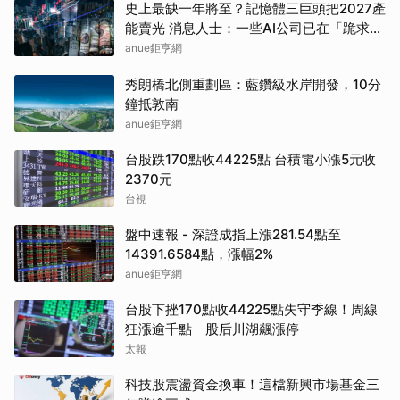
史上最缺一年將至？記憶體三巨頭把2027產
能賣光 消息人士：一些AI公司已在「跪求晶
片」
anue鉅亨網
秀朗橋北側重劃區：藍鑽級水岸開發，10分
鐘抵敦南
anue鉅亨網
台股跌170點收44225點 台積電小漲5元收
2370元
台視
盤中速報 - 深證成指上漲281.54點至
14391.6584點，漲幅2%
anue鉅亨網
台股下挫170點收44225點失守季線！周線
狂漲逾千點 股后川湖飆漲停
太報
科技股震盪資金換車！這檔新興市場基金三