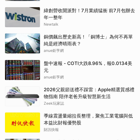
緯創營收開派對！7月業績猛衝 前7月包辦去
年一整年
Newtalk
銅價飆出歷史新高！「銅博士」為何不再單
純是經濟晴雨表？
anue鉅亨網
盤中速報 - COTI大跌8.96%，報0.0134美
元
anue鉅亨網
2026父親節送禮不踩雷：Apple精選質感禮
物指南 陪伴老爸升級智慧新生活
Zeek玩家誌
季線震盪量縮拉長整理，聚焦工業電腦與低
本益比財報優勢股
財訊快報