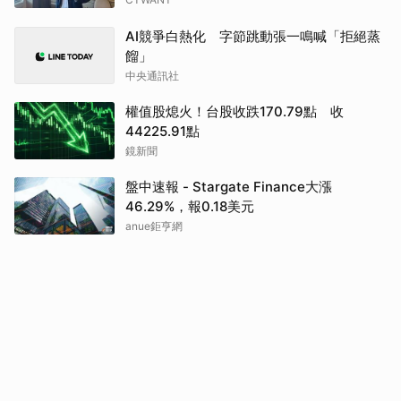
AI競爭白熱化 字節跳動張一鳴喊「拒絕蒸
餾」
中央通訊社
權值股熄火！台股收跌170.79點 收
44225.91點
鏡新聞
盤中速報 - Stargate Finance大漲
46.29%，報0.18美元
anue鉅亨網