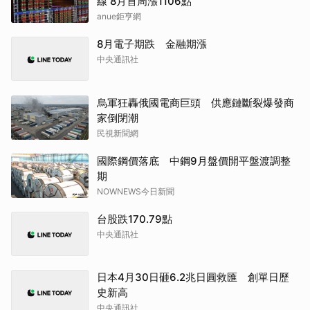
線 8月首周漲1106點
anue鉅亨網
8月電子期跌 金融期漲
中央通訊社
烏軍狂轟俄國電商巨頭 供應鏈斷裂爆發商
家倒閉潮
民視新聞網
國際鋼價落底 中鋼9月盤價開平盤渡調整
期
NOWNEWS今日新聞
台股跌170.79點
中央通訊社
日本4月30日砸6.2兆日圓救匯 創單日歷
史新高
中央通訊社