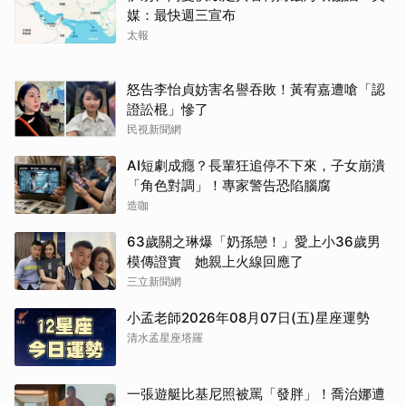
媒：最快週三宣布
太報
怒告李怡貞妨害名譽吞敗！黃宥嘉遭嗆「認
證訟棍」慘了
民視新聞網
AI短劇成癮？長輩狂追停不下來，子女崩潰
「角色對調」！專家警告恐陷腦腐
造咖
63歲關之琳爆「奶孫戀！」愛上小36歲男
模傳證實 她親上火線回應了
三立新聞網
小孟老師2026年08月07日(五)星座運勢
清水孟星座塔羅
一張遊艇比基尼照被罵「發胖」！喬治娜遭