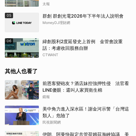
太報
05
群創 群創光電2026年下半年法人說明會
MoneyDJ理財網
06
緯創股利2度延發史上首例 金管會說重
話：考慮收回股務自辦
CTWANT
其他人也看了
前恩客變砲友？酒店妹控強押性侵 法官看
LINE傻眼：還叫人家買衛生棉
鏡報
美中角力進入深水區！謝金河示警「台灣這
類人」危險了
民視新聞網
伊朗、阿曼快敲定共管荷姆茲海峽協議 美