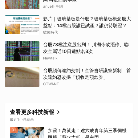
anue鉅亨網
影片｜玻璃基板是什麼？玻璃基板概念股大
取消
盤點：14檔台股誰已試產？誰仍待驗證？
數位時代
台股73檔注意股出列！ 川湖今攻漲停、聯
友金屬近10日遭點名8次
Newtalk
台股頻傳違約交割！金管會研議祭新制 首
次違約恐改採「預收足額款券」
CTWANT
查看更多科技新報
最近1小時結果
01
加薪 1 萬就走！逾六成青年第三季伺機
跳槽「薪水太低」是主因