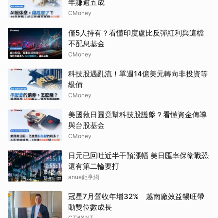
年賺逾五成
CMoney
僅5人持有？看懂印度盧比反彈紅利與這檔
不配息基金
CMoney
科技股遇亂流！單週14億美元轉向非投資等
級債
CMoney
美國救日圓竟幫科技股護盤？看懂資金傳導
與台股基金
CMoney
日元已回吐近半干預漲幅 美日匯率保衛戰恐
還有第二輪要打
anue鉅亨網
冠星7月營收年增32% 越南廠效益暢旺帶
動雙位數成長
CTWANT