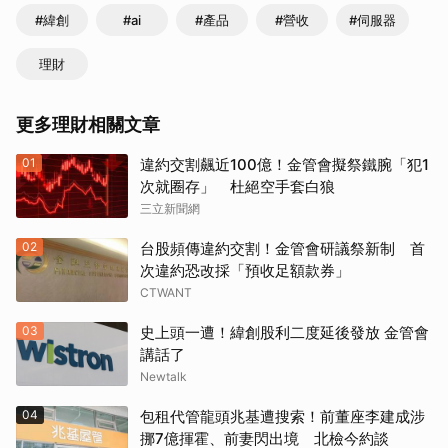
#緯創
#ai
#產品
#營收
#伺服器
理財
更多理財相關文章
01
違約交割飆近100億！金管會擬祭鐵腕「犯1
次就圈存」 杜絕空手套白狼
三立新聞網
02
台股頻傳違約交割！金管會研議祭新制 首
次違約恐改採「預收足額款券」
CTWANT
03
史上頭一遭！緯創股利二度延後發放 金管會
講話了
Newtalk
04
包租代管龍頭兆基遭搜索！前董座李建成涉
挪7億揮霍、前妻閃出境 北檢今約談