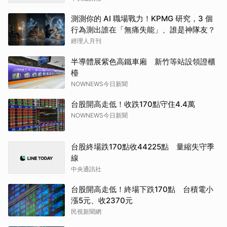
測測你的 AI 職場戰力！KPMG 研究，3 個
行為測出誰在「無痛失能」、誰是神隊友？
經理人月刊
半導體展紫色高鐵車廂 新竹等站設領證櫃
檯
NOWNEWS今日新聞
台股開高走低！收跌170點守住4.4萬
NOWNEWS今日新聞
台股終場跌170點收44225點 量縮失守季
線
中央通訊社
台股開高走低！終場下跌170點 台積電小
漲5元、收2370元
民視新聞網