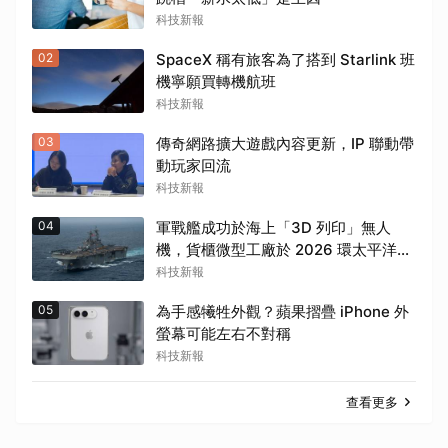
科技新報
02
SpaceX 稱有旅客為了搭到 Starlink 班
機寧願買轉機航班
科技新報
03
傳奇網路擴大遊戲內容更新，IP 聯動帶
動玩家回流
科技新報
04
軍戰艦成功於海上「3D 列印」無人
機，貨櫃微型工廠於 2026 環太平洋軍
演首次亮相
科技新報
05
為手感犧牲外觀？蘋果摺疊 iPhone 外
螢幕可能左右不對稱
科技新報
查看更多