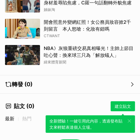
身材羞辱陷焦慮，C羅一句話翻轉外貌焦慮
姊妹淘
開會照意外變網紅照！女公務員妝容掀2千
則留言 本人怒嗆：化妝有錯嗎
CTWANT
NBA》灰狼重磅交易真相曝光！主帥上節目
吐心聲：換來球三只為「解放蟻人」
緯來體育新聞
轉發 (0)
貼文 (0)
建立貼文
最新
熱門
全新體驗！一鍵引用此內容，透過發布貼
文來輕鬆表達個人立場。