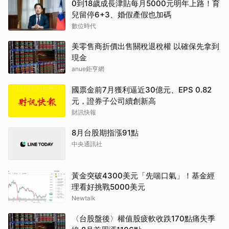
0到18歲成長津貼每月5000元明年上路！育
兒留停6+3、婚假產假也加碼
數位時代
美零售商折價出售關稅退稅權 以確保先拿到
現金
anue鉅亨網
國票金前7月獲利逼近30億元、EPS 0.82
元，證券子公司續創新高
財訊快報
8月台股期指漲91點
中央通訊社
黃金突破4300美元「先喘口氣」！基金經
理看好挑戰5000美元
Newtalk
〈台股盤後〉權值股疲軟收跌170點痛失季