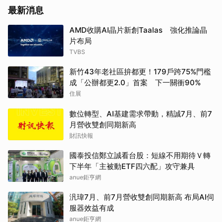
最新消息
AMD收購AI晶片新創Taalas 強化推論晶
片布局
TVBS
新竹43年老社區拚都更！179戶跨75%門檻
成「公辦都更2.0」首案 下一關衝90%
住展
數位轉型、AI基建需求帶動，精誠7月、前7
月營收雙創同期新高
財訊快報
國泰投信鄭立誠看台股：短線不用期待Ｖ轉
下半年「主被動ETF四六配」攻守兼具
anue鉅亨網
汎瑋7月、前7月營收雙創同期新高 布局AI伺
服器效益有成
anue鉅亨網