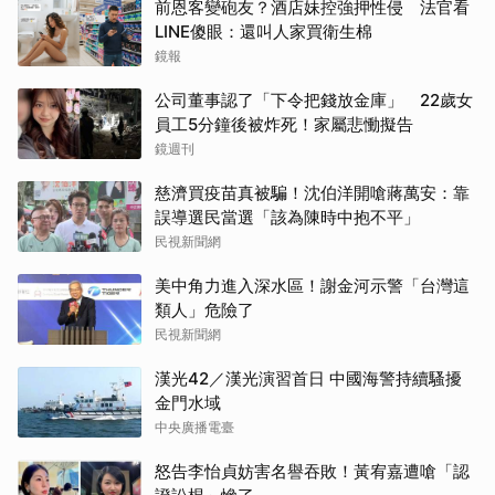
前恩客變砲友？酒店妹控強押性侵 法官看
LINE傻眼：還叫人家買衛生棉
鏡報
公司董事認了「下令把錢放金庫」 22歲女
員工5分鐘後被炸死！家屬悲慟擬告
鏡週刊
慈濟買疫苗真被騙！沈伯洋開嗆蔣萬安：靠
誤導選民當選「該為陳時中抱不平」
民視新聞網
美中角力進入深水區！謝金河示警「台灣這
類人」危險了
民視新聞網
漢光42／漢光演習首日 中國海警持續騷擾
金門水域
中央廣播電臺
怒告李怡貞妨害名譽吞敗！黃宥嘉遭嗆「認