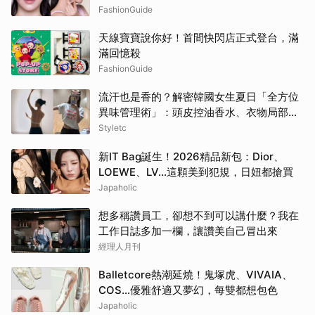
FashionGuide
天線寶寶說你好！首間快閃店正式登台，滿
滿回憶殺
FashionGuide
流汗也是香的？解密韓國女生夏日「全方位
異味管理術」：頭皮控油香水、衣物局部消
臭，打造自帶母胎偽體香
Styletc
新IT Bag誕生！2026精品新包：Dior、
LOEWE、LV…這顆美到犯規，日妞都搶買
Japaholic
想多稱讚員工，卻想不到可以講什麼？我在
工作日誌多加一欄，讓讚美自己冒出來
經理人月刊
Balletcore熱潮延燒！鬼塚虎、VIVAIA、
COS…優雅舒適又夢幻，每雙都想包色
Japaholic