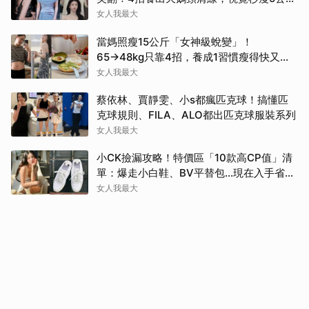
斤！
女人我最大
當媽照瘦15公斤「女神級蛻變」！
65→48kg只靠4招，養成1習慣瘦得快又不
復胖
女人我最大
蔡依林、賈靜雯、小s都瘋匹克球！搞懂匹
克球規則、FILA、ALO都出匹克球服裝系列
女人我最大
小CK撿漏攻略！特價區「10款高CP值」清
單：爆走小白鞋、BV平替包…現在入手省一
筆
女人我最大