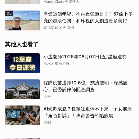
Marie Claire美麗佳人
06
享受這個年紀、不再逞強過日子！57歲卜學
亮的超級任務：和珍視的人創造更多美好記
憶
幸福熟齡 X 今周刊
其他人也看了
小孟老師2026年08月07日(五)星座運勢
清水孟星座塔羅
採購疫苗遭詐10.6億 慈濟聲明：深感痛
心、已委託律師配合調查
上報
AI短劇成癮？長輩狂追停不下來，子女崩潰
「角色對調」！專家警告恐陷腦腐
造咖