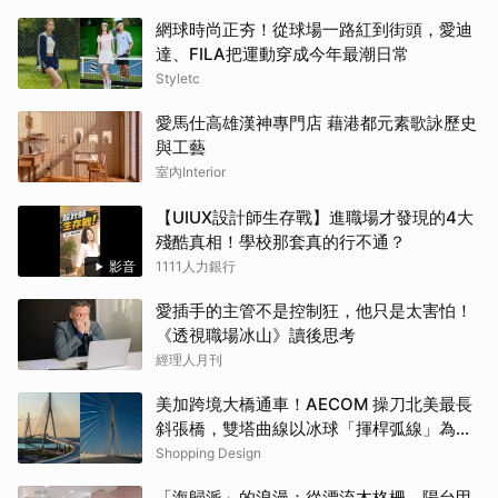
網球時尚正夯！從球場一路紅到街頭，愛迪
達、FILA把運動穿成今年最潮日常
Styletc
愛馬仕高雄漢神專門店 藉港都元素歌詠歷史
與工藝
室內Interior
【UIUX設計師生存戰】進職場才發現的4大
殘酷真相！學校那套真的行不通？
影音
1111人力銀行
愛插手的主管不是控制狂，他只是太害怕！
《透視職場冰山》讀後思考
經理人月刊
美加跨境大橋通車！AECOM 操刀北美最長
斜張橋，雙塔曲線以冰球「揮桿弧線」為靈
感
Shopping Design
「海歸派」的浪漫：從漂流木格柵、陽台甲