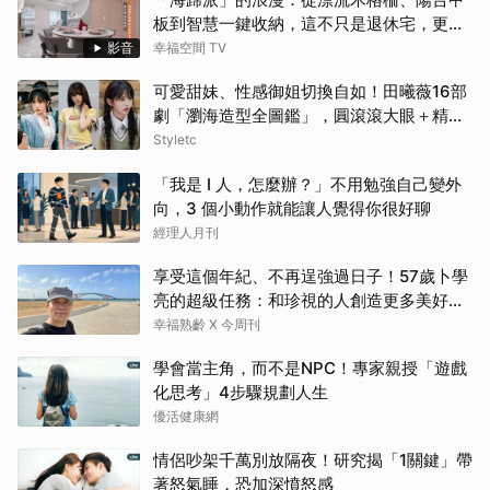
板到智慧一鍵收納，這不只是退休宅，更是
遊子的心靈港灣！！
影音
幸福空間 TV
可愛甜妹、性感御姐切換自如！田曦薇16部
劇「瀏海造型全圖鑑」，圓滾滾大眼＋精緻
小臉比例太完美
Styletc
「我是 I 人，怎麼辦？」不用勉強自己變外
向，3 個小動作就能讓人覺得你很好聊
經理人月刊
享受這個年紀、不再逞強過日子！57歲卜學
亮的超級任務：和珍視的人創造更多美好記
憶
幸福熟齡 X 今周刊
學會當主角，而不是NPC！專家親授「遊戲
化思考」4步驟規劃人生
優活健康網
情侶吵架千萬別放隔夜！研究揭「1關鍵」帶
著怒氣睡，恐加深憤怒感