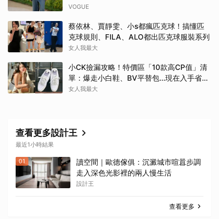
VOGUE
蔡依林、賈靜雯、小s都瘋匹克球！搞懂匹
克球規則、FILA、ALO都出匹克球服裝系列
女人我最大
小CK撿漏攻略！特價區「10款高CP值」清
單：爆走小白鞋、BV平替包…現在入手省一
筆
女人我最大
查看更多設計王
最近1小時結果
01
讀空間｜歐德傢俱：沉澱城市喧囂步調
走入深色光影裡的兩人慢生活
設計王
查看更多