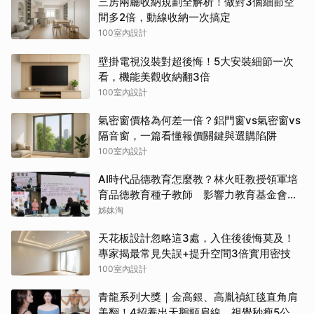
三房兩廳收納規劃全解析！做對3個細節空
間多2倍，動線收納一次搞定
100室內設計
壁掛電視沒裝對超後悔！5大安裝細節一次
看，機能美觀收納翻3倍
100室內設計
氣密窗價格為何差一倍？鋁門窗vs氣密窗vs
隔音窗，一篇看懂報價關鍵與選購陷阱
100室內設計
AI時代品德教育怎麼教？林火旺教授領軍培
育品德教育種子教師 影響力教育基金會攜
手新生代基金會
姊妹淘
天花板設計忽略這3處，入住後後悔莫及！
專家揭最常見失誤+提升空間3倍實用密技
100室內設計
青龍系列大獎｜金高銀、高胤禎紅毯直角肩
美翻！4招養出天鵝頸肩線，視覺秒瘦5公