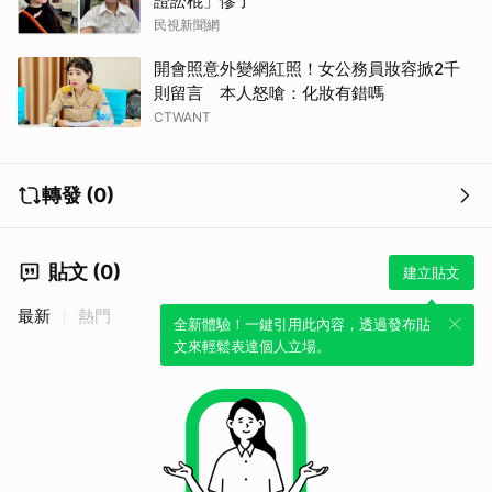
證訟棍」慘了
民視新聞網
開會照意外變網紅照！女公務員妝容掀2千
則留言 本人怒嗆：化妝有錯嗎
CTWANT
轉發 (0)
貼文 (0)
建立貼文
最新
熱門
全新體驗！一鍵引用此內容，透過發布貼
文來輕鬆表達個人立場。