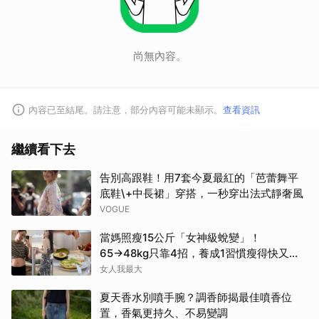
尚無內容。
內容已至結尾。請注意，部分內容可能未顯示。
查看資訊
繼續看下去
告別高跟鞋！用7套今夏最紅的「芭蕾舞平
底鞋\+中長裙」穿搭，一秒穿出法式靜奢風
VOGUE
當媽照瘦15公斤「女神級蛻變」！
65→48kg只靠4招，養成1習慣瘦得快又不
復胖
女人我最大
夏天香水別噴手腕？調香師揭最佳噴香位
置，香氣更持久、不易變調