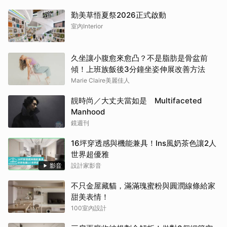
勤美草悟夏祭2026正式啟動
室內Interior
久坐讓小腹愈來愈凸？不是脂肪是骨盆前
傾！上班族飯後3分鐘坐姿伸展改善方法
Marie Claire美麗佳人
靚時尚／大丈夫當如是 Multifaceted
Manhood
鏡週刊
16坪穿透感與機能兼具！Ins風奶茶色讓2人
世界超優雅
影音
設計家影音
不只金屋藏貓，滿滿瑰蜜粉與圓潤線條給家
甜美表情！
100室內設計