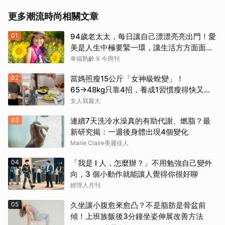
更多潮流時尚相關文章
01
94歲老太太，每日讓自己漂漂亮亮出門！愛
取消
美是人生中極要緊一環，讓生活方方面面，
更加豐富有樂趣
幸福熟齡 X 今周刊
02
當媽照瘦15公斤「女神級蛻變」！
65→48kg只靠4招，養成1習慣瘦得快又不
復胖
女人我最大
03
連續7天洗冷水澡真的有助代謝、燃脂？最
新研究揭：一週後身體出現4個變化
Marie Claire美麗佳人
04
「我是 I 人，怎麼辦？」不用勉強自己變外
向，3 個小動作就能讓人覺得你很好聊
經理人月刊
05
久坐讓小腹愈來愈凸？不是脂肪是骨盆前
傾！上班族飯後3分鐘坐姿伸展改善方法