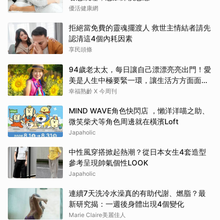
優活健康網
拒絕當免費的靈魂擺渡人 救世主情結者請先
認清這4個內耗因素
享民頭條
94歲老太太，每日讓自己漂漂亮亮出門！愛
美是人生中極要緊一環，讓生活方方面面，
更加豐富有樂趣
幸福熟齡 X 今周刊
MIND WAVE角色快閃店 ，懶洋洋喵之助、
微笑柴犬等角色周邊就在橫濱Loft
Japaholic
中性風穿搭掀起熱潮？從日本女生4套造型
參考呈現帥氣個性LOOK
Japaholic
連續7天洗冷水澡真的有助代謝、燃脂？最
新研究揭：一週後身體出現4個變化
Marie Claire美麗佳人