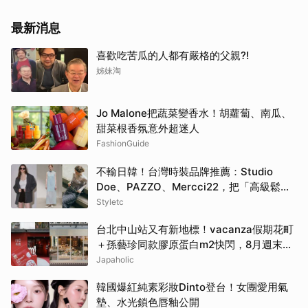
最新消息
喜歡吃苦瓜的人都有嚴格的父親?!
姊妹淘
Jo Malone把蔬菜變香水！胡蘿蔔、南瓜、
甜菜根香氛意外超迷人
FashionGuide
不輸日韓！台灣時裝品牌推薦：Studio
Doe、PAZZO、Mercci22，把「高級鬆弛
感」穿成日常
Styletc
台北中山站又有新地標！vacanza假期花町
＋孫藝珍同款膠原蛋白m2快閃，8月週末必
逛這2大爆款景點
Japaholic
韓國爆紅純素彩妝Dinto登台！女團愛用氣
墊、水光鎖色唇釉公開