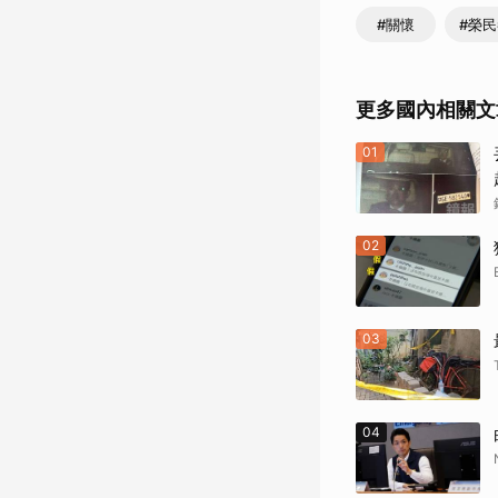
#關懷
#榮
更多國內相關文
01
02
03
04