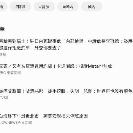
民眷
#輔具
#資源
#鏈結
國內
章
丟臉丟到瑞士！駐日內瓦辦事處「內部檢舉」申訴處長李冠德：濫用
超速仔拒繳罰單 外交部要查了
鏡報
獨家／又有名店遭冒用詐騙！卡通園怒：投訴Meta也無效
EBC 東森新聞
最痛父親節！父遭惡鄰「徒手挖眼」失明 兒慟：世界再也沒有顏色
TVBS
白海豚下午最近北市 蔣萬安親揭未停班原因
NOWNEWS今日新聞