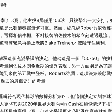
勝利。
全主宰了比賽，他主投8局僅用103球，只被擊出一支安打，
還是比賽節奏都無懈可擊。然而，總教練Roberts依舊
，選擇相信牛棚。不料接替的佐佐木朗希立刻遭遇亂流，
奇隊緊急再換上老將Blake Treinen才驚險守住勝利。
ts解釋這個充滿爭議的決定。他稱這是一個「50-50」的
考量到佐佐木朗希近期的優異表現，另一方面則是為了讓Sn
能到來的第五戰中登板。Roberts強調，這項決策兼顧
ll過去的肩傷史）的考量。
ts的邏輯符合現代棒球的數據分析策略，但這個決定立刻在
更將其與2020年世界大賽Kevin Cash在類似情況下換下
奇隊最終贏得比賽，但這次爭議再次凸顯季後賽棒球究竟