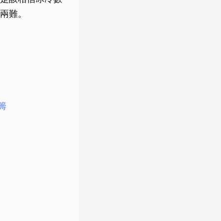
兩難。
籌