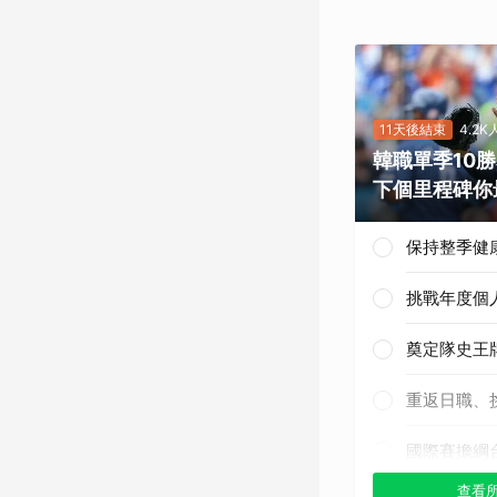
11天後結束
4.2
韓職單季10
下個里程碑你
保持整季健
挑戰年度個
奠定隊史王
重返日職、
國際賽擔綱
查看