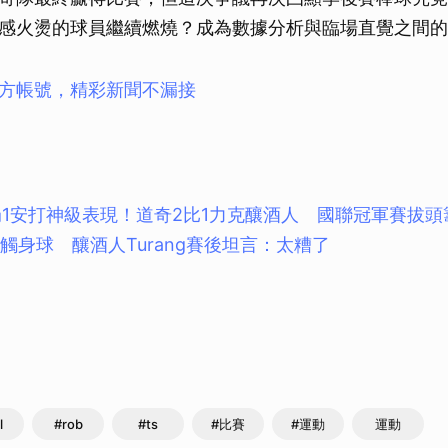
感火燙的球員繼續燃燒？成為數據分析與臨場直覺之間的
方帳號，精彩新聞不漏接
l 8局1安打神級表現！道奇2比1力克釀酒人 國聯冠軍賽拔頭
觸身球 釀酒人Turang賽後坦言：太糟了
l
#rob
#ts
#比賽
#運動
運動