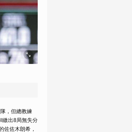
人隊，但總教練
ell繳出8局無失分
者的佐佐木朗希，