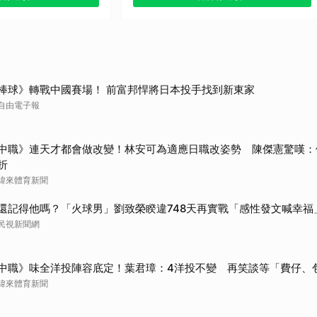
貼文分享）
取消
棒球》轉戰中國賽場！ 前富邦悍將日本投手找到新東家
自由電子報
中職》連天才都會做改變！林安可為適應日職改姿勢 陳傑憲驚嘆：
折
緯來體育新聞
還記得他嗎？「火球男」劉致榮睽違748天再實戰「感性發文喊幸福
民視新聞網
中職》味全洋投陣容底定！葉君璋：4洋投不變 再笑談等「費仔、
緯來體育新聞