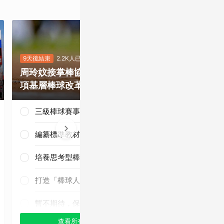
9天後結束
2.2K人已投
8天後結束
5.4
周玲妏接掌棒協，你最期待哪一
重磅補強塞揚
項基層棒球改革？
是否有望奪下
三級棒球賽事正常化
編纂標準教材與導入運科防護
培養思考型棒球人才
三連霸毫無懸
念！
打造「棒球人之家」
暫不期待，保持觀望
查看所有選項
查看