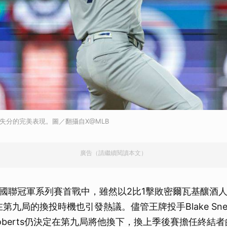
出8局無失分的完美表現。圖／翻攝自X@MLB
廣告（請繼續閱讀本文）
國聯冠軍系列賽首戰中，雖然以2比1擊敗密爾瓦基釀酒
rts在第九局的換投時機也引發熱議。儘管王牌投手Blake Sn
oberts仍決定在第九局將他換下，換上季後賽擔任終結