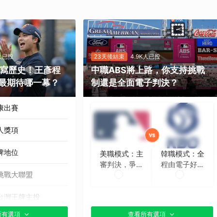
K人已投
23天後結束
4.9K人已投
勝寫歷史！王彥程
中職ABS將上路，你支持挑戰
最期待哪一幕？
制還是全面電子判決？
康出賽
人獎項
牌地位
美職模式：主
韓職模式：全
審判決，爭議
程由電子好球
挑戰大聯盟
時再挑戰
帶判定
台灣王牌主投
所有選項
查看所有選項