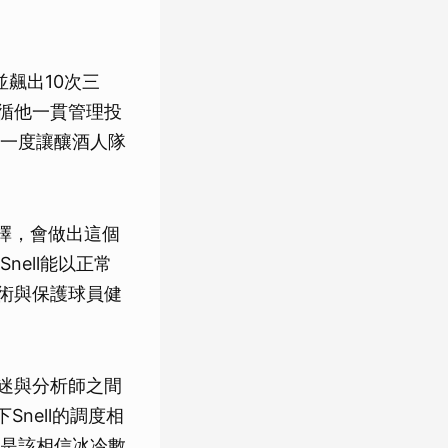
並飆出10次三
遵循他一貫管理投
一度讓釀酒人隊
抉擇，會做出這個
ell能以正常
戰術與保護球員健
球迷與分析師之間
Snell的調度相
是該相信冰冷數