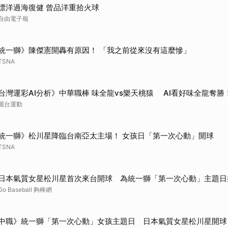
漂洋過海復健 曾品洋重拾火球
自由電子報
統一獅》陳傑憲開轟有原因！ 「我之前從來沒有這麼慘」
TSNA
台灣運彩AI分析》中華職棒 味全龍vs樂天桃猿 AI看好味全龍奪勝
麗台運動
統一獅》松川星降臨台南亞太主場！ 女孩日「第一次心動」開球
TSNA
日本氣質女星松川星首次來台開球 為統一獅「第一次心動」主題日
Go Baseball 夠棒網
中職》統一獅「第一次心動」女孩主題日 日本氣質女星松川星開球