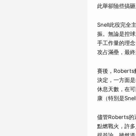
此舉卻險些搞砸
Snell此役完
振。無論是控球
手工作量的理念
攻占滿壘，最終道
賽後，Rober
決定，一方面是
休息天數，在可
康（特別是Sne
儘管Rober
點燃戰火，許多人
提並論。雖然道