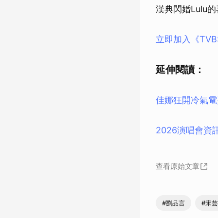
漢典閃婚Lul
立即加入《TV
延伸閱讀：
佳娜狂開冷氣電
2026演唱會資
查看原始文章
#劉品言
#宋