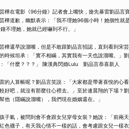
芸樺在電影《96分鐘》記者會上嘴快，搶先暴雷劉品言
芸樺道歉，幽默表示：「我不理她96個小時！她個性就
分鐘不理她，她就已經嚇到不行。」
芸樺還早說溜嘴，但是不敢跟劉品言招認，直到看到宋芸
的時候坦承：「實不相瞞，其實我有一天也說溜嘴。」劉
：「什麼？？？」 陳漢典閃婚Lulu 劉品言恭喜新人
雷的人算帳呢？劉品言笑說：「大家都是帶著喜悅的心看
較好吧，就沒有那麼往心裡去。」至於連晨翔的下場？劉
幫他（隱瞞說溜嘴），我們現在婚姻還在。」
孩子氣，被問到會不會跟女兒穿母女裝？她說：「前兩天
紅色襪子，有天我心情不一樣的話，會考慮跟女兒一樣衣