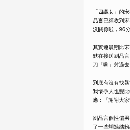
「四纖女」的宋
品言已經收到宋
沒關係啦，96
其實連晨翔比宋
默在接送劉品言
刀「唰」射過去
到底有沒有找暴
我懷孕人也變比
應：「謝謝大家
劉品言個性偏男
了一些蝴蝶結粉