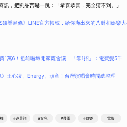
u的喜訊，把劉品言嚇一跳：「恭喜恭喜，完全猜不到。」
BS娛樂頭條》LINE官方帳號，給你滿出來的八卦和娛樂
費1萬6！祖雄嚇壞開家庭會議 「靠1招」：電費變5千
訊》王心凌、Energy、頑童！台灣演唱會時間總整理
芸樺
#連晨翔
#女兒
#暴雷
#娛樂
電影