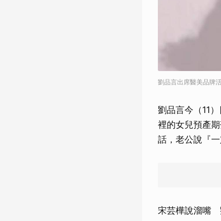
劉品言出席醫美品牌活
劉品言今（11
裡的女兒預產期
話，老公說『一
宋芸樺說溜嘴 