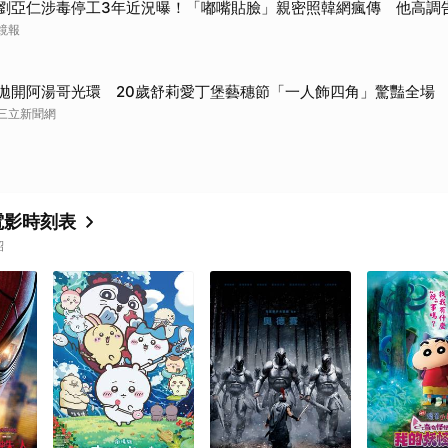
劉亞仁涉毒停工3年近況曝！「嘟嘴貼臉」親密照韓網瘋傳 他高調
鏡報
拋開阿湯哥光環 20歲舒莉愛丁堡藝穗節「一人飾四角」驚豔全場
三立新聞網
電影時刻表
紹