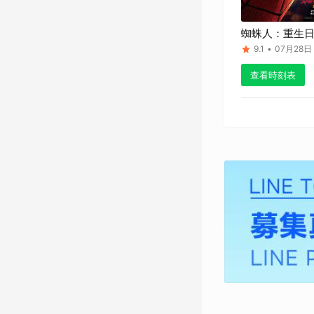
蜘蛛人：重生
9.1
•
07月28日
查看時刻表