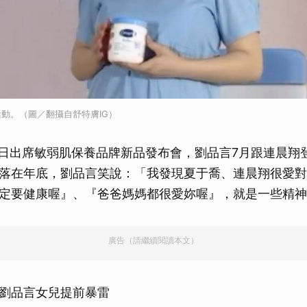
動。（圖／翻攝自舒特膚IG）
）日出席敏弱肌保養品牌新品發布會，劉品言7月跟連晨翔
落在年底，劉品言笑說：「我發現夏于喬、連晨翔很愛對
定要健康喔』、『爸爸媽媽都很愛妳喔』，就是一些精神
廣告（請繼續閱讀本文）
劉品言女兒提前暴雷