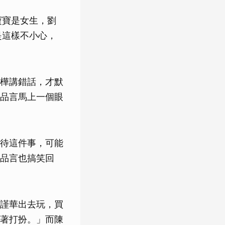
寶寶是女生，劉
是這樣不小心，
樺講錯話，才默
品言馬上一個眼
待這件事，可能
品言也搞笑回
謹華出去玩，買
著打扮。」而陳