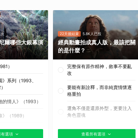
人次
22天後結束
5.8K人已投
尼爾哪些大銀幕演
經典動畫拍成真人版，最該把關
的是什麼？
981）
完整保有原作精神，敘事不要亂
改
》系列（1993、
2）
要能有新詮釋，而非純賣情懷逐
格重拍
的情人》（1993）
選角不僅是還原外型，更要注入
角色靈魂
》（1989）
真人版特效絕對不能尷尬
月》（1990）
所有選項
查看所有選項