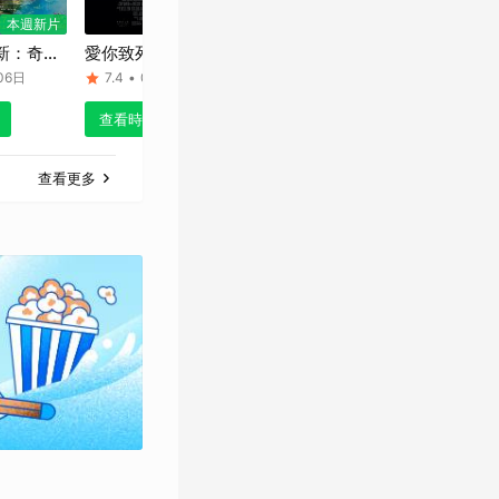
本週新片
本週新片
新：奇奇
愛你致死不渝
名偵探柯南 高速公路
玩具總動
妖怪假期
的墮天使
06日
7.4
•
08月06日
8.4
•
06月23日
8.9
•
查看時刻表
查看時刻表
查看時
《奧本海默》
《奧德賽》
（2023）
（2026）
查看更多