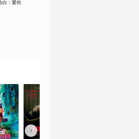
《全面啟動》
《黑暗騎士：黎明昇
告白：愛你
（2010）
起》（2012）
《星際效應》
《奎氏兄弟與他們的
（2014）
純真博物館》
（2015,短片）
《敦克爾克大行動》
《天能》（2020）
（2017）