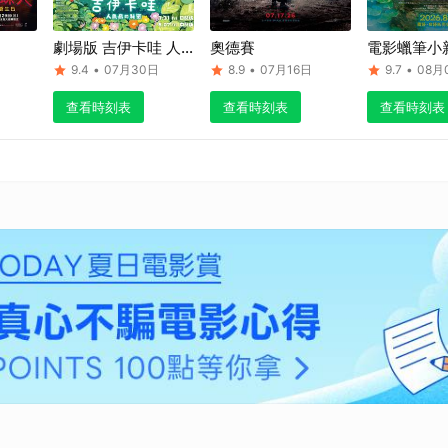
日
劇場版 吉伊卡哇 人
奧德賽
電影蠟筆小
魚島的秘密
怪怪！我的
9.4
•
07月30日
8.9
•
07月16日
9.7
•
08月
查看時刻表
查看時刻表
查看時刻表