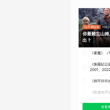
22天後結束
10K
你最難忘山姆
出？
《著魔》（1
《侏羅紀公園
2001、202
《鋼琴師和她
《航越地平線
《獵殺紅色十
查看