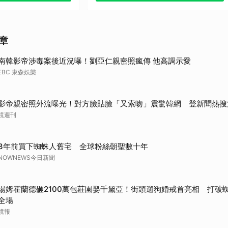
只要好看，忠實或創新都不是問
（1995）
取消
題
》（1997）
章
其他（歡迎貼文分享）
999）
南韓影帝涉毒案後近況曝！劉亞仁親密照瘋傳 他高調示愛
EBC 東森娛樂
（2013）
2015)
影帝親密照外流曝光！對方臉貼臉「又索吻」震驚韓網 登新聞熱搜
鏡週刊
》（2016）
3年前買下蜘蛛人舊宅 全球粉絲朝聖數十年
（2004）
NOWNEWS今日新聞
貼文分享）
湯姆霍蘭德砸2100萬包莊園娶千黛亞！街頭遛狗婚戒首亮相 打破
全場
鏡報