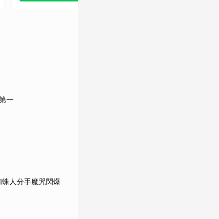
《針鋒相對》
《蝙蝠俠：開戰時
（2002）
刻》（2005）
第一
《頂尖對決》
《黑暗騎士》
（2006）
（2008）
蜘蛛人分手魔咒閃爆