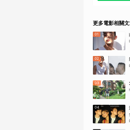
《戰慄黑洞》
《撕裂地平線
更多電影相關文
《變人》（1
01
《鋼鐵墳墓》
02
《震盪效應》(
《神鬼嚎野人
03
《網住愛情》
其他（歡迎
04