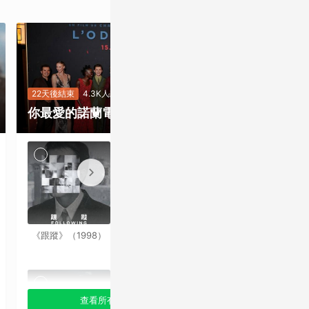
22天後結束
2.5
《奧德賽》上
22天後結束
4.3K人次
你最愛的諾蘭電影是哪一部？
規格升級票價
會！諾蘭電影
就是要看最大
《跟蹤》（1998）
《記憶拼圖》
銀幕
（2000）
查看所有選項
查看