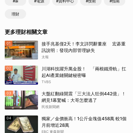
#ai
#電源
#資料中心
#技術
#指南
理財
更多理財相關文章
01
接手兆基僅2天！李文詳閃辭董座 宏碁重
訊說明：發現內部管理缺失
太報
02
川湖科技躍升萬金股！ 「兩根鐵滑軌」扛
起AI產業鏈關鍵秘密曝
TVBS
03
大盤紅翻綠開震「三大法人狂倒442億」！
網見1幕驚喊：大哥怎麼逃了
民視新聞網
04
獨家／金價衝高！1公斤金塊值458萬 較1個
月前增近28萬
EBC 東森新聞