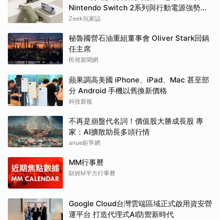
Nintendo Switch 2系列與行動電源強勢登
場
Zeek玩家誌
秘魯國營石油重組董事會 Oliver Stark回鍋
任主席
民視新聞網
蘋果調高美國 iPhone、iPad、Mac 甚至部
分 Android 手機以舊換新價格
科技新報
不再是崩盤代名詞！價值股大勝成長股 專
家：AI擴散助長多頭行情
anue鉅亨網
MM行事曆
財經M平方行事曆
Google Cloud台灣雲端區域正式啟用資安營
運平台 打造代理式AI防禦新時代