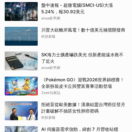
盤中速報 - 超微電腦(SMCI-US)大漲
5.24%，報30.92美元
anue鉅亨網
川普大砍離岸風電！數十億美元補償開發商
科技新報
SK海力士擴產嚇跌美光 但新產能遠水救不
了近火
anue鉅亨網
《Pokémon GO》迎戰2026世界錦標賽！
全新扮裝皮卡丘與豐富賽事活動登場
Zeek玩家誌
拒絕盲從歐美數據！漢康結盟台灣癌症登月
計畫破解不抽菸女性肺癌密碼
科技新報
AI 伺服器需求強勁，緯創 7 月營收站穩