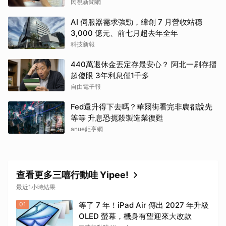
民視新聞網
AI 伺服器需求強勁，緯創 7 月營收站穩
3,000 億元、前七月超去年全年
科技新報
440萬退休金丟定存最安心？ 阿北一刷存摺
超傻眼 3年利息僅1千多
自由電子報
Fed還升得下去嗎？華爾街看完非農都說先
等等 升息恐扼殺製造業復甦
anue鉅亨網
查看更多三嘻行動哇 Yipee!
最近1小時結果
01
等了 7 年！iPad Air 傳出 2027 年升級
OLED 螢幕，機身有望迎來大改款