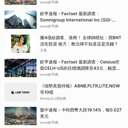
標價為192.50元
anue鉅亨網
鉅亨速報 - Factset 最新調查：
Somnigroup International Inc.(SGI-
US)EPS預估下修至3元，預估目標價為
anue鉅亨網
94.00元
搬4億給掮客、港商！ 女律師瞎扯：買BNT
須先投資 檢方：教法律不知道這是洗錢？
太報
鉅亨速報 - Factset 最新調查：Celsius控
股CELH-US的目標價調降至43元，幅度約
3.37%
anue鉅亨網
《強勢美股特報》ABNB,PLTR,LITE,NOW
等10檔
MoneyDJ理財網
盤中速報 - 卡特西幣大跌19.14%，報0.027
美元
anue鉅亨網