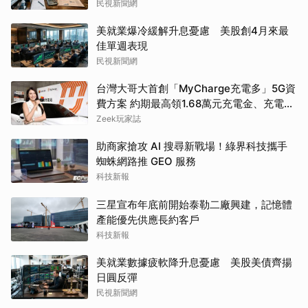
民視新聞網
美就業爆冷緩解升息憂慮 美股創4月來最
佳單週表現
民視新聞網
台灣大哥大首創「MyCharge充電多」5G資
費方案 約期最高領1.68萬元充電金、充電最
高89折
Zeek玩家誌
助商家搶攻 AI 搜尋新戰場！綠界科技攜手
蜘蛛網路推 GEO 服務
科技新報
三星宣布年底前開始泰勒二廠興建，記憶體
產能優先供應長約客戶
科技新報
美就業數據疲軟降升息憂慮 美股美債齊揚
日圓反彈
民視新聞網