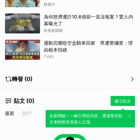
鏡週刊
為何慈濟遭詐10.6億卻一直沒報案？驚人內
幕曝光了
民視新聞網
取消
運動完嘴咬空盒騎車回家 男遭警攔查：理
由根本找碴
TVBS
轉發 (0)
貼文 (0)
建立貼文
最新
熱門
全新體驗！一鍵引用此內容，透過發布貼
文來輕鬆表達個人立場。