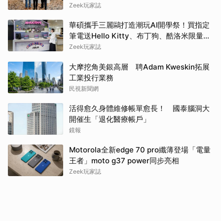
Zeek玩家誌
華碩攜手三麗鷗打造潮玩AI開學祭！買指定
筆電送Hello Kitty、布丁狗、酷洛米限量娃
娃吊飾再抽巴黎雙人機票
Zeek玩家誌
大摩挖角美銀高層 聘Adam Kweskin拓展
工業投行業務
民視新聞網
活得愈久身體維修帳單愈長！ 國泰腦洞大
開催生「退化醫療帳戶」
鏡報
Motorola全新edge 70 pro纖薄登場「電量
王者」moto g37 power同步亮相
Zeek玩家誌