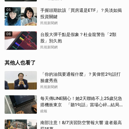
05
手握頭期款該「買房還是ETF」？吳淡如揭
投資關鍵
民視新聞網
06
台股大彈千點是假象？杜金龍警告「2類
股」別久抱
民視新聞網
其他人也看了
「你的油我要通報什麼」？黃偉哲2句話打
臉盧秀燕
民視新聞網
每天傳LINE關心！她2天聯絡不上25歲兒急
搭機衝東京 「聽1句話」當場心碎...結局看
哭網
鏡報
南部注意！8/7演習防空警報大響 違者最高
罰15萬