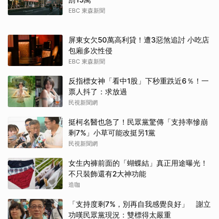
EBC 東森新聞
屏東女欠50萬高利貸！遭3惡煞追討 小吃店
包廂多次性侵
EBC 東森新聞
反指標女神「看中1股」下秒重跌近6％！一
票人抖了：求放過
民視新聞網
挺柯名醫也急了！民眾黨驚傳「支持率慘崩
剩7%」小草可能改挺另1黨
民視新聞網
女生內褲前面的「蝴蝶結」真正用途曝光！
不只裝飾還有2大神功能
造咖
「支持度剩7%，別再自我感覺良好」 謝立
功嘆民眾黨現況：雙標得太嚴重