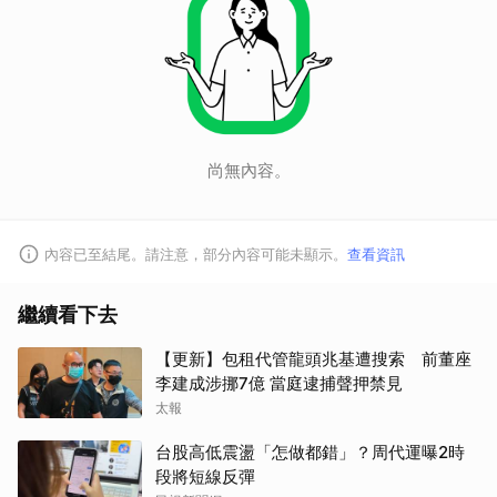
尚無內容。
內容已至結尾。請注意，部分內容可能未顯示。
查看資訊
繼續看下去
【更新】包租代管龍頭兆基遭搜索 前董座
李建成涉挪7億 當庭逮捕聲押禁見
太報
台股高低震盪「怎做都錯」？周代運曝2時
段將短線反彈