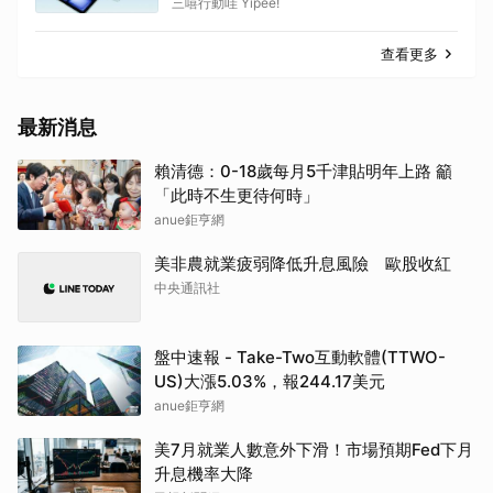
三嘻行動哇 Yipee!
查看更多
最新消息
賴清德：0-18歲每月5千津貼明年上路 籲
「此時不生更待何時」
anue鉅亨網
美非農就業疲弱降低升息風險 歐股收紅
中央通訊社
盤中速報 - Take-Two互動軟體(TTWO-
US)大漲5.03%，報244.17美元
anue鉅亨網
美7月就業人數意外下滑！市場預期Fed下月
升息機率大降