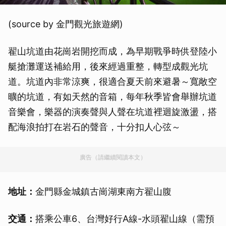
(source by 金門觀光旅遊網)
翟山坑道由花崗岩開挖而成，為早期戰爭時供登陸小
艇搶灘運送補給用，後來經過重整，轉型成觀光坑
道。坑道內非常涼爽，很適合夏天前來避暑～寬敞空
曠的坑道，有如天然的音箱，每年秋季皆會舉辦坑道
音樂會，樂器的演奏聲與人聲在坑道裡迴旋激盪，搭
配海浪拍打在岩石的聲音，十分扣人心弦～
廣告（請繼續閱讀本文）
地址：
金門縣金城鎮古崗湖東南方翟山腹
交通：
搭乘公車6、台灣好行A線-水頭翟山線（需預