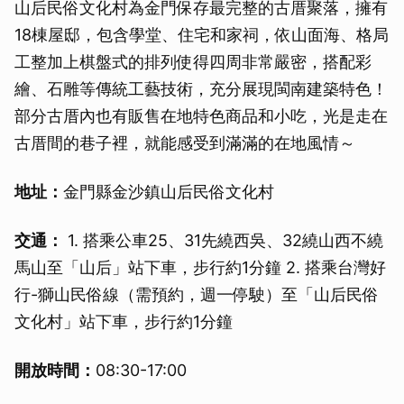
山后民俗文化村為金門保存最完整的古厝聚落，擁有
18棟屋邸，包含學堂、住宅和家祠，依山面海、格局
工整加上棋盤式的排列使得四周非常嚴密，搭配彩
繪、石雕等傳統工藝技術，充分展現閩南建築特色！
部分古厝內也有販售在地特色商品和小吃，光是走在
古厝間的巷子裡，就能感受到滿滿的在地風情～
地址：
金門縣金沙鎮山后民俗文化村
交通：
1. 搭乘公車25、31先繞西吳、32繞山西不繞
馬山至「山后」站下車，步行約1分鐘 2. 搭乘台灣好
行-獅山民俗線（需預約，週一停駛）至「山后民俗
文化村」站下車，步行約1分鐘
開放時間：
08:30-17:00