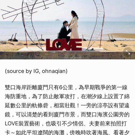
(source by IG, ohnaqian)
雙口海岸距離廈門只有6公里，為早期戰爭的第一線
海防重地，為了防止敵軍攻打，在潮汐線上設置了綿
延數公里的軌條砦，相當壯觀！一旁的涼亭設有望遠
鏡，可以清楚的看到廈門市景，而雙口海濱公園旁的
LOVE裝置藝術，也吸引不少情侶、夫妻前來拍照打
卡～如此平坦遼闊的海灘，傍晚時吹著海風、看著夕