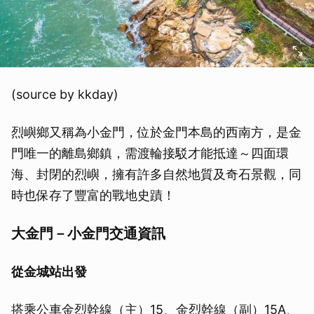
(source by kkday)
烈嶼鄉又稱為小金門，位於金門本島的西南方，是金
門唯一的離島鄉鎮，需渡輪接駁才能抵達～四面環
海、封閉的烈嶼，擁有許多自然地質及奇石景觀，同
時也保存了豐富的戰地史蹟！
大金門－小金門交通資訊
從金城站出發
搭乘公車金烈幹線（主）15、金烈幹線（副）15A、