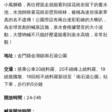
小風獅爺，再往裡面走就能看到採花崗岩留下的蓄水
池，水池倒映著花崗岩壁與樹林，被稱為迷你張家界
真的名不虛傳！公園旁設有兩台迷彩彩繪的大喇叭，
為全球首創的喊泉設施，泉水會根據聲音的大小波
動，大聲吶喊不只能紓壓還能看到泉水高噴，非常壯
觀！
地址：
金門縣金湖鎮南石滬公園
交通：
搭乘公車20繞料羅、20不繞峰上繞料羅、19
繞復國墩、19回程不繞料羅新頭至「南石滬公園」站
下車，步行約5分鐘
開放時間：
24小時
喊泉開放時間：