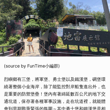
(source by FunTime小編群)
烈嶼鄉有三堡，將軍堡、勇士堡以及鐵漢堡，碉堡環
繞著整個小金海岸，除了能監控對岸船隻進出外，也
是重要的防禦堡壘！堡內有著綿延數百公尺的地下交
通坑道，保存著各種軍事設施，走在坑道裡，就能體
會到早期戰爭緊張的氛圍～其中勇士堡和鐵漢堡是相