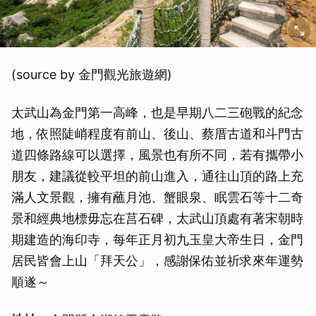
(source by 金門觀光旅遊網)
太武山為金門第一高峰，也是早期八二三砲戰的紀念
地，依照陡峭程度有前山、後山、蔡厝古道和斗門古
道四條路線可以選擇，風景也有所不同，若有攜帶小
朋友，建議從較平坦的前山進入，通往山頂的路上充
滿人文景觀，擁有蘸月池、蟹眼泉、眠雲石等十二奇
景和經典地標毋忘在莒石碑，太武山頂處有著宋朝時
期建造的海印寺，每年正月初九玉皇大帝生日，金門
居民皆會上山「拜天公」，感謝保佑並祈求來年運勢
順遂～