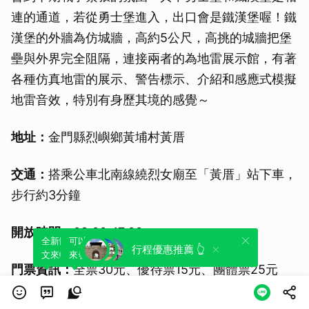
連的通道，若從勇士堡進入，出口會是鐵漢堡喔！鐵
漢堡的外牆為仿城牆，高約5公尺，高挑的城牆把堡
壘與外界完全阻隔，連接兩者的為地雷展示館，有著
各種仿真地雷的展示、警告標示、介紹和感應式模擬
地雷音效，特別有身歷其境的感覺～
地址：
金門縣烈嶼鄉黃埔村黃厝
交通：
搭乘公車北南線繞烈女廟至「黃厝」站下車，
步行約3分鐘
開放時間：
08:00-17:00
全新體驗！一鍵引用此內容，透過發布貼
可以轉發或引用此內容至自己的貼文中，
行程優惠推薦 👆
文來輕鬆表達個人立場。
來發表您的評論或觀點。
門票資訊：
全票30元、優待票15元、團體票25元
后麟步槍模擬射擊館