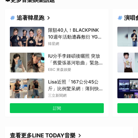
追著韓星跑
演唱
限額40人！BLACKPINK
10週年活動遭轟敷衍 YG急
回應
韓星網
IU分手李鍾碩後曬照 突放
「舊愛張基河歌曲」緊急刪
除了
EBC 東森娛樂
Lisa近照「167公分45公
斤」比例驚呆網：薄到快消
失
三立新聞網
訂閱
查看更多LINE TODAY音樂