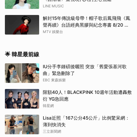
LINE MUSIC
解封15年傳說級母帶！帽子歌后鳳飛飛《鳳
聲再續》台語經典黑膠與紀念專書 8/20 珍
藏預購
MTV 娛樂台
🌟 韓星最前線
IU分手李鍾碩後曬照 突放「舊愛張基河歌
曲」緊急刪除了
EBC 東森娛樂
限額40人！BLACKPINK 10週年活動遭轟敷
衍 YG急回應
韓星網
Lisa近照「167公分45公斤」比例驚呆網：
薄到快消失
三立新聞網