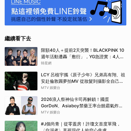
繼續看下去
限額40人＋提前2天突襲！BLACKPINK 10
週年活動遭轟「敷衍」，YG急證實：4人確
定完全體出席
韓星網
LCY 呂植宇攜《原子少年》兄弟高有翔、祖
安赴倫敦圓夢拍MV 從妝髮到攝影全自己
來！
MTV 娛樂台
2026浪人祭神仙卡司再解鎖！國蛋
GorDoN、Asiaboy禁藥王率台饒霸氣炸翻
府城 11 月安平重磅開躁！
MTV 娛樂台
#J個尚青｜從零蓋房！許瓊文首度單飛，
〈自溺者〉直視現代人的空心焦慮