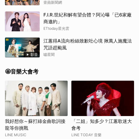
壹蘋新聞網
F.I.R.世紀和解有望合體？阿沁曝「已6家廠
商邀約」
ETtoday星光雲
江蕙得A流向粉絲致歉吐心境 揪萬人施魔法
咒語趕颱風
影音
噓星聞
🤩音樂大會考
我好想你～蘇打綠金曲歌詞接
「二姐」知多少？江蕙歌迷大
龍等你挑戰
會考
LINE MUSIC
LINE TODAY 音樂