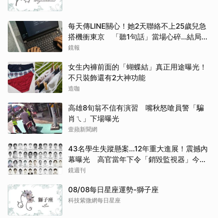
每天傳LINE關心！她2天聯絡不上25歲兒急
搭機衝東京 「聽1句話」當場心碎...結局看
哭網
鏡報
女生內褲前面的「蝴蝶結」真正用途曝光！
不只裝飾還有2大神功能
造咖
高雄8旬翁不信有演習 嘴秋怒嗆員警「騙
肖ㄟ」下場曝光
壹蘋新聞網
43名學生失蹤懸案...12年重大進展！震撼內
幕曝光 高官當年下令「銷毀監視器」今遭
逮
鏡週刊
08/08每日星座運勢-獅子座
科技紫微網每日星座