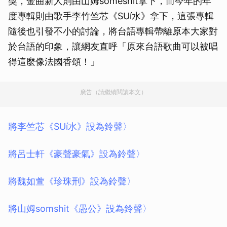
獎，金曲新人則由山姆someshit拿下，而今年的年
度專輯則由歌手李竹竺芯《SUí水》拿下，這張專輯
隨後也引發不小的討論，將台語專輯帶離原本大家對
於台語的印象，讓網友直呼「原來台語歌曲可以被唱
得這麼像法國香頌！」
廣告（請繼續閱讀本文）
將李竺芯《SUí水》設為鈴聲〉
將呂士軒《豪聲豪氣》設為鈴聲〉
將魏如萱《珍珠刑》設為鈴聲〉
將山姆somshit《愚公》設為鈴聲〉