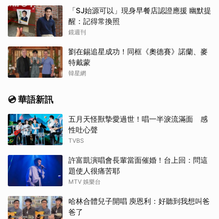
「SJ始源可以」現身早餐店認證應援 幽默提
醒：記得常換照
鏡週刊
劉在錫追星成功！同框《奧德賽》諾蘭、麥
特戴蒙
韓星網
💿 華語新訊
五月天怪獸摯愛過世！唱一半淚流滿面 感
性吐心聲
TVBS
許富凱演唱會長輩當面催婚！台上回：問這
題使人很痛苦耶
MTV 娛樂台
哈林合體兒子開唱 庾恩利：好聽到我想叫爸
爸了