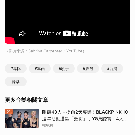
（影片來源：Sabrina Carpenter／YouTube）
#專輯
#單曲
#歌手
#票選
#台灣
音樂
更多音樂相關文章
01
限額40人＋提前2天突襲！BLACKPINK 10
週年活動遭轟「敷衍」，YG急證實：4人確
定完全體出席
韓星網