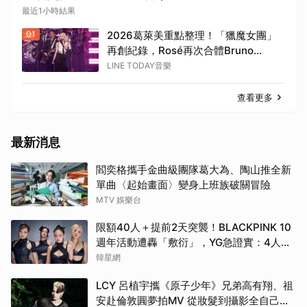
最近1小時結果
01
2026葛萊美重點整理！「獵魔女團」
再創紀錄，Rosé再次合體Bruno
Mars！
LINE TODAY音樂
查看更多
最新消息
閻奕格攜手金曲級團隊葛大為、陶山推全新
單曲〈起始畫面〉變身上班族破關冒險
MTV 娛樂台
限額40人＋提前2天突襲！BLACKPINK 10
週年活動遭轟「敷衍」，YG急證實：4人確
定完全體出席
韓星網
LCY 呂植宇攜《原子少年》兄弟高有翔、祖
安赴倫敦圓夢拍MV 從妝髮到攝影全自己