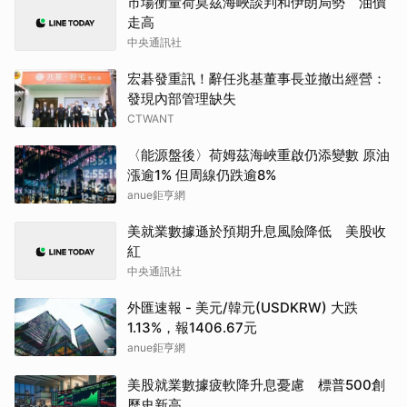
市場衡量荷莫茲海峽談判和伊朗局勢 油價
走高
中央通訊社
宏碁發重訊！辭任兆基董事長並撤出經營：
發現內部管理缺失
CTWANT
〈能源盤後〉荷姆茲海峽重啟仍添變數 原油
漲逾1% 但周線仍跌逾8%
anue鉅亨網
美就業數據遜於預期升息風險降低 美股收
紅
中央通訊社
外匯速報 - 美元/韓元(USDKRW) 大跌
1.13%，報1406.67元
anue鉅亨網
美股就業數據疲軟降升息憂慮 標普500創
歷史新高