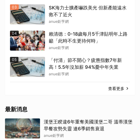
取消
03
SK海力士擴產嚇跌美光 但新產能遠水
救不了近火
anue鉅亨網
04
賴清德：0-18歲每月5千津貼明年上路
籲「此時不生更待何時」
anue鉅亨網
05
「付清」節不開心？疲憊指數7年新
高！5.5年沒加薪 94%憂中年失業
anue鉅亨網
查看更多
最新消息
漢堡王睽違6年重奪美國漢堡二哥 溫蒂漢堡
早餐攻勢失靈 連6季銷售衰退
anue鉅亨網