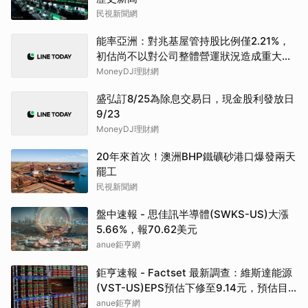
民視新聞網
能率亞洲：對兆基屋管持股比例僅2.21%，
初估尚不以對公司整體營運狀況造成重大影
響
MoneyDJ理財網
盛弘訂8/25為除息交易日，現金股利發放日
9/23
MoneyDJ理財網
20年來首次！澳洲BHP鐵礦砂港口爆發兩天
罷工
民視新聞網
盤中速報 - 思佳訊半導體(SWKS-US)大漲
5.66%，報70.62美元
anue鉅亨網
鉅亨速報 - Factset 最新調查：維斯達能源
(VST-US)EPS預估下修至9.14元，預估目
標價為222.00元
anue鉅亨網