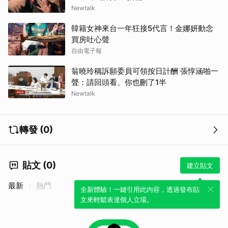
Newtalk
韓籍女神來台一年狂接5代言！金娜妍動念
買房吐心聲
自由電子報
翁曉玲稱訴願委員可領按日計酬 張惇涵啪一
聲：請回頭看、你也刪了1半
Newtalk
轉發 (0)
貼文 (0)
建立貼文
最新
熱門
全新體驗！一鍵引用此內容，透過發布貼
文來輕鬆表達個人立場。