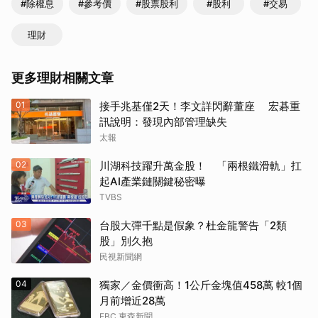
#除權息
#參考價
#股票股利
#股利
#交易
理財
更多理財相關文章
01
接手兆基僅2天！李文詳閃辭董座 宏碁重
訊說明：發現內部管理缺失
太報
02
川湖科技躍升萬金股！ 「兩根鐵滑軌」扛
起AI產業鏈關鍵秘密曝
TVBS
03
台股大彈千點是假象？杜金龍警告「2類
股」別久抱
民視新聞網
04
獨家／金價衝高！1公斤金塊值458萬 較1個
月前增近28萬
EBC 東森新聞