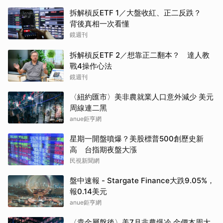
拆解槓反ETF 1／大盤收紅、正二反跌？
背後真相一次看懂
鏡週刊
拆解槓反ETF 2／想靠正二翻本？ 達人教
戰4操作心法
鏡週刊
〈紐約匯市〉美非農就業人口意外減少 美元
周線連二黑
anue鉅亨網
星期一開盤噴爆？美股標普500創歷史新
高 台指期夜盤大漲
民視新聞網
盤中速報 - Stargate Finance大跌9.05%，
報0.14美元
anue鉅亨網
〈貴金屬盤後〉美7月非農爆冷 金價本周大