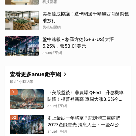
科技新報
美墨達成協議！遭卡關逾千噸墨西哥酪梨獲
准放行
民視新聞網
盤中速報 - 格羅方德(GFS-US)大漲
5.25%，報53.01美元
anue鉅亨網
查看更多anue鉅亨網
最近1小時結果
01
〈美股盤後〉非農爆冷Fed、升息機率
陡降！標普登新高 單周大漲3.6%今年
來次佳
anue鉅亨網
02
史上最缺一年將至？記憶體三巨頭把
2027產能賣光 消息人士：一些AI公司
已在「跪求晶片」
anue鉅亨網