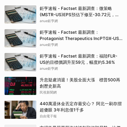
鉅亨速報 - Factset 最新調查：微策略
(MSTR-US)EPS預估下修至-30.72元，預
估目標價為213.00元
anue鉅亨網
鉅亨速報 - Factset 最新調查：
Protagonist Therapeutics IncPTGX-US
的目標價調升至160元，幅度約5.61%
anue鉅亨網
鉅亨速報 - Factset 最新調查：福陸FLR-
US的目標價調升至59元，幅度約5.36%
anue鉅亨網
升息疑慮消退！美股全面大漲 標普500再
創歷史新高
民視新聞網
440萬退休金丟定存最安心？ 阿北一刷存摺
超傻眼 3年利息僅1千多
自由電子報