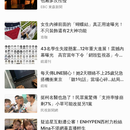
包廂多次性侵
EBC 東森新聞
女生內褲前面的「蝴蝶結」真正用途曝光！
不只裝飾還有2大神功能
造咖
43名學生失蹤懸案...12年重大進展！震撼內
幕曝光 高官當年下令「銷毀監視器」今遭
逮
鏡週刊
每天傳LINE關心！她2天聯絡不上25歲兒急
搭機衝東京 「聽1句話」當場心碎...結局看
哭網
鏡報
挺柯名醫也急了！民眾黨驚傳「支持率慘崩
剩7%」小草可能改挺另1黨
民視新聞網
疑追星互動遭公審！ENHYPEN西村力粉絲
Mina不堪網暴直播輕生