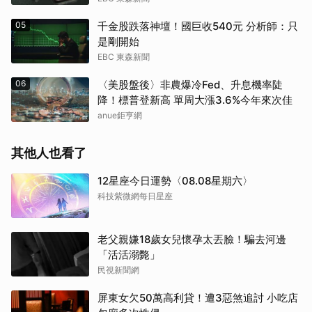
05
千金股跌落神壇！國巨收540元 分析師：只
是剛開始
EBC 東森新聞
06
〈美股盤後〉非農爆冷Fed、升息機率陡
降！標普登新高 單周大漲3.6%今年來次佳
anue鉅亨網
其他人也看了
12星座今日運勢〈08.08星期六〉
科技紫微網每日星座
老父親嫌18歲女兒懷孕太丟臉！騙去河邊
「活活溺斃」
民視新聞網
屏東女欠50萬高利貸！遭3惡煞追討 小吃店