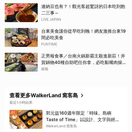
連納豆也有？！觀光客超驚訝的日本吃到飽
二三事～
LIVE JAPAN
台東美食讓你從早吃到晚！網友激推台東19
間必吃美食
FUNTIME
正男報食事／台南火鍋新霸主殺進新莊！井
賀鍋物40種自助吧任你拿，必吃黏嘴肉燥
飯、現做棉花糖
鏡報
查看更多WalkerLand 窩客島
最近1小時結果
01
郭元益160週年限定「時味。島嶼
Taste of Time」以設計、文字與經典
糕餅結合。
WalkerLand 窩客島