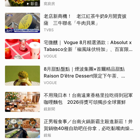
影音
窩廚房
老店新商機！ 老江紅茶牛奶9月開賣披
薩 三牛聯名「牛肉貝果」
TVBS
宅微醺｜ Vogue 8月精選酒款：Absolut x
Tabasco全新「椒風味伏特加」、百富限定
「花時心藝限量禮盒」、WAT x 萬波「紅蘋
VOGUE
島嶼氣泡雞尾酒」……品味盛夏質感微醺
8月甜點盤點｜煙波集團×首爾精品甜點
Raison D'être Dessert限定下午茶、
Gelato pique cafe辻利茶舗聯名可麗餅、
VOGUE
台南「開心果地圖」集齊37款綠色甜點
不用飛日本！台南遠東香格里拉吃得到冠軍
咖哩麵包 2026得獎可頌獨步全球嘗鮮
鏡新聞
正男報食事／台南火鍋新霸主殺進新莊！井
賀鍋物40種自助吧任你拿，必吃黏嘴肉燥
飯、現做棉花糖
鏡報