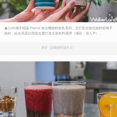
▲Cofit攜手植蘊 Planté 推出機能輕食飲系列，主打飲控族也能輕鬆喝手
搖杯，結合高蛋白與益生菌打造全新飲料選擇（攝影：張人尹）
廣告（請繼續閱讀本文）