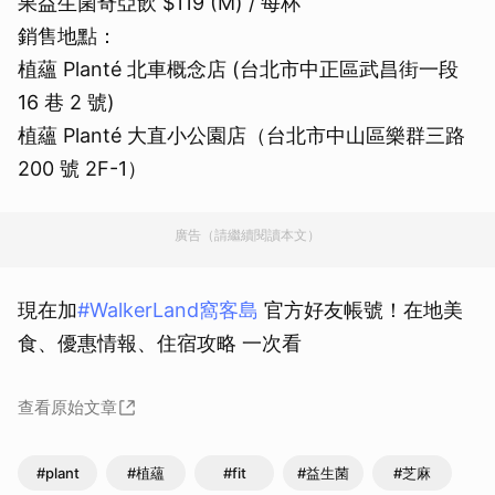
果益生菌奇亞飲 $119 (M) / 每杯
銷售地點：
植蘊 Planté 北車概念店 (台北市中正區武昌街一段
16 巷 2 號)
植蘊 Planté 大直小公園店（台北市中山區樂群三路
200 號 2F-1）
廣告（請繼續閱讀本文）
現在加
#WalkerLand窩客島
官⽅好友帳號！在地美
食、優惠情報、住宿攻略 一次看
查看原始文章
#plant
#植蘊
#fit
#益生菌
#芝麻