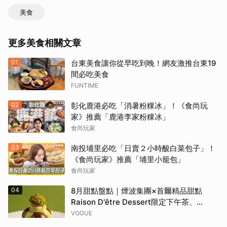
美食
更多美食相關文章
01
台東美食讓你從早吃到晚！網友激推台東19
間必吃美食
FUNTIME
02
彰化鹿港必吃「消暑粉粿冰」！《食尚玩
家》推薦「鹿港李家粉粿冰」
食尚玩家
03
南投埔里必吃「日賣２小時酸白菜包子」！
《食尚玩家》推薦「埔里小籠包」
食尚玩家
04
8月甜點盤點｜煙波集團×首爾精品甜點
Raison D'être Dessert限定下午茶、
Gelato pique cafe辻利茶舗聯名可麗餅、
VOGUE
台南「開心果地圖」集齊37款綠色甜點