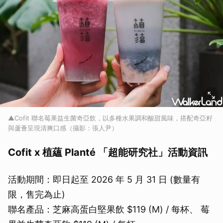
▲Cofit 聯名莓果益生菌奇亞飲，以多種水果調和酸甜風味，搭配奇亞籽
與蘆薈呈現清爽口感（攝影：張人尹）
Cofit x 植蘊 Planté 「超能研究社」活動資訊
活動期間：即日起至 2026 年 5 月 31 日 (數量有
限，售完為止)
聯名產品：芝麻高蛋白堅果飲 $119 (M) / 每杯、 莓