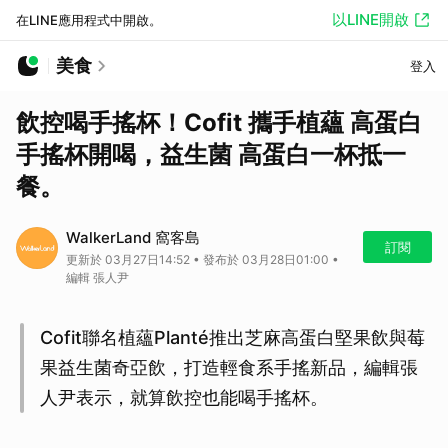
以LINE開啟
在LINE應用程式中開啟。
美食
登入
飲控喝手搖杯！Cofit 攜手植蘊 高蛋白
手搖杯開喝，益生菌 高蛋白一杯抵一
餐。
WalkerLand 窩客島
訂閱
更新於 03月27日14:52 • 發布於 03月28日01:00 •
編輯 張人尹
Cofit聯名植蘊Planté推出芝麻高蛋白堅果飲與莓
果益生菌奇亞飲，打造輕食系手搖新品，編輯張
人尹表示，就算飲控也能喝手搖杯。