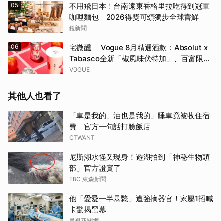
05
不用飛日本！台南遠東香格里拉吃得到冠軍
咖哩麵包 2026得獎可頌獨步全球嘗鮮
鏡新聞
06
宅微醺｜ Vogue 8月精選酒款：Absolut x
Tabasco全新「椒風味伏特加」、百富限定
「花時心藝限量禮盒」、WAT x 萬波「紅蘋
VOGUE
島嶼氣泡雞尾酒」……品味盛夏質感微醺
其他人也看了
「車是我的、油也是我的」睡車竟被收住宿
費 官方一句話打臉飯店
CTWANT
取消
尼斯湖水怪又現身！遊湖拍到「神秘生物頭
部」官方證實了
EBC 東森新聞
他「愛愛一半暴斃」遭強摘器官！家屬1招喊
卡驚揭黑幕
民視新聞網