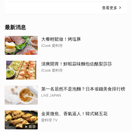
查看更多
最新消息
大餐輕鬆做！烤塩豚
iCook 愛料理
清爽開胃！鮮蝦蒜味麵包佐酪梨莎莎
iCook 愛料理
第一名居然不是泡麵？日本省錢美食排行榜
LIVE JAPAN
金黃微焦、香氣逼人！韓式豬五花
愛料理 TV
影音