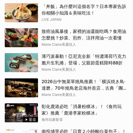
「丼飯」為什麼叫這個名字？日本專家告訴
你相關小知識＆美味吃法！
LIVE JAPAN
致癌油風暴後，家裡的油還能吃嗎？食用油
怎麼挑？炒菜、煎炸、涼拌用油一次看懂
Marie Claire美麗佳人
薄巧派暴動！亞尼克全新「特濃薄荷巧克力
脆片生乳捲」登場，父親節蛋糕限時88折
Marie Claire美麗佳人
2026台中無菜單燒鳥推薦！「横浜焼き鳥·
達磨」70年燒鳥老店海外首店，古典「團扇
控火」技法成就銷魂美味
Marie Claire美麗佳人
彰化鹿港必吃「消暑粉粿冰」！《食尚玩
家》推薦「鹿港李家粉粿冰」
影音
食尚玩家影音
南投埔里必吃「日賣２小時酸白菜包子」！