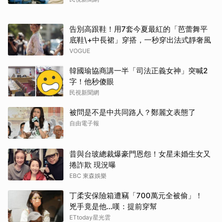
告別高跟鞋！用7套今夏最紅的「芭蕾舞平
底鞋\+中長裙」穿搭，一秒穿出法式靜奢風
VOGUE
韓國瑜協商講一半「司法正義女神」突喊2
字！他秒傻眼
民視新聞網
被問是不是中共同路人？鄭麗文表態了
自由電子報
昔與台玻總裁爆豪門恩怨！女星未婚生女又
捲詐欺 現況曝
EBC 東森娛樂
丁柔安保險箱遭竊「700萬元全被偷」！
兇手竟是他...嘆：提前穿幫
ETtoday星光雲