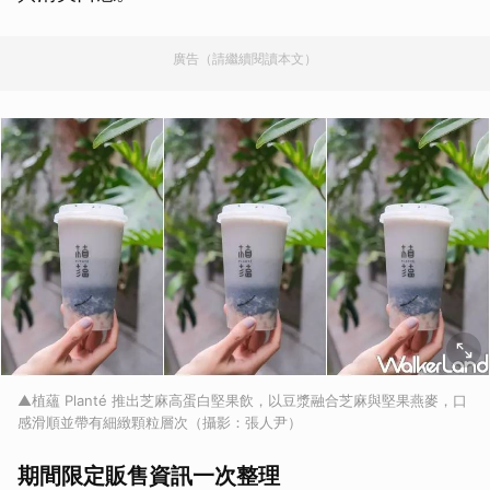
廣告（請繼續閱讀本文）
▲植蘊 Planté 推出芝麻高蛋白堅果飲，以豆漿融合芝麻與堅果燕麥，口
感滑順並帶有細緻顆粒層次（攝影：張人尹）
期間限定販售資訊一次整理