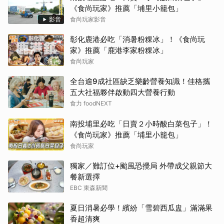
《食尚玩家》推薦「埔里小籠包」
影音
食尚玩家影音
彰化鹿港必吃「消暑粉粿冰」！《食尚玩
家》推薦「鹿港李家粉粿冰」
食尚玩家
全台逾9成社區缺乏樂齡營養知識！佳格攜
五大社福夥伴啟動四大營養行動
食力 foodNEXT
南投埔里必吃「日賣２小時酸白菜包子」！
《食尚玩家》推薦「埔里小籠包」
食尚玩家
獨家／難訂位+颱風恐攪局 外帶成父親節大
餐新選擇
EBC 東森新聞
夏日消暑必學！繽紛「雪碧西瓜盅」滿滿果
香超清爽