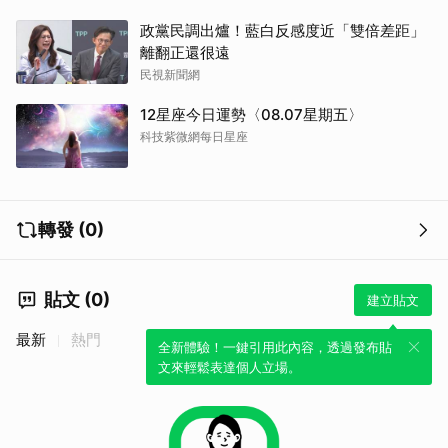
政黨民調出爐！藍白反感度近「雙倍差距」
離翻正還很遠
民視新聞網
12星座今日運勢〈08.07星期五〉
科技紫微網每日星座
轉發 (0)
貼文 (0)
建立貼文
最新
熱門
全新體驗！一鍵引用此內容，透過發布貼
文來輕鬆表達個人立場。