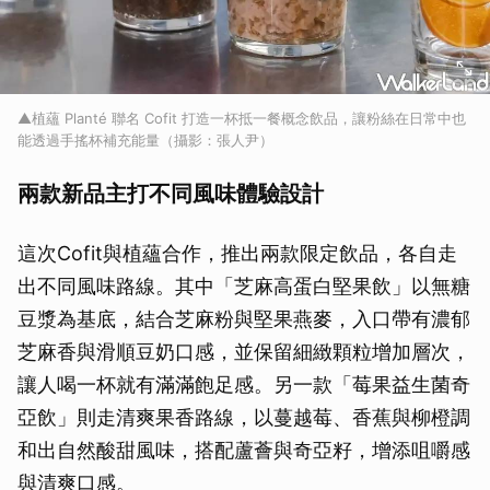
▲植蘊 Planté 聯名 Cofit 打造一杯抵一餐概念飲品，讓粉絲在日常中也
能透過手搖杯補充能量（攝影：張人尹）
兩款新品主打不同風味體驗設計
這次Cofit與植蘊合作，推出兩款限定飲品，各自走
出不同風味路線。其中「芝麻高蛋白堅果飲」以無糖
豆漿為基底，結合芝麻粉與堅果燕麥，入口帶有濃郁
芝麻香與滑順豆奶口感，並保留細緻顆粒增加層次，
讓人喝一杯就有滿滿飽足感。另一款「莓果益生菌奇
亞飲」則走清爽果香路線，以蔓越莓、香蕉與柳橙調
和出自然酸甜風味，搭配蘆薈與奇亞籽，增添咀嚼感
與清爽口感。