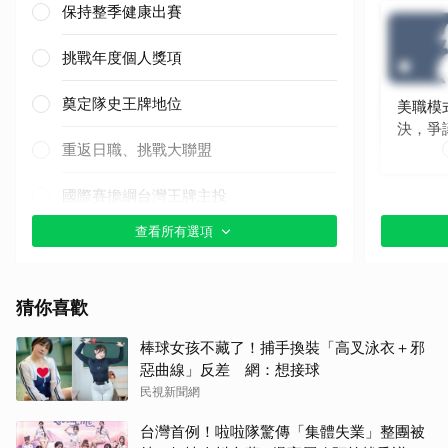
保持整季健康出賽
挑戰年度個人獎項
奠定隊史王牌地位
美職模
決，爭
重返日職、挑戰大聯盟
國際賽擔綱台灣王牌主投
查看所有選項
其他（歡迎貼文分享）
猜你喜歡
棒球女孩不藏了！捕手換裝「高叉泳衣＋邪
惡曲線」反差 網：想接球
民視新聞網
台灣首例！啦啦隊驚傳「集體失業」整團被