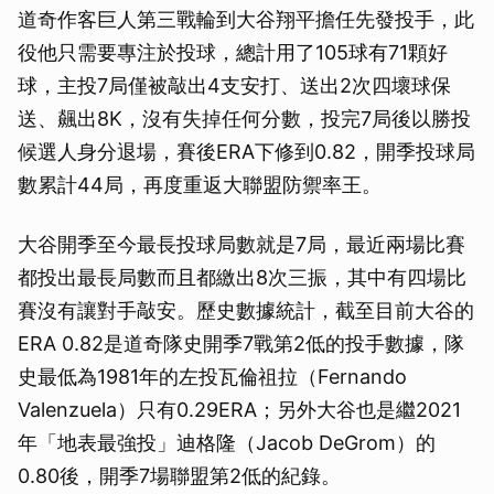
道奇作客巨人第三戰輪到大谷翔平擔任先發投手，此
役他只需要專注於投球，總計用了105球有71顆好
球，主投7局僅被敲出4支安打、送出2次四壞球保
送、飆出8K，沒有失掉任何分數，投完7局後以勝投
候選人身分退場，賽後ERA下修到0.82，開季投球局
數累計44局，再度重返大聯盟防禦率王。
大谷開季至今最長投球局數就是7局，最近兩場比賽
都投出最長局數而且都繳出8次三振，其中有四場比
賽沒有讓對手敲安。歷史數據統計，截至目前大谷的
ERA 0.82是道奇隊史開季7戰第2低的投手數據，隊
史最低為1981年的左投瓦倫祖拉（Fernando
Valenzuela）只有0.29ERA；另外大谷也是繼2021
年「地表最強投」迪格隆（Jacob DeGrom）的
0.80後，開季7場聯盟第2低的紀錄。