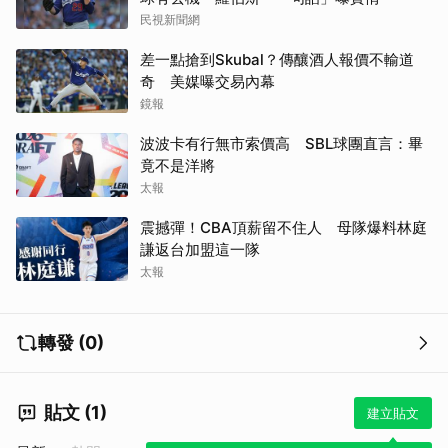
民視新聞網
差一點搶到Skubal？傳釀酒人報價不輸道
奇 美媒曝交易內幕
鏡報
波波卡有行無市索價高 SBL球團直言：畢
竟不是洋將
太報
震撼彈！CBA頂薪留不住人 母隊爆料林庭
謙返台加盟這一隊
太報
轉發 (0)
貼文 (1)
建立貼文