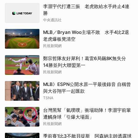
李灝宇代打遭三振 老虎敗給水手終止4連
勝
中央通訊社
MLB／Bryan Woo主場不敗 水手4比2退
老虎爆板凳清空
民視新聞網
鄭宗哲隊友好犀利！葛雷6局飆8K無失分
14勝並列大聯盟第一
民視新聞網
MLB》ESPN公開水原一平最後錄音 自稱曾
與大谷翔平一起匯款
TSNA
台灣黑幫「氣噗噗」衝場助陣！李灝宇前輩
遭觸身球「引爆大場面」
民視新聞網
季前賽1比3不敵貝提斯 阿森納主帥透露球