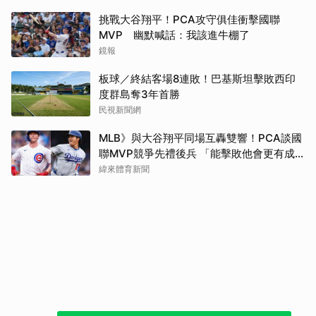
挑戰大谷翔平！PCA攻守俱佳衝擊國聯
MVP 幽默喊話：我該進牛棚了
鏡報
板球／終結客場8連敗！巴基斯坦擊敗西印
度群島奪3年首勝
民視新聞網
MLB》與大谷翔平同場互轟雙響！PCA談國
聯MVP競爭先禮後兵 「能擊敗他會更有成
就感」
緯來體育新聞