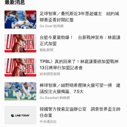
最新消息
足球智庫／桑托斯近3年墨超爐主 紐約城
聯賽盃看好開紅盤
Go Goal 勁球網
台籃今夏最勁爆！ 台新戰神宣布：林庭謙
正式加盟
藝點新聞
TPBL》真的回來了！林庭謙重磅加盟戰神
13日將舉行加盟記者會
緯來體育新聞
棒球智庫／細野晴希壓陣火腿可望一搏 建
議投注火腿獨贏、7.5大
Go Baseball 夠棒網
韓國警方搜索足協辦公室 調查世界盃主帥
任命案
中央通訊社