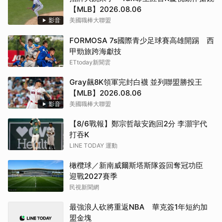
【MLB】2026.08.06
影音
美國職棒大聯盟
FORMOSA 7s國際青少足球賽高雄開踢 西
甲勁旅跨海獻技
ETtoday新聞雲
Gray飆8K領軍完封白襪 並列聯盟勝投王
【MLB】2026.08.06
影音
美國職棒大聯盟
【8/6戰報】鄭宗哲敲安跑回2分 李灝宇代
打吞K
LINE TODAY 運動
橄欖球／新南威爾斯塔斯隊簽回奪冠功臣
迎戰2027賽季
民視新聞網
最強浪人砍將重返NBA 華克簽1年短約加
盟金塊