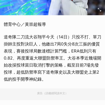
體育中心／黃崇超報導
道奇隊二刀流大谷翔平今天（14日）只投不打、單刀
掛帥主投對決巨人，他繳出7局0失分8次三振的優質
表現，賽後投球局數達標計算門檻，ERA低到只有
0.82、再度重返大聯盟防禦率王。大谷本季近幾場開
始改採投球當日取消打擊的策略，截至目前7場先發
投球，超低防禦率寫下道奇隊史以及大聯盟史上第2
低的投手開季神紀錄。
廣告（請繼續閱讀本文）