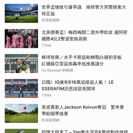
世界盃慘敗引爆爭議 南韓警方突襲搜索大
韓足協
民視新聞網
北美聯賽盃》梅西梅開二度外帶助攻 邁阿密
國際4比2擊退聖路易斯
TSNA
棒球智庫／水手卡斯提歐轉戰白襪初登板
紅襪蘇亞雷茲挨轟率低推薦讓分
Go Baseball 夠棒網
日職》IG擁有616萬追蹤超人氣！ LE
SSERAFIM洪恩採甜美開球
TSNA
美巡賽新人Jackson Koivun奪冠 驚奇賽
季盼闖季後賽
民視新聞網
招牌大跳來了～Yan奪生涯首K慶祝動作搶鏡