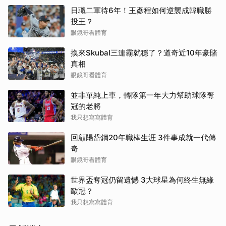
日職二軍待6年！王彥程如何逆襲成韓職勝
投王？
眼鏡哥看體育
換來Skubal三連霸就穩了？道奇近10年豪賭
真相
眼鏡哥看體育
並非單純上車，轉隊第一年大力幫助球隊奪
冠的老將
我只想寫寫體育
回顧陽岱鋼20年職棒生涯 3件事成就一代傳
奇
眼鏡哥看體育
世界盃奪冠仍留遺憾 3大球星為何終生無緣
歐冠？
我只想寫寫體育