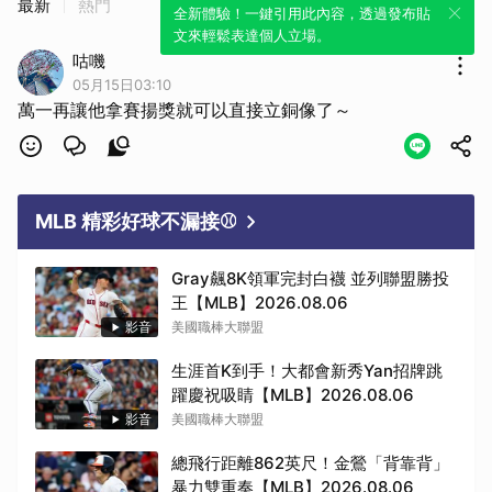
最新
熱門
全新體驗！一鍵引用此內容，透過發布貼
文來輕鬆表達個人立場。
咕嘰
05月15日03:10
萬一再讓他拿賽揚獎就可以直接立銅像了～
MLB 精彩好球不漏接⚾
Gray飆8K領軍完封白襪 並列聯盟勝投
王【MLB】2026.08.06
影音
美國職棒大聯盟
生涯首K到手！大都會新秀Yan招牌跳
躍慶祝吸睛【MLB】2026.08.06
影音
美國職棒大聯盟
總飛行距離862英尺！金鶯「背靠背」
暴力雙重奏【MLB】2026.08.06