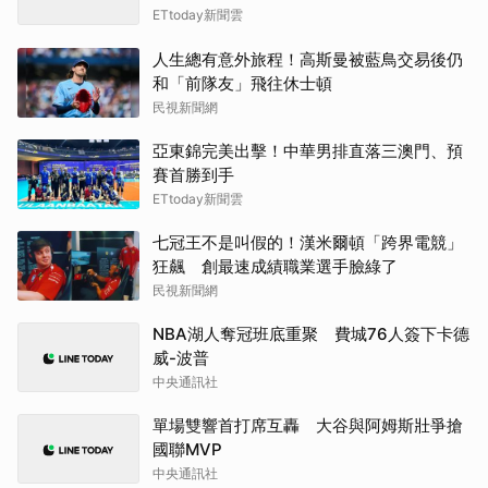
ETtoday新聞雲
人生總有意外旅程！高斯曼被藍鳥交易後仍
和「前隊友」飛往休士頓
民視新聞網
亞東錦完美出擊！中華男排直落三澳門、預
賽首勝到手
ETtoday新聞雲
七冠王不是叫假的！漢米爾頓「跨界電競」
狂飆 創最速成績職業選手臉綠了
民視新聞網
NBA湖人奪冠班底重聚 費城76人簽下卡德
威-波普
中央通訊社
單場雙響首打席互轟 大谷與阿姆斯壯爭搶
國聯MVP
中央通訊社