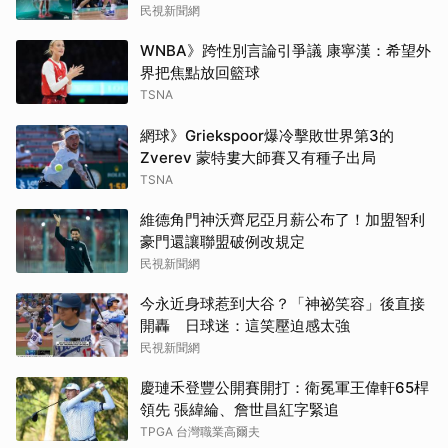
民視新聞網
WNBA》跨性別言論引爭議 康寧漢：希望外
界把焦點放回籃球
TSNA
網球》Griekspoor爆冷擊敗世界第3的
Zverev 蒙特婁大師賽又有種子出局
TSNA
維德角門神沃齊尼亞月薪公布了！加盟智利
豪門還讓聯盟破例改規定
民視新聞網
今永近身球惹到大谷？「神祕笑容」後直接
開轟 日球迷：這笑壓迫感太強
民視新聞網
慶璉禾登豐公開賽開打：衛冕軍王偉軒65桿
領先 張緯綸、詹世昌紅字緊追
TPGA 台灣職業高爾夫