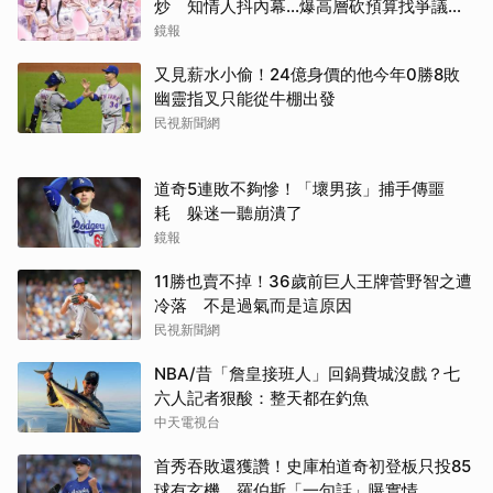
炒 知情人抖內幕...爆高層砍預算找爭議經
紀人接手
鏡報
又見薪水小偷！24億身價的他今年0勝8敗
幽靈指叉只能從牛棚出發
民視新聞網
道奇5連敗不夠慘！「壞男孩」捕手傳噩
耗 躲迷一聽崩潰了
鏡報
11勝也賣不掉！36歲前巨人王牌菅野智之遭
冷落 不是過氣而是這原因
民視新聞網
NBA/昔「詹皇接班人」回鍋費城沒戲？七
六人記者狠酸：整天都在釣魚
中天電視台
首秀吞敗還獲讚！史庫柏道奇初登板只投85
球有玄機 羅伯斯「一句話」曝實情