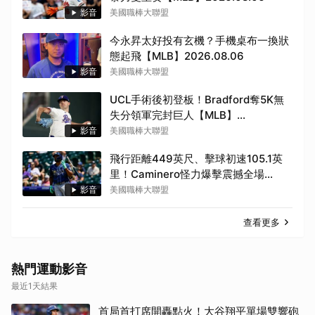
影音
美國職棒大聯盟
今永昇太好投有玄機？手機桌布一換狀
態起飛【MLB】2026.08.06
影音
美國職棒大聯盟
UCL手術後初登板！Bradford奪5K無
失分領軍完封巨人【MLB】
2026.08.06
影音
美國職棒大聯盟
飛行距離449英尺、擊球初速105.1英
里！Caminero怪力爆擊震撼全場
【MLB】2026.08.06
影音
美國職棒大聯盟
查看更多
熱門運動影音
最近1天結果
首局首打席開轟點火！大谷翔平單場雙響砲