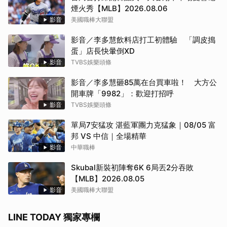
煙火秀【MLB】2026.08.06
影音
美國職棒大聯盟
影音／李多慧飲料店打工初體驗 「調皮搗
蛋」店長快暈倒XD
影音
TVBS娛樂頭條
影音／李多慧砸85萬在台買車啦！ 大方公
開車牌「9982」：歡迎打招呼
影音
TVBS娛樂頭條
單局7安猛攻 湛藍軍團力克猛象｜08/05 富
邦 VS 中信｜全場精華
影音
中華職棒
取消
Skubal新裝初陣奪6K 6局丟2分吞敗
【MLB】2026.08.05
影音
美國職棒大聯盟
LINE TODAY 獨家專欄