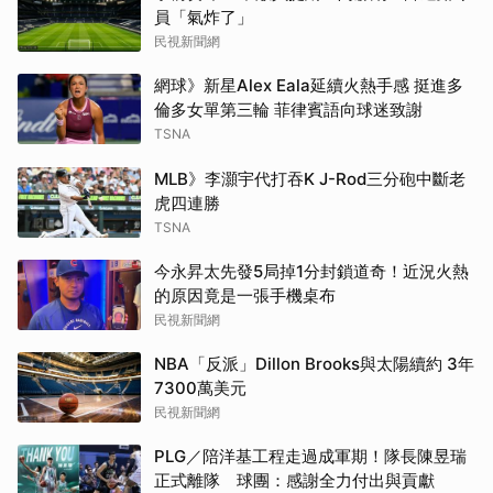
員「氣炸了」
民視新聞網
網球》新星Alex Eala延續火熱手感 挺進多
倫多女單第三輪 菲律賓語向球迷致謝
TSNA
MLB》李灝宇代打吞K J-Rod三分砲中斷老
虎四連勝
TSNA
今永昇太先發5局掉1分封鎖道奇！近況火熱
的原因竟是一張手機桌布
民視新聞網
NBA「反派」Dillon Brooks與太陽續約 3年
7300萬美元
民視新聞網
PLG／陪洋基工程走過成軍期！隊長陳昱瑞
正式離隊 球團：感謝全力付出與貢獻