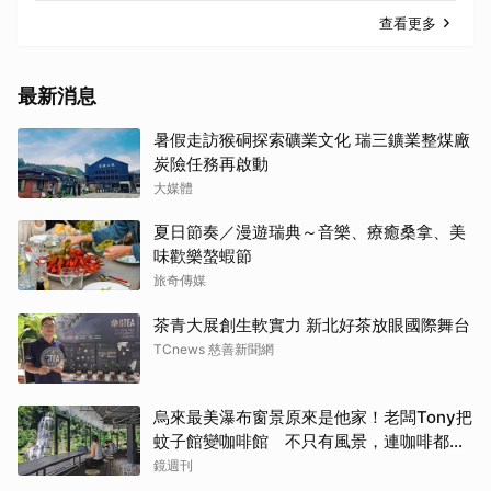
查看更多
最新消息
暑假走訪猴硐探索礦業文化 瑞三鑛業整煤廠
炭險任務再啟動
大媒體
夏日節奏／漫遊瑞典～音樂、療癒桑拿、美
味歡樂螯蝦節
旅奇傳媒
茶青大展創生軟實力 新北好茶放眼國際舞台
TCnews 慈善新聞網
烏來最美瀑布窗景原來是他家！老闆Tony把
蚊子館變咖啡館 不只有風景，連咖啡都好
喝到讓人想再來
鏡週刊