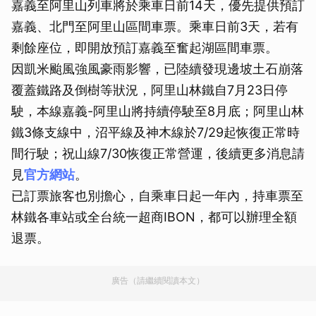
嘉義至阿里山列車將於乘車日前14天，優先提供預訂
嘉義、北門至阿里山區間車票。乘車日前3天，若有
剩餘座位，即開放預訂嘉義至奮起湖區間車票。
因凱米颱風強風豪雨影響，已陸續發現邊坡土石崩落
覆蓋鐵路及倒樹等狀況，阿里山林鐵自7月23日停
駛，本線嘉義-阿里山將持續停駛至8月底；阿里山林
鐵3條支線中，沼平線及神木線於7/29起恢復正常時
間行駛；祝山線7/30恢復正常營運，後續更多消息請
見
官方網站
。
已訂票旅客也別擔心，自乘車日起一年內，持車票至
林鐵各車站或全台統一超商IBON，都可以辦理全額
退票。
廣告（請繼續閱讀本文）