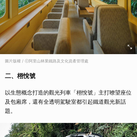
圖片版權 / ⓒ阿里山林業鐵路及文化資產管理處
二、栩悅號
以生態概念打造的觀光列車「栩悅號」主打暸望座位
及包廂席，還有全透明駕駛室都引起鐵道觀光新話
題。