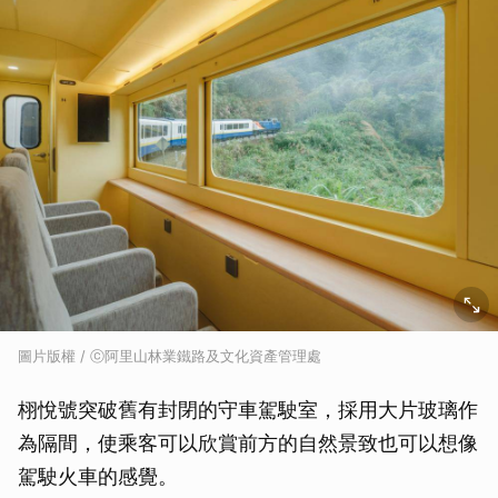
圖片版權 / ⓒ阿里山林業鐵路及文化資產管理處
栩悅號突破舊有封閉的守車駕駛室，採用大片玻璃作
為隔間，使乘客可以欣賞前方的自然景致也可以想像
駕駛火車的感覺。