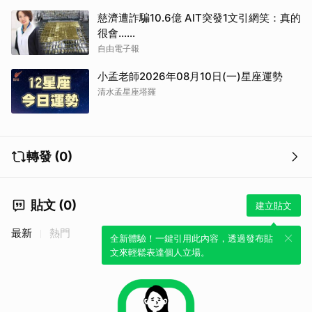
慈濟遭詐騙10.6億 AIT突發1文引網笑：真的
很會……
自由電子報
小孟老師2026年08月10日(一)星座運勢
清水孟星座塔羅
轉發 (0)
貼文 (0)
建立貼文
最新
熱門
全新體驗！一鍵引用此內容，透過發布貼
文來輕鬆表達個人立場。