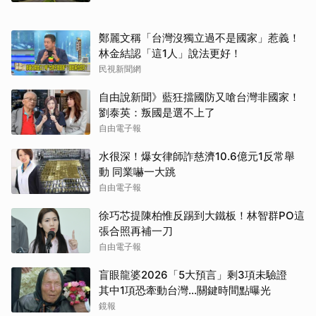
鄭麗文稱「台灣沒獨立過不是國家」惹義！
林金結認「這1人」說法更好！
民視新聞網
自由說新聞》藍狂擋國防又嗆台灣非國家！
劉泰英：叛國是選不上了
自由電子報
水很深！爆女律師詐慈濟10.6億元1反常舉
動 同業嚇一大跳
自由電子報
徐巧芯提陳柏惟反踢到大鐵板！林智群PO這
張合照再補一刀
自由電子報
盲眼龍婆2026「5大預言」剩3項未驗證
其中1項恐牽動台灣...關鍵時間點曝光
鏡報