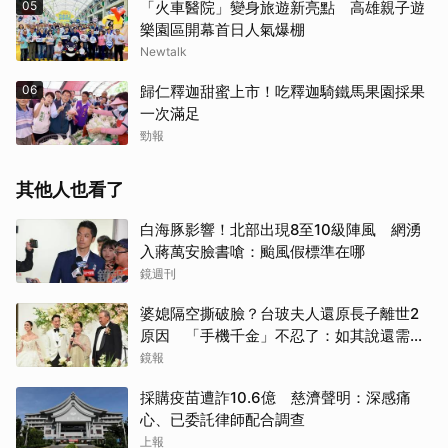
05
「火車醫院」變身旅遊新亮點 高雄親子遊
樂園區開幕首日人氣爆棚
Newtalk
06
歸仁釋迦甜蜜上市！吃釋迦騎鐵馬果園採果
一次滿足
勁報
其他人也看了
白海豚影響！北部出現8至10級陣風 網湧
入蔣萬安臉書嗆：颱風假標準在哪
鏡週刊
婆媳隔空撕破臉？台玻夫人還原長子離世2
原因 「手機千金」不忍了：如其說還需要
離開嗎？
鏡報
採購疫苗遭詐10.6億 慈濟聲明：深感痛
心、已委託律師配合調查
上報