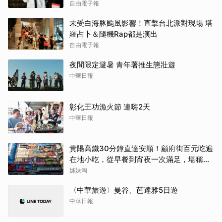
自由電子報
未受白海豚颱風影響！直擊台北派對現場 塔
羅占卜＆隨機Rap都是演出
自由電子報
夜間限定避暑 青年署推生態壯遊
中華日報
彰化王功漁火節 連嗨2天
中華日報
貴陽高鐵30分鐘直達安順！顧府街百元吃遍
在地小吃，從早餐到宵夜一次滿足，堪稱貴
州「小吃王國」
姊妹淘
〈中華旅遊〉曼谷、芭達雅5日遊
中華日報