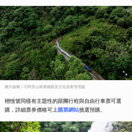
圖片版權 / ⓒ阿里山林業鐵路及文化資產管理處
栩悅號同樣有主題性的跟團行程與自由行車票可選
取消
購，詳細票券價格可上
購票網站
挑選預購。