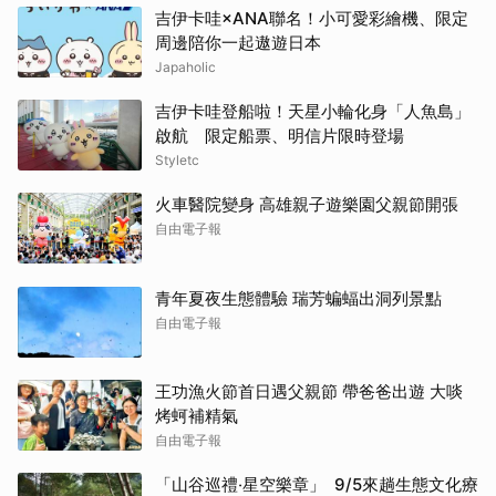
吉伊卡哇×ANA聯名！小可愛彩繪機、限定
周邊陪你一起遨遊日本
Japaholic
吉伊卡哇登船啦！天星小輪化身「人魚島」
啟航 限定船票、明信片限時登場
Styletc
火車醫院變身 高雄親子遊樂園父親節開張
自由電子報
青年夏夜生態體驗 瑞芳蝙蝠出洞列景點
自由電子報
王功漁火節首日遇父親節 帶爸爸出遊 大啖
烤蚵補精氣
自由電子報
「山谷巡禮‧星空樂章」 9/5來趟生態文化療