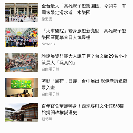
全台最大「高雄親子遊樂園區」今開幕 有
周末限定滑水道、水樂園
旅遊雲
「火車醫院」變身旅遊新亮點 高雄親子遊
樂園區開幕首日人氣爆棚
Newtalk
誰說展覽只能大人說了算？台文館29名小小
策展人「玩真的」
自由電子報
蔣勳「風荷．日麗」台中展出 親錄新詩邀觀
眾入畫
自由電子報
百年官舍華麗轉身！西螺客町文化館8/8開
館揭開政權變遷史
觀傳媒