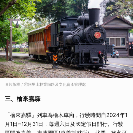
圖片版權 / ⓒ阿里山林業鐵路及文化資產管理處
三、檜來嘉驛
「檜來嘉驛」列車為檜木車廂，行駛時間自2024年1
月1日~12月31日，每週六日及國定假日開行。行駛
區間為嘉義 – 車庫園區(嘉義製材所) – 北門。旅客可