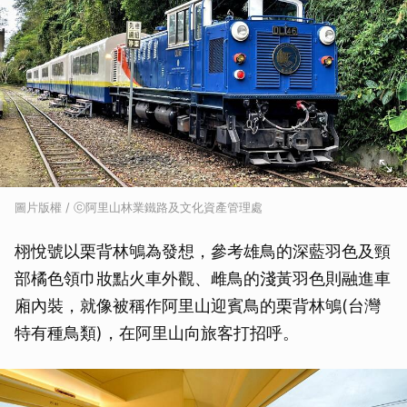
圖片版權 / ⓒ阿里山林業鐵路及文化資產管理處
栩悅號以栗背林鴝為發想，參考雄鳥的深藍羽色及頸
部橘色領巾妝點火車外觀、雌鳥的淺黃羽色則融進車
廂內裝，就像被稱作阿里山迎賓鳥的栗背林鴝(台灣
特有種鳥類)，在阿里山向旅客打招呼。