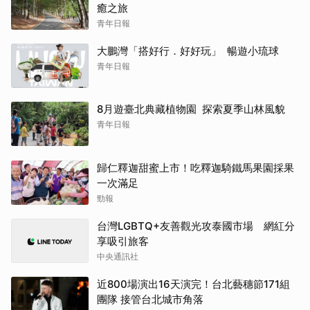
癒之旅
青年日報
大鵬灣「搭好行．好好玩」 暢遊小琉球
青年日報
8月遊臺北典藏植物園 探索夏季山林風貌
青年日報
歸仁釋迦甜蜜上市！吃釋迦騎鐵馬果園採果
一次滿足
勁報
台灣LGBTQ+友善觀光攻泰國市場 網紅分
享吸引旅客
中央通訊社
近800場演出16天演完！台北藝穗節171組
團隊 接管台北城市角落