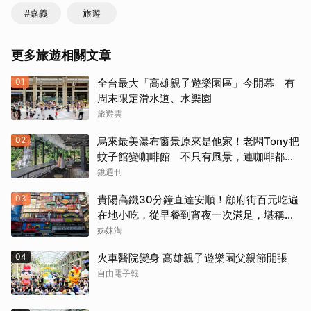
#嘉義
旅遊
更多旅遊相關文章
01
全台最大「高雄親子遊樂園區」今開幕 有
周末限定滑水道、水樂園
旅遊雲
02
烏來最美瀑布窗景原來是他家！老闆Tony把
蚊子館變咖啡館 不只有風景，連咖啡都好
喝到讓人想再來
鏡週刊
03
貴陽高鐵30分鐘直達安順！顧府街百元吃遍
在地小吃，從早餐到宵夜一次滿足，堪稱貴
州「小吃王國」
姊妹淘
04
火車醫院變身 高雄親子遊樂園父親節開張
自由電子報