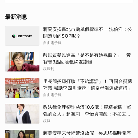
最新消息
蔣萬安挨轟北市颱風假標準不一 沈伯洋：公
開透明的SOP呢？
自由電子報
酸民質疑民進黨「是不是有她裸照？」 黃
智賢3點回嗆獲網友讚爆
鏡週刊
里長簡炎輝打臉「不給講話」！ 再同台挺蘇
巧慧 喊話李四川陣營「選舉母湯選成這樣」
自由電子報
教法律倫理卻詐慈濟10.6億！穿精品稱「堅
強的女人」超諷刺 李怡貞開酸：不如去賣
疫苗
鏡報
蔣萬安稱未發陸警沒放假 吳思瑤揭時間序