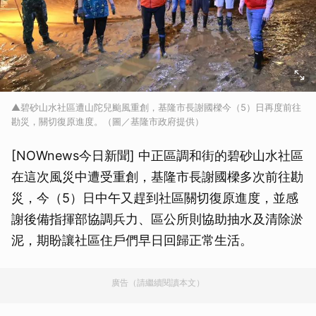
▲碧砂山水社區遭山陀兒颱風重創，基隆市長謝國樑今（5）日再度前往
勘災，關切復原進度。（圖／基隆市政府提供）
[NOWnews今日新聞] 中正區調和街的碧砂山水社區
在這次風災中遭受重創，基隆市長謝國樑多次前往勘
災，今（5）日中午又趕到社區關切復原進度，並感
謝後備指揮部協調兵力、區公所則協助抽水及清除淤
泥，期盼讓社區住戶們早日回歸正常生活。
廣告（請繼續閱讀本文）