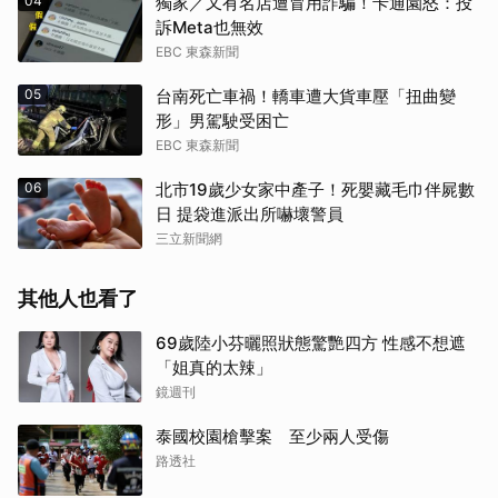
04
獨家／又有名店遭冒用詐騙！卡通園怒：投
訴Meta也無效
EBC 東森新聞
05
台南死亡車禍！轎車遭大貨車壓「扭曲變
形」男駕駛受困亡
EBC 東森新聞
06
北市19歲少女家中產子！死嬰藏毛巾伴屍數
日 提袋進派出所嚇壞警員
三立新聞網
其他人也看了
69歲陸小芬曬照狀態驚艷四方 性感不想遮
「姐真的太辣」
鏡週刊
泰國校園槍擊案 至少兩人受傷
路透社