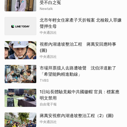
受不白之冤
Newtalk
北市年輕女住家產子夭折報案 北檢殺人罪嫌
聲押生母
中央通訊社
視察內湖邊坡整治工程 蔣萬安回應時事
(圖)
中央通訊社
市場拜票擋人去路遭嗆聲 沈伯洋道歉了
「希望能夠精進動線」
TVBS
1日站長體驗竟戴中共國徽帽 官員：標案應
明文禁用
自由電子報
蔣萬安視察內湖邊坡整治工程（2）(圖)
中央通訊社