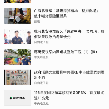
白海豚發威！基隆港貨櫃場「整排倒塌」
數十噸貨櫃險砸機具
鏡報
批蔣萬安沒放假又「甩鍋中央」 吳思瑤：放
假決策以政治考量優先
自由電子報
蔣萬安視察內湖邊坡整治工程（1）(圖)
中央通訊社
政府活動文宣屢見中共圖樣 中市離譜案例層
出不窮
自由電子報
116年度國防預算預期逾GDP3% 首度破兆
達1.1兆元
中央通訊社