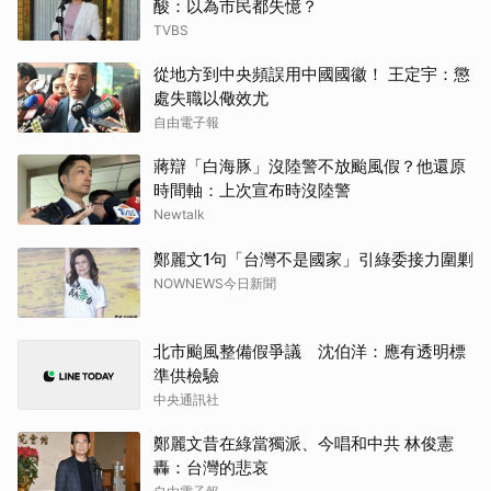
酸：以為市民都失憶？
TVBS
從地方到中央頻誤用中國國徽！ 王定宇：懲
處失職以儆效尤
自由電子報
蔣辯「白海豚」沒陸警不放颱風假？他還原
時間軸：上次宣布時沒陸警
Newtalk
鄭麗文1句「台灣不是國家」引綠委接力圍剿
NOWNEWS今日新聞
北市颱風整備假爭議 沈伯洋：應有透明標
準供檢驗
中央通訊社
鄭麗文昔在綠當獨派、今唱和中共 林俊憲
轟：台灣的悲哀