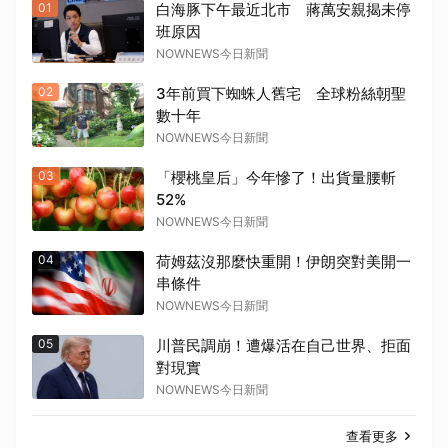
01
白海豚下午最近北市 蔣萬安親揭未停
班原因
NOWNEWS今日新聞
02
3年前買下蜘蛛人舊宅 全球粉絲朝聖
數十年
NOWNEWS今日新聞
03
「櫻桃皇后」今年慘了！出貨量腰斬
52%
NOWNEWS今日新聞
04
荷姆茲沒那麼快重開！伊朗突對美開一
串條件
NOWNEWS今日新聞
05
川普民調崩！遭爆活在自己世界、拒面
對現實
NOWNEWS今日新聞
查看更多