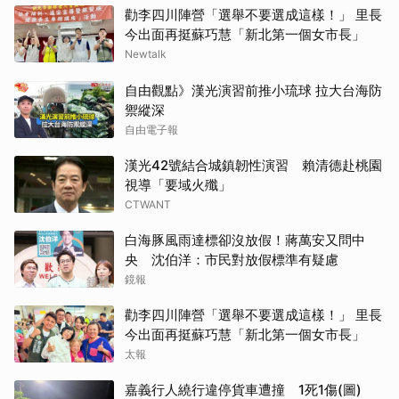
勸李四川陣營「選舉不要選成這樣！」 里長
今出面再挺蘇巧慧「新北第一個女市長」
Newtalk
自由觀點》漢光演習前推小琉球 拉大台海防
禦縱深
自由電子報
漢光42號結合城鎮韌性演習 賴清德赴桃園
視導「要域火殲」
CTWANT
白海豚風雨達標卻沒放假！蔣萬安又問中
央 沈伯洋：市民對放假標準有疑慮
鏡報
勸李四川陣營「選舉不要選成這樣！」 里長
今出面再挺蘇巧慧「新北第一個女市長」
太報
嘉義行人繞行違停貨車遭撞 1死1傷(圖)