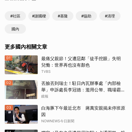
#社區
#謝國樑
#基隆
#協助
#清理
國內
更多國內相關文章
01
最痛父親節！父遭惡鄰「徒手挖眼」失明
兒慟：世界再也沒有顏色
TVBS
02
丟臉丟到瑞士！駐日內瓦辦事處「內部檢
舉」申訴處長李冠德：濫用公帑、職場霸
凌、超速仔拒繳罰單 外交部要查了
鏡報
03
白海豚下午最近北市 蔣萬安親揭未停班原
因
NOWNEWS今日新聞