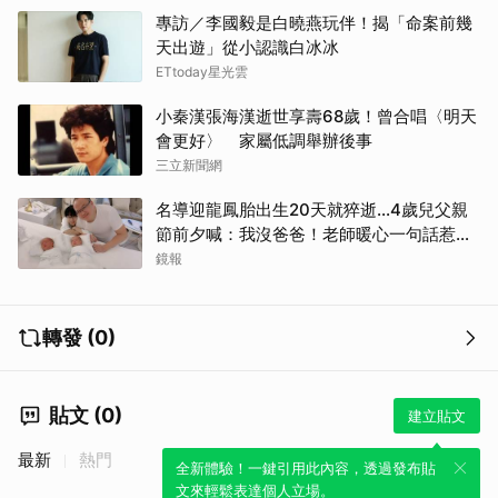
專訪／李國毅是白曉燕玩伴！揭「命案前幾
天出遊」從小認識白冰冰
ETtoday星光雲
小秦漢張海漢逝世享壽68歲！曾合唱〈明天
會更好〉 家屬低調舉辦後事
三立新聞網
名導迎龍鳳胎出生20天就猝逝...4歲兒父親
節前夕喊：我沒爸爸！老師暖心一句話惹哭
遺孀
鏡報
轉發 (0)
貼文 (0)
建立貼文
最新
熱門
全新體驗！一鍵引用此內容，透過發布貼
文來輕鬆表達個人立場。