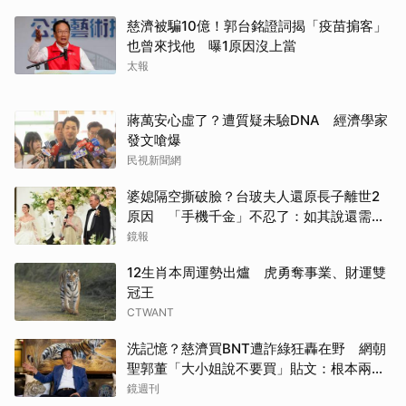
慈濟被騙10億！郭台銘證詞揭「疫苗掮客」
也曾來找他 曝1原因沒上當
太報
蔣萬安心虛了？遭質疑未驗DNA 經濟學家
發文嗆爆
民視新聞網
婆媳隔空撕破臉？台玻夫人還原長子離世2
原因 「手機千金」不忍了：如其說還需要
離開嗎？
鏡報
12生肖本周運勢出爐 虎勇奪事業、財運雙
冠王
CTWANT
洗記憶？慈濟買BNT遭詐綠狂轟在野 網朝
聖郭董「大小姐說不要買」貼文：根本兩碼
事
鏡週刊