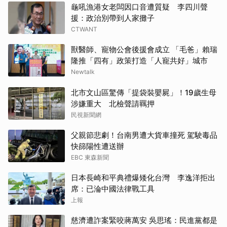
龜吼漁港女老闆因口音遭質疑 李四川聲
援：政治別帶到人家攤子
CTWANT
獸醫師、寵物公會後援會成立 「毛爸」賴瑞
隆推「四有」政策打造「人寵共好」城市
Newtalk
北市文山區驚傳「提袋裝嬰屍」！19歲生母
涉嫌重大 北檢聲請羈押
民視新聞網
父親節悲劇！台南男遭大貨車撞死 駕駛毒品
快篩陽性遭送辦
EBC 東森新聞
日本長崎和平典禮爆矮化台灣 李逸洋拒出
席：已淪中國法律戰工具
上報
慈濟遭詐案緊咬蔣萬安 吳思瑤：民進黨都是