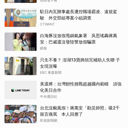
自由電子報
駐日內瓦辦事處長遭控職場霸凌、違規駕
駛 外交部組專案小組調查
CTWANT
白海豚沒放假甩鍋氣象署 吳思瑤轟蔣萬
安：巴威還沒發陸警放假騙票
鏡報
只生不養？ 澎湖13寶媽領完補助人失聯 子
女現況曝
EBC 東森新聞
美退將：台灣韌性挑戰超越國內範疇 須強
化美日合作
中央通訊社
台北沒颱風假！蔣萬安「勘災帥照」吸2千
留言痛罵 本人回應了
民視新聞網