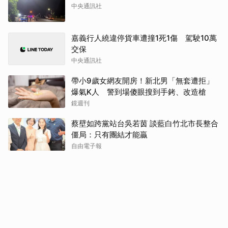
中央通訊社
嘉義行人繞違停貨車遭撞1死1傷 駕駛10萬
交保
中央通訊社
帶小9歲女網友開房！新北男「無套遭拒」
爆氣K人 警到場傻眼搜到手銬、改造槍
鏡週刊
蔡壁如跨黨站台吳若茵 談藍白竹北市長整合
僵局：只有團結才能贏
自由電子報