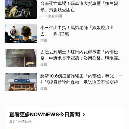
台南死亡車禍！轎車遭大貨車壓「扭曲變
形」男駕駛受困亡
EBC 東森新聞
小三生比中指！罵男老師「娘娘腔滾出
去」 判賠2萬
太報
丟臉丟到瑞士！駐日內瓦辦事處「內部檢
舉」申訴處長李冠德：濫用公帑、職場霸
凌、超速仔拒繳罰單 外交部要查了
鏡報
慈濟10.6億疫苗詐騙案「內部信」曝光！一
句話揭最難說的真相 承諾追回不當所得
鏡報
查看更多NOWNEWS今日新聞
最近1小時結果