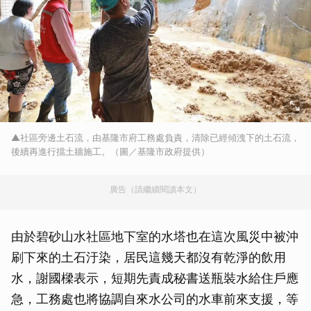
▲社區旁邊土石流，由基隆市府工務處負責，清除已經傾洩下的土石流，
後續再進行擋土牆施工。（圖／基隆市政府提供）
廣告（請繼續閱讀本文）
由於碧砂山水社區地下室的水塔也在這次風災中被沖
刷下來的土石汙染，居民這幾天都沒有乾淨的飲用
水，謝國樑表示，短期先責成秘書送瓶裝水給住戶應
急，工務處也將協調自來水公司的水車前來支援，等