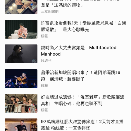
竟是「送媽媽的禮物」
三立新聞網
許富凱攻蛋倒數1天！憂颱風攪局急喊「白海
豚退散」 最大心願曝光
鏡報
靚時尚／大丈夫當如是 Multifaceted
Manhood
鏡週刊
蕭秉治新加坡開唱出事了！遭阿弟逼跳16
蹲 崩潰喊：腿要斷了
鏡報
好友驟逝成遺憾！「溫室雜草」新歌藏催淚
真相 主唱心碎：他再也聽不到
鏡報
97萬粉網紅肥大叔驚傳猝逝！2天前才直播
露臉 粉絲驚：一直覺得怪