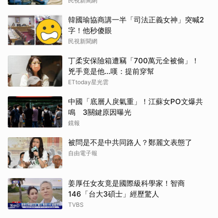
民視新聞網
韓國瑜協商講一半「司法正義女神」突喊2
字！他秒傻眼
民視新聞網
丁柔安保險箱遭竊「700萬元全被偷」！
兇手竟是他...嘆：提前穿幫
ETtoday星光雲
中國「底層人戾氣重」！江蘇女PO文爆共
鳴 3關鍵原因曝光
鏡報
被問是不是中共同路人？鄭麗文表態了
自由電子報
姜厚任女友竟是國際級科學家！智商
146「台大3碩士」經歷驚人
TVBS