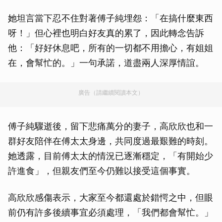
她坦言當下忍不住對著傅子純埋怨：「在搞什麼東西
呀！」但心裡也明白好友真的累了，因此轉念告訴
他：「好好休息吧，所有的一切都不用擔心，有姐姐
在，會幫忙的。」一句承諾，道盡兩人深厚情誼。
廣告（請繼續閱讀本文）
傅子純驟逝後，留下悲痛萬分的妻子，高欣欣也和一
群好友陪伴在傅太太身邊，共同度過最艱難的時刻。
她透露，目前傅太太的情況已逐漸穩定，「有開始少
許進食」，但親友們至今仍難以接受這個事實。
高欣欣感傷表示，大家至今都還處於錯愕之中，但眼
前仍有許多後續事宜必須處理，「我們都會幫忙。」