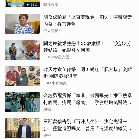
影音
非凡娛樂
胡瓜保險箱「上百萬現金」消失！笑曝寵妻
內幕：提前穿幫
中天電視台
關之琳被爆熱戀小35歲嫩模！ 「交談7分
鐘結緣」她親發文回應
ETtoday星光雲
昨天才宣佈停播一週！網紅「肥大叔」突離
世 團隊發聲證實
EBC 東森娛樂
金鐘男配震撼「家暴」畫面曝光！推下樓拳
打腳踢、痛罵「廢物」 孕妻動胎氣醫院爆
激烈衝突
鏡報
王凱留信告別《百味人生》：決定先退一
步 靈堂遺照曝光！曾用「有溫度的微笑」
祝賀母親節快樂
鏡報