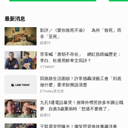
最新消息
影評／《愛你致死不渝》 為何「致死」而
非「至死」
鏡週刊
苦苓喊「唐朝不存在」 網紅批瞎編歷史：
李白、杜甫用鮮卑文寫詩？
CTWANT
田路路生活困頓！許常德轟演藝工會「到底
做什麼」要求財務說清楚
ETtoday星光雲
九孔1通電話暴哭！身障外甥苦拚多年圓公職
夢 自責3歲重病時「想過不要救了」
鏡週刊
王凱靈堂照曝光！燦笑照背後故事藏洋蔥