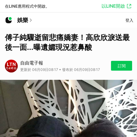
以LINE開啟
在LINE應用程式中開啟。
娛樂
登入
傅子純驟逝留悲痛嬌妻！高欣欣淚送最
後一面...曝遺孀現況惹鼻酸
自由電子報
訂閱
更新於 06月09日08:17 • 發布於 06月09日08:17