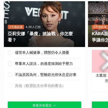
3天後結束
4.3K人已投
3天後結束
亞莉安娜「暴瘦」掀論戰，你怎麼
KAR
看？
爭議你
儘管本人喊健康，體態仍令人擔憂
尊重本人說法，勿過度揣測給予壓力
不論原因為何，暫離鎂光燈休息是好事
太尷尬
取消
其他（歡迎貼文分享你的看法）
查看所有選項