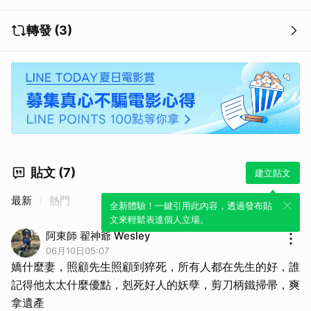
轉發 (3)
貼文 (7)
建立貼文
最新
熱門
全新體驗！一鍵引用此內容，透過發布貼
文來輕鬆表達個人立場。
阿東師 翟神爺 Wesley
06月10日05:07
嬌什麼妻，照顧先生照顧到猝死，所有人都在先生的好，誰
記得他太太什麼優點，剋死好人的妖孽，剪刀柄鐵掃帚，爽
拿遺產