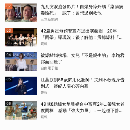
02
九孔突淚崩發影片！自爆身障外甥「染腸病
毒險死」 認了：曾想過別救他
三立新聞網
03
42歲男星無預警宣布退出演藝圈 20年
「同學」曝現況：很了解他！震撼爆料「恐
懼」這件事
鏡報
04
被爆離婚檢場、女兒「不是親生的」 李翊君
露面回應了
自由電子報
05
江蕙淚別56歲御用化妝師！哭到不敢現身告
別式 經紀人曝心碎內幕
鏡報
06
49歲8點檔女星離婚台中富商2年...帶兒女首
度同框 感動「強大力量」：一起種下善的
種子
鏡報