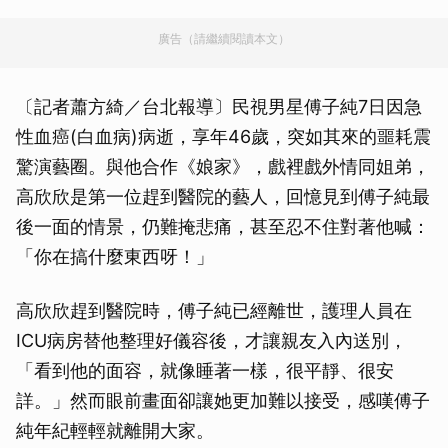
廣告（請繼續閱讀本文）
〔記者蕭方綺／台北報導〕民視男星傅子純7日因急
性血癌(白血病)病逝，享年46歲，突如其來的噩耗震
驚演藝圈。與他合作《娘家》，戲裡戲外情同姐弟，
高欣欣是第一位趕到醫院的藝人，回憶見到傅子純最
後一面的情景，仍難掩悲痛，甚至忍不住對著他喊：
「你在搞什麼東西呀！」
高欣欣趕到醫院時，傅子純已經離世，護理人員在
ICU病房替他整理好儀容後，才讓親友入內送別，
「看到他的面容，就像睡著一樣，很平靜、很安
詳。」然而眼前畫面卻讓她更加難以接受，感嘆傅子
純年紀輕輕就離開大家。