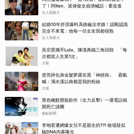
了！阿Ken、派偉俊全崩潰喊話：要改進
女人我最大
結婚10年舒淇爆料馮德倫沒求婚！認剛認識
完全不來電：他每一任女友我都很熟
女人我最大
吳宗憲攜手Lulu、陳漢典鐵三角回歸 「每
次都當人生第1次」
太報
曾莞婷化身金髮夢露笑罵「神經病」 霸氣
喊：濁水溪以南都是我的粉絲
太報
黑色幽默懸疑鉅作《全力反擊》一通電話揭
開死亡謎團
藝點新聞
李翊君遭網爆女兒不是親生的??! 檢場疑似
驗DNA內幕曝光