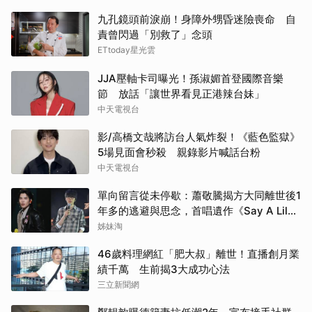
九孔鏡頭前淚崩！身障外甥昏迷險喪命 自
責曾閃過「別救了」念頭
ETtoday星光雲
JJA壓軸卡司曝光！孫淑媚首登國際音樂
節 放話「讓世界看見正港辣台妹」
中天電視台
影/高橋文哉將訪台人氣炸裂！《藍色監獄》
5場見面會秒殺 親錄影片喊話台粉
中天電視台
單向留言從未停歇：蕭敬騰揭方大同離世後1
年多的逃避與思念，首唱遺作《Say A Lil
Something》
姊妹淘
46歲料理網紅「肥大叔」離世！直播創月業
績千萬 生前揭3大成功心法
三立新聞網