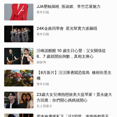
JJA壓軸揭曉 孫淑媚、李竺芯展魅力
青年日報
24K金曲同學會 星光幫實力派飆唱
青年日報
汪峰談醒醒 10 歲生日心聲：父女關係從
6、7 歲就開始倒數，真相太揪心
姊妹淘
【8月新片】汪汪隊勇闖恐龍島 橡樹街覓生
機
青年日報
23歲大女兒傳熱戀旅美大提琴家！賈永婕大
方回應：你們開心媽媽就開心
女人我最大
周杰倫遭爆私下「這1習慣」連媽媽都受不