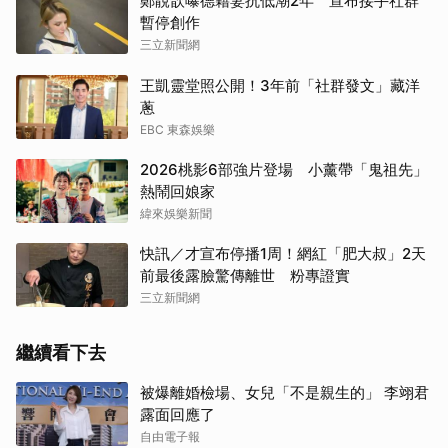
鄭靚歆曝德籍妻抗低潮2年 宣布接手社群
暫停創作
三立新聞網
王凱靈堂照公開！3年前「社群發文」藏洋
蔥
EBC 東森娛樂
2026桃影6部強片登場 小薰帶「鬼祖先」
熱鬧回娘家
緯來娛樂新聞
快訊／才宣布停播1周！網紅「肥大叔」2天
前最後露臉驚傳離世 粉專證實
三立新聞網
繼續看下去
被爆離婚檢場、女兒「不是親生的」 李翊君
露面回應了
自由電子報