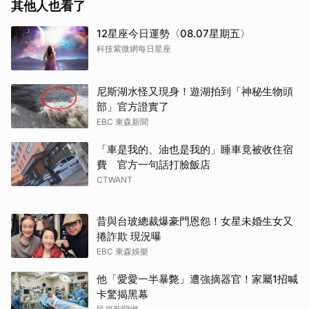
其他人也看了
12星座今日運勢〈08.07星期五〉
科技紫微網每日星座
尼斯湖水怪又現身！遊湖拍到「神秘生物頭
部」官方證實了
EBC 東森新聞
「車是我的、油也是我的」睡車竟被收住宿
費 官方一句話打臉飯店
CTWANT
昔與台玻總裁爆豪門恩怨！女星未婚生女又
捲詐欺 現況曝
EBC 東森娛樂
他「愛愛一半暴斃」遭強摘器官！家屬1招喊
卡驚揭黑幕