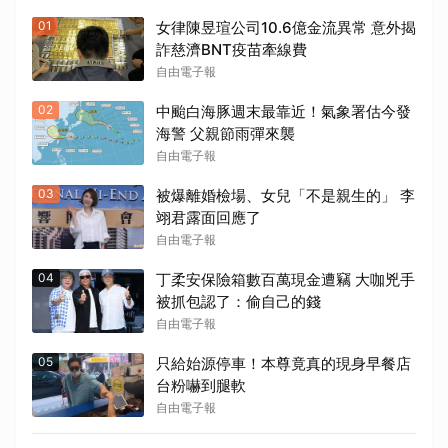
01
女律陳昱瑄公司10.6億金流異常 意外揭
詐慈濟BNT疫苗牽線費
自由電子報
02
中颱白海豚週末最靠近！氣象署估今發
海警 父親節雨彈來襲
自由電子報
03
被爆離婚檢場、女兒「不是親生的」 李
翊君露面回應了
自由電子報
04
丁柔安保險箱數百萬現金遭竊 大咖兇手
被抓包認了：偷自己的錢
自由電子報
05
只給始源停車！本尊竟真的現身早餐店
台粉嚇到腿軟
自由電子報