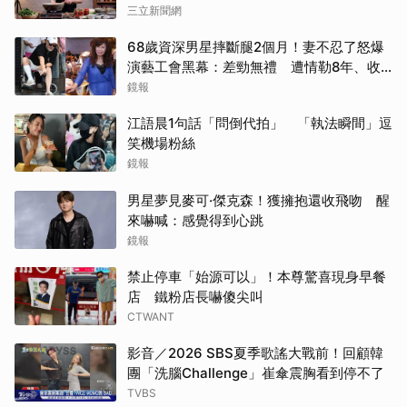
三立新聞網
68歲資深男星摔斷腿2個月！妻不忍了怒爆
演藝工會黑幕：差勁無禮 遭情勒8年、收
二手探病禮
鏡報
江語晨1句話「問倒代拍」 「執法瞬間」逗
笑機場粉絲
鏡報
男星夢見麥可·傑克森！獲擁抱還收飛吻 醒
來嚇喊：感覺得到心跳
鏡報
禁止停車「始源可以」！本尊驚喜現身早餐
店 鐵粉店長嚇傻尖叫
CTWANT
影音／2026 SBS夏季歌謠大戰前！回顧韓
團「洗腦Challenge」崔傘震胸看到停不了
TVBS