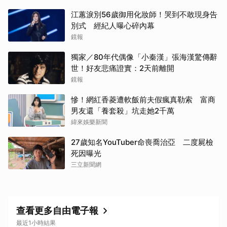
江蕙淚別56歲御用化妝師！哭到不敢現身告
別式 經紀人曝心碎內幕
鏡報
獨家／80年代偶像「小秦漢」張海漢驚傳辭
世！好友悲痛證實：2天前離開
鏡報
慘！網紅香菱遭軟飯前夫假瘋真勒索 富商
男友還「養套殺」坑走她2千萬
緯來娛樂新聞
27歲知名YouTuber命喪喬治亞 二度屍檢
死因曝光
三立新聞網
查看更多自由電子報
最近1小時結果