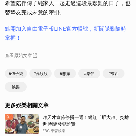
希望陪伴傅子純家人一起走過這段最艱難的日子，也
替摯友完成未竟的牽掛。
點開加入自由電子報LINE官方帳號，新聞脈動隨時
掌握！
查看原始文章
#傅子純
#高欣欣
#悲痛
#陪伴
#東西
娛樂
更多娛樂相關文章
01
昨天才宣佈停播一週！網紅「肥大叔」突離
世 團隊發聲證實
EBC 東森娛樂