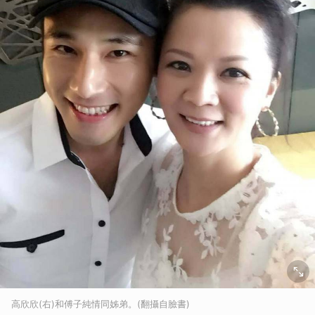
高欣欣(右)和傅子純情同姊弟。(翻攝自臉書)