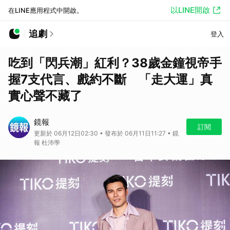
以LINE開啟
在LINE應用程式中開啟。
追劇
登入
吃到「閃兵潮」紅利？38歲金鐘視帝手
握7支代言、戲約不斷 「走大運」真
實心聲不藏了
鏡報
訂閱
更新於 06月12日02:30 • 發布於 06月11日11:27 • 鏡
報 杜沛學