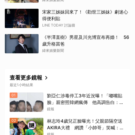
宋家三姊妹回來了！《勸世三姊妹》劇迷心
得便利貼
LINE TODAY 討論牆
《半澤直樹》男星及川光博宣布再婚！ 56
歲升格當爸
緯來娛樂新聞
查看更多鏡報
最近1小時結果
01
劉亞仁涉毒停工3年近況曝！「嘟嘴貼
臉」親密照韓網瘋傳 他高調告白：愛
你
鏡報
02
林志玲4歲兒正臉曝光！父親節隔空送
AKIRA大禮 網讚「小帥哥」笑喊：再
生一個
鏡報