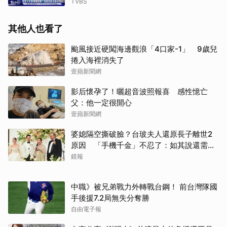
數
TVBS
其他人也看了
颱風接近硬闖海邊觀浪「4口家-1」 9歲兒
捲入海裡消失了
壹蘋新聞網
影后懷孕了！曬超音波照報喜 感性憶亡
父：他一定很開心
壹蘋新聞網
婆媳隔空撕破臉？台玻夫人還原長子離世2
原因 「手機千金」不忍了：如其說還需要
離開嗎？
鏡報
中職》被兄弟戰力外轉戰台鋼！ 前台灣隊國
手後援7.2局無失分奪勝
自由電子報