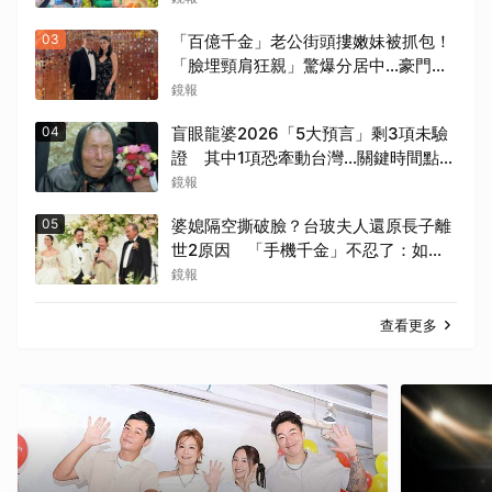
03
「百億千金」老公街頭摟嫩妹被抓包！
「臉埋頸肩狂親」驚爆分居中...豪門婚
變+1
鏡報
04
盲眼龍婆2026「5大預言」剩3項未驗
證 其中1項恐牽動台灣...關鍵時間點曝
光
鏡報
05
婆媳隔空撕破臉？台玻夫人還原長子離
世2原因 「手機千金」不忍了：如其
說還需要離開嗎？
鏡報
查看更多