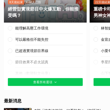
8天後結束
4.6K人已投
22天後結
經營型實境節目中火爆互動，你能接
重磅卡司
受嗎？
男神女
能理解高壓工作環境
林智
可以嚴格但不能失控
金宣
已超過實境節目界線
小栗
節目效果不必太認真
李星
其他（歡迎貼文分享）
山下
查看所有選項
邊佑
白鹿
最新消息
湯姆