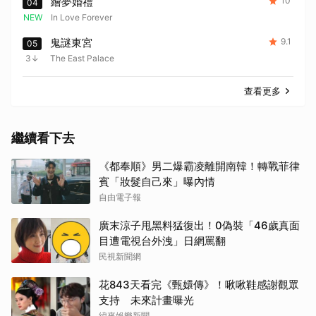
繪夢婚禮
10
04
NEW
In Love Forever
鬼謎東宮
9.1
05
3
The East Palace
查看更多
繼續看下去
《都奉順》男二爆霸凌離開南韓！轉戰菲律
賓「妝髮自己來」曝內情
自由電子報
廣末涼子甩黑料猛復出！0偽裝「46歲真面
目遭電視台外洩」日網罵翻
民視新聞網
花843天看完《甄嬛傳》！啾啾鞋感謝觀眾
支持 未來計畫曝光
緯來娛樂新聞