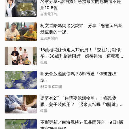
名家分享~謝明杰》慈濟最大的危機還不是
那10.6億
自由電子報
柯文哲陪媽媽過父親節 分享「爸爸留給我
最重要的一課」
壹蘋新聞網
15歲櫻花妹倒追大12歲男！「交往1月就懷
孕」36歲升格當阿嬤 婚後得知「這秘密」
傻眼了
鏡報
取消
明天會放颱風假嗎？8縣市達「停班課標
準」
EBC 東森新聞
婆婆有2子「住院要媳婦輪照」！鄉民傻
眼：兒子裝飾用？ 過來人卻曝「1關鍵」才
做決定
鏡報
不斷更新／白海豚挾狂風暴雨襲台 9日1縣
市宣布停班課