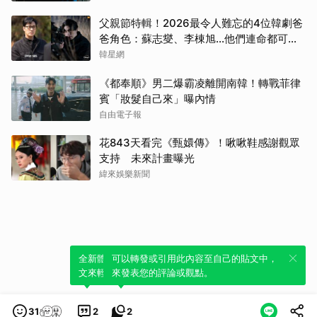
Jis
父親節特輯！2026最令人難忘的4位韓劇爸
爸角色：蘇志燮、李棟旭...他們連命都可以
千黛
不要
韓星網
柳樂
《都奉順》男二爆霸凌離開南韓！轉戰菲律
賓「妝髮自己來」曝內情
王楚
自由電子報
金武
花843天看完《甄嬛傳》！啾啾鞋感謝觀眾
支持 未來計畫曝光
緯來娛樂新聞
全新體驗！一鍵引用此內容，透過發布貼
可以轉發或引用此內容至自己的貼文中，
文來輕鬆表達個人立場。
來發表您的評論或觀點。
31
2
2