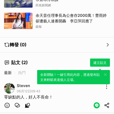
民視新聞網
余天昔任理事長為公會存2000萬！曹雨婷
卻遭藝人連番開轟 李亞萍回應了
鏡報
轉發 (0)
貼文 (2)
建立貼文
最新
熱門
全新體驗！一鍵引用此內容，透過發布貼
文來輕鬆表達個人立場。
Steven
06月12日09:43
零缺點的人，好人不長命！