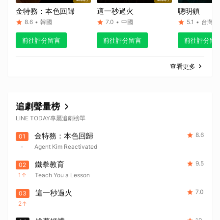
金特務：本色回歸
這一秒過火
聰明鎮
8.6
•
韓國
7.0
•
中國
5.1
•
台灣
前往評分留言
前往評分留言
前往評分留
查看更多
追劇聲量榜
LINE TODAY專屬追劇榜單
金特務：本色回歸
8.6
01
-
Agent Kim Reactivated
鐵拳教育
9.5
02
1
Teach You a Lesson
這一秒過火
7.0
03
2