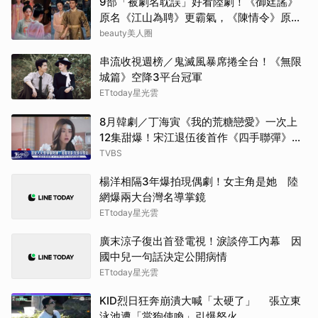
9部「被劇名耽誤」好看陸劇！《御廷謠》
原名《江山為聘》更霸氣，《陳情令》原名
金高
好聽
beauty美人圈
田曦
串流收視週榜／鬼滅風暴席捲全台！《無限
城篇》空降3平台冠軍
張凌
ETtoday星光雲
8月韓劇／丁海寅《我的荒糖戀愛》一次上
高允
12集甜爆！宋江退伍後首作《四手聯彈》倒
數
TVBS
申惠
楊洋相隔3年爆拍現偶劇！女主角是她 陸
楊洋
網爆兩大台灣名導掌鏡
ETtoday星光雲
IU
廣末涼子復出首登電視！淚談停工內幕 因
迪麗
國中兒一句話決定公開病情
ETtoday星光雲
蘇志
KID烈日狂奔崩潰大喊「太硬了」 張立東
泳池遭「當狗使喚」引爆怒火