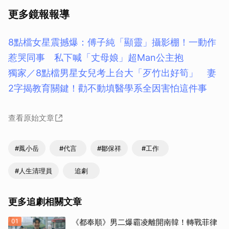
更多鏡報報導
8點檔女星震撼爆：傅子純「顯靈」攝影棚！一動作
惹哭同事 私下喊「丈母娘」超Man公主抱
獨家／8點檔男星女兒考上台大「歹竹出好筍」 妻
2字揭教育關鍵！勸不動填醫學系全因害怕這件事
查看原始文章
#鳳小岳
#代言
#鄒保祥
#工作
#人生清理員
追劇
更多追劇相關文章
01
《都奉順》男二爆霸凌離開南韓！轉戰菲律