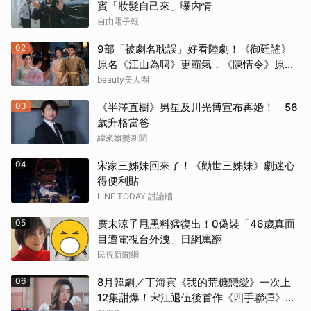
賓「妝髮自己來」曝內情
自由電子報
02
9部「被劇名耽誤」好看陸劇！《御廷謠》
原名《江山為聘》更霸氣，《陳情令》原名
好聽
beauty美人圈
03
《半澤直樹》男星及川光博宣布再婚！ 56
歲升格當爸
緯來娛樂新聞
04
宋家三姊妹回來了！《勸世三姊妹》劇迷心
得便利貼
LINE TODAY 討論牆
05
廣末涼子甩黑料猛復出！0偽裝「46歲真面
目遭電視台外洩」日網罵翻
民視新聞網
06
8月韓劇／丁海寅《我的荒糖戀愛》一次上
12集甜爆！宋江退伍後首作《四手聯彈》倒