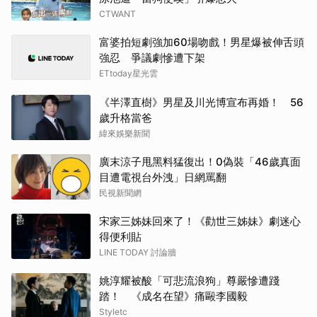
朴海
CTWANT
Rai
富婆拍短劇強加60場吻戲！男星爆被伸舌頭
強忍 爭議劇慘遭下架
許楠
ETtoday星光雲
其他
《半澤直樹》男星及川光博宣布再婚！ 56
歲升格當爸
朴恩
緯來娛樂新聞
廣末涼子甩黑料猛復出！0偽裝「46歲真面
傑瑞
目遭電視台外洩」日網罵翻
民視新聞網
戶田
宋家三姊妹回來了！《勸世三姊妹》劇迷心
山姆
得便利貼
LINE TODAY 討論牆
徐仁
姚淳耀被酸「可悲流浪狗」尊嚴慘遭踐
生田
踏！ 《成名在望》痛毆李國毅
Styletc