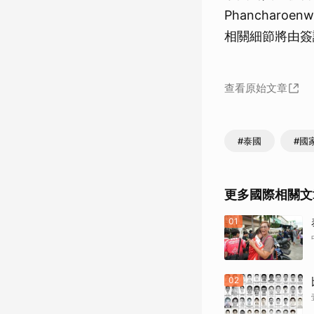
Phanchar
相關細節將由簽
查看原始文章
#泰國
#國
更多國際相關文
01
02