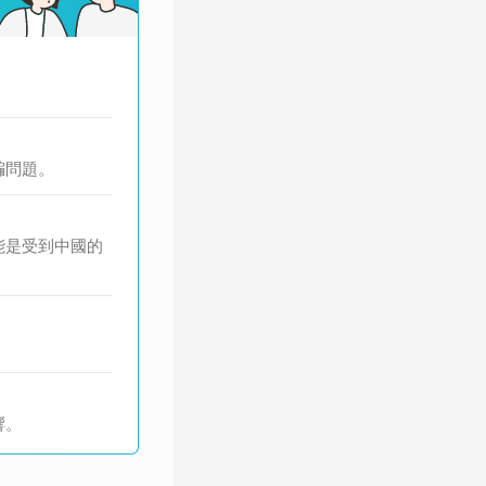
騙問題。
能是受到中國的
。
響。