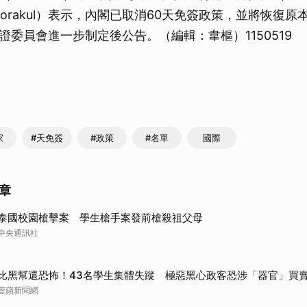
oenworakul）表示，內閣已取消60天免簽政策，並將恢復
證委員會進一步制定後公告。（編輯：韋樞）1150519
家
#天免簽
#政策
#名單
國際
章
泰國校園槍擊案 學生槍手案發前槍殺祖父母
中央通訊社
比黑幫還恐怖！43名學生集體失蹤 極惡黑心政客恐涉「器官」買
壹蘋新聞網