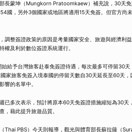
長蒙坤（Mungkorn Pratoomkaew）補充說，30
至54國，另外3個國家或地區將適用15天免簽。但官方尚
，調整簽證政策的原因是考量國家安全、旅遊與經濟利益
特權及利於數位簽證系統運行。
底開始給予台灣旅客赴泰免簽證待遇，每次最多可停留30天；
個國家旅客免簽入境泰國的停留天數自30天延長至60天
影響的名單中。
週已多次表示，預計將原本60天免簽證措施縮短為30天
查，藉此提升旅遊品質。
Thai PBS）今天則報導，觀光與體育部長蘇拉薩（Sura