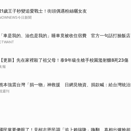
21歲王子秒變追愛戰士！街頭偶遇粉絲曬女友
NOWNEWS今日新聞
「車是我的、油也是我的」睡車竟被收住宿費 官方一句話打臉飯店
CTWANT
【更新】先在家裡殺了祖父母！泰9年級生槍手校園濫射釀8死23傷
太報
熊本強震台灣「捐一物」神救援 日網見物資、捐款喊：給台灣統治
鏡週刊
國民黨要傻眼了！見柯志恩民調「追上賴瑞隆」嗨翻 真相出爐臉超