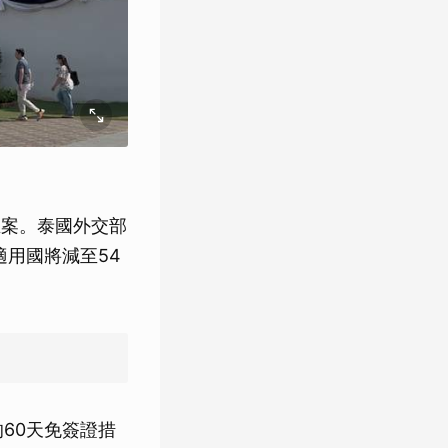
正案。泰國外交部
適用國將減至54
60天免簽證措