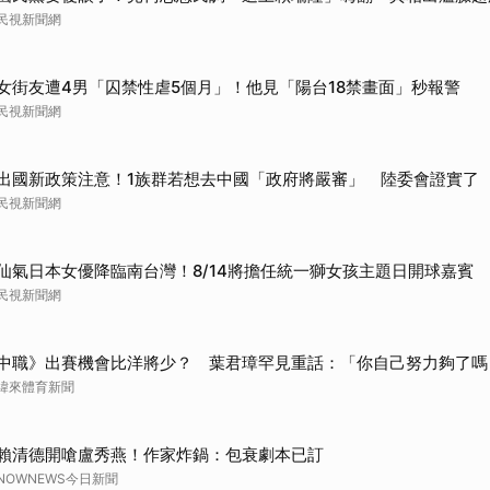
民視新聞網
取消
女街友遭4男「囚禁性虐5個月」！他見「陽台18禁畫面」秒報警
民視新聞網
出國新政策注意！1族群若想去中國「政府將嚴審」 陸委會證實了
民視新聞網
仙氣日本女優降臨南台灣！8/14將擔任統一獅女孩主題日開球嘉賓
民視新聞網
中職》出賽機會比洋將少？ 葉君璋罕見重話：「你自己努力夠了嗎
緯來體育新聞
賴清德開嗆盧秀燕！作家炸鍋：包衰劇本已訂
NOWNEWS今日新聞