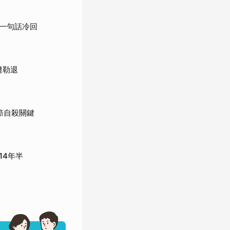
一句話冷回
遭勒退
癌自殺關鍵
14年半