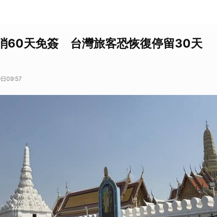
消60天免簽 台灣旅客恐恢復停留30天
日09:57