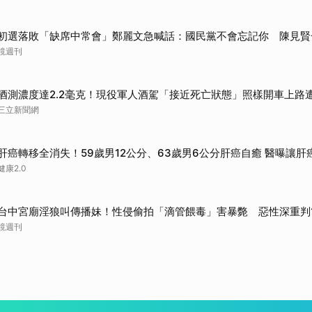
初選落敗「缺席中常會」鄭麗文急喊話：國民黨不會忘記你 陳見賢
鏡週刊
酒測濃度達2.2毫克！現役軍人酒駕「接近死亡狀態」照樣開車上路
三立新聞網
肝癌轉移全消失！59歲男12公分、63歲男6公分肝癌自癒 醫曝讓肝
健康2.0
台中宮廟淫狼叫傳播妹！性侵偷拍「滴管餵毒」害暴斃 惡性深重判
鏡週刊