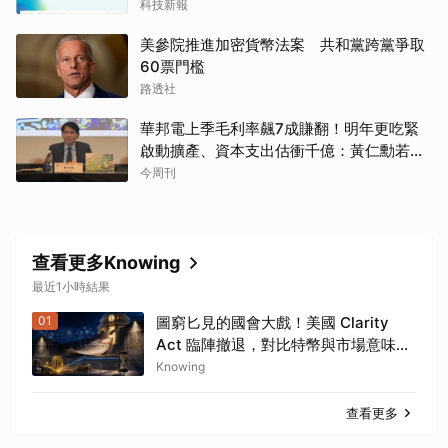
科技新報
美參院推進加密貨幣法案 共和黨跨黨爭取
60票門檻
路透社
華邦電上季毛利率飆7成賺翻！明年更吃緊
啟動擴產、資本支出估衝千億：黃仁勳若想
到，早入主記憶體廠
今周刊
查看更多Knowing
最近1小時結果
01
圖窮匕見的國會大戲！美國 Clarity
Act 臨陣撤退，對比特幣與市場意味著
什麼？
Knowing
查看更多