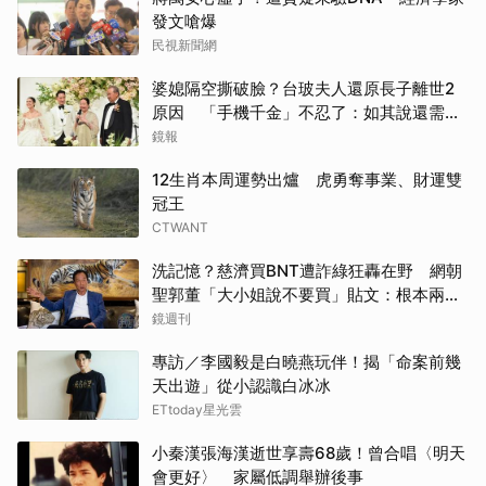
發文嗆爆
民視新聞網
婆媳隔空撕破臉？台玻夫人還原長子離世2
原因 「手機千金」不忍了：如其說還需要
離開嗎？
鏡報
12生肖本周運勢出爐 虎勇奪事業、財運雙
冠王
CTWANT
洗記憶？慈濟買BNT遭詐綠狂轟在野 網朝
聖郭董「大小姐說不要買」貼文：根本兩碼
事
鏡週刊
專訪／李國毅是白曉燕玩伴！揭「命案前幾
天出遊」從小認識白冰冰
ETtoday星光雲
小秦漢張海漢逝世享壽68歲！曾合唱〈明天
會更好〉 家屬低調舉辦後事