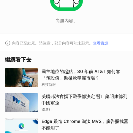
尚無內容。
內容已至結尾。請注意，部分內容可能未顯示。
查看資訊
繼續看下去
霸主地位的起點，30 年前 AT&T 如何靠
「預設值」助微軟稱霸市場？
科技新報
美聯邦法官擋下戰爭部決定 暫止藥明康德列
中國軍企
路透社
Edge 跟進 Chrome 淘汰 MV2，廣告攔截器
不能用了