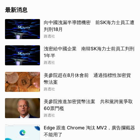
最新消息
向中國洩漏半導體機密 前SK海力士員工遭
判刑18月
路透社
洩密給中國企業 南韓SK海力士前員工判刑
1年半
路透社
美參院趕在8月休會前 通過指標性加密貨
幣法案
路透社
美參院推進加密貨幣法案 共和黨跨黨爭取
60票門檻
路透社
Edge 跟進 Chrome 淘汰 MV2，廣告攔截器
不能用了