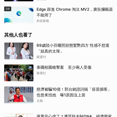
06
Edge 跟進 Chrome 淘汰 MV2，廣告攔截器
不能用了
科技新報
其他人也看了
69歲陸小芬曬照狀態驚艷四方 性感不想遮
「姐真的太辣」
鏡週刊
泰國校園槍擊案 至少兩人受傷
路透社
慈濟被騙10億！郭台銘證詞揭「疫苗掮客」
也曾來找他 曝1原因沒上當
太報
蔣萬安心虛了？遭質疑未驗DNA 經濟學家