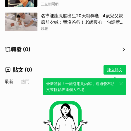
三立新聞網
名導迎龍鳳胎出生20天就猝逝...4歲兒父親
節前夕喊：我沒爸爸！老師暖心一句話惹哭
遺孀
鏡報
轉發 (0)
貼文 (0)
建立貼文
最新
熱門
全新體驗！一鍵引用此內容，透過發布貼
文來輕鬆表達個人立場。