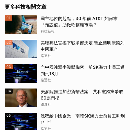
更多科技相關文章
01
霸主地位的起點，30 年前 AT&T 如何靠
「預設值」助微軟稱霸市場？
科技新報
02
美聯邦法官擋下戰爭部決定 暫止藥明康德列
中國軍企
路透社
取消
03
向中國洩漏半導體機密 前SK海力士員工遭
判刑18月
路透社
04
美參院推進加密貨幣法案 共和黨跨黨爭取
60票門檻
路透社
05
洩密給中國企業 南韓SK海力士前員工判刑
1年半
路透社