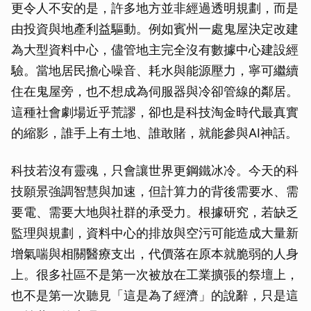
更令人不安的是，許多地方並非經過透明規劃，而是
由投資與地產利益驅動。例如賓州一處鬼屋決定改建
為大型資料中心，儘管地主完全沒有數據中心建設經
驗。當地居民擔心噪音、耗水與能源壓力，寧可繼續
住在鬼屋旁，也不想成為伺服器與冷卻管線的鄰居。
這種社會劇場近乎荒謬，卻也是科技淘金時代最真實
的縮影，誰手上有土地、誰敢賭，就能參與AI神話。
科技若沒有靈魂，只會讓世界更鋼鐵冰冷。今天的科
技願景強調智慧與加速，但計算力的背後需要水、需
要電、需要大地與社群的承受力。根據研究，若缺乏
監理與規劃，資料中心的排放與空污可能造成大量新
增氣喘與相關醫療支出，代價落在原本就脆弱的人身
上。很多社區不是第一次被放在工業擴張的祭壇上，
也不是第一次聽見「這是為了經濟」的說辭，只是這