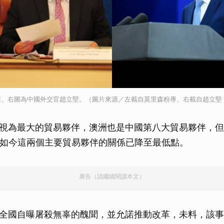
、右圖為中國外交官趙立堅。（圖片來源／左截自莫里森粉專、右截自趙立堅 Twi
視為最大的貿易夥伴，澳洲也是中國第八大貿易夥伴，但
，如今這兩個主要貿易夥伴的關係已降至最低點。
廣告（請繼續閱讀本文）
全國自曝屠殺無辜的醜聞，並允諾推動改革，未料，該事