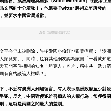
謠言。澳洲總理莫里森（Scott Morrison）在記者
取消
文感到十分羞恥！」他還要 Twitter 將趙立堅所發的
，並要求中國當局道歉。
廣告（請繼續閱讀本文）
文至今仍未被刪除，許多愛國小粉紅也跟著痛罵：「澳洲
人類良知」。同時，也有其他網友認為該圖「一看就知道是
天安門事件相關的知名「坦克人」照片，稱中共「武力清
國有資格談論人權嗎？」
下，不乏有澳洲人到場留言。有人表示澳洲政府至少對殺
爭犯，反之，中國對侵犯維吾爾族的人權行為，常獲得國
刑，這就是兩國之間最大的差別。