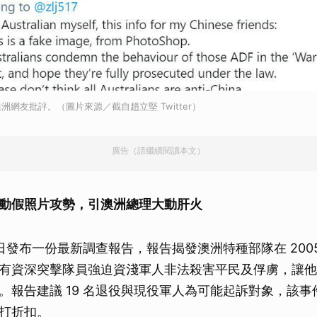
網友批評。（圖片來源／截自趙立堅 Twitter）
廣告（請繼續閱讀本文）
動假照片攻勢，引澳洲總理大動肝火
 日發布一份最新調查報告，報告揭發澳洲特種部隊在 2005 至
有資深突擊隊員強迫資淺軍人非法殺害平民及俘虜，讓他
。報告建議 19 名退役與現役軍人為可能起訴對象，該
打折扣。