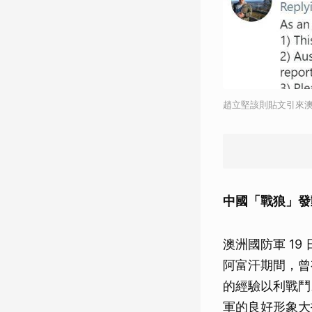
趙立堅該則貼文引來澳洲
中國「戰狼」發
澳洲國防軍 19
阿富汗期間，曾
的經驗以利戰鬥
軍的良好形象大