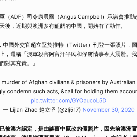
（ADF）司令康貝爾（Angus Campbell）承諾會推
天後，近期與澳洲多有齟齬的中國，開始有了動作。
 時，中國外交官趙立堅於推特（Twitter）刊登一張照片
上，還稱「澳軍殺害阿富汗平民和俘虜情事令人震驚。我
們對其究責。」
murder of Afghan civilians & prisoners by Australian 
gly condemn such acts, &call for holding them accoun
pic.twitter.com/GYOaucoL5D
— Lijian Zhao 赵立坚 (@zlj517)
November 30, 2020
已被澳方認定，是由謠言中竄改的假照片，因先前澳洲官