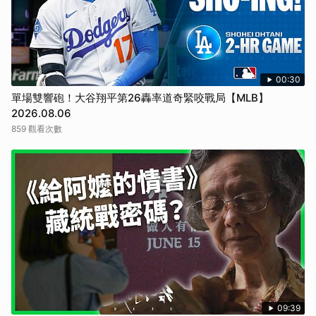
00:30
單場雙響砲！大谷翔平第26轟率道奇緊咬戰局【MLB】
2026.08.06
859 觀看次數
09:39