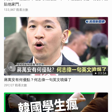
貼他家門」
133,967 觀看次數
03:54
蔣萬安有何優點？何志偉一句英文噴爆了
291,127 觀看次數