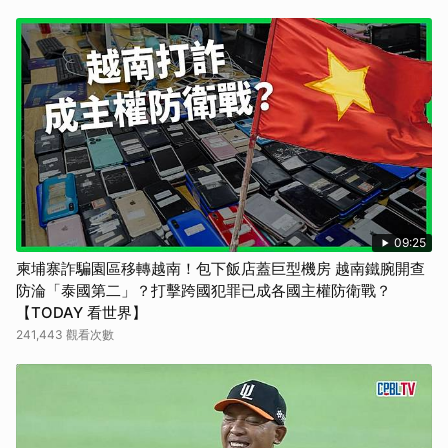
09:25
柬埔寨詐騙園區移轉越南！包下飯店蓋巨型機房 越南鐵腕開查
防淪「泰國第二」？打擊跨國犯罪已成各國主權防衛戰？
【TODAY 看世界】
241,443 觀看次數