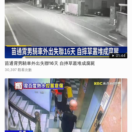
01:44
苗通霄男騎車外出失聯16天 自摔草叢堆成腐屍
30,397 觀看次數