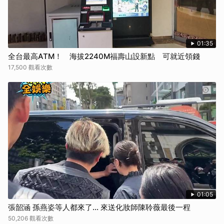
01:35
全台最高ATM！ 海拔2240M福壽山設新點 可就近領錢
17,500 觀看次數
01:05
張韶涵 孫燕姿等人都來了... 來送化妝師陳聆薇最後一程
50,206 觀看次數