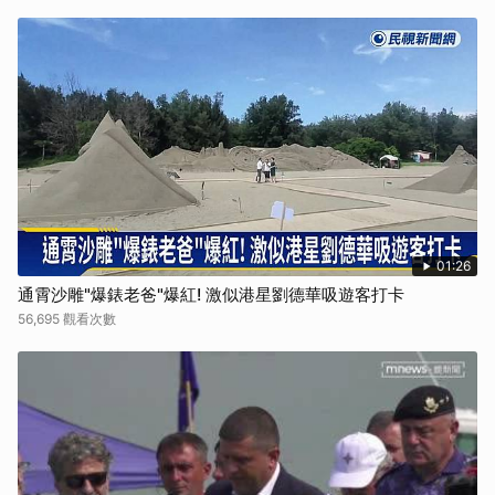
01:26
通霄沙雕"爆錶老爸"爆紅! 激似港星劉德華吸遊客打卡
56,695 觀看次數