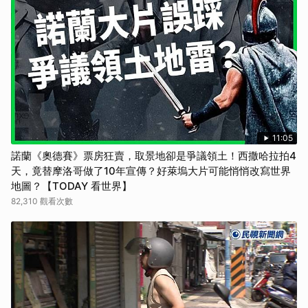
11:05
諾蘭《奧德賽》票房狂賣，取景地卻是爭議領土！西撒哈拉拍4
天，竟替摩洛哥做了10年宣傳？好萊塢大片可能悄悄改寫世界
地圖？【TODAY 看世界】
82,310 觀看次數