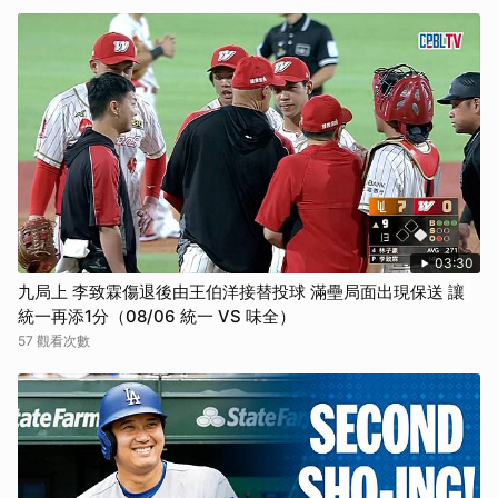
03:30
九局上 李致霖傷退後由王伯洋接替投球 滿壘局面出現保送 讓
統一再添1分（08/06 統一 VS 味全）
57 觀看次數