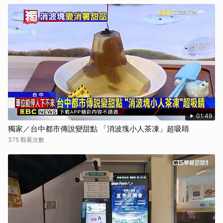
01:49
獨家／台中都市傳說變甜點 「消波塊小人茶凍」超吸睛
375 觀看次數