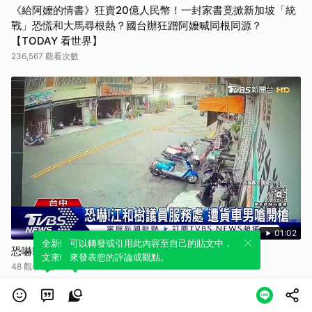
《給阿嬤的情書》狂賣20億人民幣！一封家書竟掀新加坡「統
戰」恐慌和大馬尋根熱？國台辦狂蹭阿嬤喊同根同源？
【TODAY 看世界】
236,567 觀看次數
01:02
全新體驗！一鍵引用此內容，透過發布貼
可以轉發或引用此內容至自己的貼文中，
恐嚇!江和樹議員服務處 遭貨車男嗆開槍
文來輕鬆表達個人立場。
來發表您的評論或觀點。
48 觀看次數