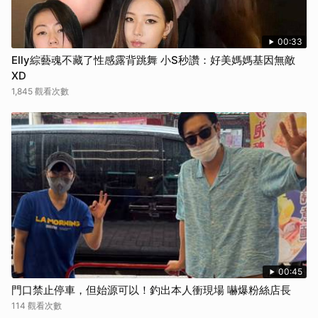
00:33
Elly綜藝魂不藏了性感露背跳舞 小S秒讚：好美媽媽基因無敵
XD
1,845 觀看次數
00:45
門口禁止停車，但始源可以！釣出本人衝現場 嚇爆粉絲店長
114 觀看次數