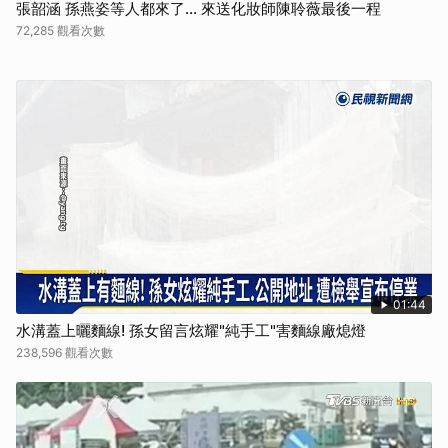
張韶涵 孫燕姿等人都來了... 來送化妝師陳聆薇最後一程
72,285 觀看次數
01:44
水溝蓋上曬麵線! 孫女留言炫耀"純手工"害麵線廠熄燈
238,596 觀看次數