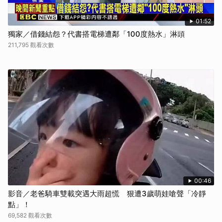
01:52
獨家／借錢結怨？代書搭電梯遭鄰「100度熱水」淋頭
211,795 觀看次數
00:46
影音／老爸騎車雙載突遇大雨超慌 狠遭3歲萌娃嗆聲「冷靜
點」！
69,582 觀看次數