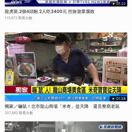
01:22
龍虎斑.2個4頭鮑 2人吃3400元 控旅遊業腐敗
115,672 觀看次數
01:38
獨家／嚇鼠！北市龍山商場「米奇」從天降 還見整窩老鼠
207,892 觀看次數