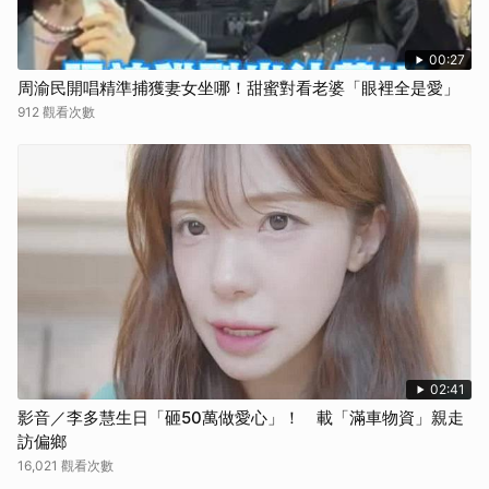
00:27
周渝民開唱精準捕獲妻女坐哪！甜蜜對看老婆「眼裡全是愛」
912 觀看次數
02:41
影音／李多慧生日「砸50萬做愛心」！ 載「滿車物資」親走
訪偏鄉
16,021 觀看次數