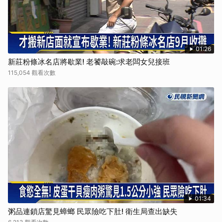
01:26
新莊粉條冰名店將歇業! 老饕敲碗:求老闆女兒接班
115,054 觀看次數
01:34
粥品連鎖店驚見蟑螂 民眾險吃下肚! 衛生局查出缺失