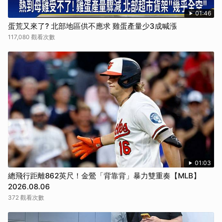
01:46
蛋荒又來了? 北部地區供不應求 雞蛋產量少3成喊漲
117,080 觀看次數
01:03
總飛行距離862英尺！金鶯「背靠背」暴力雙重奏【MLB】
2026.08.06
372 觀看次數