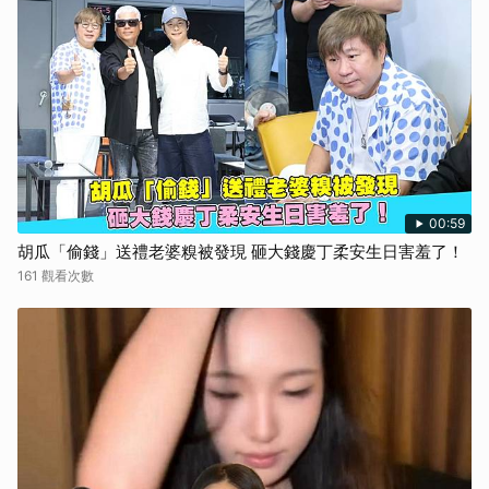
00:59
胡瓜「偷錢」送禮老婆糗被發現 砸大錢慶丁柔安生日害羞了！
161 觀看次數