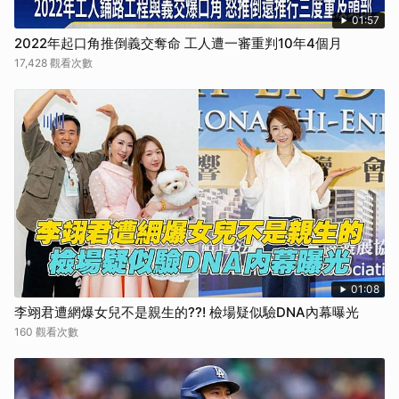
01:57
2022年起口角推倒義交奪命 工人遭一審重判10年4個月
17,428 觀看次數
01:08
李翊君遭網爆女兒不是親生的??! 檢場疑似驗DNA內幕曝光
160 觀看次數