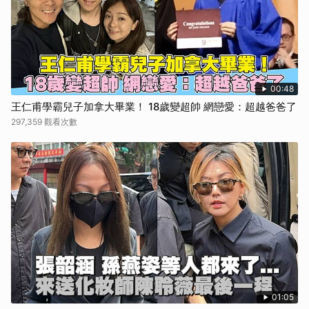
00:48
王仁甫學霸兒子加拿大畢業！ 18歲變超帥 網戀愛：超越爸爸了
297,359 觀看次數
01:05