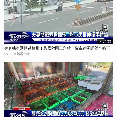
01:33
夫妻機車迴轉遭撞飛！民眾秒圍三角錐 撐傘遮陽暖舉全錄下
160,683 觀看次數