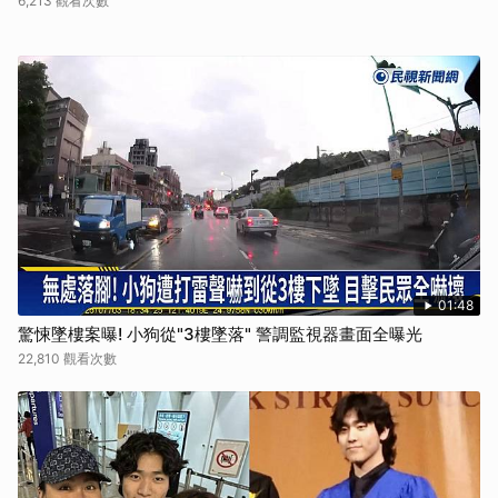
6,213 觀看次數
01:48
驚悚墜樓案曝! 小狗從"3樓墜落" 警調監視器畫面全曝光
22,810 觀看次數