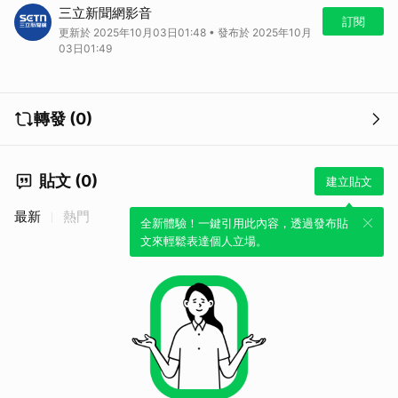
今（3）日凌晨，新北板橋五權公園發生一起「持刀攻擊案件」，一名37
三立新聞網影音
歲的男子與老闆在工作上有金錢糾紛，男子不滿遭解雇相約談判，沒想到
訂閱
更新於 2025年10月03日01:48 • 發布於 2025年10月
過程中他竟然點燃「信號彈」，還持刀劃傷老闆，嚇壞附近住戶。
03日01:49
轉發 (0)
貼文 (0)
建立貼文
最新
熱門
全新體驗！一鍵引用此內容，透過發布貼
文來輕鬆表達個人立場。