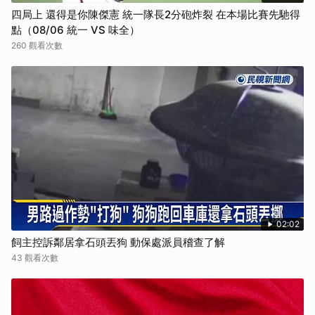
四局上 還得是你陳傑憲 統一隊長2分砲炸裂 在本場比賽先馳得
點（08/06 統一 VS 味全）
260 觀看次數
02:02
飼主控訴鄰居拿石頭丟狗 動保處派員稽查了解
43 觀看次數