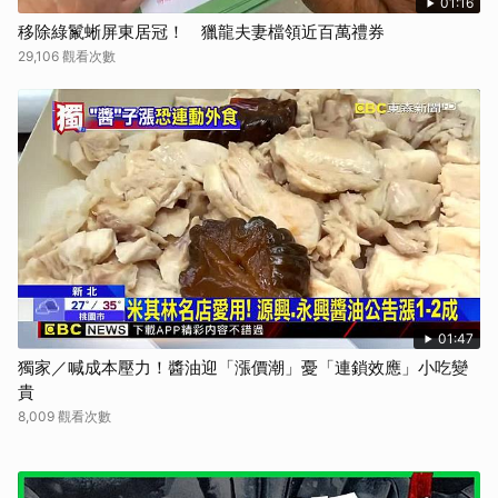
01:16
移除綠鬣蜥屏東居冠！ 獵龍夫妻檔領近百萬禮券
29,106 觀看次數
01:47
獨家／喊成本壓力！醬油迎「漲價潮」憂「連鎖效應」小吃變
貴
8,009 觀看次數