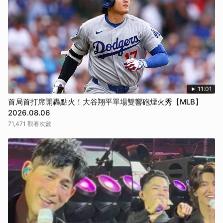
11:01
首局首打席開轟點火！大谷翔平單場雙響砲煙火秀【MLB】
2026.08.06
71,471 觀看次數