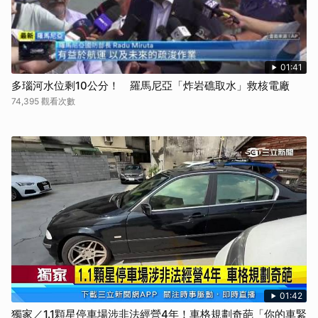
01:41
多瑙河水位剩10公分！ 羅馬尼亞「炸岩礁取水」救核電廠
74,395 觀看次數
01:42
獨家／1.1顆星停車場涉非法經營4年！車格規劃奇葩「你的車緊