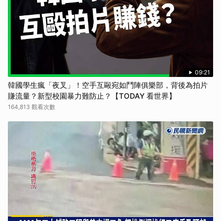
取消
09:21
韓國學生瘋「夜叉」！空手互毆宛如鬥陣俱樂部，背後為拍片
賺流量？新型校園暴力難防止？【TODAY 看世界】
164,813 觀看次數