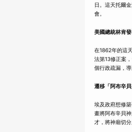
日。這天托爾金
會。
美國總統林肯發
在1862年的
法第13修正案
個行政疏漏，導致
遷移「阿布辛貝
埃及政府想修築
畫將阿布辛貝神
才，將神廟切分