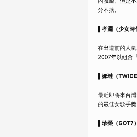
的臉龐。但是不
分不捨。
▌孝淵（少女時
在出道前的人氣
2007年以組合
▌娜璉（TWIC
最近即將來台灣
的最佳女歌手獎
▌
珍榮（GOT7