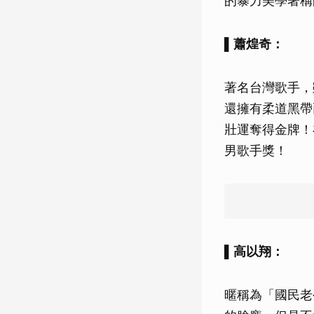
的暴力美學著稱
▌蕭煌奇：
著名台灣歌手，
還擁有柔道黑帶
壯運奪得金牌！
男歌手獎！
▌高以翔：
暱稱為「國民老