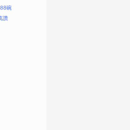
88碗
萬讚