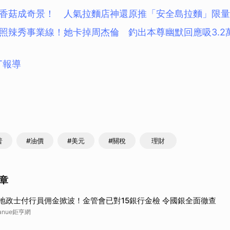
香菇成奇景！ 人氣拉麵店神還原推「安全島拉麵」限量
照辣秀事業線！她卡掉周杰倫 釣出本尊幽默回應吸3.2
T報導
普
#油價
#美元
#關稅
理財
章
地政士付行員佣金掀波！金管會已對15銀行金檢 令國銀全面徹查
anue鉅亨網