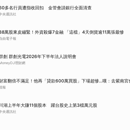
60多名行員遭指收回扣 金管會請銀行全面清查
中央通訊社
38萬股東皮繃緊！外資殺爆7金融 「這檔」4天倒貨逾11萬張最慘
自由電子報
群創 群創光電2026年下半年法人說明會
MoneyDJ理財網
財富翻倍不滿足！他再「貸款600萬買股」下場超慘...嘆：去紫南宮
鏡報
川湖上半年大賺11個股本 躍台股史上第3檔萬元股
中央通訊社