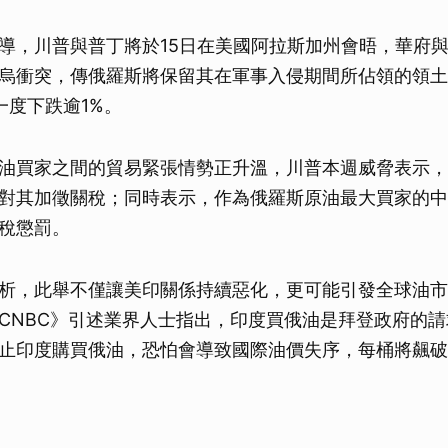
導，川普與普丁將於15日在美國阿拉斯加州會晤，華府
烏衝突，傳俄羅斯將保留其在軍事入侵期間所佔領的領土
一度下跌逾1%。
油買家之間的貿易緊張情勢正升溫，川普本週威脅表示，
對其加徵關稅；同時表示，作為俄羅斯原油最大買家的中
稅懲罰。
析，此舉不僅讓美印關係持續惡化，更可能引發全球油市
CNBC》引述業界人士指出，印度買俄油是拜登政府的
止印度購買俄油，恐怕會導致國際油價失序，每桶將飆破2