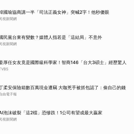
韓國瑜協商講一半「司法正義女神」突喊2字！他秒傻眼
民視新聞網
國民黨台東有變數？媒體人指若是「這結局」不意外
民視新聞網
姜厚任女友竟是國際級科學家！智商146「台大3碩士」經歷驚人
TVBS
丁柔安保險箱數百萬現金遭竊 大咖兇手被抓包認了：偷自己的錢
自由電子報
AI泡沫破裂「這2檔」恐慘跌！1公司有望成最大贏家
民視新聞網