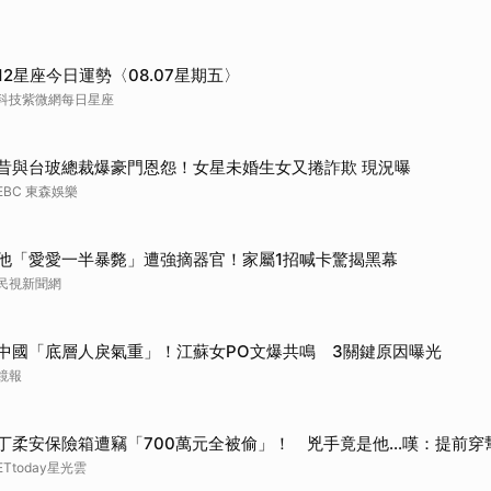
取消
12星座今日運勢〈08.07星期五〉
科技紫微網每日星座
昔與台玻總裁爆豪門恩怨！女星未婚生女又捲詐欺 現況曝
EBC 東森娛樂
他「愛愛一半暴斃」遭強摘器官！家屬1招喊卡驚揭黑幕
民視新聞網
中國「底層人戾氣重」！江蘇女PO文爆共鳴 3關鍵原因曝光
鏡報
丁柔安保險箱遭竊「700萬元全被偷」！ 兇手竟是他...嘆：提前穿
ETtoday星光雲