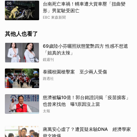
06
台南死亡車禍！轎車遭大貨車壓「扭曲變
形」男駕駛受困亡
EBC 東森新聞
其他人也看了
69歲陸小芬曬照狀態驚艷四方 性感不想遮
「姐真的太辣」
鏡週刊
泰國校園槍擊案 至少兩人受傷
路透社
慈濟被騙10億！郭台銘證詞揭「疫苗掮客」
也曾來找他 曝1原因沒上當
太報
蔣萬安心虛了？遭質疑未驗DNA 經濟學家
發文嗆爆