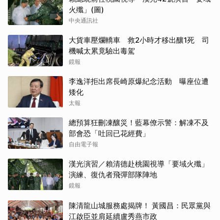
火殲」(圖)
中央通訊社
大貨車壓爛轎車 救2小時才移出釀1死 司
機喊太累竟驗出毒駕
鏡報
李逸洋拒出席長崎原爆紀念活動 曝座位遭
矮化
太報
總預算狂刪凍釀災！藍幕僚示警：解凍不及
部會恐「吐回已花經費」
自由電子報
漢光演習／賴清德赴桃園視導「要域火殲」
演練、復仇者飛彈部隊陣地
鏡報
陳清龍山城服務處揭牌！ 黃國昌：民眾黨與
江啟臣並肩延續盧秀燕市政