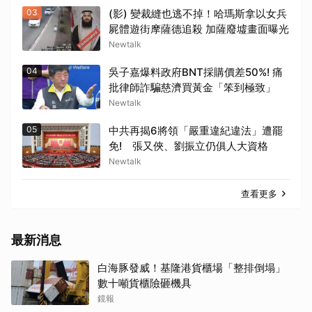
03
(影) 變裁縫也逃不掉！哈瑪斯拿以女兵
屍體遊街摩薩德追殺 加薩廢墟畫面曝光
Newtalk
04
吳子嘉爆料政府BNT採購價差50%! 痛
批律師詐騙慈濟買黃金「笨到極致」
Newtalk
05
中共再揭6將領「嚴重違紀違法」遭罷
免! 張又俠、劉振立仍俱人大資格
Newtalk
查看更多
最新消息
白海豚發威！基隆港貨櫃場「整排倒塌」
數十噸貨櫃險砸機具
鏡報