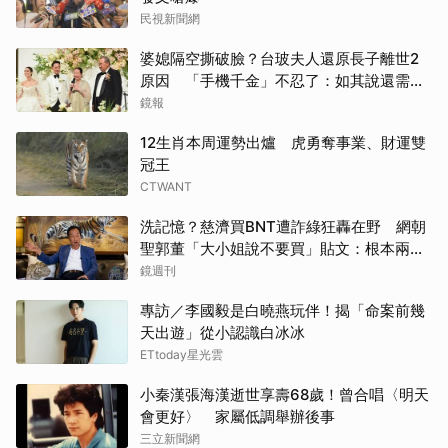
民視新聞網
婆媳隔空撕破臉？台玻夫人還原長子離世2
原因 「手機千金」不忍了：如其說還需要
離開嗎？
鏡報
12生肖本周運勢出爐 虎勇奪事業、財運雙
冠王
CTWANT
洗記憶？慈濟買BNT遭詐綠狂轟在野 網朝
聖郭董「大小姐說不要買」貼文：根本兩碼
事
鏡週刊
專訪／李國毅是白曉燕玩伴！揭「命案前幾
天出遊」從小認識白冰冰
ETtoday星光雲
小秦漢張海漢逝世享壽68歲！曾合唱〈明天
會更好〉 家屬低調舉辦後事
三立新聞網