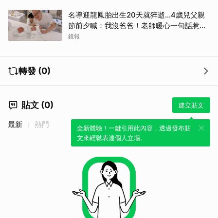
名導迎龍鳳胎出生20天就猝逝...4歲兒父親
節前夕喊：我沒爸爸！老師暖心一句話惹哭
遺孀
鏡報
轉發 (0)
貼文 (0)
建立貼文
最新
熱門
全新體驗！一鍵引用此內容，透過發布貼
文來輕鬆表達個人立場。