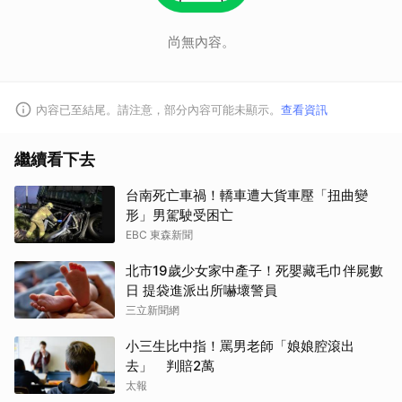
尚無內容。
內容已至結尾。請注意，部分內容可能未顯示。
查看資訊
繼續看下去
台南死亡車禍！轎車遭大貨車壓「扭曲變
形」男駕駛受困亡
EBC 東森新聞
北市19歲少女家中產子！死嬰藏毛巾伴屍數
日 提袋進派出所嚇壞警員
三立新聞網
小三生比中指！罵男老師「娘娘腔滾出
去」 判賠2萬
太報