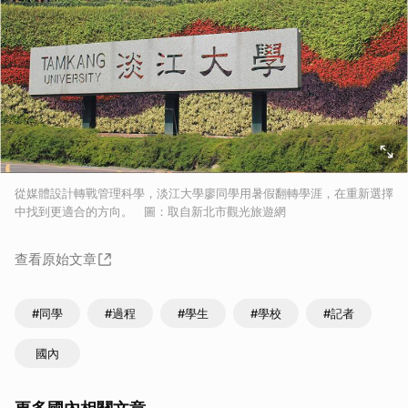
從媒體設計轉戰管理科學，淡江大學廖同學用暑假翻轉學涯，在重新選擇
中找到更適合的方向。 圖：取自新北市觀光旅遊網
查看原始文章
#同學
#過程
#學生
#學校
#記者
國內