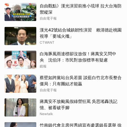
自由觀點》漢光演習前推小琉球 拉大台海防
禦縱深
自由電子報
漢光42號結合城鎮韌性演習 賴清德赴桃園
視導「要域火殲」
CTWANT
白海豚風雨達標卻沒放假！蔣萬安又問中
央 沈伯洋：市民對放假標準有疑慮
鏡報
蔡壁如跨黨站台吳若茵 談藍白竹北市長整合
僵局：只有團結才能贏
自由電子報
蔣萬安不放颱風假綠營狂罵 吳思瑤轟洗記
憶、被看破手腳
Newtalk
竹南鎮代會主席何秀綿宣布參選鎮長選舉 徐