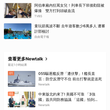
阿伯車廂內狂罵女兒！列車長下班後勸阻被
爆揍 雙方打到頭破血流
TVBS
童玩節風波不斷 去年遊客數少6萬多人 遭審
計部檢討
自由電子報
查看更多Newtalk
最近1小時結果
01
055驅逐艦反潛「遭伏擊」! 艦長直
言：防空反潛守不住 前出打擊就是送死
Newtalk
02
中東版北約來了! 美國不可靠 「3強
國」簽共同防務協議 「這國」怕到
了.....
Newtalk