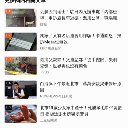
更多國內相關文章
01
丟臉丟到瑞士！駐日內瓦辦事處「內部檢
舉」申訴處長李冠德：濫用公帑、職場霸
凌、超速仔拒繳罰單 外交部要查了
鏡報
02
獨家／又有名店遭冒用詐騙！卡通園怒：投
訴Meta也無效
EBC 東森新聞
03
最痛父親節！父遭惡鄰「徒手挖眼」失明
兒慟：世界再也沒有顏色
取消
TVBS
04
白海豚下午最近北市 蔣萬安親揭未停班原
因
NOWNEWS今日新聞
05
北市19歲少女家中產子！死嬰藏毛巾伴屍數
日 提袋進派出所嚇壞警員
三立新聞網