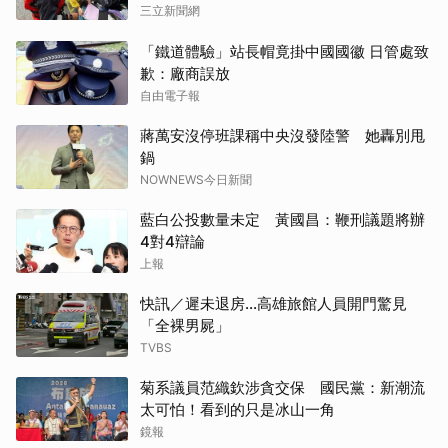
三立新聞網
「鐵道體驗」站長帽竟掛中國國徽 日管處致
歉：廠商誤放
自由電子報
蔣萬安沒停班課稱中央沒發陸警 她轟別甩
鍋
NOWNEWS今日新聞
藍白公投數量未定 黃國昌：鞭刑議題將辦
4對4辯論
上報
快訊／遲未退房...高雄旅館人員開門驚見
「全裸男屍」
TVBS
菊系議員范織欽涉貪交保 國民黨：新潮流
太可怕！看到的只是冰山一角
鏡報