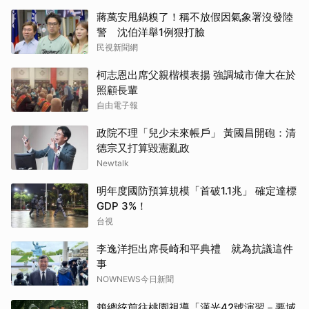
蔣萬安甩鍋糗了！稱不放假因氣象署沒發陸
警 沈伯洋舉1例狠打臉
民視新聞網
柯志恩出席父親楷模表揚 強調城市偉大在於
照顧長輩
自由電子報
政院不理「兒少未來帳戶」 黃國昌開砲：清
德宗又打算毀憲亂政
Newtalk
明年度國防預算規模「首破1.1兆」 確定達標
GDP 3%！
台視
李逸洋拒出席長崎和平典禮 就為抗議這件
事
NOWNEWS今日新聞
賴總統前往桃園視導「漢光42號演習－要域