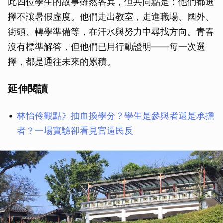
此四位學生的故事雖然各異，但共同點是：他們都選
擇不讓暑假虛度。他們走出教室，走進職場、國外、
街頭、轉學準備等，在汗水與努力中尋找方向。青春
沒有標準解答，但他們已用行動證明——每一次選
擇，都是通往未來的累積。
延伸閱讀
林怡伶觀點》抽血換學分？學生是參與者還是承擔
者？一場實驗卻看見官逼民反