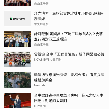
自由電子報
漢光演習 憲指部實施北捷地下路線運補任
務演練
中央通訊社
針對鞭刑 黃國昌：下周二民眾黨8名立委將
進行四對四正反辯論
自由電子報
父親節 台中「工程冒險島」親子同樂做公益
NOWNEWS今日新聞
賴清德視導漢光演習「要域火殲」 看實兵演
練發加菜金
Newtalk
台中教師遭學生攻擊恐失明 葉元之批人本
回應：對老師太苛刻
CTWANT