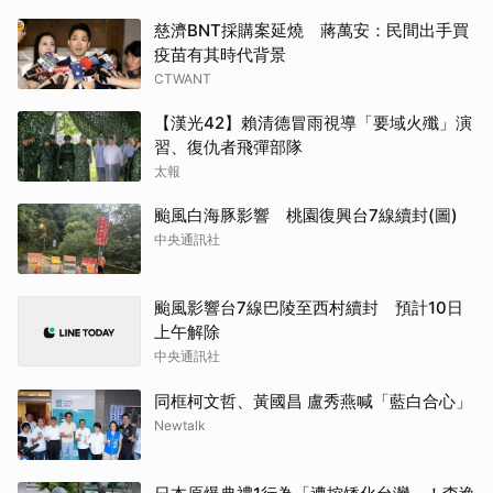
慈濟BNT採購案延燒 蔣萬安：民間出手買
疫苗有其時代背景
CTWANT
【漢光42】賴清德冒雨視導「要域火殲」演
習、復仇者飛彈部隊
太報
颱風白海豚影響 桃園復興台7線續封(圖)
中央通訊社
颱風影響台7線巴陵至西村續封 預計10日
上午解除
中央通訊社
同框柯文哲、黃國昌 盧秀燕喊「藍白合心」
Newtalk