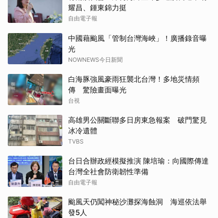
耀昌、鍾東錦力挺
自由電子報
中國藉颱風「管制台灣海峽」！廣播錄音曝
光
NOWNEWS今日新聞
白海豚強風豪雨狂襲北台灣！多地災情頻
傳 驚險畫面曝光
台視
高雄男公關斷聯多日房東急報案 破門驚見
冰冷遺體
TVBS
台日合辦政經模擬推演 陳培瑜：向國際傳達
台灣全社會防衛韌性準備
自由電子報
颱風天仍闖神秘沙灘探海蝕洞 海巡依法舉
發5人