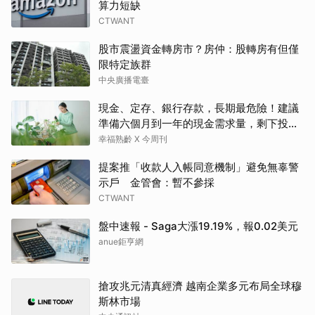
算力短缺
CTWANT
股市震盪資金轉房市？房仲：股轉房有但僅
限特定族群
中央廣播電臺
現金、定存、銀行存款，長期最危險！建議
準備六個月到一年的現金需求量，剩下投資
這2個
幸福熟齡 X 今周刊
提案推「收款人入帳同意機制」避免無辜警
示戶 金管會：暫不參採
CTWANT
盤中速報 - Saga大漲19.19%，報0.02美元
anue鉅亨網
搶攻兆元清真經濟 越南企業多元布局全球穆
斯林市場