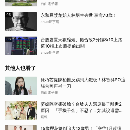
自由電子報
05
永和豆漿創始人林炳生去世 享壽70歲！
anue鉅亨網
06
台股處置天數縮短、撮合改2分鐘8/10上路
這10檔上市股提前出關
anue鉅亨網
其他人也看了
徐巧芯提陳柏惟反踢到大鐵板！林智群PO這
張合照再補一刀
自由電子報
婆媳隔空撕破臉？台玻夫人還原長子離世2
原因 「手機千金」不忍了：如其說還需要
離開嗎？
鏡報
15歲櫻花妹倒追大12歲男！「交往1月就懷