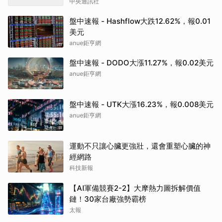
中央通訊社
盤中速報 - Hashflow大跌12.62%，報0.01
美元
anue鉅亨網
盤中速報 - DODO大漲11.27%，報0.02美元
anue鉅亨網
盤中速報 - UTK大漲16.23%，報0.008美元
anue鉅亨網
運動不只讓心臟更強壯，還會重塑心臟的神
經網路
科技新報
【AI軍備競賽2-2】大摩熱力圖拆解價值
鏈！30家台廠強勢霸榜
太報