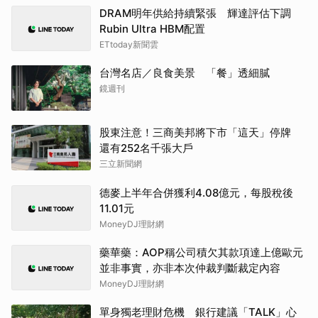
DRAM明年供給持續緊張 輝達評估下調
Rubin Ultra HBM配置
ETtoday新聞雲
台灣名店／良食美景 「餐」透細膩
鏡週刊
股東注意！三商美邦將下市「這天」停牌
還有252名千張大戶
三立新聞網
德麥上半年合併獲利4.08億元，每股稅後
11.01元
MoneyDJ理財網
藥華藥：AOP稱公司積欠其款項達上億歐元
並非事實，亦非本次仲裁判斷裁定內容
MoneyDJ理財網
單身獨老理財危機 銀行建議「TALK」心