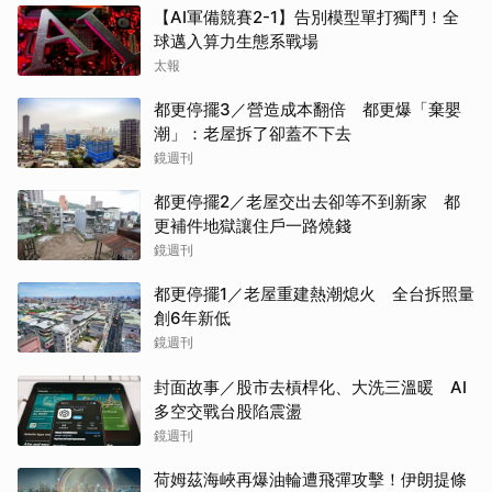
【AI軍備競賽2-1】告別模型單打獨鬥！全
球邁入算力生態系戰場
太報
都更停擺3／營造成本翻倍 都更爆「棄嬰
潮」：老屋拆了卻蓋不下去
鏡週刊
都更停擺2／老屋交出去卻等不到新家 都
更補件地獄讓住戶一路燒錢
鏡週刊
都更停擺1／老屋重建熱潮熄火 全台拆照量
創6年新低
鏡週刊
封面故事／股市去槓桿化、大洗三溫暖 AI
多空交戰台股陷震盪
鏡週刊
荷姆茲海峽再爆油輪遭飛彈攻擊！伊朗提條