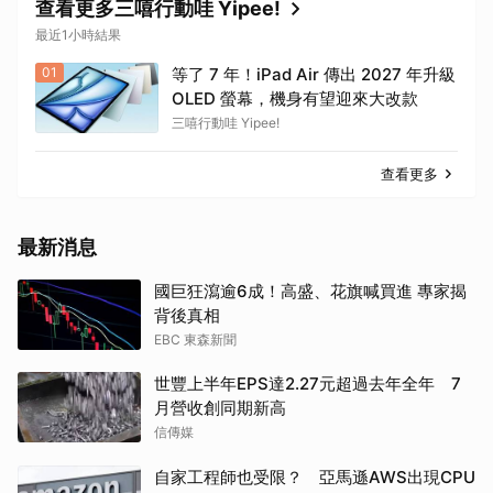
查看更多三嘻行動哇 Yipee!
最近1小時結果
01
等了 7 年！iPad Air 傳出 2027 年升級
OLED 螢幕，機身有望迎來大改款
三嘻行動哇 Yipee!
查看更多
最新消息
國巨狂瀉逾6成！高盛、花旗喊買進 專家揭
背後真相
EBC 東森新聞
世豐上半年EPS達2.27元超過去年全年 7
月營收創同期新高
信傳媒
自家工程師也受限？ 亞馬遜AWS出現CPU