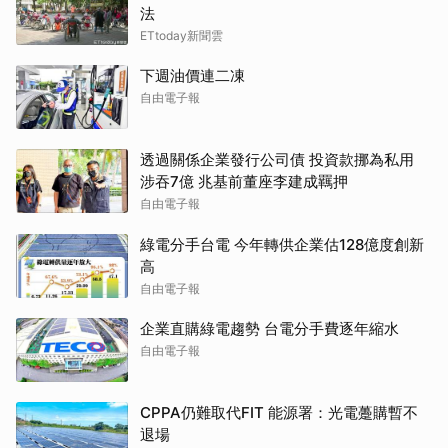
法
ETtoday新聞雲
下週油價連二凍
自由電子報
透過關係企業發行公司債 投資款挪為私用
涉吞7億 兆基前董座李建成羈押
自由電子報
綠電分手台電 今年轉供企業估128億度創新
高
自由電子報
企業直購綠電趨勢 台電分手費逐年縮水
自由電子報
CPPA仍難取代FIT 能源署：光電躉購暫不
退場