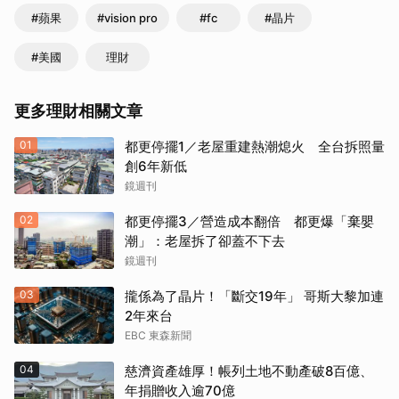
#蘋果
#vision pro
#fc
#晶片
#美國
理財
更多理財相關文章
01
都更停擺1／老屋重建熱潮熄火 全台拆照量
創6年新低
鏡週刊
02
都更停擺3／營造成本翻倍 都更爆「棄嬰
潮」：老屋拆了卻蓋不下去
鏡週刊
03
攏係為了晶片！「斷交19年」 哥斯大黎加連
2年來台
EBC 東森新聞
04
慈濟資產雄厚！帳列土地不動產破8百億、
年捐贈收入逾70億