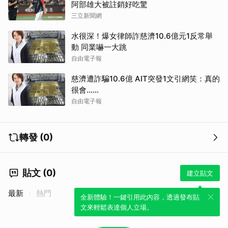
阿部雄大被註銷好吃驚
三立新聞網
水很深！爆女律師詐慈濟10.6億元1反常舉
動 同業嚇一大跳
自由電子報
慈濟遭詐騙10.6億 AIT突發1文引網笑：真的
很會……
自由電子報
轉發 (0)
貼文 (0)
建立貼文
最新
熱門
全新體驗！一鍵引用此內容，透過發布貼
文來輕鬆表達個人立場。