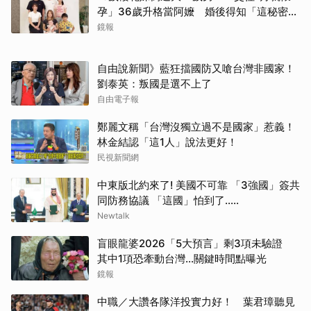
孕」36歲升格當阿嬤 婚後得知「這秘密」
傻眼了
鏡報
自由說新聞》藍狂擋國防又嗆台灣非國家！
劉泰英：叛國是選不上了
自由電子報
鄭麗文稱「台灣沒獨立過不是國家」惹義！
林金結認「這1人」說法更好！
民視新聞網
中東版北約來了! 美國不可靠 「3強國」簽共
同防務協議 「這國」怕到了.....
Newtalk
盲眼龍婆2026「5大預言」剩3項未驗證
其中1項恐牽動台灣...關鍵時間點曝光
鏡報
中職／大讚各隊洋投實力好！ 葉君璋聽見