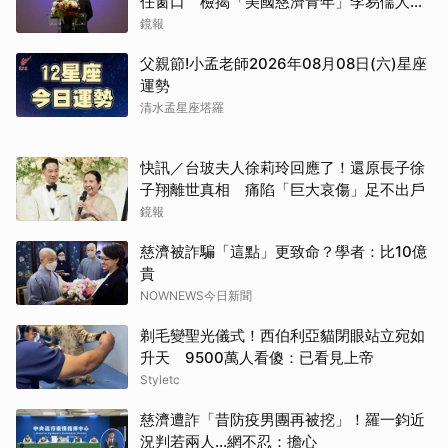
任窗口 檢揭「美國慈濟青年」李易儒人脈
網絡
鏡報
父親節!小孟老師2026年08月08日(六)星座
運勢
清水孟星座塔羅
快訊／台玻夫人徐莉玲回應了！還原長子徐
子翔離世真相 痛陷「巨大哀傷」足不出戶
鏡報
慈濟被詐騙「這點」更致命？學者：比10億
貴
取消
NOWNEWS今日新聞
剃毛變聖光儀式！西伯利亞貓閉眼站立宛如
升天 9500萬人看傻：已看見上帝
Styletc
慈濟遭詐「昔防疫男團再被挖」！羅一鈞近
況判若兩人…網不忍：擔心