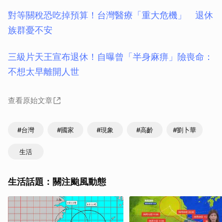
對等關稅恐吃掉預算！台灣醫療「重大危機」 退休
族群憂不安
三級片天王宣布退休！自曝曾「半身麻痹」險喪命：
不想太早離開人世
查看原始文章
#台灣
#國家
#現象
#高齡
#劉卜華
生活
生活話題：關注颱風動態