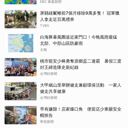
EBC 東森新聞
屏縣綠鬣蜥前7個月移除9萬多隻！ 冠軍獵
人拿走近百萬禮券
TVBS
白海豚暴風圈逼近家門口！今晚風雨最猛
北部、中部山區防豪雨
太報
桃市龍安少棒勇奪原鄉盃二連霸 暑假三度
封王締造隊史新紀錄
台灣好新聞
大甲岷山里舉辦健走兼顧環保活動 一家人
健走共享健康
台灣好新聞
早有嫌隙！店家爆口角 便當店少東砸安全
帽挨告
華視新聞