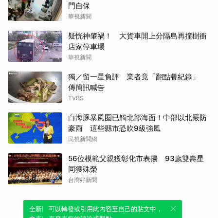
門自保
華視新聞
疑恍神肇禍！ 大貨車開上分隔島再撞樹衝
店家停車場
華視新聞
獨／留一星負評 業者竟「翻點餐紀錄」
傳簡訊喊告
TVBS
白海豚暴風圈已觸北部海面！中部以北嚴防
豪雨 這些縣市恐吹9級強風
民視新聞網
56位模範父親獲彰化市表揚 93歲雙壽星
同獲殊榮
台灣好新聞
全新體驗！一鍵引用此內容，透過發布貼
可以轉發或引用此內容至自己的貼文中，