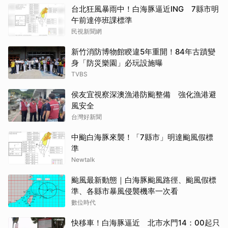
台北狂風暴雨中！白海豚逼近ING 7縣市明
午前達停班課標準
民視新聞網
新竹消防博物館睽違5年重開！84年古蹟變
身「防災樂園」必玩設施曝
TVBS
侯友宜視察深澳漁港防颱整備 強化漁港避
風安全
台灣好新聞
中颱白海豚來襲！「7縣市」明達颱風假標
準
Newtalk
颱風最新動態｜白海豚颱風路徑、颱風假標
準、各縣市暴風侵襲機率一次看
數位時代
快移車！白海豚逼近 北市水門14：00起只