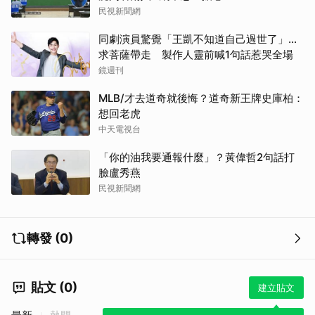
民視新聞網
同劇演員驚覺「王凱不知道自己過世了」...
求菩薩帶走 製作人靈前喊1句話惹哭全場
鏡週刊
MLB/才去道奇就後悔？道奇新王牌史庫柏：
想回老虎
中天電視台
「你的油我要通報什麼」？黃偉哲2句話打
臉盧秀燕
民視新聞網
轉發 (0)
貼文 (0)
建立貼文