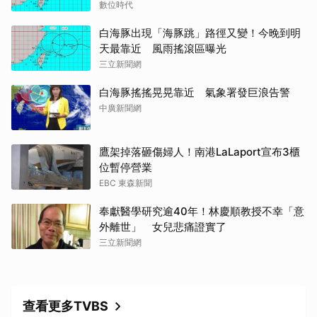
數位時代
白海豚出現「海豚跳」路徑又變！今晚到明
天最靠近 風雨搖滾區曝光
三立新聞網
白海豚搖搖晃晃靠近 氣象署發巨浪告警
中廣新聞網
鷹架掉落砸傷婦人！南港LaLaport宣布3櫃
位暫停營業
EBC 東森新聞
奉獻醫學研究逾40年！林慶順教授不幸「意
外離世」 女兒悲痛證實了
三立新聞網
查看更多TVBS