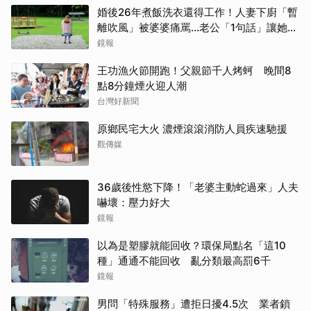
婚後26年煮飯洗衣還得工作！人妻下廚「暫
離吹風」被婆婆痛罵…老公「1句話」讓她心
寒
鏡報
王功漁火節開跑！父親節千人烤蚵 晚間8
點8分鐘煙火迎人潮
台灣好新聞
原鄉民宅大火 濃煙滾滾消防人員疾速馳援
觀傳媒
36歲後性慾下降！「老婆主動蛇過來」人夫
嚇壞：壓力好大
鏡報
以為是塑膠就能回收？環保局點名「這10
種」通通不能回收 亂分類最高罰6千
鏡報
男問「特殊服務」遭拒日擾4.5次 業者鎖