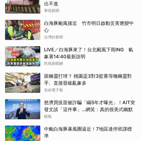
出不進
華視新聞
白海豚颱風接近 竹市明日啟動災害應變中
心
台灣好新聞
LIVE／白海豚來了！台北颳風下雨ING 氣
象署14:40最新說明
民視新聞網
跟幽靈打球？ 桃園盃3對3籃賽等嘸幽靈對
手、直接晉級亂象多
自由電子報
慈濟買疫苗被詐騙「瞞5年才曝光」！AIT突
發文談「這件事」…網笑：真的很美式幽默
鏡報
中颱白海豚暴風圈逼近！7地區達停班課標
準