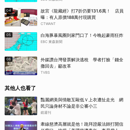
04
故宮《龍藏經》打7折仍要131.6萬！ 店員
曝：有人原價188萬付現購買
CTWANT
05
白海豚暴風圈到家門口了！今晚起豪雨狂炸
EBC 東森新聞
06
外媒讚台灣發票解決逃稅 學者打臉「錢全
撒回去」籲改革
TVBS
其他人也看了
豔麗網美與情敵互毆低Ｖ上衣遭扯走光 網
民只論身材不論是非公審小三
鏡週刊
牽線慈濟高層就是他！跪拜證嚴法師打開信