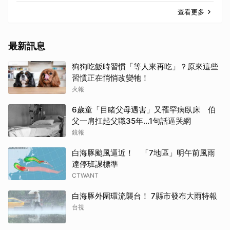
查看更多
最新訊息
狗狗吃飯時習慣「等人來再吃」？原來這些
習慣正在悄悄改變牠！
火報
6歲童「目睹父母遇害」又罹罕病臥床 伯
父一肩扛起父職35年...1句話逼哭網
鏡報
白海豚颱風逼近！ 「7地區」明午前風雨
達停班課標準
CTWANT
白海豚外圍環流襲台！ 7縣市發布大雨特報
台視