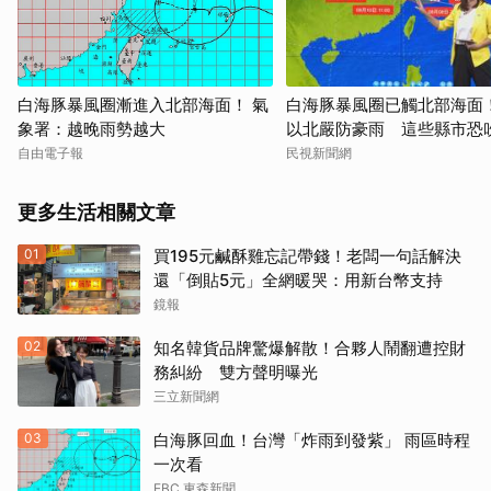
白海豚暴風圈漸進入北部海面！ 氣
白海豚暴風圈已觸北部海面
象署：越晚雨勢越大
以北嚴防豪雨 這些縣市恐
強風
自由電子報
民視新聞網
更多生活相關文章
01
買195元鹹酥雞忘記帶錢！老闆一句話解決
還「倒貼5元」全網暖哭：用新台幣支持
鏡報
02
知名韓貨品牌驚爆解散！合夥人鬧翻遭控財
務糾紛 雙方聲明曝光
三立新聞網
03
白海豚回血！台灣「炸雨到發紫」 雨區時程
一次看
EBC 東森新聞