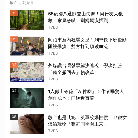
最近1小時結果
01
55歲婦八通關登山失聯！同行友人獲
救 家屬急喊：剩媽媽沒找到
TVBS
02
阿伯車廂內狂罵女兒！列車長下班後勸
阻被爆揍 雙方打到頭破血流
TVBS
03
外媒讚台灣發票解決逃稅 學者打臉
「錢全撒回去」籲改革
TVBS
04
1人做出破億「AI神劇」！作者曝驚人
創作成本：已砸近百萬
TVBS
05
教官也是共犯！英軍校爆性侵 17歲女
淚淪玩物「整群同學圍上來」
TVBS