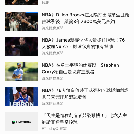
鏡報
NBA》Dillon Brooks在太陽打出職業生涯最
佳球季後 續簽3年7300萬美元合約
緯來體育新聞
NBA》James新賽季將大量擔任控球！76
人教頭Nurse：對球隊真的很有幫助
緯來體育新聞
NBA》在勇士平靜的休賽期 Stephen
Curry稱自己是現實主義者
緯來體育新聞
NBA》76人詹皇何時正式亮相？球隊總裁證
實尚未安排加盟記者會
緯來體育新聞
「天生是進攻創造者與發動機！」七六人主
帥證實詹皇當控球
ETtoday新聞雲