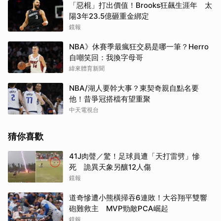
「惡棍」打出價值！Brooks狂飆生涯年 太
陽3年23.5億砸重金綁定
鏡報
NBA》休賽季最瘋狂交易是哪一筆？Herro
自嘲笑回：我換字母哥
緯來體育新聞
NBA/湖人要幹大事？東契奇親自點名要
他！昔爭冠搭檔有望重聚
中天電視台
猜你喜歡
41J肉聲／驚！足球員遭「天打雷劈」慘
死 詭異天象另釀12人傷
鏡報
道奇慘遭小熊橫掃吞6連敗！大谷翔平雙響
砲難救主 MVP勁敵PCA崛起
鏡報