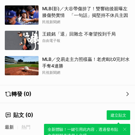
MLB(影)／大谷帶傷拚了！雙響砲後親曝左
膝傷勢實情 「一句話」揭堅持不休兵主因
民視新聞網
王鏡銘「退」回雜念 不奢望投到千局
自由電子報
MLB／交易走主力照樣贏！老虎8比0完封水
手奪4連勝
民視新聞網
轉發 (0)
貼文 (0)
建立貼文
最新
熱門
全新體驗！一鍵引用此內容，透過發布貼