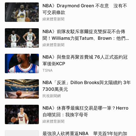
NBA》Draymond Green 不在意 沒有不
可交易條款
緯來體育新聞
NBA》前隊友駁斥塞爾提克雙探花不合傳
聞！Williams力挺Tatum、Brown：他們根
本不討厭彼此
緯來體育新聞
NBA》與詹皇再聚首費城 76人正式簽約冠
軍後衛KCP
TSNA
NBA「反派」Dillon Brooks與太陽續約 3年
7300萬美元
民視新聞網
NBA》休賽季最瘋狂交易是哪一筆？Herro
自嘲笑回：我換字母哥
緯來體育新聞
最強浪人砍將重返NBA 華克簽1年短約加