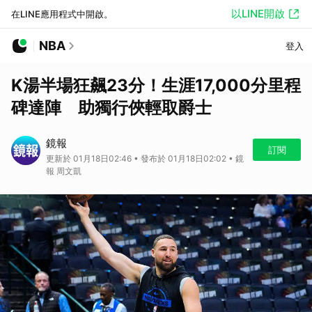
以LINE開啟
在LINE應用程式中開啟。
NBA
登入
K湯半場狂飆23分！生涯17,000分里程
碑達陣 助獨行俠輕取爵士
鏡報
訂閱
更新於 01月18日02:46 • 發布於 01月18日02:02 • 鏡
報 周文凱