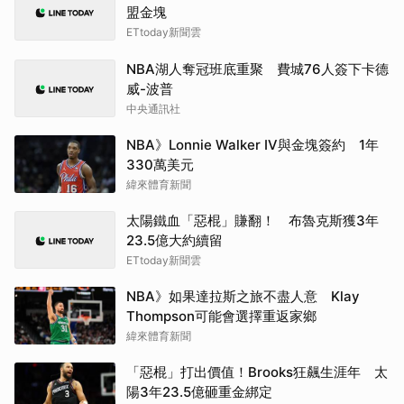
盟金塊
ETtoday新聞雲
NBA湖人奪冠班底重聚 費城76人簽下卡德
威-波普
中央通訊社
NBA》Lonnie Walker IV與金塊簽約 1年
330萬美元
緯來體育新聞
太陽鐵血「惡棍」賺翻！ 布魯克斯獲3年
23.5億大約續留
ETtoday新聞雲
NBA》如果達拉斯之旅不盡人意 Klay
Thompson可能會選擇重返家鄉
緯來體育新聞
「惡棍」打出價值！Brooks狂飆生涯年 太
陽3年23.5億砸重金綁定