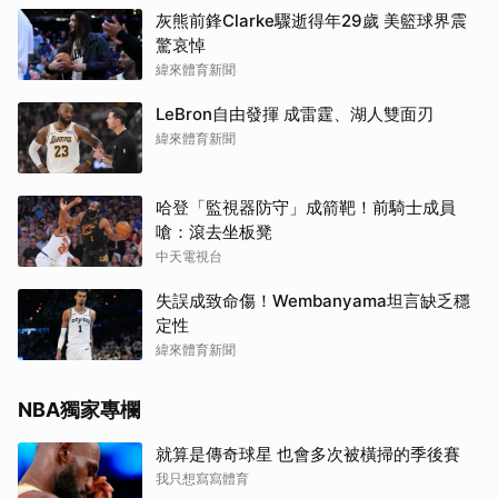
灰熊前鋒Clarke驟逝得年29歲 美籃球界震
驚哀悼
緯來體育新聞
LeBron自由發揮 成雷霆、湖人雙面刃
緯來體育新聞
哈登「監視器防守」成箭靶！前騎士成員
嗆：滾去坐板凳
中天電視台
失誤成致命傷！Wembanyama坦言缺乏穩
定性
緯來體育新聞
NBA獨家專欄
就算是傳奇球星 也會多次被橫掃的季後賽
我只想寫寫體育