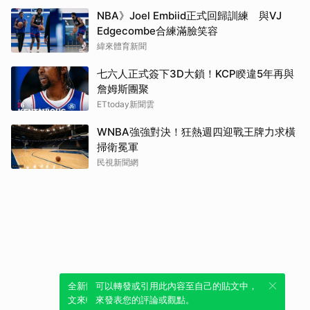
NBA》Joel Embiid正式回歸訓練 與VJ
Edgecombe合練滿臉笑容
緯來體育新聞
七六人正式簽下3D大鎖！KCP睽違5年再與
詹姆斯團聚
ETtoday新聞雲
WNBA強強對決！狂熱週四迎戰王牌力求橫
掃衛冕軍
民視新聞網
全新體驗！一鍵引用此內容，透過發布貼
可以轉發或引用此內容至自己的貼文中，
文來輕鬆表達個人立場。
來發表您的評論或觀點。