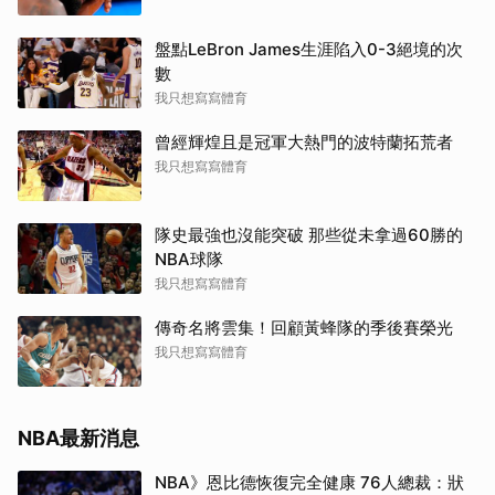
盤點LeBron James生涯陷入0-3絕境的次
數
我只想寫寫體育
曾經輝煌且是冠軍大熱門的波特蘭拓荒者
我只想寫寫體育
隊史最強也沒能突破 那些從未拿過60勝的
NBA球隊
我只想寫寫體育
傳奇名將雲集！回顧黃蜂隊的季後賽榮光
我只想寫寫體育
NBA最新消息
NBA》恩比德恢復完全健康 76人總裁：狀