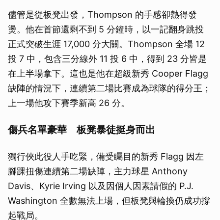
儘管是從板凳出發，Thompson 的手感卻熱得發
燙。他在首節還剩不到 5 分鐘時，以一記翻身跳投
正式突破生涯 17,000 分大關。Thompson 全場 12
投 7 中，包含三分線外 11 投 6 中，得到 23 分皆是
在上半場拿下。這也是他在超級新秀 Cooper Flagg
缺陣的情況下，連續第二場比賽成為球隊的得分王；
上一場他攻下賽季新高 26 分。
傷兵名單豪華 板凳暴徒挺身而出
獨行俠此役人手吃緊，備受矚目的新秀 Flagg 因左
腳踝扭傷連續第二場缺陣，主力球星 Anthony
Davis、Kyrie Irving 以及因個人因素請假的 P.J.
Washington 全數無法上場，但板凳與輪換仍成功撐
起戰局。