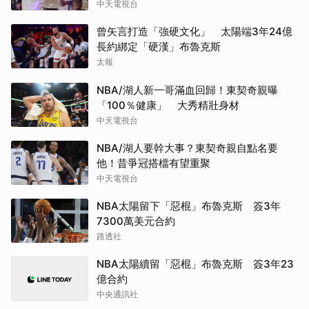
中天電視台
曾矢言打造「強硬文化」 太陽端3年24億
長約綁定「硬漢」布魯克斯
太報
NBA/湖人新一哥滿血回歸！東契奇親曝
「100％健康」 大秀精壯身材
中天電視台
NBA/湖人要幹大事？東契奇親自點名要
他！昔爭冠搭檔有望重聚
中天電視台
NBA太陽留下「惡棍」布魯克斯 簽3年
7300萬美元合約
路透社
NBA太陽續留「惡棍」布魯克斯 簽3年23
億合約
中央通訊社