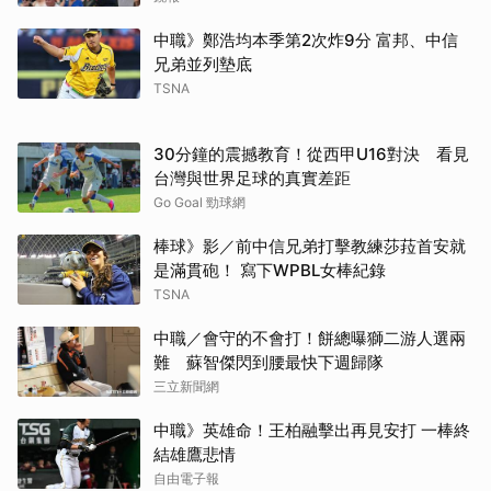
中職》鄭浩均本季第2次炸9分 富邦、中信
兄弟並列墊底
TSNA
30分鐘的震撼教育！從西甲U16對決 看見
台灣與世界足球的真實差距
Go Goal 勁球網
棒球》影／前中信兄弟打擊教練莎菈首安就
是滿貫砲！ 寫下WPBL女棒紀錄
TSNA
中職／會守的不會打！餅總曝獅二游人選兩
難 蘇智傑閃到腰最快下週歸隊
三立新聞網
中職》英雄命！王柏融擊出再見安打 一棒終
結雄鷹悲情
自由電子報