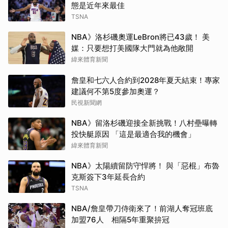
態是近年來最佳
TSNA
NBA》洛杉磯奧運LeBron將已43歲！ 美
媒：只要想打美國隊大門就為他敞開
緯來體育新聞
詹皇和七六人合約到2028年夏天結束！專家
建議何不第5度參加奧運？
民視新聞網
NBA》留洛杉磯迎接全新挑戰！八村壘曝轉
投快艇原因 「這是最適合我的機會」
緯來體育新聞
NBA》太陽續留防守悍將！ 與「惡棍」布魯
克斯簽下3年延長合約
TSNA
NBA/詹皇帶刀侍衛來了！前湖人奪冠班底
加盟76人 相隔5年重聚拚冠