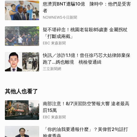
慈濟買BNT遭騙10億 陳時中：他們是受害
者
NOWNEWS今日新聞
疑不堪碎念！桃園老翁殺85歲妻 金屬拐杖
「打斷成兩截」
EBC 東森新聞
快訊／涉詐1.1億！曾任徐巧芯大姑律師棄保
跑了…媽也離境 桃檢發通緝
三立新聞網
其他人也看了
南部注意！8/7演習防空警報大響 違者最高
罰15萬
EBC 東森新聞
「你的油我要通報什麼」？黃偉哲2句話打
臉盧秀燕