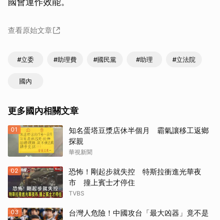
國會運作效能。
查看原始文章
#立委
#助理費
#國民黨
#助理
#立法院
國內
更多國內相關文章
01
知名蛋塔豆漿店休半個月 霸氣讓移工返鄉
探親
華視新聞
02
恐怖！剛起步就失控 特斯拉衝進光華夜
市 撞上賓士才停住
TVBS
03
台灣人危險！中國攻台「最大凶器」竟不是