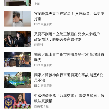
上報
宜蘭離異夫妻互控家暴！ 父摔幼童、母男友
打童
EBC 東森新聞
又要不副署？立院三讀藍白兒少未來帳戶
政院放話：將採必要憲政作為
鏡週刊
獨家／鳳山青年夜市將搬遷第七次 新場址首
曝光
EBC 東森新聞
獨家／潭雅神自行車道傳死亡事故 翁墜6公
尺不治
EBC 東森新聞
中國假借颱風「台海交管」 海委會譴責：假
執法真擴權
自由電子報