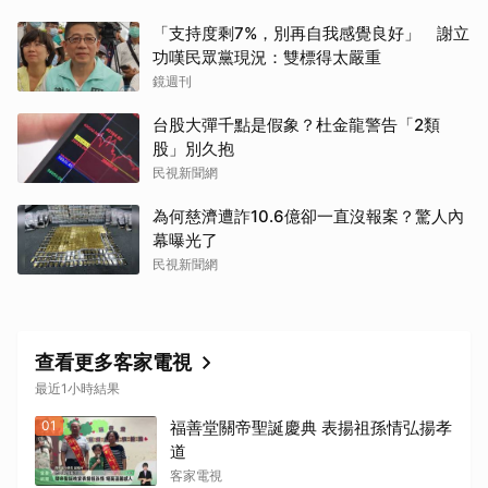
「支持度剩7%，別再自我感覺良好」 謝立
功嘆民眾黨現況：雙標得太嚴重
鏡週刊
台股大彈千點是假象？杜金龍警告「2類
股」別久抱
民視新聞網
為何慈濟遭詐10.6億卻一直沒報案？驚人內
幕曝光了
取消
民視新聞網
查看更多客家電視
最近1小時結果
01
福善堂關帝聖誕慶典 表揚祖孫情弘揚孝
道
客家電視