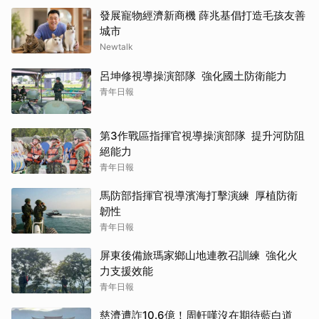
發展寵物經濟新商機 薛兆基倡打造毛孩友善
城市
Newtalk
呂坤修視導操演部隊 強化國土防衛能力
青年日報
第3作戰區指揮官視導操演部隊 提升河防阻
絕能力
青年日報
馬防部指揮官視導濱海打擊演練 厚植防衛
韌性
青年日報
屏東後備旅瑪家鄉山地連教召訓練 強化火
力支援效能
青年日報
慈濟遭詐10.6億！周軒嘆沒在期待藍白道