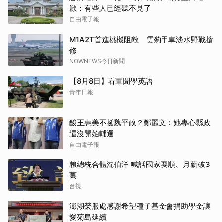
歉：有些人已經聽不見了
自由電子報
M1A2T首進桃機阻敵 雲豹甲車淡水野戰搶
修
NOWNEWS今日新聞
【8月8日】看軍聞學英語
青年日報
酸王惠美不挺魏平政？鄭麗文：她專心縣政
還沒開始輔選
自由電子報
賴總統合體沈伯洋 喊話國家要順、月薪破3
萬
台視
澎湖榮服處感謝希望種子基金會捐助學金讓
愛菊島延續