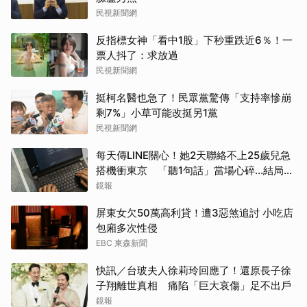
民視新聞網
反指標女神「看中1股」下秒重跌近6％！一
票人抖了：求放過
民視新聞網
挺柯名醫也急了！民眾黨驚傳「支持率慘崩
剩7%」小草可能改挺另1黨
民視新聞網
每天傳LINE關心！她2天聯絡不上25歲兒急
搭機衝東京 「聽1句話」當場心碎...結局看
哭網
鏡報
屏東女欠50萬高利貸！遭3惡煞追討 小吃店
包廂多次性侵
EBC 東森新聞
快訊／台玻夫人徐莉玲回應了！還原長子徐
子翔離世真相 痛陷「巨大哀傷」足不出戶
鏡報