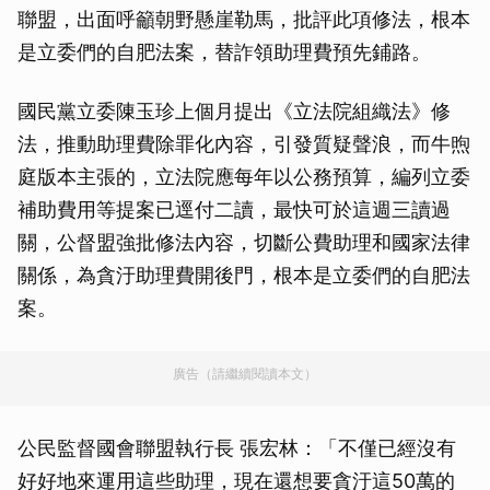
聯盟，出面呼籲朝野懸崖勒馬，批評此項修法，根本
是立委們的自肥法案，替詐領助理費預先鋪路。
國民黨立委陳玉珍上個月提出《立法院組織法》修
法，推動助理費除罪化內容，引發質疑聲浪，而牛煦
庭版本主張的，立法院應每年以公務預算，編列立委
補助費用等提案已逕付二讀，最快可於這週三讀過
關，公督盟強批修法內容，切斷公費助理和國家法律
關係，為貪汙助理費開後門，根本是立委們的自肥法
案。
廣告（請繼續閱讀本文）
公民監督國會聯盟執行長 張宏林：「不僅已經沒有
好好地來運用這些助理，現在還想要貪汙這50萬的