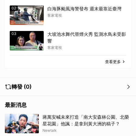
02
白海豚颱風海警發布 週末最靠近臺灣
客家電視
03
大坡池水舞代替煙火秀 監測水鳥未受影
響
客家電視
查看更多
轉發 (0)
最新消息
蔣萬安喊未來打造「南大安森林公園、北榮
星花園」他諷：是拿到黃大洲的稿子？
Newtalk