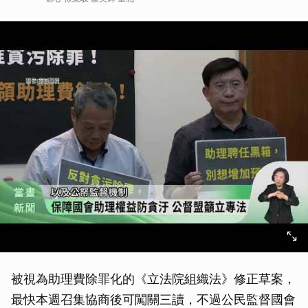
被視為助理費除罪化的《立法院組織法》修正草案，
最快本週召集協商後可闖關三讀，不過公民監督國會