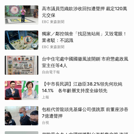
高市議員范織欽涉收回扣遭聲押 裁定120萬
元交保
EBC 東森新聞
獨家／鄰控鴿舍「找惡煞站崗」又毀電眼！
業者駁：不認識
EBC 東森新聞
台中住宅處中國國徽風波開鍘 市府懲處政風
室主任等4人
自由電子報
【中市長民調】江啟臣38.2%領先何欣純
14.1% 各年齡層支持度全線領先
上報
包租代管龍頭兆基爆公司債跳票 前董座涉吞
7億遭聲押
台視