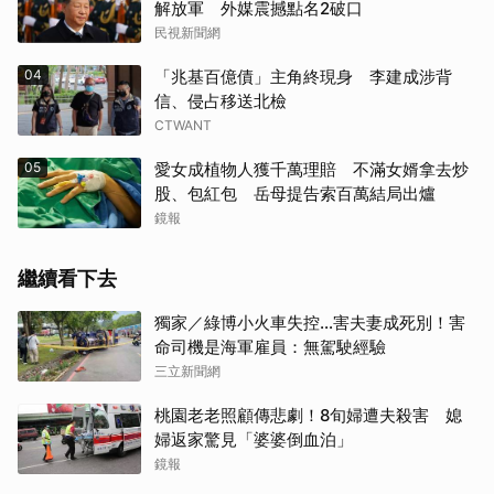
解放軍 外媒震撼點名2破口
民視新聞網
04
「兆基百億債」主角終現身 李建成涉背
信、侵占移送北檢
CTWANT
05
愛女成植物人獲千萬理賠 不滿女婿拿去炒
股、包紅包 岳母提告索百萬結局出爐
鏡報
繼續看下去
獨家／綠博小火車失控…害夫妻成死別！害
命司機是海軍雇員：無駕駛經驗
三立新聞網
桃園老老照顧傳悲劇！8旬婦遭夫殺害 媳
婦返家驚見「婆婆倒血泊」
鏡報