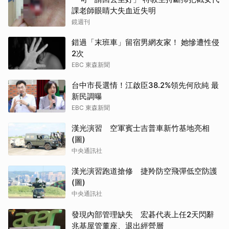
課老師眼睛大失血近失明
鏡週刊
錯過「末班車」留宿男網友家！ 她慘遭性侵
2次
EBC 東森新聞
台中市長選情！江啟臣38.2%領先何欣純 最
新民調曝
EBC 東森新聞
漢光演習 空軍賓士吉普車新竹基地亮相
(圖)
中央通訊社
漢光演習跑道搶修 捷羚防空飛彈低空防護
(圖)
中央通訊社
發現內部管理缺失 宏碁代表上任2天閃辭
兆基屋管董座、退出經營層