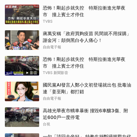
恐怖！剛起步就失控 特斯拉衝進光華夜
市 撞上賓士才停住
TVBS
蔣萬安稱「政府買夠疫苗 民間就不用採購」
謝金河：顛倒黑白令人痛心！
自由電子報
恐怖！剛起步就失控 特斯拉衝進光華夜
市 撞上賓士才停住
影音
TVBS 新聞影音
國民黨AI發言人鄭小文初登場就出包 批毒油
連「姜至剛」都打錯
自由電子報
高雄光華夜市轎車暴衝 撞毀6車釀3傷、附
近600戶一度停電
台視
一句「請回去坐好」 特教生持斷掃把戳女代