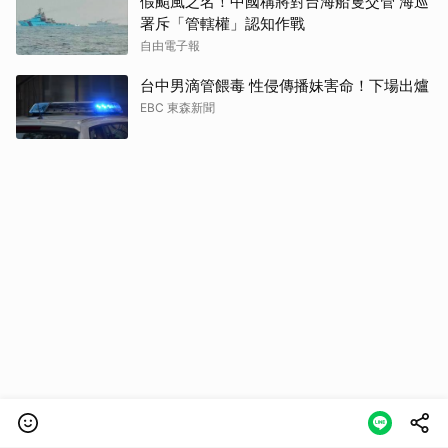
假颱風之名！中國稱將對台海船隻交管 海巡
署斥「管轄權」認知作戰
自由電子報
台中男滴管餵毒 性侵傳播妹害命！下場出爐
EBC 東森新聞