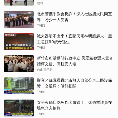
勁報
北市警攜手教會反詐！深入社區擴大民間宣
導 盼少一人受害
TVBS
滅火器噴不出來！宜蘭民宅神明廳起火 屋
主急扛90歲母逃生
TVBS
新竹市府活動貼行政中立 民眾黨參選人竟合
體柯文哲、高虹安入場
自由電子報
影音／綠議員轟北市無人自駕公車上路沒保
障 交通局：做好把關
TVBS
女子火鍋店吃魚丸卡氣管！ 休假救護員在
場急介入搶救
TVBS