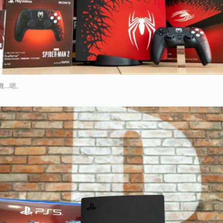
式機…嗯。