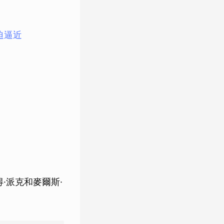
迫逼近
·派克和麥爾斯·