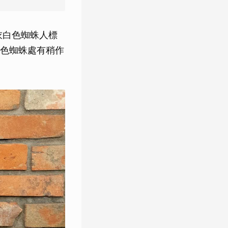
級戰衣白色蜘蛛人標
色蜘蛛處有稍作