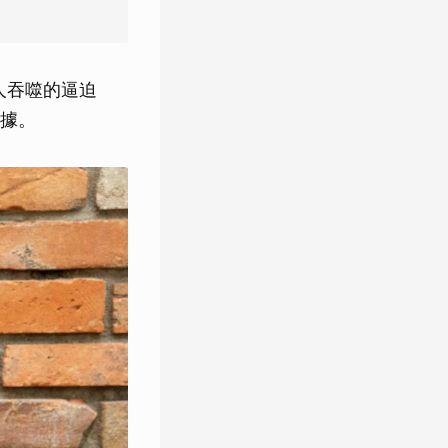
人吞噬的逼迫
據。