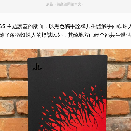
廣告（請繼續閱讀本文）
PS5 主題護蓋的版面，以黑色觸手詮釋共生體觸手向蜘蛛
除了象徵蜘蛛人的標誌以外，其餘地方已經全部共生體佔