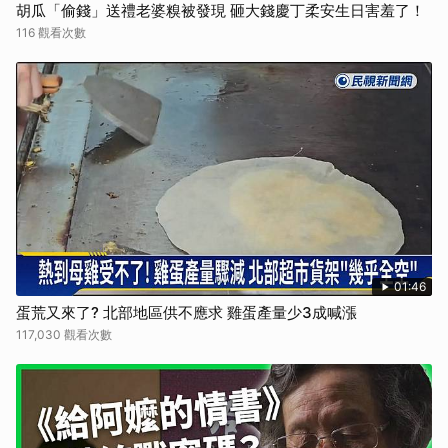
胡瓜「偷錢」送禮老婆糗被發現 砸大錢慶丁柔安生日害羞了！
116 觀看次數
01:46
蛋荒又來了? 北部地區供不應求 雞蛋產量少3成喊漲
117,030 觀看次數