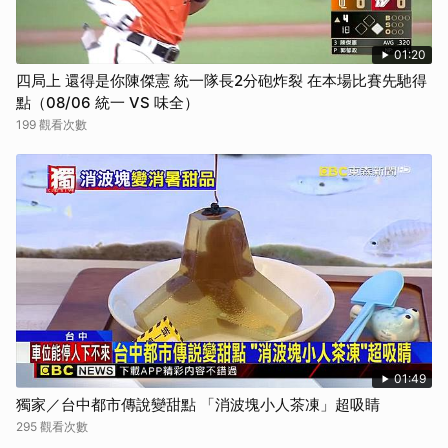
01:20
四局上 還得是你陳傑憲 統一隊長2分砲炸裂 在本場比賽先馳得
點（08/06 統一 VS 味全）
199 觀看次數
01:49
獨家／台中都市傳說變甜點 「消波塊小人茶凍」超吸睛
295 觀看次數