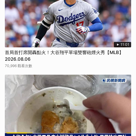
取消
11:01
首局首打席開轟點火！大谷翔平單場雙響砲煙火秀【MLB】
2026.08.06
70,996 觀看次數