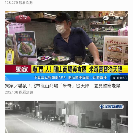
128,279 觀看次數
01:38
獨家／嚇鼠！北市龍山商場「米奇」從天降 還見整窩老鼠
202,108 觀看次數