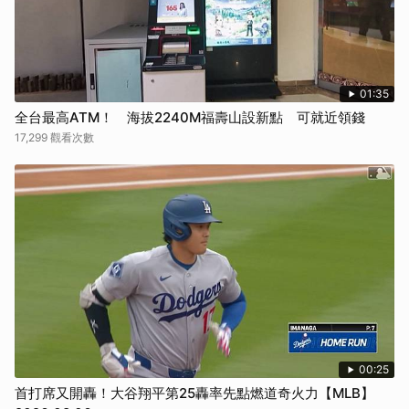
01:35
全台最高ATM！ 海拔2240M福壽山設新點 可就近領錢
17,299 觀看次數
00:25
首打席又開轟！大谷翔平第25轟率先點燃道奇火力【MLB】