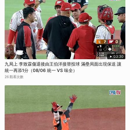
03:30
九局上 李致霖傷退後由王伯洋接替投球 滿壘局面出現保送 讓
統一再添1分（08/06 統一 VS 味全）
26 觀看次數