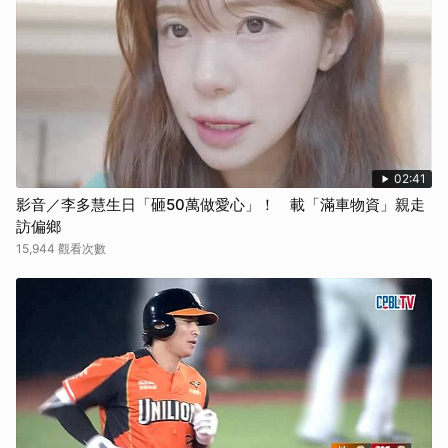
02:41
影音／李多慧生日「砸50萬做愛心」！ 載「滿車物資」親走
訪偏鄉
15,944 觀看次數