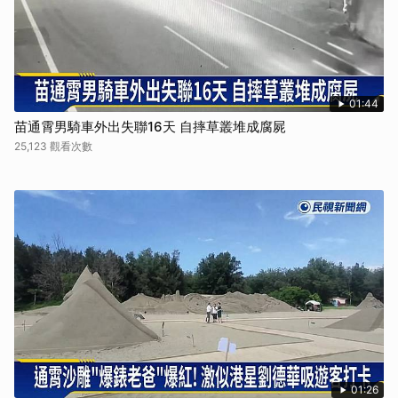
01:44
苗通霄男騎車外出失聯16天 自摔草叢堆成腐屍
25,123 觀看次數
01:26