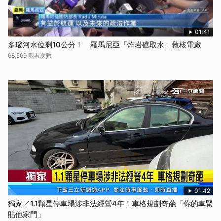
01:41
多瑙河水位剩10公分！ 羅馬尼亞「炸岩礁取水」救核電廠
68,569 觀看次數
01:42
獨家／1.1顆星停車場涉非法經營4年！車格規劃奇葩「你的車緊
貼他家門」