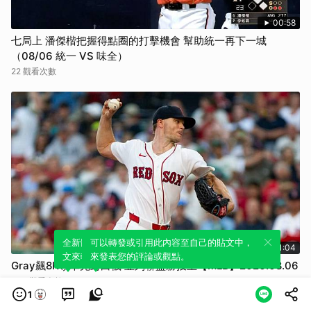
00:58
七局上 潘傑楷把握得點圈的打擊機會 幫助統一再下一城
（08/06 統一 VS 味全）
22 觀看次數
全新體驗！一鍵引用此內容，透過發布貼
可以轉發或引用此內容至自己的貼文中，
01:04
文來輕鬆表達個人立場。
來發表您的評論或觀點。
Gray飆8K領軍完封白襪 並列聯盟勝投王【MLB】2026.08.06
354 觀看次數
1