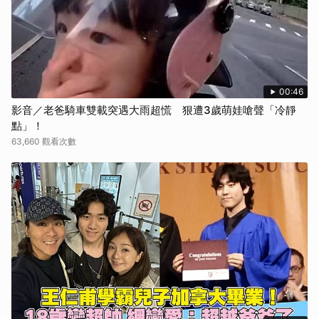
00:46
影音／老爸騎車雙載突遇大雨超慌 狠遭3歲萌娃嗆聲「冷靜
點」！
63,660 觀看次數