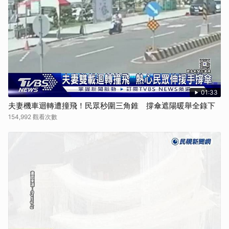
01:33
夫妻機車迴轉遭撞飛！民眾秒圍三角錐 撐傘遮陽暖舉全錄下
154,992 觀看次數