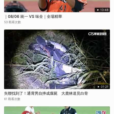
13:48
｜08/06 統一 VS 味全｜全場精華
53 觀看次數
01:21
失聯找到了！通霄男自摔成腐屍 大鹿林道見白骨
61 觀看次數