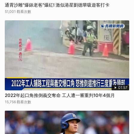
通霄沙雕"爆錶老爸"爆紅! 激似港星劉德華吸遊客打卡
51,001 觀看次數
01:57
2022年起口角推倒義交奪命 工人遭一審重判10年4個月
15,756 觀看次數