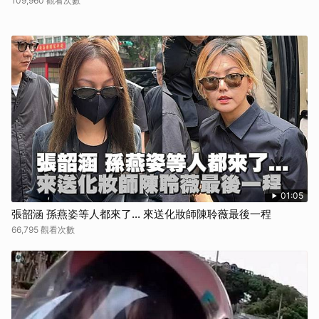
109,960 觀看次數
01:05
張韶涵 孫燕姿等人都來了... 來送化妝師陳聆薇最後一程
66,795 觀看次數