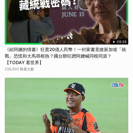
09:39
《給阿嬤的情書》狂賣20億人民幣！一封家書竟掀新加坡「統
戰」恐慌和大馬尋根熱？國台辦狂蹭阿嬤喊同根同源？
【TODAY 看世界】
236,500 觀看次數