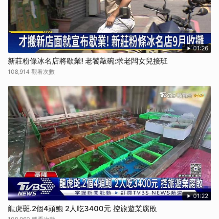
01:26
新莊粉條冰名店將歇業! 老饕敲碗:求老闆女兒接班
108,914 觀看次數
01:22
龍虎斑.2個4頭鮑 2人吃3400元 控旅遊業腐敗