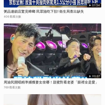
01:34
粥品連鎖店驚見蟑螂 民眾險吃下肚! 衛生局查出缺失
406 觀看次數
00:27
周渝民開唱精準捕獲妻女坐哪！甜蜜對看老婆「眼裡全是愛」
769 觀看次數