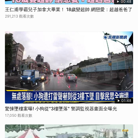
00:48
王仁甫學霸兒子加拿大畢業！ 18歲變超帥 網戀愛：超越爸爸了
291,213 觀看次數
01:48
驚悚墜樓案曝! 小狗從"3樓墜落" 警調監視器畫面全曝光
17,050 觀看次數