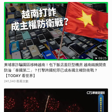
09:25
柬埔寨詐騙園區移轉越南！包下飯店蓋巨型機房 越南鐵腕開查
防淪「泰國第二」？打擊跨國犯罪已成各國主權防衛戰？
【TODAY 看世界】
241,340 觀看次數