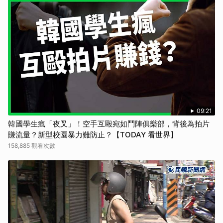
09:21
韓國學生瘋「夜叉」！空手互毆宛如鬥陣俱樂部，背後為拍片
賺流量？新型校園暴力難防止？【TODAY 看世界】
158,885 觀看次數