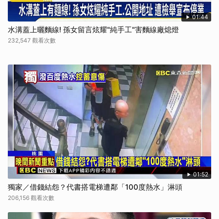
01:44
水溝蓋上曬麵線! 孫女留言炫耀"純手工"害麵線廠熄燈
232,547 觀看次數
01:52
獨家／借錢結怨？代書搭電梯遭鄰「100度熱水」淋頭
206,156 觀看次數