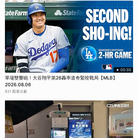
00:30
單場雙響砲！大谷翔平第26轟率道奇緊咬戰局【MLB】
2026.08.06
831 觀看次數