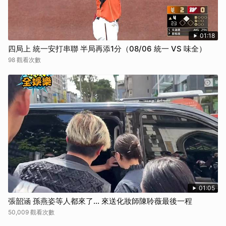
01:18
四局上 統一安打串聯 半局再添1分（08/06 統一 VS 味全）
98 觀看次數
01:05
張韶涵 孫燕姿等人都來了... 來送化妝師陳聆薇最後一程
50,009 觀看次數