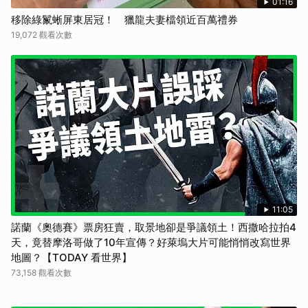
01:16
移除綠鬣蜥屏東居冠！ 獵龍夫妻檔領近百萬禮券
19,072 觀看次數
11:05
諾蘭《奧德賽》票房狂賣，取景地卻是爭議領土！西撒哈拉拍4
天，竟替摩洛哥做了10年宣傳？好萊塢大片可能悄悄改寫世界
地圖？【TODAY 看世界】
73,158 觀看次數