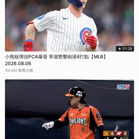
01:28
小熊核彈頭PCA爆發 單場雙響砲灌4打點【MLB】
2026.08.06
36,482 觀看次數