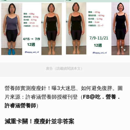
廣告（請繼續閱讀本文）
營養師實測瘦瘦針！曝3大迷思、如何避免復胖。圖
片來源：許睿涵營養師授權刊登（
FB@吃．營養．
許睿涵營養師
）
減重卡關！瘦瘦針並非答案