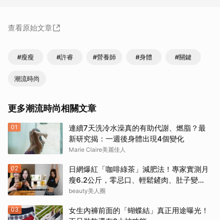
查看原始文章
#瘦瘦
#許睿
#營養師
#身體
#關鍵
潮流時尚
更多潮流時尚相關文章
01
連續7天洗冷水澡真的有助代謝、燃脂？最
新研究揭：一週後身體出現4個變化
Marie Claire美麗佳人
02
日網爆紅「咖啡綠茶」減肥法！專家實測月
瘦6.2公斤，零忌口、輕鬆鏟肉、肚子變
小！
beauty美人圈
03
女生內褲前面的「蝴蝶結」真正用途曝光！