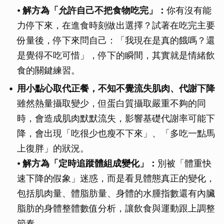
⦁
解方為「允許自己不把食物吃完」：
你有沒有能
力停下來，在進食時刻做出選擇？試著在吃完主要
份量後，停下來問自己：「我現在是真的餓嗎？還
是覺得不吃可惜」，停下的瞬間，其實就是情緒飲
食的關鍵練習。
用小點心取代正餐，不知不覺流失肌肉、代謝下降
雖然熱量攝取變少，但蛋白質攝取嚴重不夠的同
時，會造成肌肉默默流失，影響基礎代謝率可能下
降，會出現「吃很少也瘦不下來」、「多吃一點馬
上復胖」的狀況。
⦁
解方為「定時追蹤體組成變化」：
別被「體重快
速下降的假象」迷惑，而是看見體態真正的變化，
包括肌肉量、體脂肪量、身體的水腫指數還有內臟
脂肪的身體整體數值分析，讓飲食與運動跟上調整
節奏。