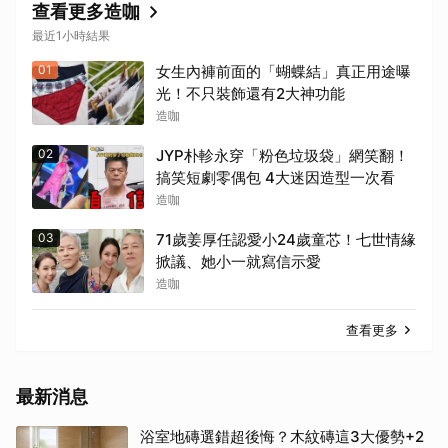
查看更多造咖
最近1小時結果
01
女生內褲前面的「蝴蝶結」真正用途曝
光！不只裝飾還有2大神功能
造咖
02
JYP朴軫永穿「粉色垃圾袋」網笑翻！
搞笑短劇零偶包 4大迷因造型一次看
造咖
03
71歲姜厚任認愛小24歲童芯！七世情緣
掀議、她小一就寫信示愛
造咖
查看更多
最新消息
浴室地磚選錯超後悔？木紋磚這3大優勢+2