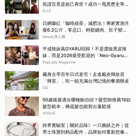
吳謹言竟是妲己再世？成功一甩黑歷史爭議
| ELLE
ELLE
日網爆紅「咖啡綠茶」減肥法！專家實測月
瘦6.2公斤，零忌口、輕鬆鏟肉、肚子變
小！
beauty美人圈
平成辣妹風GYARU回歸！不是濃妝黑皮辣
妹，而是2026最受歡迎的「Neo-Gyaru」
穿搭，把平成DNA穿進日常
PopLady Magazine
藏身古亭百年日式老宅！走進戴炎輝故居
「輝室」，吃一頓充滿台灣記憶的餐酒辦桌
GQ
50歲後最適合哪種鮑伯頭？髮型師推薦19款
髮型範本，稀疏髮也能剪出蓬鬆感
VOGUE
跨界實驗室｜關於品味》一只腕錶之外｜從
男士珠寶到精品配件，品牌如何重新想像當