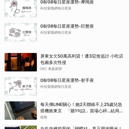
08/08每日星座運勢-摩羯座
科技紫微網每日星座
08/08每日星座運勢-巨蟹座
科技紫微網每日星座
屏東女欠50萬高利貸！遭3惡煞追討 小吃店
包廂多次性侵
EBC 東森新聞
08/08每日星座運勢-射手座
科技紫微網每日星座
每天傳LINE關心！她2天聯絡不上25歲兒急
搭機衝東京 「聽1句話」當場心碎...結局看
哭網
鏡報
女生內褲前面的「蝴蝶結」真正用途曝光！