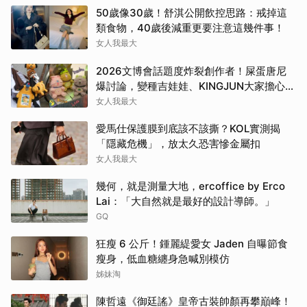
50歲像30歲！舒淇公開飲控思路：戒掉這
類食物，40歲後減重更要注意這幾件事！
女人我最大
2026文博會話題度炸裂創作者！屎蛋唐尼
爆討論，變種吉娃娃、KINGJUN大家擔心買
不到
女人我最大
愛馬仕保護膜到底該不該撕？KOL實測揭
「隱藏危機」，放太久恐害慘金屬扣
女人我最大
幾何，就是測量大地，ercoffice by Erco
Lai：「大自然就是最好的設計導師。」
GQ
狂瘦 6 公斤！鍾麗緹愛女 Jaden 自曝節食
瘦身，低血糖纏身急喊別模仿
姊妹淘
陳哲遠《御廷謠》皇帝古裝帥顏再攀巔峰！