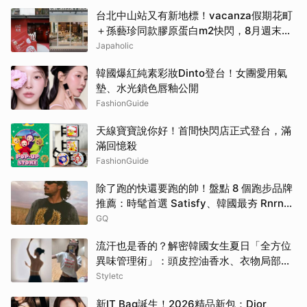
台北中山站又有新地標！vacanza假期花町
＋孫藝珍同款膠原蛋白m2快閃，8月週末必
逛這2大爆款景點
Japaholic
韓國爆紅純素彩妝Dinto登台！女團愛用氣
墊、水光鎖色唇釉公開
FashionGuide
天線寶寶說你好！首間快閃店正式登台，滿
滿回憶殺
FashionGuide
除了跑的快還要跑的帥！盤點 8 個跑步品牌
推薦：時髦首選 Satisfy、韓國最夯 Rnrn
全都要擁有！
GQ
流汗也是香的？解密韓國女生夏日「全方位
異味管理術」：頭皮控油香水、衣物局部消
臭，打造自帶母胎偽體香
Styletc
新IT Bag誕生！2026精品新包：Dior、