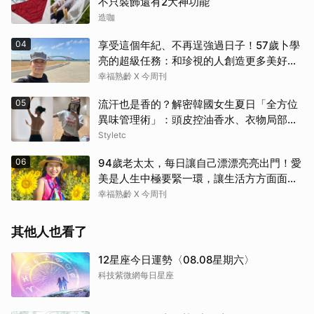
不只裝飾還有2大神功能
造咖
04
享受這個年紀、不再逞強過日子！57歲卜學
亮的超級任務：和珍視的人創造更多美好記
憶
幸福熟齡 X 今周刊
05
流汗也是香的？解密韓國女生夏日「全方位
異味管理術」：頭皮控油香水、衣物局部消
臭，打造自帶母胎偽體香
Styletc
06
94歲老太太，每日讓自己漂漂亮亮出門！愛
美是人生中極要緊一環，讓生活方方面面，
更加豐富有樂趣
幸福熟齡 X 今周刊
其他人也看了
12星座今日運勢〈08.08星期六〉
科技紫微網每日星座