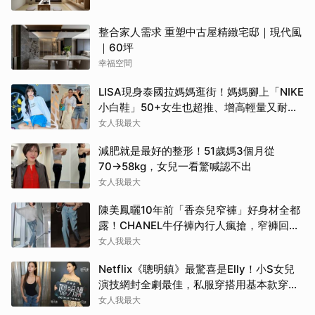
整合家人需求 重塑中古屋精緻宅邸｜現代風
｜60坪
幸福空間
LISA現身泰國拉媽媽逛街！媽媽腳上「NIKE
小白鞋」50+女生也超推、增高輕量又耐
走！
女人我最大
減肥就是最好的整形！51歲媽3個月從
70→58kg，女兒一看驚喊認不出
女人我最大
陳美鳳曬10年前「香奈兒窄褲」好身材全都
露！CHANEL牛仔褲內行人瘋搶，窄褲回歸
必看這幾條
女人我最大
Netflix《聰明鎮》最驚喜是Elly！小S女兒
演技網封全劇最佳，私服穿搭用基本款穿出
高級感
女人我最大