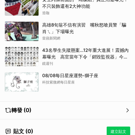
不只裝飾還有2大神功能
造咖
高雄8旬翁不信有演習 嘴秋怒嗆員警「騙
肖ㄟ」下場曝光
壹蘋新聞網
43名學生失蹤懸案...12年重大進展！震撼內
幕曝光 高官當年下令「銷毀監視器」今遭
逮
鏡週刊
08/08每日星座運勢-獅子座
科技紫微網每日星座
轉發 (0)
貼文 (0)
建立貼文