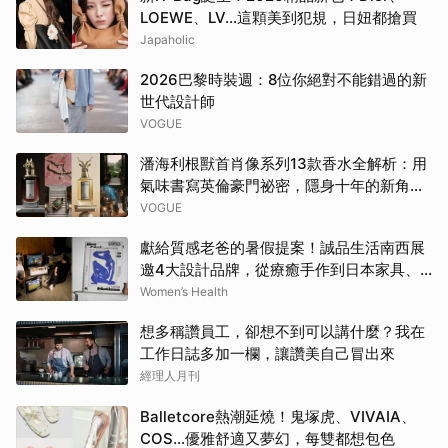
LOEWE、LV…這顆美到犯規，日妞都搶買
Japaholic
2026巴黎時裝週：8位你絕對不能錯過的新
世代設計師
VOGUE
潘海利根獸首肖像系列13款香水全解析：用
氣味書寫英倫豪門祕密，隱身十年的新角色
終於現身
VOGUE
獻給質感老爸的暑假提案！誠品生活南西展
邀4大設計品牌，從療癒手作到日本家具、
AI好禮寵愛全家 | Women's Health
Women’s Health
想多稱讚員工，卻想不到可以講什麼？我在
工作日誌多加一欄，讓讚美自己冒出來
經理人月刊
Balletcore熱潮延燒！鬼塚虎、VIVAIA、
COS…優雅舒適又夢幻，每雙都想包色