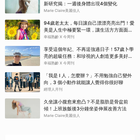
新研究揭：一週後身體出現4個變化
Marie Claire美麗佳人
94歲老太太，每日讓自己漂漂亮亮出門！愛
美是人生中極要緊一環，讓生活方方面面，
更加豐富有樂趣
幸福熟齡 X 今周刊
享受這個年紀、不再逞強過日子！57歲卜學
亮的超級任務：和珍視的人創造更多美好記
憶
幸福熟齡 X 今周刊
「我是 I 人，怎麼辦？」不用勉強自己變外
向，3 個小動作就能讓人覺得你很好聊
經理人月刊
久坐讓小腹愈來愈凸？不是脂肪是骨盆前
傾！上班族飯後3分鐘坐姿伸展改善方法
Marie Claire美麗佳人