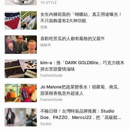
代男性？
1% STYLE
女生內褲前面的「蝴蝶結」真正用途曝光！
不只裝飾還有2大神功能
造咖
喜歡吃苦瓜的人都有嚴格的父親?!
姊妹淘
kim-a：推「DARK GOLDBite」巧克力積木
拼出苦甜愛情滋味
FashionGuide
Jo Malone把蔬菜變香水！胡蘿蔔、南瓜、
甜菜根香氛意外超迷人
FashionGuide
不輸日韓！台灣時裝品牌推薦：Studio
Doe、PAZZO、Mercci22，把「高級鬆弛
感」穿成日常
Styletc