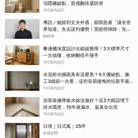
項隱藏缺點，質感翻倍還防滑
100室內設計
專訪／她抓到丈夫外遇，卻因急著「讓全世
界知道」失去談判優勢！雷皓明律師：先守
住證據，才有選擇
姊妹淘
餐邊櫃深度設計出錯超難用！3大標準尺寸
一次搞懂，收納翻倍不撞手
100室內設計
水泥粉光牆面真有這麼美？4大優缺點、施
工3細節一次看，這些容易後悔的坑新手最
常踩
100室內設計
浴室裝修降板水線沒做好？這3大錯誤埋下
排水隱患，10年後漏水、返臭全出現
100室內設計
日境｜日式風｜25坪
幸福空間