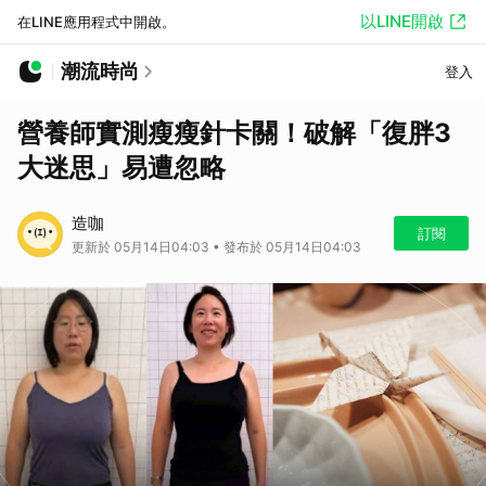
以LINE開啟
在LINE應用程式中開啟。
潮流時尚
登入
營養師實測瘦瘦針卡關！破解「復胖3
大迷思」易遭忽略
造咖
訂閱
更新於 05月14日04:03 • 發布於 05月14日04:03