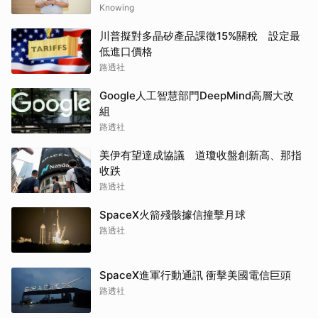
day的countdown現在已經開始了
Knowing
川普擬對多晶矽產品課徵15%關稅 設定最
低進口價格
路透社
Google人工智慧部門DeepMind高層大改
組
路透社
美伊有望達成協議 道瓊收盤創新高、那指
收跌
路透社
SpaceX火箭殘骸據信撞擊月球
路透社
SpaceX進軍行動通訊 衝擊美國電信巨頭
路透社