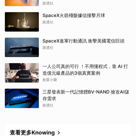
路透社
SpaceX火箭殘骸據信撞擊月球
路透社
SpaceX進軍行動通訊 衝擊美國電信巨頭
路透社
一人公司真的可行 ！不用懂程式，靠 AI 打
造億元級產品的3個真實案例
創業小聚
三星發表新一代記憶體BV-NAND 搶攻AI儲
存需求
路透社
查看更多Knowing