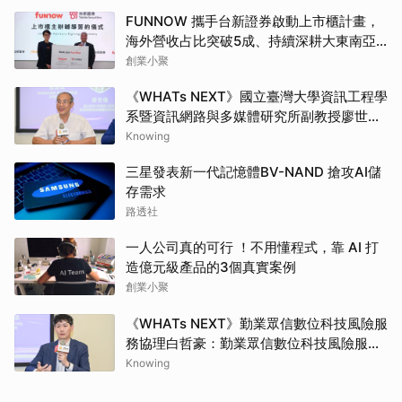
FUNNOW 攜手台新證券啟動上市櫃計畫，
海外營收占比突破5成、持續深耕大東南亞
市場
創業小聚
《WHATs NEXT》國立臺灣大學資訊工程學
系暨資訊網路與多媒體研究所副教授廖世
偉：690萬顆比特幣仍用舊地址格式面臨量
Knowing
子風險，去中心化治理考驗升級腳步
三星發表新一代記憶體BV-NAND 搶攻AI儲
存需求
路透社
一人公司真的可行 ！不用懂程式，靠 AI 打
造億元級產品的3個真實案例
創業小聚
《WHATs NEXT》勤業眾信數位科技風險服
務協理白哲豪：勤業眾信數位科技風險服務
協理白哲豪：CBOM資產盤點場景複雜多
Knowing
元，目前無自動化解決方案能百分之百完整