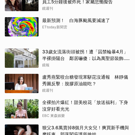
員工5分鐘後被炸死！家屬悲慟擬告
鏡週刊
最新預測！ 白海豚颱風要減速了
ETtoday新聞雲
33歲女流落街頭被拐！遭「囚禁輪暴4月」
半裸掛陽台 鄰居嚇傻：以為萬聖節裝飾...
主謀竟與妻小同住
鏡報
盧秀燕緊咬台糖發現苯駢芘沒通報 林靜儀
秀圖反擊：脫膠原油能吃？
鏡週刊
全裸拍片爆紅！甜美校花「放送福利」下身
沒穿好看光光
EBC 東森娛樂
狠父3.6萬賣掉8個月大女兒！爽買新手機與
摩托車 部落闖庇護所搶娃