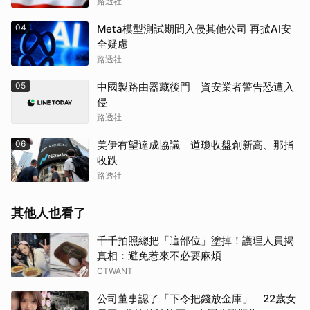
路透社
04
Meta模型測試期間入侵其他公司 再掀AI安
全疑慮
路透社
05
中國製路由器藏後門 資安業者警告恐遭入
侵
路透社
06
美伊有望達成協議 道瓊收盤創新高、那指
收跌
路透社
其他人也看了
千千拍照總把「這部位」塗掉！護理人員揭
真相：避免惹來不必要麻煩
CTWANT
公司董事認了「下令把錢放金庫」 22歲女