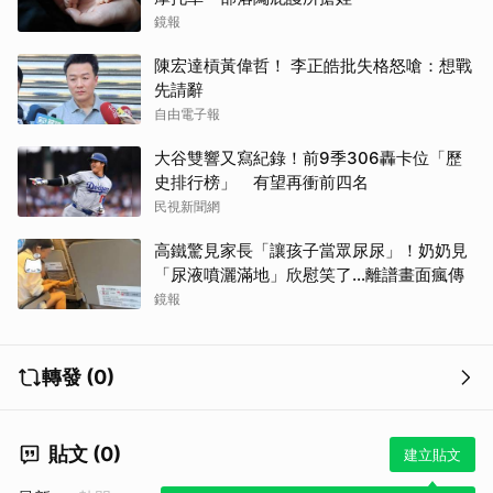
鏡報
陳宏達槓黃偉哲！ 李正皓批失格怒嗆：想戰
先請辭
自由電子報
大谷雙響又寫紀錄！前9季306轟卡位「歷
史排行榜」 有望再衝前四名
民視新聞網
高鐵驚見家長「讓孩子當眾尿尿」！奶奶見
「尿液噴灑滿地」欣慰笑了…離譜畫面瘋傳
鏡報
轉發 (0)
貼文 (0)
建立貼文