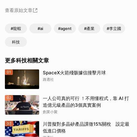
查看原始文章
#龍蝦
#ai
#agent
#產業
#李立國
取消
科技
更多科技相關文章
01
SpaceX火箭殘骸據信撞擊月球
路透社
02
一人公司真的可行 ！不用懂程式，靠 AI 打
造億元級產品的3個真實案例
創業小聚
03
川普擬對多晶矽產品課徵15%關稅 設定最
低進口價格