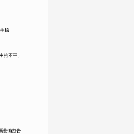
衛生棉
中抱不平」
屬悲慟擬告