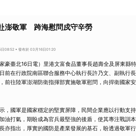
赴澎敬軍 跨海慰問戍守辛勞
日08:52 • 發布於 03月16日01:20
家豪臺北16日電）里港文富食品董事長趙壽全及屏東縣
日前在行政院南區聯合服務中心執行長許乃文、副執行長
，前往陸軍澎湖防衛指揮部實施敬軍慰問，向捍衛國家安
示，國軍是國家穩定的堅實屏障，民間企業應以行動支持
加油打氣，期盼成為官兵最堅強的後盾，使其專注戰訓本
長亦指出，厚實的國防是產業發展的基石，盼透過敬軍行