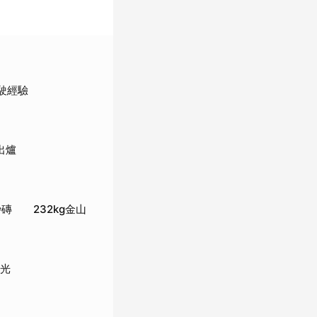
駛經驗
出爐
磚 232kg金山
敗光