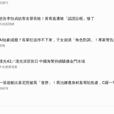
鏡週刊
取消
怒告李怡貞妨害名譽吞敗！黃宥嘉遭嗆「認證訟棍」慘了
民視新聞網
AI短劇成癮？長輩狂追停不下來，子女崩潰「角色對調」！專家警告
造咖
漢光42／漢光演習首日 中國海警持續騷擾金門水域
中央廣播電臺
一張遊艇比基尼照被罵「發胖」！喬治娜遭身材羞辱陷焦慮，C羅一
姊妹淘