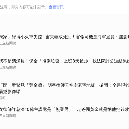
注意，部分內容可能未顯示。
查看資訊
獨家／綠博小火車失控…害夫妻成死別！害命司機是海軍雇員：無駕
三立新聞網
我不是清潔員！保全「拒倒垃圾」上班3天被炒 找法院討公道結果
三立新聞網
打開一看驚見「黃金牆」!明星律師天空樹豪宅地板一掀開：全是現鈔
震撼影像曝
鏡報
女律師詐慈濟10億主謀竟是「無業男」 老爸囤黃金就是怕他把錢
三立新聞網