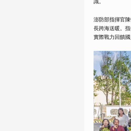
識。
澎防部指揮官陳
長跨海送暖。指
實際戰力回饋國