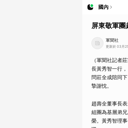
國內
屏東敬軍團
軍聞社
更新於 03月25
（軍聞社記者莊
長黃秀智一行，
問莊全成陪同下
摯謝忱。
趙壽全董事長表
組團為基層弟兄
榮。黃秀智理事