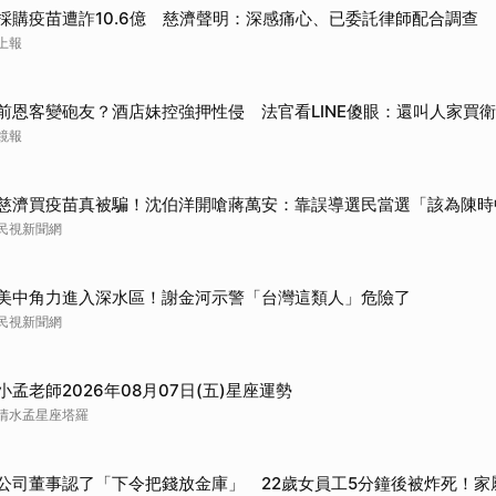
採購疫苗遭詐10.6億 慈濟聲明：深感痛心、已委託律師配合調查
上報
前恩客變砲友？酒店妹控強押性侵 法官看LINE傻眼：還叫人家買
鏡報
慈濟買疫苗真被騙！沈伯洋開嗆蔣萬安：靠誤導選民當選「該為陳時
民視新聞網
美中角力進入深水區！謝金河示警「台灣這類人」危險了
民視新聞網
小孟老師2026年08月07日(五)星座運勢
清水孟星座塔羅
公司董事認了「下令把錢放金庫」 22歲女員工5分鐘後被炸死！家