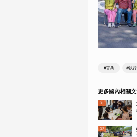
#官兵
#執
更多國內相關文
01
02