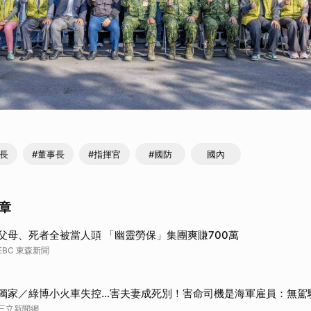
行長
#董事長
#指揮官
#國防
國內
章
父母、死者全被當人頭 「幽靈勞保」集團爽賺700萬
EBC 東森新聞
獨家／綠博小火車失控…害夫妻成死別！害命司機是海軍雇員：無駕
三立新聞網