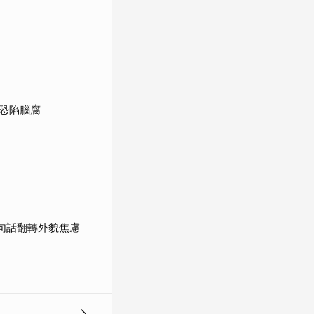
恐陷腦腐
句話翻轉外貌焦慮