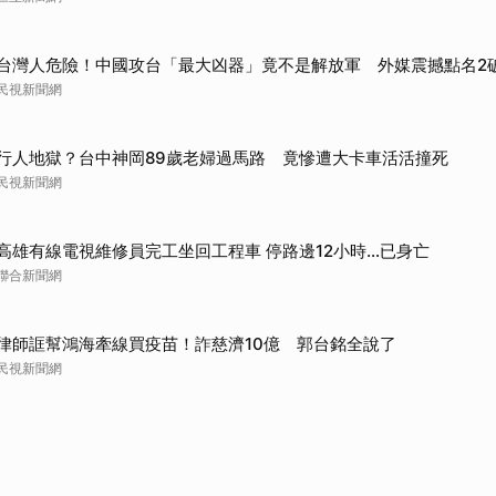
台灣人危險！中國攻台「最大凶器」竟不是解放軍 外媒震撼點名2
民視新聞網
行人地獄？台中神岡89歲老婦過馬路 竟慘遭大卡車活活撞死
民視新聞網
高雄有線電視維修員完工坐回工程車 停路邊12小時…已身亡
聯合新聞網
律師誆幫鴻海牽線買疫苗！詐慈濟10億 郭台銘全說了
民視新聞網