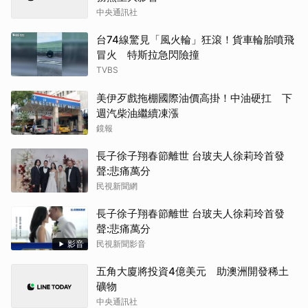
中央通訊社
台74線驚見「風火輪」狂滾！貨車輪胎噴飛
冒火 特斯拉急閃險撞
TVBS
美伊歹戲拖棚國際油價高掛！中油硬扛 下
週汽柴油繼續凍漲
鏡報
長子徐子翔春節離世 台玻夫人徐莉玲首發
聲:悲痛萬分
民視新聞網
長子徐子翔春節離世 台玻夫人徐莉玲首發
聲:悲痛萬分
影音
民視新聞影音
五角大廈將投資4億美元 助澳洲開發稀土
礦物
中央通訊社