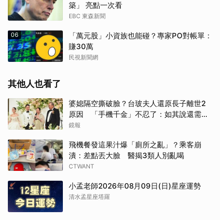
築」 亮點一次看
EBC 東森新聞
06
「萬元股」小資族也能碰？專家PO對帳單：
賺30萬
民視新聞網
其他人也看了
婆媳隔空撕破臉？台玻夫人還原長子離世2
原因 「手機千金」不忍了：如其說還需要
離開嗎？
鏡報
飛機餐發這果汁爆「廁所之亂」？乘客崩
潰：差點丟大臉 醫揭3類人別亂喝
CTWANT
小孟老師2026年08月09日(日)星座運勢
清水孟星座塔羅