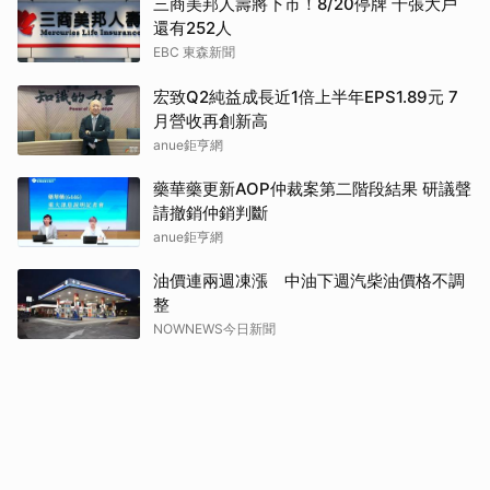
三商美邦人壽將下市！8/20停牌 千張大戶
還有252人
EBC 東森新聞
宏致Q2純益成長近1倍上半年EPS1.89元 7
月營收再創新高
anue鉅亨網
藥華藥更新AOP仲裁案第二階段結果 研議聲
請撤銷仲銷判斷
anue鉅亨網
油價連兩週凍漲 中油下週汽柴油價格不調
整
NOWNEWS今日新聞