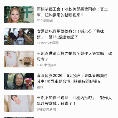
再槓演藝工會！池秋美開轟曹雨婷：賓士
車、紐約豪宅的錢哪裡來？
三立新聞網
女通緝犯冒用姊姊身分！喊老公「我妹
婿」 警1句話讓她認了
ETtoday新聞雲
王凱過世還回棚內拍戲？製作人靈堂喊：你
殺青了
EBC 東森娛樂
盲眼龍婆2026「5大預言」剩3項未驗證
其中1項恐牽動台灣...關鍵時間點曝光
鏡報
王凱不知自己過世「回棚內拍戲」 製作人
親赴靈堂喊：殺青了！
緯來娛樂新聞