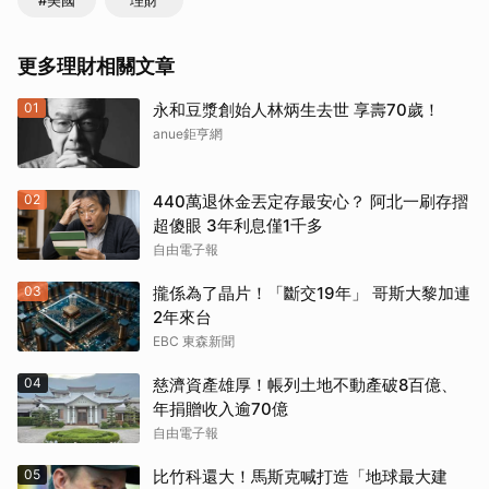
#美國
理財
更多理財相關文章
01
永和豆漿創始人林炳生去世 享壽70歲！
anue鉅亨網
02
440萬退休金丟定存最安心？ 阿北一刷存摺
超傻眼 3年利息僅1千多
自由電子報
03
攏係為了晶片！「斷交19年」 哥斯大黎加連
2年來台
EBC 東森新聞
04
慈濟資產雄厚！帳列土地不動產破8百億、
年捐贈收入逾70億
自由電子報
05
比竹科還大！馬斯克喊打造「地球最大建