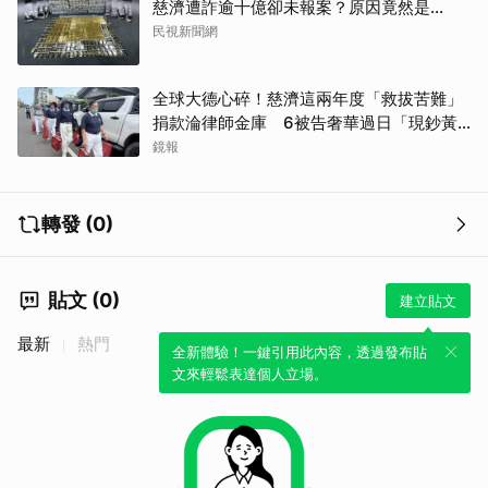
慈濟遭詐逾十億卻未報案？原因竟然是...
民視新聞網
全球大德心碎！慈濟這兩年度「救拔苦難」
取消
捐款淪律師金庫 6被告奢華過日「現鈔黃
金淹腳目」
鏡報
轉發 (0)
貼文 (0)
建立貼文
最新
熱門
全新體驗！一鍵引用此內容，透過發布貼
文來輕鬆表達個人立場。