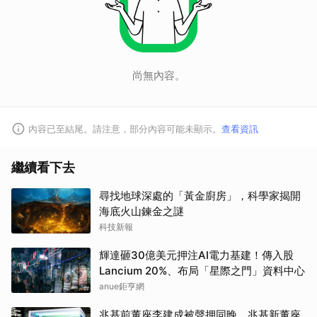
尚無內容。
內容已至結尾。請注意，部分內容可能未顯示。
查看資訊
繼續看下去
尋找地球深處的「黃金廚房」，科學家揭開
海底火山鍊金之謎
科技新報
輝達砸30億美元押注AI電力基建！傳入股
Lancium 20%、布局「星際之門」資料中心
anue鉅亨網
兆基前董座李建成被聲押同晚 兆基新董座