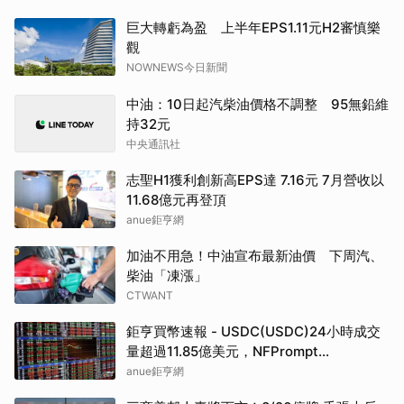
巨大轉虧為盈 上半年EPS1.11元H2審慎樂
觀
NOWNEWS今日新聞
中油：10日起汽柴油價格不調整 95無鉛維
持32元
中央通訊社
志聖H1獲利創新高EPS達 7.16元 7月營收以
11.68億元再登頂
anue鉅亨網
加油不用急！中油宣布最新油價 下周汽、
柴油「凍漲」
CTWANT
鉅亨買幣速報 - USDC(USDC)24小時成交
量超過11.85億美元，NFPrompt
Token(NFP)24小時漲幅達66.2%
anue鉅亨網