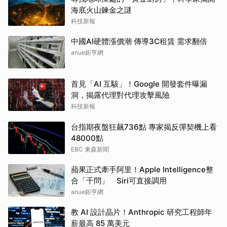
海底火山鍊金之謎
科技新報
中國AI硬體漲價潮 傳導3C租賃 需求翻倍
anue鉅亨網
首見「AI 互駭」！Google 開發套件曝漏
洞，揭露代理對代理攻擊風險
科技新報
台指期夜盤狂飆736點 專家揭反彈契機上看
48000點
EBC 東森新聞
蘋果正式牽手阿里！Apple Intelligence整
合「千問」 Siri可直接調用
anue鉅亨網
教 AI 設計晶片！Anthropic 研究工程師年
薪最高 85 萬美元