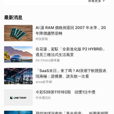
查看更多
最新消息
AI 讓 RAM 價格倒退回 2007 年水準，20
年降價趨勢逆轉
科技新報
在花蓮，駕馭「全新進化版 P2 HYBRID」
遇見三種法式生活風景
Go Choice購車趣
「SaaS末日」來了嗎？AI浪潮下軟體股表
現兩極：誰獲勝、誰失敗一次看
anue鉅亨網
今彩539第115192期 頭獎1注中獎
中央通訊社
尋找地球深處的「黃金廚房」，科學家揭開