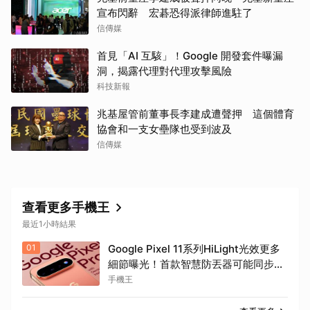
宣布閃辭 宏碁恐得派律師進駐了
信傳媒
首見「AI 互駭」！Google 開發套件曝漏
洞，揭露代理對代理攻擊風險
科技新報
兆基屋管前董事長李建成遭聲押 這個體育
協會和一支女壘隊也受到波及
信傳媒
查看更多手機王
最近1小時結果
01
Google Pixel 11系列HiLight光效更多
細節曝光！首款智慧防丟器可能同步推
出
手機王