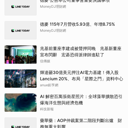
德麥 公告本公司董事會重要決議事項
MoneyDJ理財網
德麥 115年7月營收5.93億、年增8.75%
MoneyDJ理財網
兆基前董座李建成被聲押同晚 兆基新董座
宣布閃辭 宏碁恐得派律師進駐了
信傳媒
輝達砸30億美元押注AI電力基建！傳入股
Lancium 20%、布局「星際之門」資料中心
anue鉅亨網
AI 解密百萬張衛星照片：全球藻華擴散恐引
爆海洋生態與經濟危機
科技新報
藥華藥：AOP仲裁案第二階段判斷出爐 財
務無重大影響