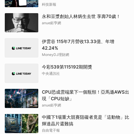
科技新報
永和豆漿創始人林炳生去世 享壽70歲！
anue鉅亨網
伊雲谷 115年7月營收13.33億、年增
42.24%
MoneyDJ理財網
今彩539第115192期開獎
中央通訊社
CPU恐成雲端業下一個瓶頸！亞馬遜AWS出
現「CPU短缺」
anue鉅亨網
中國下1場重大競賽阻礙者竟是「這動物」比
輝達晶片還難搞
自由電子報