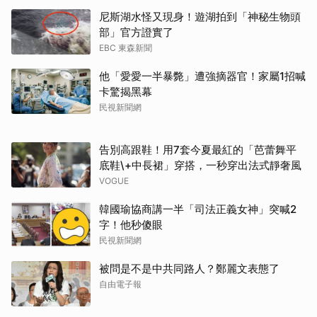
尼斯湖水怪又現身！遊湖拍到「神秘生物頭
部」官方證實了
EBC 東森新聞
他「愛愛一半暴斃」遭強摘器官！家屬1招喊
卡驚揭黑幕
民視新聞網
告別高跟鞋！用7套今夏最紅的「芭蕾舞平
底鞋\+中長裙」穿搭，一秒穿出法式靜奢風
VOGUE
韓國瑜協商講一半「司法正義女神」突喊2
字！他秒傻眼
民視新聞網
被問是不是中共同路人？鄭麗文表態了
自由電子報