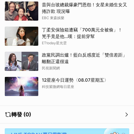
昔與台玻總裁爆豪門恩怨！女星未婚生女又
捲詐欺 現況曝
EBC 東森娛樂
丁柔安保險箱遭竊「700萬元全被偷」！
兇手竟是他...嘆：提前穿幫
ETtoday星光雲
政黨民調出爐！藍白反感度近「雙倍差距」
離翻正還很遠
民視新聞網
12星座今日運勢〈08.07星期五〉
科技紫微網每日星座
轉發 (0)