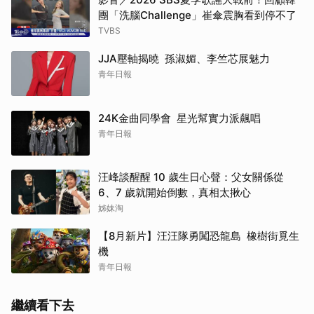
團「洗腦Challenge」崔傘震胸看到停不了
TVBS
JJA壓軸揭曉 孫淑媚、李竺芯展魅力
青年日報
24K金曲同學會 星光幫實力派飆唱
青年日報
汪峰談醒醒 10 歲生日心聲：父女關係從
6、7 歲就開始倒數，真相太揪心
姊妹淘
【8月新片】汪汪隊勇闖恐龍島 橡樹街覓生
機
青年日報
繼續看下去