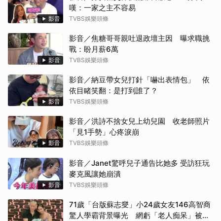
嘆：一家之主不容易
影音
TVBS娛樂頭條
影音／焦糖哥哥親吐退政壇主因 曝求職挑
戰：盼月薪6萬
影音
TVBS娛樂頭條
影音／納豆帶女兒打針「嚇出表情包」 依
依目睹笑翻：是打到誰了？
影音
TVBS娛樂頭條
取消
影音／洪詩不捨女兒上幼兒園 收老師照片
「見1手勢」心疼淚崩
影音
TVBS娛樂頭條
影音／Janet驚呼兒子通告比她多 受訪狂玩
麥克風讓她崩潰
影音
TVBS娛樂頭條
71歲「台版蘇志燮」小24歲女友146高智商
驚人學霸背景曝光 網虧「老人痴呆」被詐