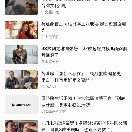
台灣文化(圖)
中央通訊社
吳建豪首度同框日本正妹老婆 超甜蜜畫面曝
光
自由電子報
63歲關之琳遭爆戀上27歲超嫩男模 時隔3個
月回應了
自由電子報
苦苓喊「唐朝不存在」 網紅批瞎編歷史：
李白、杜甫用鮮卑文寫詩？
CTWANT
田路路生活困頓！許常德轟演藝工會「到底
做什麼」要求財務說清楚
ETtoday星光雲
九孔1通電話暴哭！身障外甥苦拚多年圓公職
夢 自責3歲重病時「想過不要救了」