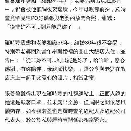
盈喜迎珍珠婚（結婚30年），老婆偶爾出現在影片
中，都會被他低調後製遮臉，今年母親節前夕，羅時
豐竟罕見連PO好幾張與老婆的放閃合照，甜喊：
「從非妳不可…到只能是妳了。」
羅時豐透露和老婆相識36年，結婚30年很不容易，
特別帶老婆回到當年舉辦婚禮的圓山大飯店入住，並
告白：「從非妳不可…到只能是妳了，哈哈哈，感心
感謝，有妳陪伴，母親節快樂。」還分享與老婆在飯
店床上一起手比愛心的照片，相當甜蜜。
張若盈難得出現在羅時豐的社群網站上，正面入鏡的
她還是戴著口罩，並未露出全臉，但眉眼之間依然風
韻猶存，如今張若盈也是羅時豐的經紀人及經紀公司
代表人，於公於私與羅時豐關係都相當緊密。