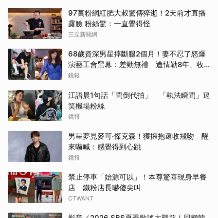
97萬粉網紅肥大叔驚傳猝逝！2天前才直播
露臉 粉絲驚：一直覺得怪
三立新聞網
68歲資深男星摔斷腿2個月！妻不忍了怒爆
演藝工會黑幕：差勁無禮 遭情勒8年、收
二手探病禮
鏡報
江語晨1句話「問倒代拍」 「執法瞬間」逗
笑機場粉絲
鏡報
男星夢見麥可·傑克森！獲擁抱還收飛吻 醒
來嚇喊：感覺得到心跳
鏡報
禁止停車「始源可以」！本尊驚喜現身早餐
店 鐵粉店長嚇傻尖叫
CTWANT
影音／2026 SBS夏季歌謠大戰前！回顧韓