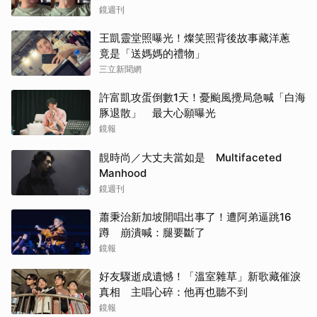
鏡週刊
王凱靈堂照曝光！燦笑照背後故事藏洋蔥
竟是「送媽媽的禮物」
三立新聞網
許富凱攻蛋倒數1天！憂颱風攪局急喊「白海
豚退散」 最大心願曝光
鏡報
靚時尚／大丈夫當如是 Multifaceted
Manhood
鏡週刊
蕭秉治新加坡開唱出事了！遭阿弟逼跳16
蹲 崩潰喊：腿要斷了
鏡報
好友驟逝成遺憾！「溫室雜草」新歌藏催淚
真相 主唱心碎：他再也聽不到
鏡報