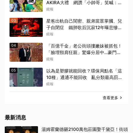
AKIRA大禮 網讚「小帥哥」笑喊：再
生一個
鏡報
03
星爸出軌自己閨密、親弟當眾掌摑、兒
子自閉症 鐵肺歌后沉寂12年曝悲慘人
生
鏡報
04
「百億千金」老公街頭摟嫩妹被抓包！
「臉埋頸肩狂親」驚爆分居中...豪門婚
變+1
鏡報
05
以為是塑膠就能回收？環保局點名「這
10種」通通不能回收 亂分類最高罰6
千
鏡報
查看更多
最新消息
湯姆霍蘭德砸2100萬包莊園娶千黛亞！街頭