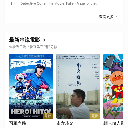
1
Detective Conan the Movie: Fallen Angel of the
Highway
查看更多
最新串流電影
你看過了嗎？快來為它們打分數
電影
電影
冠軍之路
南方時光
麵包超人電