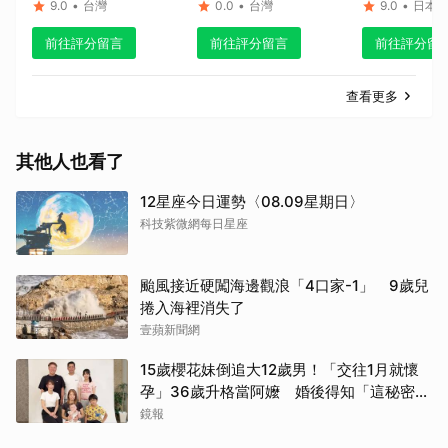
滴的英雄！
9.0
•
台灣
0.0
•
台灣
9.0
•
日本
前往評分留言
前往評分留言
前往評分留
查看更多
其他人也看了
12星座今日運勢〈08.09星期日〉
科技紫微網每日星座
颱風接近硬闖海邊觀浪「4口家-1」 9歲兒
捲入海裡消失了
壹蘋新聞網
15歲櫻花妹倒追大12歲男！「交往1月就懷
孕」36歲升格當阿嬤 婚後得知「這秘密」
傻眼了
鏡報