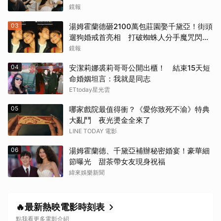
話亡父：他一定在笑
鏡報
《神鬼嚎野人》（2016）
03
湯姆霍蘭德砸2100萬包莊園娶千黛亞！街頭
遛狗婚戒首亮相 打破蜘蛛人分手魔咒閃爆
《網住愛情》（2004）
全場
鏡報
其他（歡迎貼文分享）
04
安潔莉娜裘莉哥哥公開出櫃！ 結束15天短
命婚姻坦言：我就是同志
ETtoday星光雲
05
哪家戲院最值得衝？《愛你致死不渝》特典
大亂鬥 夜光燙金全來了
LINE TODAY 電影
06
湯姆霍蘭德、千黛亞補辦秘密婚宴！豪華細
節曝光 甜茶帶女友現身祝福
緯來娛樂新聞
🔥最新熱映電影時刻表
點我看更多電影介紹