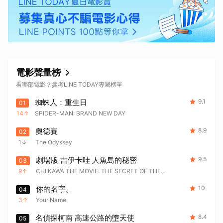
取消
電影聲量榜
看哪部電影？參考LINE TODAY專屬榜單
蜘蛛人：重生日
9.1
01
14
SPIDER-MAN: BRAND NEW DAY
奧德賽
8.9
02
1
The Odyssey
劇場版 吉伊卡哇 人魚島的秘密
9.5
03
9
CHIIKAWA THE MOVIE: THE SECRET OF THE
MERMAID ISLAND
你的名字。
10
04
3
Your Name.
名偵探柯南 高速公路的墮天使
8.4
05