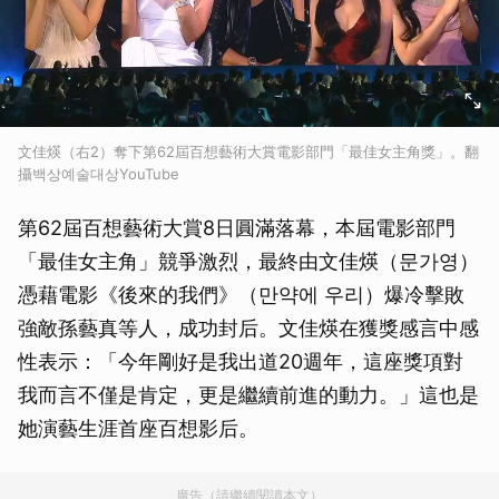
文佳煐（右2）奪下第62屆百想藝術大賞電影部門「最佳女主角獎」。翻
攝백상예술대상YouTube
第62屆百想藝術大賞8日圓滿落幕，本屆電影部門
「最佳女主角」競爭激烈，最終由文佳煐（문가영）
憑藉電影《後來的我們》（만약에 우리）爆冷擊敗
強敵孫藝真等人，成功封后。文佳煐在獲獎感言中感
性表示：「今年剛好是我出道20週年，這座獎項對
我而言不僅是肯定，更是繼續前進的動力。」這也是
她演藝生涯首座百想影后。
廣告（請繼續閱讀本文）