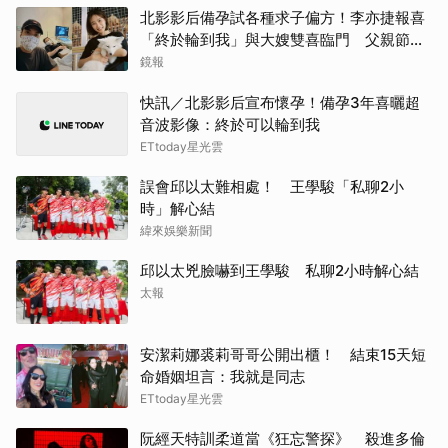
北影影后備孕試各種求子偏方！李亦捷報喜
「終於輪到我」與大嫂雙喜臨門 父親節喊
話亡父：他一定在笑
鏡報
快訊／北影影后宣布懷孕！備孕3年喜曬超
音波影像：終於可以輪到我
ETtoday星光雲
誤會邱以太難相處！ 王學駿「私聊2小
時」解心結
緯來娛樂新聞
邱以太兇臉嚇到王學駿 私聊2小時解心結
太報
安潔莉娜裘莉哥哥公開出櫃！ 結束15天短
命婚姻坦言：我就是同志
ETtoday星光雲
阮經天特訓柔道當《狂忘警探》 殺進多倫