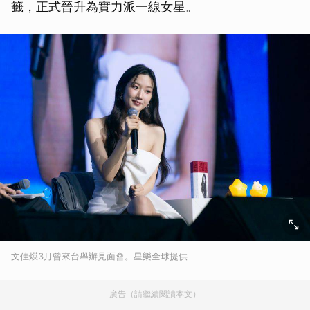
籤，正式晉升為實力派一線女星。
文佳煐3月曾來台舉辦見面會。星樂全球提供
廣告（請繼續閱讀本文）