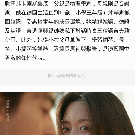
騰堡邦卡爾斯魯厄，父親是物理學家，母親則是音樂
家。她在德國生活直到10歲（小學三年級）才舉家搬
回韓國。受惠於童年的成長環境，她精通韓語、德語
及英語，曾透露與親姊姊私下對話時會三種語言夾雜
使用。此外，她從小在父母薰陶下，學習鋼琴、長
笛、小提琴等樂器，還擅長馬術與攀岩，是演藝圈中
著名的知性代表。
廣告（請繼續閱讀本文）