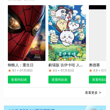
蜘蛛人：重生日
劇場版 吉伊卡哇 人魚
奧德賽
島的秘密
9.1
•
07月28日
9.5
•
07月30日
8.9
•
07月1
查看時刻表
查看時刻表
查看時刻表
查看更多