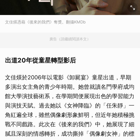
文佳煐憑藉《後來的我們》奪獎。翻攝KMDb
廣告（請繼續閱讀本文）
出道20年從童星轉型影后
文佳煐於2006年以電影《卸屍宴》童星出道，早期
多演出女主角的青少年時期。她曾就讀名門學府成均
館大學演技藝術系，在學期間便展現出色的學習能力
與演技天賦。過去她以《女神降臨》的「任朱靜」一
角紅遍全球，雖然偶像劇形象鮮明，但近年她積極挑
戰不同戲路。此次在《後來的我們》中，她展現了細
膩且深刻的情感轉折，成功撕掉「偶像劇女神」的標