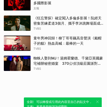
多國際影展
太報
《狂忘警探》確定闖入多倫多影展！阮經天
密集苦練柔道3個月、攜手李沐跳舞場面成
經典
TVBS
童年男神回歸！柳丁哥哥飆高音聲演《戴帽
子的貓》熱血高喊：最棒的一天
TVBS
蜘蛛人娶到MJ！湯姆霍蘭德、千黛亞英國豪
宅補辦秘密婚宴 370公頃頂級莊園派對曝
光
TVBS
全新體驗！一鍵引用此內容，透過發布貼
可以轉發或引用此內容至自己的貼文中，
文來輕鬆表達個人立場。
來發表您的評論或觀點。