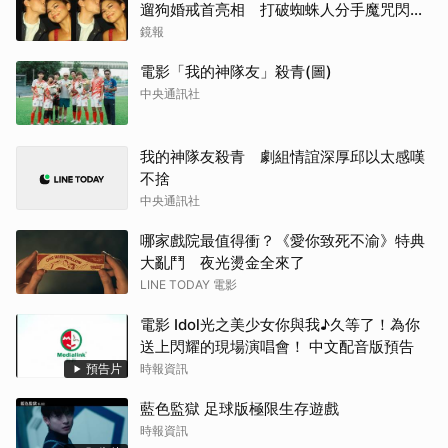
遛狗婚戒首亮相 打破蜘蛛人分手魔咒閃爆
全場
鏡報
電影「我的神隊友」殺青(圖)
中央通訊社
我的神隊友殺青 劇組情誼深厚邱以太感嘆
不捨
中央通訊社
哪家戲院最值得衝？《愛你致死不渝》特典
大亂鬥 夜光燙金全來了
LINE TODAY 電影
電影 Idol光之美少女你與我♪久等了！為你
送上閃耀的現場演唱會！ 中文配音版預告
預告片
時報資訊
藍色監獄 足球版極限生存遊戲
時報資訊