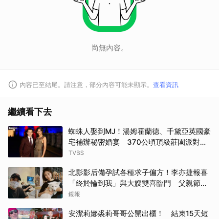
尚無內容。
內容已至結尾。請注意，部分內容可能未顯示。
查看資訊
繼續看下去
蜘蛛人娶到MJ！湯姆霍蘭德、千黛亞英國豪
宅補辦秘密婚宴 370公頃頂級莊園派對曝
光
TVBS
北影影后備孕試各種求子偏方！李亦捷報喜
「終於輪到我」與大嫂雙喜臨門 父親節喊
話亡父：他一定在笑
鏡報
安潔莉娜裘莉哥哥公開出櫃！ 結束15天短