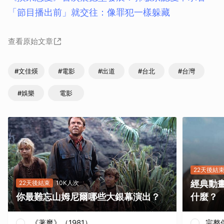
「節目播出前」就交往：像罪犯一樣躲藏
查看原始文章
#文佳煐
#電影
#出道
#台北
#台灣
#娛樂
電影
22天後結
經典動
22天後結束
10K人次
你最難忘山姆尼爾哪些大銀幕演出？
什麼？
《著魔》（1981）
完整