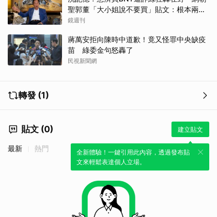
聖郭董「大小姐說不要買」貼文：根本兩碼
事
鏡週刊
蔣萬安拒向陳時中道歉！竟又怪罪中央缺疫
苗 綠委金句怒轟了
民視新聞網
轉發 (1)
貼文 (0)
建立貼文
最新
熱門
全新體驗！一鍵引用此內容，透過發布貼
文來輕鬆表達個人立場。