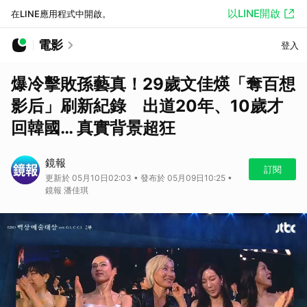
以LINE開啟
在LINE應用程式中開啟。
電影
登入
爆冷擊敗孫藝真！29歲文佳煐「奪百想
影后」刷新紀錄 出道20年、10歲才
回韓國… 真實背景超狂
鏡報
訂閱
更新於 05月10日02:03 • 發布於 05月09日10:25 •
鏡報 潘佳琪