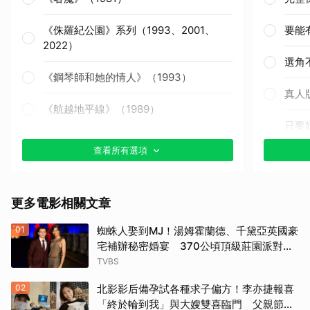
《侏羅紀公園》系列（1993、2001、
要能
2022）
選角
《鋼琴師和她的情人》（1993）
真人
《航越地平線》（1989）
只要
《獵殺紅色十月》（1990）
查看所有選項
其他
《戰慄黑洞》（1995）
更多電影相關文章
《撕裂地平線》（1997）
01
蜘蛛人娶到MJ！湯姆霍蘭德、千黛亞英國豪
《變人》（1999）
宅補辦秘密婚宴 370公頃頂級莊園派對曝
光
TVBS
《鋼鐵墳墓》（2013）
02
北影影后備孕試各種求子偏方！李亦捷報喜
《震盪效應》(2015)
「終於輪到我」與大嫂雙喜臨門 父親節喊