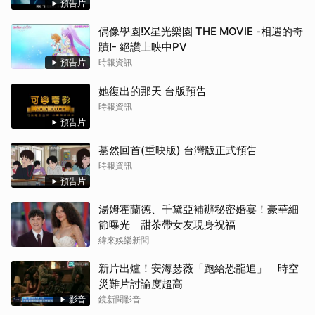
預告片
偶像學園!X星光樂園 THE MOVIE -相遇的奇
蹟!- 絕讚上映中PV
預告片
時報資訊
她復出的那天 台版預告
時報資訊
預告片
驀然回首(重映版) 台灣版正式預告
時報資訊
預告片
湯姆霍蘭德、千黛亞補辦秘密婚宴！豪華細
節曝光 甜茶帶女友現身祝福
緯來娛樂新聞
新片出爐！安海瑟薇「跑給恐龍追」 時空
災難片討論度超高
影音
鏡新聞影音