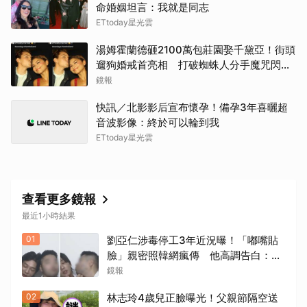
命婚姻坦言：我就是同志
ETtoday星光雲
湯姆霍蘭德砸2100萬包莊園娶千黛亞！街頭
遛狗婚戒首亮相 打破蜘蛛人分手魔咒閃爆
全場
鏡報
快訊／北影影后宣布懷孕！備孕3年喜曬超
音波影像：終於可以輪到我
ETtoday星光雲
查看更多鏡報
最近1小時結果
01
劉亞仁涉毒停工3年近況曝！「嘟嘴貼
臉」親密照韓網瘋傳 他高調告白：愛
你
鏡報
02
林志玲4歲兒正臉曝光！父親節隔空送