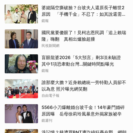
婆媳隔空撕破臉？台玻夫人還原長子離世2
原因 「手機千金」不忍了：如其說還需要
離開嗎？
鏡報
國民黨要傻眼了！見柯志恩民調「追上賴瑞
隆」嗨翻 真相出爐臉超腫
民視新聞網
盲眼龍婆2026「5大預言」剩3項未驗證
其中1項恐牽動台灣...關鍵時間點曝光
鏡報
誰那麼大膽？近身賴總統一旁特勤人員卻不
以為意 照片曝光網笑翻
自由電子報
5566小刀爆離婚台玻千金！14年豪門婚碎
原因曝 岳母徐莉玲風暴意外揭家族祕辛
鏡週刊
洗記憶？慈濟買BNT遭詐綠狂轟在野 網朝