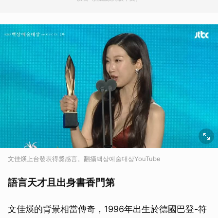
文佳煐上台發表得獎感言。翻攝백상예술대상YouTube
語言天才且出身書香門第
文佳煐的背景相當傳奇，1996年出生於德國巴登-符