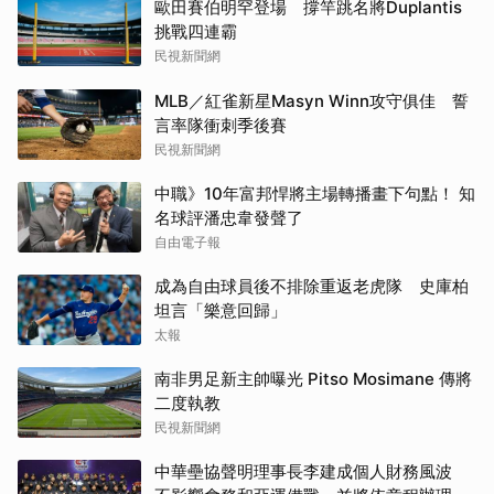
歐田賽伯明罕登場 撐竿跳名將Duplantis
挑戰四連霸
民視新聞網
MLB／紅雀新星Masyn Winn攻守俱佳 誓
言率隊衝刺季後賽
民視新聞網
中職》10年富邦悍將主場轉播畫下句點！ 知
名球評潘忠韋發聲了
自由電子報
成為自由球員後不排除重返老虎隊 史庫柏
坦言「樂意回歸」
太報
南非男足新主帥曝光 Pitso Mosimane 傳將
二度執教
民視新聞網
中華壘協聲明理事長李建成個人財務風波