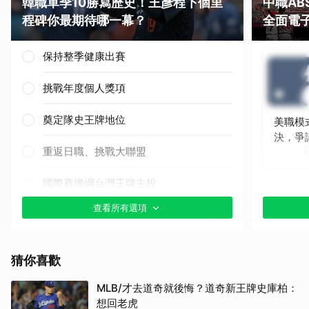
韓職單季10勝寫歷史！王彥程下個里
中職A
程碑你最期待哪一幕？
全面電
保持整季健康出賽
挑戰年度個人獎項
奠定隊史王牌地位
美職模
決，爭
重返日職、挑戰大聯盟
國際賽擔綱台灣王牌主投
查看所有選項
其他（歡迎貼文分享）
猜你喜歡
MLB/才去道奇就後悔？道奇新王牌史庫柏：
想回老虎