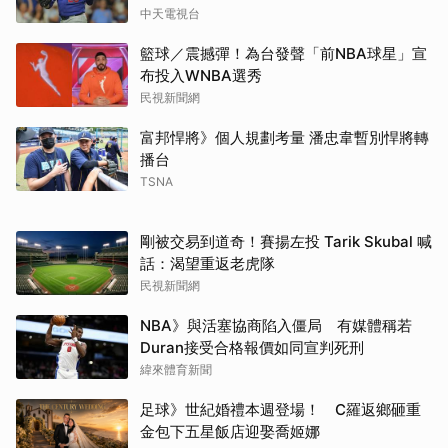
中天電視台
籃球／震撼彈！為台發聲「前NBA球星」宣
布投入WNBA選秀
民視新聞網
富邦悍將》個人規劃考量 潘忠韋暫別悍將轉
播台
TSNA
剛被交易到道奇！賽揚左投 Tarik Skubal 喊
話：渴望重返老虎隊
民視新聞網
NBA》與活塞協商陷入僵局 有媒體稱若
Duran接受合格報價如同宣判死刑
緯來體育新聞
足球》世紀婚禮本週登場！ C羅返鄉砸重
金包下五星飯店迎娶喬姬娜