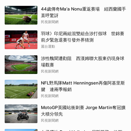
44歲傳奇Ma'a Nonu重返賽場 紐西蘭國手
直呼驚訝
民視新聞網
羽球》印尼兩組混雙組合涉打假球 世錦賽
前夕緊急退賽引發外界猜測
麗台運動
涉性醜聞遭勸阻 西漢姆聯大股東仍現身球
場觀賽
民視新聞網
NFL野馬隊Matt Henningsen再傷阿基里斯
腱 連兩季報銷
民視新聞網
MotoGP英國站衝刺賽 Jorge Martin奪冠擴
大積分領先
民視新聞網