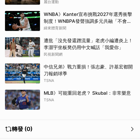
麗台運動
WNBA》Kanter宣布挑戰2027年選秀衝擊
制度！WNBPA發聲強調多元共融「不會成
為政治棋子」
緯來體育新聞
遭批「沒先發還蹭流量」老虎小編遭炎上！
李灝宇坐板凳仍用中文喊話「我愛你」
民視新聞網
中信兄弟》戰力重損！張志豪、許基宏都開
刀報銷球季
TSNA
MLB》可能重回老虎？ Skubal：非常樂意
TSNA
轉發 (0)