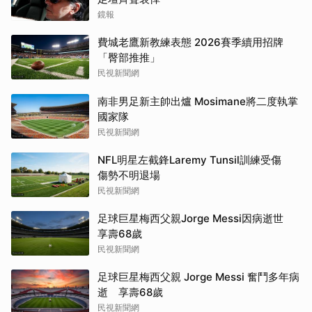
鏡報
費城老鷹新教練表態 2026賽季續用招牌
「臀部推推」
民視新聞網
南非男足新主帥出爐 Mosimane將二度執掌
國家隊
民視新聞網
NFL明星左截鋒Laremy Tunsil訓練受傷
傷勢不明退場
民視新聞網
足球巨星梅西父親Jorge Messi因病逝世
享壽68歲
民視新聞網
足球巨星梅西父親 Jorge Messi 奮鬥多年病
逝 享壽68歲
民視新聞網