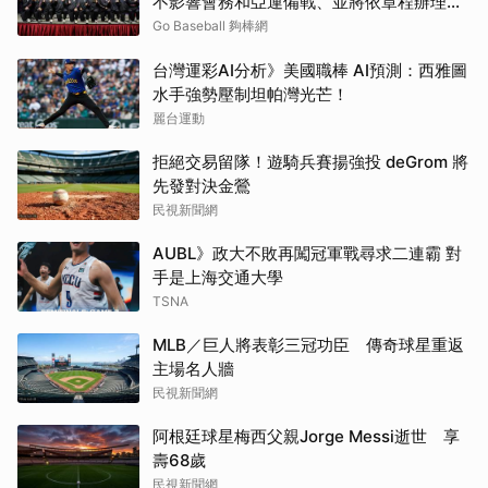
不影響會務和亞運備戰、並將依章程辦理改
選
Go Baseball 夠棒網
台灣運彩AI分析》美國職棒 AI預測：西雅圖
水手強勢壓制坦帕灣光芒！
麗台運動
拒絕交易留隊！遊騎兵賽揚強投 deGrom 將
先發對決金鶯
民視新聞網
AUBL》政大不敗再闖冠軍戰尋求二連霸 對
手是上海交通大學
TSNA
MLB／巨人將表彰三冠功臣 傳奇球星重返
主場名人牆
民視新聞網
阿根廷球星梅西父親Jorge Messi逝世 享
壽68歲
民視新聞網