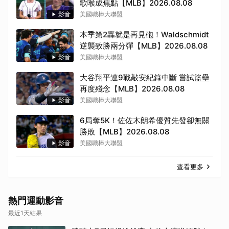
歌喉成焦點【MLB】2026.08.08
影音
美國職棒大聯盟
本季第2轟就是再見砲！Waldschmidt
逆襲致勝兩分彈【MLB】2026.08.08
影音
美國職棒大聯盟
大谷翔平連9戰敲安紀錄中斷 嘗試盜壘
再度殘念【MLB】2026.08.08
影音
美國職棒大聯盟
6局奪5K！佐佐木朗希優質先發卻無關
勝敗【MLB】2026.08.08
影音
美國職棒大聯盟
取消
查看更多
熱門運動影音
最近1天結果