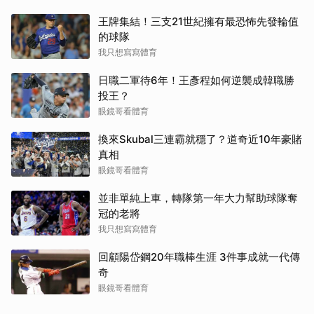
王牌集結！三支21世紀擁有最恐怖先發輪值
的球隊
我只想寫寫體育
日職二軍待6年！王彥程如何逆襲成韓職勝
投王？
眼鏡哥看體育
換來Skubal三連霸就穩了？道奇近10年豪賭
真相
眼鏡哥看體育
並非單純上車，轉隊第一年大力幫助球隊奪
冠的老將
我只想寫寫體育
回顧陽岱鋼20年職棒生涯 3件事成就一代傳
奇
眼鏡哥看體育