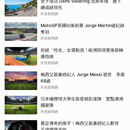
女子環法 Demi Vollering 尼斯單飛 搶下
總成績領先
民視新聞網
MotoGP英國站衝刺賽 Jorge Martin破紀錄
奪冠
民視新聞網
拒絕「性化」女運動員！歐洲田徑賽推新轉
播指南
民視新聞網
梅西父親兼經紀人 Jorge Messi 逝世 享壽
68歲
民視新聞網
日本橄欖球大學生新星精彩達陣 驚豔澳洲
國家隊
民視新聞網
奠定傳奇的推手！梅西父親兼經紀人辭世
足壇齊聲哀悼