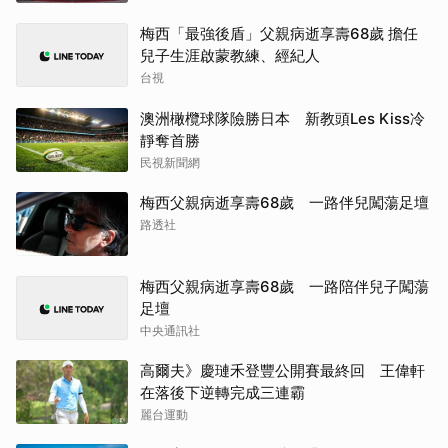
梅西「最強後盾」父親病逝享壽68歲 擔任
兒子生涯啟蒙教練、經紀人
台視
澳洲橄欖球隊險勝日本 新教頭Les Kiss冷
靜奪首勝
民視新聞網
梅西父親病逝享壽68歲 一路伴兒闖蕩足壇
路透社
梅西父親病逝享壽68歲 一路陪伴兒子闖蕩
足壇
中央通訊社
高爾夫》慶璉禾登豐公開賽最終回 王偉軒
在落後下逆轉完成三連霸
麗台運動