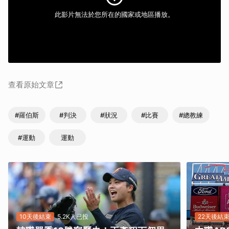
此影片無法於您所在的國家或地區播放。
查看原始文章
#羅伯斯
#判決
#狀況
#比賽
#總教練
#運動
運動
10天後結束
5.2K人已投
22天後結