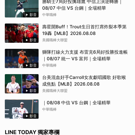
勝騎士7局好投擒雄鷹 中信上演逆轉勝｜
08/07 中信 VS 台鋼｜全場精華
影音
中華職棒
壽星開Buff！Trout生日首打席炸裂本季第
19轟【MLB】2026.08.08
影音
美國職棒大聯盟
獅隊打線火力支援 布雷克6局好投勝投進帳
｜08/07 統一 VS 富邦｜全場精華
影音
中華職棒
台美混血好手Carroll女友獻唱國歌 好歌喉
成焦點【MLB】2026.08.08
影音
美國職棒大聯盟
｜08/08 中信 VS 台鋼｜全場精華
中華職棒
影音
LINE TODAY 獨家專欄