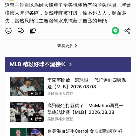
道奇主帥自以為砸大錢買了全美職棒所有的頂尖球員，就會
橫掃大聯盟各隊，竟然球隊被打爆，輸不起丟人，顏面盡
失，當然只能往主審潑髒水來掩蓋了自己的無能
查看更多
MLB 精彩好球不漏接⚾
李灝宇開啟「選球眼」 代打選到四壞保
送【MLB】2026.08.08
影音
美國職棒大聯盟
高飛犧牲打就夠了！McMahon再見一
擊終結比賽【MLB】2026.08.08
影音
美國職棒大聯盟
台美混血好手Carroll女友獻唱國歌 好