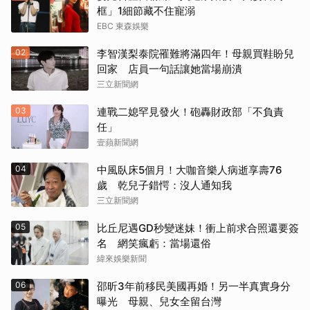
框」1細節藏不住寵溺
EBC 東森娛樂
02
李智漢梨泰院罹難將滿四年！母親買鞋盼兒
回家 店員一句話讓她當場崩潰
三立新聞網
03
連戰二媳罕見發火！砲轟財政部「不負責
任」
壹蘋新聞網
04
中風臥床5個月！大咖音樂人病逝享壽76
歲 乾兒子錯愕：沒人通知我
三立新聞網
05
比丘尼遇GD秒變迷妹！衝上前求合照還要簽
名 網笑瘋虧：當場還俗
緯來娛樂新聞
06
邵昕3年前移民美國再婚！另一半真實身分
曝光 母親、兒女全留台灣