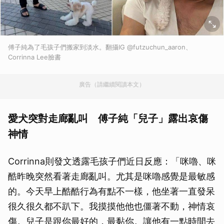
傅子純為了毛孩子們搬家到淡水。翻攝IG @futzuchun_aaron、
Corrinna Lee臉書
廣告（請繼續閱讀本文）
愛犬突對走廊亂叫 傅子純「兒子」露出哀傷
神情
Corrinna則發文透露毛孩子們近日反應：「咪嚕、咪
酷昨晚突然看著走廊亂叫。尤其是咪嚕感覺是最敏感
的。今天早上酷酷行為有點不一樣，他坐著一直發呆
很久很久都不趴下。我摸摸他他也僵著不動，神情哀
傷。兒子是跟你最好的，最黏你。讓他有一點時間去