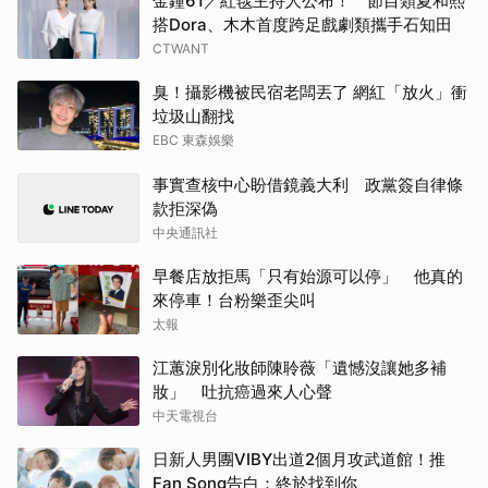
金鐘61／紅毯主持人公布！ 節目類夏和熙
搭Dora、木木首度跨足戲劇類攜手石知田
CTWANT
臭！攝影機被民宿老闆丟了 網紅「放火」衝
垃圾山翻找
EBC 東森娛樂
事實查核中心盼借鏡義大利 政黨簽自律條
款拒深偽
中央通訊社
早餐店放拒馬「只有始源可以停」 他真的
來停車！台粉樂歪尖叫
太報
江蕙淚別化妝師陳聆薇「遺憾沒讓她多補
妝」 吐抗癌過來人心聲
中天電視台
日新人男團VIBY出道2個月攻武道館！推
Fan Song告白：終於找到你