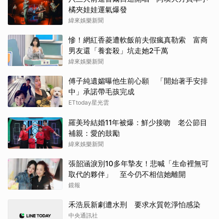
橘夾娃娃運氣爆發
緯來娛樂新聞
慘！網紅香菱遭軟飯前夫假瘋真勒索 富商
男友還「養套殺」坑走她2千萬
緯來娛樂新聞
傅子純遺孀曝他生前心願 「開始著手安排
中」承諾帶毛孩完成
ETtoday星光雲
羅美玲結婚11年被爆：鮮少接吻 老公節目
補親：愛的鼓勵
緯來娛樂新聞
張韶涵淚別10多年摯友！悲喊「生命裡無可
取代的夥伴」 至今仍不相信她離開
鏡報
禾浩辰新劇遭水刑 要求水質乾淨怕感染
中央通訊社