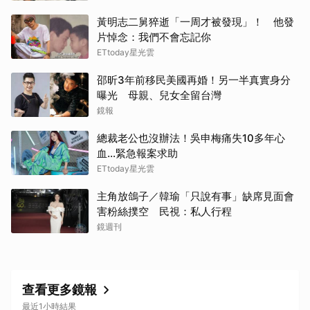
黃明志二舅猝逝「一周才被發現」！ 他發
片悼念：我們不會忘記你
ETtoday星光雲
邵昕3年前移民美國再婚！另一半真實身分
曝光 母親、兒女全留台灣
鏡報
總裁老公也沒辦法！吳申梅痛失10多年心
血...緊急報案求助
ETtoday星光雲
主角放鴿子／韓瑜「只說有事」缺席見面會
害粉絲撲空 民視：私人行程
鏡週刊
查看更多鏡報
最近1小時結果