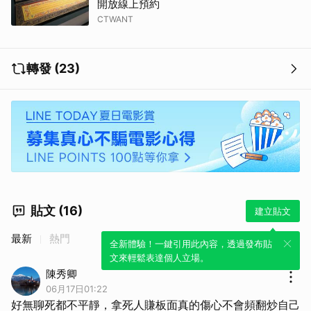
開放線上預約
CTWANT
轉發 (23)
貼文 (16)
建立貼文
最新
熱門
全新體驗！一鍵引用此內容，透過發布貼
文來輕鬆表達個人立場。
陳秀卿
06月17日01:22
好無聊死都不平靜，拿死人賺板面真的傷心不會頻翻炒自己