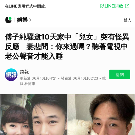
以LINE開啟
在LINE應用程式中開啟。
娛樂
登入
傅子純驟逝10天家中「兒女」突有怪異
反應 妻悲問：你來過嗎？聽著電視中
老公聲音才能入睡
鏡報
訂閱
更新於 06月16日04:21 • 發布於 06月16日02:23 • 鏡
報 杜沛學