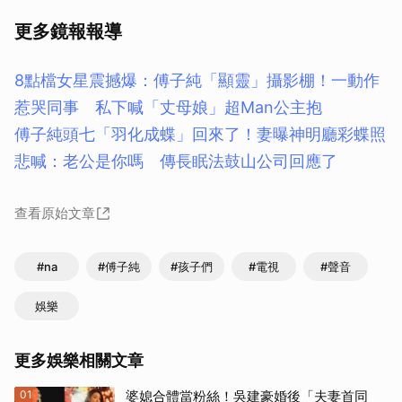
更多鏡報報導
8點檔女星震撼爆：傅子純「顯靈」攝影棚！一動作
惹哭同事 私下喊「丈母娘」超Man公主抱
傅子純頭七「羽化成蝶」回來了！妻曝神明廳彩蝶照
悲喊：老公是你嗎 傳長眠法鼓山公司回應了
查看原始文章
#na
#傅子純
#孩子們
#電視
#聲音
娛樂
更多娛樂相關文章
01
婆媳合體當粉絲！吳建豪婚後「夫妻首同