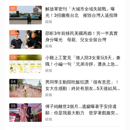
01
解放軍密刊「大城市全域失能戰」曝
光！3招癱瘓台北 摧毀台灣人逼投降
鏡報
02
邵昕3年前移民美國再婚！另一半真實
身分曝光 母親、兒女全留台灣
鏡報
03
小雞上工驚見「徵人陪3女童玩5天」兼
職！小編一句「兄弟冷靜」遭炎上急道
歉
鏡報
04
男同學主動陪吃飯狂讚「很有意思」！
女大生感動：終於有朋友…5天後結局
超心碎
鏡報
05
傅子純離世2個月...遺孀曝著手安排遺
願：你是我最大動力 曾穿著戲服突然
回家！驚人原因曝光
鏡報