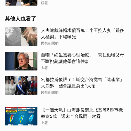
鏡報
其他人也看了
人夫遭戴綠帽求償百萬！小王控人妻「跟多
人極樂」下場曝光
民視新聞網
自嘲「終生需要心理治療」 黃仁勳曝父母
不斷挑剔讓他學會這件事
太報
宏都拉斯傻眼了！斷交台灣竟害「這產業」
大崩盤 國會議長急出1大招
民視新聞網
【一週天氣】白海豚侵襲北北基等6縣市機
率逾5成 週末全台風雨一次看
上報