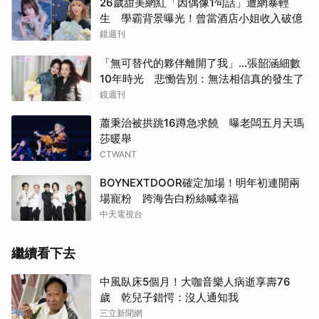
26歲甜美網紅「因偶像1句話」遭網暴輕
生 學霸背景曝光！曾當酒店小姐收入破億
鏡週刊
「無可替代的夥伴離開了我」…張韶涵細數
10年時光 悲慟告別：無法相信真的發生了
鏡週刊
蕭秉治被拱跳16蹲急求饒 曝老闆五月天瑪
莎暖舉
CTWANT
BOYNEXTDOOR確定加場！明年初連開兩
場寵粉 跨海告白粉絲喊幸福
中天電視台
繼續看下去
中風臥床5個月！大咖音樂人病逝享壽76
歲 乾兒子錯愕：沒人通知我
三立新聞網