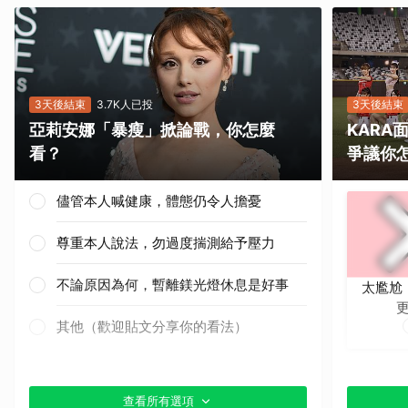
3天後結束
3.7K人已投
3天後結束
亞莉安娜「暴瘦」掀論戰，你怎麼
KAR
看？
爭議你
儘管本人喊健康，體態仍令人擔憂
尊重本人說法，勿過度揣測給予壓力
不論原因為何，暫離鎂光燈休息是好事
太尷尬
其他（歡迎貼文分享你的看法）
查看所有選項