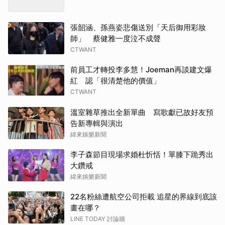
張韶涵、孫燕姿悲傷送別「天后御用彩妝
師」 蔡健雅一度泣不成聲
CTWANT
前員工才轉投李多慧！Joeman再談建文爆
紅 認「很清楚他的價值」
CTWANT
溫室雜草推出全新單曲 寫歌獻已故好友預
告新專輯與演出
緯來娛樂新聞
李子森節目現場求婚杜忻恬！單膝下跪秀出
大鑽戒
緯來娛樂新聞
22名粉絲遭航空公司拒載 追星的界線到底該
畫在哪？
LINE TODAY 討論牆