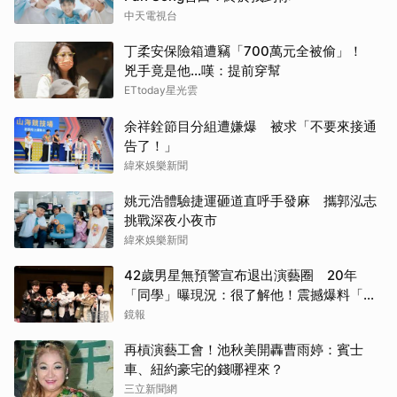
中天電視台
丁柔安保險箱遭竊「700萬元全被偷」！
兇手竟是他...嘆：提前穿幫
ETtoday星光雲
余祥銓節目分組遭嫌爆 被求「不要來接通
告了！」
緯來娛樂新聞
姚元浩體驗捷運砸道直呼手發麻 攜郭泓志
挑戰深夜小夜市
緯來娛樂新聞
42歲男星無預警宣布退出演藝圈 20年
「同學」曝現況：很了解他！震撼爆料「恐
懼」這件事
鏡報
再槓演藝工會！池秋美開轟曹雨婷：賓士
車、紐約豪宅的錢哪裡來？
三立新聞網