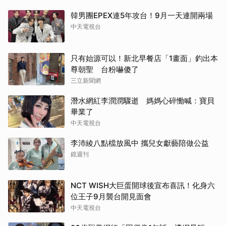
韓男團EPEX連5年攻台！9月一天連開兩場
中天電視台
只有始源可以！新北早餐店「1畫面」釣出本
尊朝聖 台粉嚇傻了
三立新聞網
潛水網紅李潤潤驟逝 媽媽心碎慟喊：寶貝
畢業了
中天電視台
李沛綾八點檔放風中 攜兒女獻藝陪做公益
鏡週刊
NCT WISH大巨蛋開球後宣布喜訊！化身六
位王子9月襲台開見面會
中天電視台