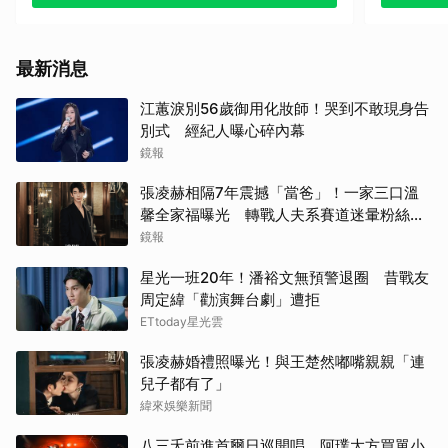
最新消息
江蕙淚別56歲御用化妝師！哭到不敢現身告
別式 經紀人曝心碎內幕
鏡報
張凌赫相隔7年震撼「當爸」！一家三口溫
馨全家福曝光 轉戰人夫系賽道迷暈粉絲嗨
喊：直接結婚
鏡報
星光一班20年！潘裕文無預警退圈 昔戰友
周定緯「勸演舞台劇」遭拒
ETtoday星光雲
張凌赫婚禮照曝光！與王楚然嘟嘴親親「連
兒子都有了」
緯來娛樂新聞
八三夭前進首爾日巡開唱 阿璞大方買單小