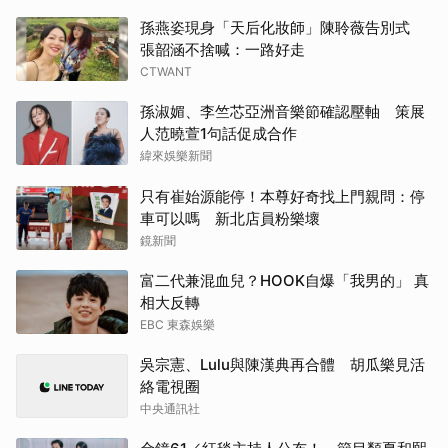
孫燕姿現身「天后化妝師」陳聆薇告別式
張韶涵不捨喊：一路好走
CTWANT
孫淑媚、李竺芯亞洲音樂節確認壓軸 策展
人范曉萱1句話促成合作
緯來娛樂新聞
只有崔始源能停！本尊好奇找上門親問：停
車可以嗎 新北店員粉樂壞
鏡新聞
富二代兼混血兒？HOOK自爆「我男的」 真
相大反轉
EBC 東森娛樂
吳宗憲、Lulu與陳漢典再合體 胡瓜樂見活
絡電視圈
中央通訊社