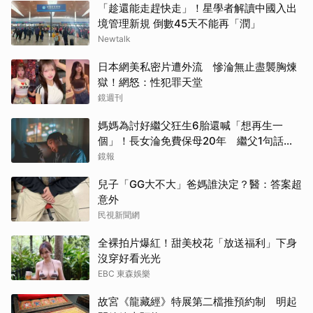
「趁還能走趕快走」！星學者解讀中國入出
境管理新規 倒數45天不能再「潤」
Newtalk
日本網美私密片遭外流 慘淪無止盡襲胸煉
獄！網怒：性犯罪天堂
鏡週刊
媽媽為討好繼父狂生6胎還喊「想再生一
個」！長女淪免費保母20年 繼父1句話嚇
到逃家
鏡報
兒子「GG大不大」爸媽誰決定？醫：答案超
意外
民視新聞網
全裸拍片爆紅！甜美校花「放送福利」下身
沒穿好看光光
EBC 東森娛樂
故宮《龍藏經》特展第二檔推預約制 明起