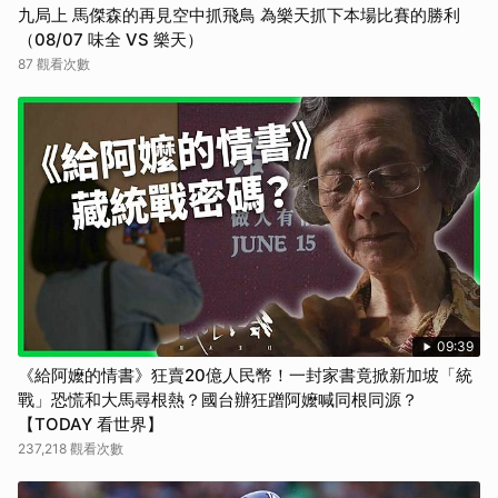
九局上 馬傑森的再見空中抓飛鳥 為樂天抓下本場比賽的勝利
（08/07 味全 VS 樂天）
87 觀看次數
09:39
《給阿嬤的情書》狂賣20億人民幣！一封家書竟掀新加坡「統
戰」恐慌和大馬尋根熱？國台辦狂蹭阿嬤喊同根同源？
【TODAY 看世界】
237,218 觀看次數