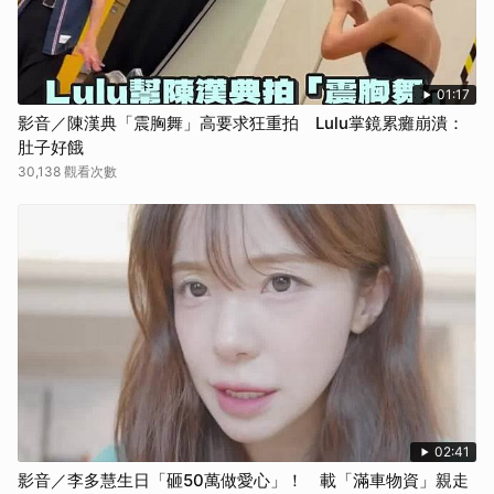
01:17
影音／陳漢典「震胸舞」高要求狂重拍 Lulu掌鏡累癱崩潰：
肚子好餓
30,138 觀看次數
02:41
影音／李多慧生日「砸50萬做愛心」！ 載「滿車物資」親走