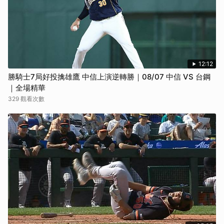
12:12
勝騎士7局好投擒雄鷹 中信上演逆轉勝｜08/07 中信 VS 台鋼
｜全場精華
329 觀看次數