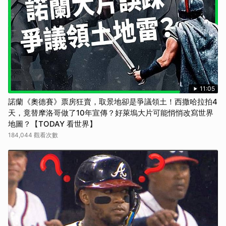
取消
11:05
諾蘭《奧德賽》票房狂賣，取景地卻是爭議領土！西撒哈拉拍4
天，竟替摩洛哥做了10年宣傳？好萊塢大片可能悄悄改寫世界
地圖？【TODAY 看世界】
184,044 觀看次數