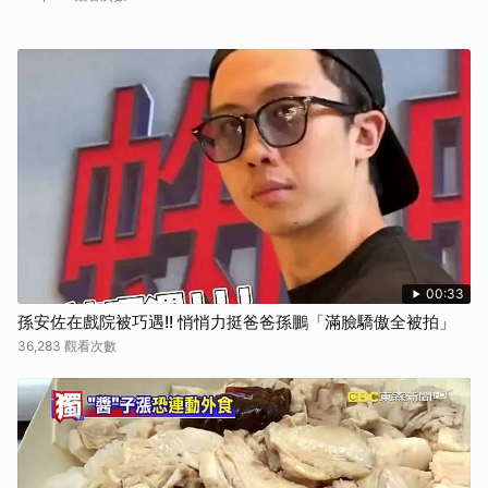
00:33
孫安佐在戲院被巧遇!! 悄悄力挺爸爸孫鵬「滿臉驕傲全被拍」
36,283 觀看次數