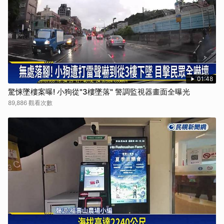
01:48
驚悚墜樓案曝! 小狗從"3樓墜落" 警調監視器畫面全曝光
89,886 觀看次數