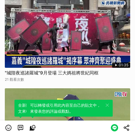
01:35
"城隍夜巡諸羅城"9月登場 三大媽祖將世紀同框
21 觀看次數
全新體驗！一鍵引用此內容，透過發布貼
可以轉發或引用此內容至自己的貼文中，
文來輕鬆表達個人立場。
來發表您的評論或觀點。