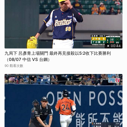
00:44
九局下 呂彥青上場關門 最終再見接殺以5:2收下比賽勝利
（08/07 中信 VS 台鋼）
90 觀看次數