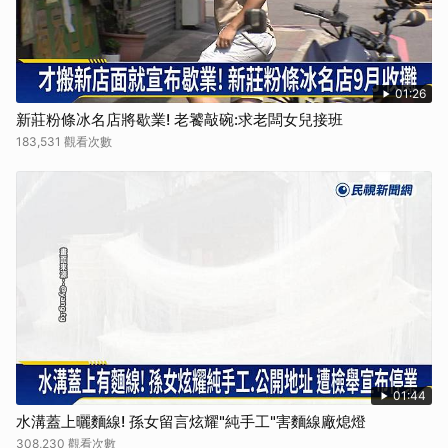
01:26
新莊粉條冰名店將歇業! 老饕敲碗:求老闆女兒接班
183,531 觀看次數
01:44
水溝蓋上曬麵線! 孫女留言炫耀"純手工"害麵線廠熄燈
308,230 觀看次數