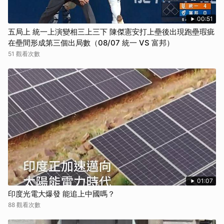
00:51
五局上 統一上演變相三上三下 陳傑憲安打上壘後出現跑壘瑕疵
在壘間形成第三個出局數（08/07 統一 VS 富邦）
51 觀看次數
01:07
印度光電大爆發 能追上中國嗎？
88 觀看次數