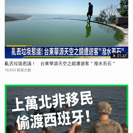
01:37
亂丟垃圾惹議！ 台東華源天空之鏡遭遊客＂潑水丟石＂
16,645 觀看次數