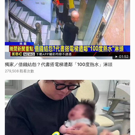
01:52
獨家／借錢結怨？代書搭電梯遭鄰「100度熱水」淋頭
279,508 觀看次數