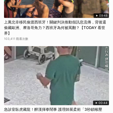
09:48
上萬北非移民偷渡西班牙！關鍵判決推動假訊息流傳，背後還
偷藏歐洲、摩洛哥角力？西班牙為何被罵翻？【TODAY 看世
界】
103,411 觀看次數
00:44
急診室臥虎藏龍！醉漢揮拳鬧事 護理師展柔術「3秒鎖喉壓