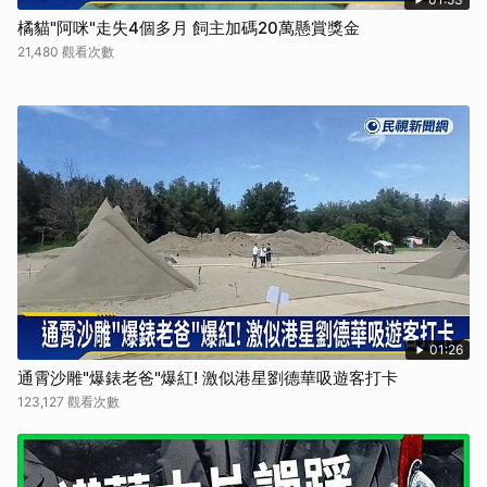
橘貓"阿咪"走失4個多月 飼主加碼20萬懸賞獎金
21,480 觀看次數
01:26
通霄沙雕"爆錶老爸"爆紅! 激似港星劉德華吸遊客打卡
123,127 觀看次數