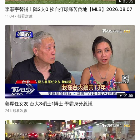
05:35
李灝宇替補上陣2支0 挨自打球痛苦倒地【MLB】2026.08.07
11,047 觀看次數
01:55
姜厚任女友 台大3碩士1博士 學霸身分惹議
745 觀看次數