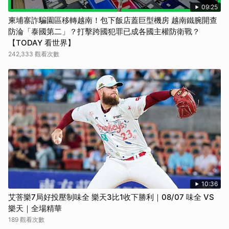
09:25
柬埔寨詐騙園區移轉越南！包下飯店蓋巨型機房 越南鐵腕開查
防淪「泰國第二」？打擊跨國犯罪已成各國主權防衛戰？
【TODAY 看世界】
242,333 觀看次數
10:36
艾菩樂7局好投壓制味全 樂天3比1收下勝利｜08/07 味全 VS
樂天｜全場精華
189 觀看次數