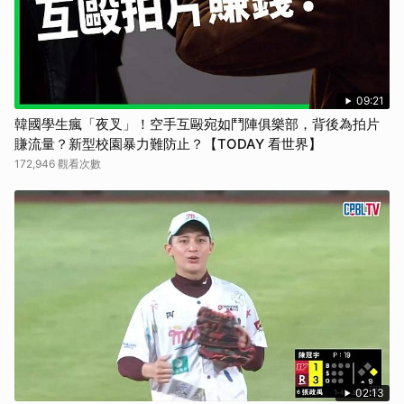
09:21
韓國學生瘋「夜叉」！空手互毆宛如鬥陣俱樂部，背後為拍片
賺流量？新型校園暴力難防止？【TODAY 看世界】
172,946 觀看次數
02:13