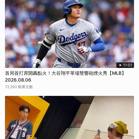
11:01
首局首打席開轟點火！大谷翔平單場雙響砲煙火秀【MLB】
2026.08.06
72,263 觀看次數