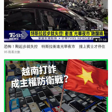
01:58
恐怖！剛起步就失控 特斯拉衝進光華夜市 撞上賓士才停住
95 觀看次數