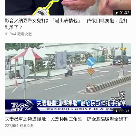
01:02
影音／納豆帶女兒打針「嚇出表情包」 依依目睹笑翻：是打
到誰了？
91,944 觀看次數
01:33
夫妻機車迴轉遭撞飛！民眾秒圍三角錐 撐傘遮陽暖舉全錄下
227,954 觀看次數