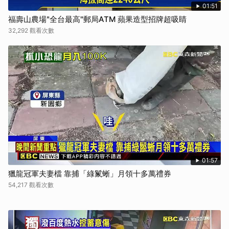
01:51
福壽山農場"全台最高"郵局ATM 蘋果造型招牌超吸睛
32,292 觀看次數
01:57
獵龍冠軍夫妻檔 靠捕「綠鬣蜥」月領十多萬禮券
54,217 觀看次數