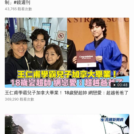
制」#鏡週刊
43,765 觀看次數
00:48
王仁甫學霸兒子加拿大畢業！ 18歲變超帥 網戀愛：超越爸爸了
369,290 觀看次數