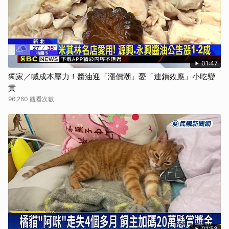
01:47
獨家／喊成本壓力！醬油迎「漲價潮」憂「連鎖效應」小吃變
貴
96,260 觀看次數
01:53