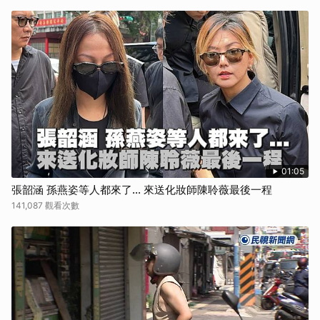
01:05
張韶涵 孫燕姿等人都來了... 來送化妝師陳聆薇最後一程
141,087 觀看次數