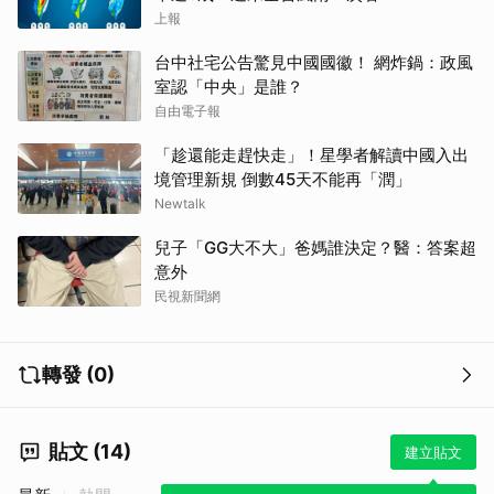
上報
台中社宅公告驚見中國國徽！ 網炸鍋：政風
室認「中央」是誰？
自由電子報
「趁還能走趕快走」！星學者解讀中國入出
境管理新規 倒數45天不能再「潤」
取消
Newtalk
兒子「GG大不大」爸媽誰決定？醫：答案超
意外
民視新聞網
轉發 (0)
貼文 (14)
建立貼文