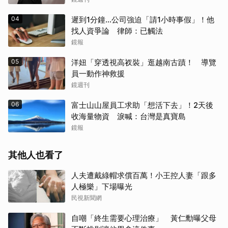
04
遲到1分鐘…公司強迫「請1小時事假」！他
找人資爭論 律師：已觸法
鏡報
05
洋妞「穿透視高衩裝」逛越南古蹟！ 導覽
員一動作神救援
鏡週刊
06
富士山山屋員工求助「想活下去」！2天後
收海量物資 淚喊：台灣是真寶島
鏡報
其他人也看了
人夫遭戴綠帽求償百萬！小王控人妻「跟多
人極樂」下場曝光
民視新聞網
自嘲「終生需要心理治療」 黃仁勳曝父母