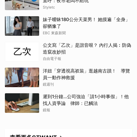
直呼：夜市老闆不給玩
Styletc
妹子曖昧180公分天菜男！ 她摸遍「全身」
卻猶豫了
EBC 東森新聞
公文寫「乙次」是諧音哏？ 內行人揭︰防偽
造竄改妙招
自由電子報
洋妞「穿透視高衩裝」逛越南古蹟！ 導覽
員一動作神救援
鏡週刊
遲到1分鐘…公司強迫「請1小時事假」！他
找人資爭論 律師：已觸法
鏡報