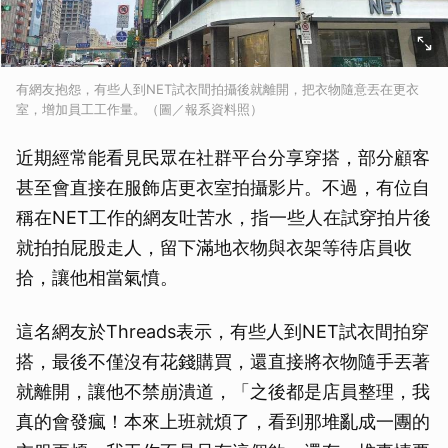
有網友抱怨，有些人到NET試衣間拍攝後就離開，把衣物隨意丟在更衣
室，增加員工工作量。（圖／報系資料照）
近期經常能看見民眾在社群平台分享穿搭，部分顧客
甚至會直接在服飾店更衣室拍攝影片。不過，有位自
稱在NET工作的網友吐苦水，指一些人在試穿拍片後
就拍拍屁股走人，留下滿地衣物與衣架等待店員收
拾，讓他相當氣憤。
這名網友於Threads表示，有些人到NET試衣間拍穿
搭，最後不僅沒有花錢購買，還直接將衣物隨手丟著
就離開，讓他不禁崩潰道，「之後都是店員整理，我
真的會發瘋！本來上班就煩了，看到那堆亂成一團的