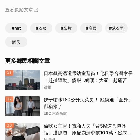
查看原始文章
#net
#衣服
#影片
#店員
#試衣間
鄉民
更多鄉民相關文章
01
日本飆高溫還帶幼童逛街！他目擊台灣家長
「超扯舉動」傻眼...網嘆：大家一起痛苦
鏡報
02
妹子曖昧180公分天菜男！ 她摸遍「全身」
卻猶豫了
EBC 東森新聞
03
偷吃女主管！電商人夫「背SM道具包外
宿」遭抓包 原配崩潰求償100萬：從未用
過此類
鏡週刊