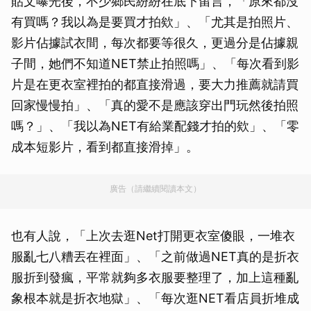
貼文曝光後，不少鄉民紛紛在底下留言，「原來都沒
有買嗎？我以為是要買才拍欸」、「尤其是拍照片、
影片佔據試衣間，每次都要等很久，更過分是佔據親
子間，她們不知道NET禁止拍照嗎」、「每次看到影
片是在更衣室裡拍的都直接滑過，要大力推薦就請買
回家慢慢拍」、「真的愛不是應該穿出門玩然後拍照
嗎？」、「我以為NET有給業配錢才拍的欸」、「零
成本短影片，看到都直接滑掉」。
廣告（請繼續閱讀本文）
也有人說，「上次去逛Net打開更衣室傻眼，一堆衣
服亂七八糟丟在裡面」、「之前做過NET真的是折衣
服折到發瘋，平常就夠多衣服要整理了，加上這種亂
象根本就是折衣地獄」、「每次逛NET看店員折堆成