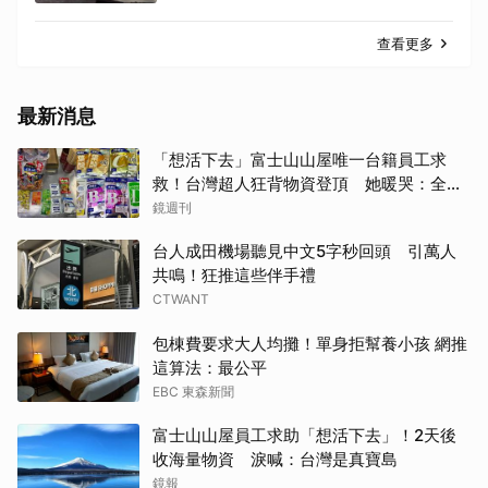
查看更多
最新消息
「想活下去」富士山山屋唯一台籍員工求
救！台灣超人狂背物資登頂 她暖哭：全世
界只有台灣會這樣
鏡週刊
台人成田機場聽見中文5字秒回頭 引萬人
共鳴！狂推這些伴手禮
CTWANT
包棟費要求大人均攤！單身拒幫養小孩 網推
這算法：最公平
EBC 東森新聞
富士山山屋員工求助「想活下去」！2天後
收海量物資 淚喊：台灣是真寶島
鏡報