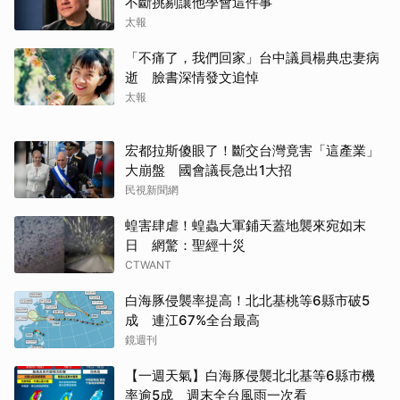
不斷挑剔讓他學會這件事
太報
「不痛了，我們回家」台中議員楊典忠妻病
逝 臉書深情發文追悼
太報
宏都拉斯傻眼了！斷交台灣竟害「這產業」
大崩盤 國會議長急出1大招
民視新聞網
蝗害肆虐！蝗蟲大軍鋪天蓋地襲來宛如末
日 網驚：聖經十災
CTWANT
白海豚侵襲率提高！北北基桃等6縣市破5
成 連江67%全台最高
鏡週刊
【一週天氣】白海豚侵襲北北基等6縣市機
率逾5成 週末全台風雨一次看