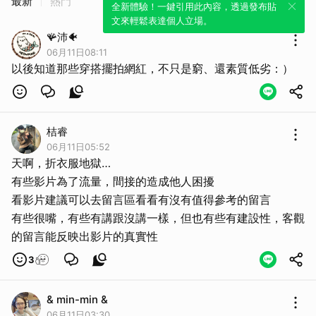
最新
熱門
全新體驗！一鍵引用此內容，透過發布貼
文來輕鬆表達個人立場。
🪸沛🐠
06月11日08:11
以後知道那些穿搭擺拍網紅，不只是窮、還素質低劣：）
桔睿
06月11日05:52
天啊，折衣服地獄…
有些影片為了流量，間接的造成他人困擾
看影片建議可以去留言區看看有沒有值得參考的留言
有些很嘴，有些有講跟沒講一樣，但也有些有建設性，客觀
的留言能反映出影片的真實性
3
& min-min &
06月11日03:30