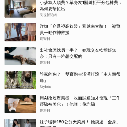
小孩算人頭費？單身友1關鍵拒平分包棟費：
為何要幫忙出
民視新聞網
洋妞「穿透視高衩裝」逛越南古蹟！ 導覽
員一動作神救援
鏡週刊
出社會怎找另一半？ 她玩交友軟體好無
奈：只有一堆想交配的
鏡週刊
誰家的狗？ 雙寶跑去沼澤打滾「主人頭很
痛」
Styletc
用AI改履歷應徵 收面試通知才發現「工作
經驗被美化」！他嘆：像詐騙
鏡週刊
妹子曖昧180公分天菜男！ 她摸遍「全身」