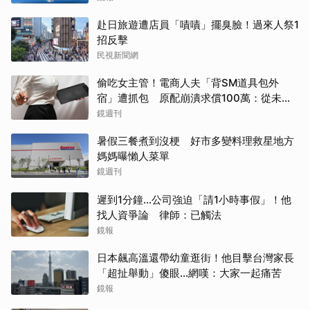
赴日旅遊遭店員「嘖嘖」擺臭臉！過來人祭1
招反擊
民視新聞網
偷吃女主管！電商人夫「背SM道具包外
宿」遭抓包 原配崩潰求償100萬：從未用
過此類
鏡週刊
暑假三餐煮到沒梗 好市多變料理救星地方
媽媽曝懶人菜單
鏡週刊
遲到1分鐘…公司強迫「請1小時事假」！他
找人資爭論 律師：已觸法
鏡報
日本飆高溫還帶幼童逛街！他目擊台灣家長
「超扯舉動」傻眼...網嘆：大家一起痛苦
鏡報