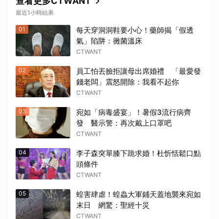
查看更多CTWANT
最近1小時結果
01
每天穿洞洞鞋要小心！藥師揭「假透
氣」陷阱：黴菌溫床
CTWANT
02
員工怕丟臉拒讓母出席婚禮 「最愛發
錢老闆」震怒開除：我看不起你
CTWANT
03
宛如「病毒盛宴」！暑假3流行病齊
發 醫示警：再次戴上口罩吧
CTWANT
04
李子森突單膝下跪求婚！杜忻恬鬆口點
頭條件
CTWANT
05
蝗害肆虐！蝗蟲大軍鋪天蓋地襲來宛如
末日 網驚：聖經十災
CTWANT