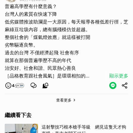
普遍高學歷有什麼意義？
台灣人的素質在快速下降
低劣媒體推波助瀾是一大原因，每天報導各種低差行徑，芝
麻綠豆垃圾內容，總有腦殘模仿並超越。
整個社會的「煤氣燈效應」就這樣被打開
劣幣驅逐良幣。
過去的台灣 不僅經濟起飛 社會有序
就算在那個普遍學歷不高的年代
治安好、社會和諧、民眾熱心善良
［品格教育跟社會風氣］是環環相扣的
顯示更多
大人物檯面上的作為更是全民典範
4
（現在只剩負面示範
選舉繼續亂選啊！不投票啊
查看更多
不尊重自己選票，就孵化出一個沒有尊重、沒有司法正義的
社會。
繼續看下去
這射擊技巧根本槍手等級 網見這隻天才狗