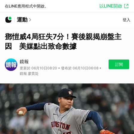
以LINE開啟
在LINE應用程式中開啟。
運動
登入
鄧愷威4局狂失7分！賽後親揭崩盤主
因 美媒點出致命數據
鏡報
訂閱
更新於 06月10日08:20 • 發布於 06月10日06:08 •
鏡報 廖貫彣