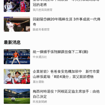
冠的老將
我只想寫寫體育
回顧陽岱鋼20年職棒生涯 3件事成就一代傳
奇
眼鏡哥看體育
最新消息
統一獅捕手張翔腳踝扭傷下二軍(圖)
中央通訊社
企業射箭》爸爸食安危機加班中 新竹市愛
山林張庭瑜「8箭4滿分」當父親節禮物
麗台運動
梅西何時退役？阿根廷足協主席放手：由他
自己決定
民視新聞網