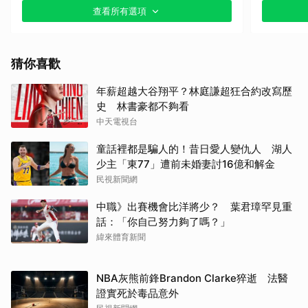
查看所有選項
其他（歡迎貼文分享）
猜你喜歡
年薪超越大谷翔平？林庭謙超狂合約改寫歷
史 林書豪都不夠看
中天電視台
童話裡都是騙人的！昔日愛人變仇人 湖人
少主「東77」遭前未婚妻討16億和解金
民視新聞網
中職》出賽機會比洋將少？ 葉君璋罕見重
話：「你自己努力夠了嗎？」
緯來體育新聞
NBA灰熊前鋒Brandon Clarke猝逝 法醫
證實死於毒品意外