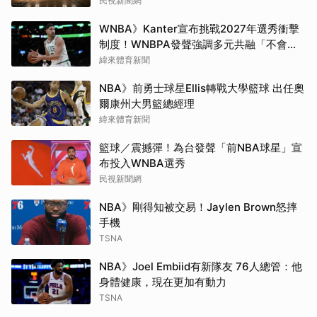
民視新聞網
WNBA》Kanter宣布挑戰2027年選秀衝擊
制度！WNBPA發聲強調多元共融「不會成
為政治棋子」
緯來體育新聞
NBA》前勇士球星Ellis轉戰大學籃球 出任奧
爾康州大男籃總經理
緯來體育新聞
籃球／震撼彈！為台發聲「前NBA球星」宣
布投入WNBA選秀
民視新聞網
NBA》剛得知被交易！Jaylen Brown怒摔
手機
TSNA
NBA》Joel Embiid有新隊友 76人總管：他
身體健康，現在更加有動力
TSNA