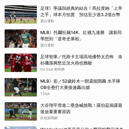
足球》爭議與經典的結合！馬拉度納「上帝
之手」球本月拍賣 預估至少達3.2億台幣
麗台運動
MLB》托爾狂飆14K、紅襪九連勝 讓新同
學想到「道奇史庫柏」
麗台運動
足球智庫／托路卡主場高地優勢太恐怖 洛
杉磯孫興慜近況火熱也難敵
Go Goal 勁球網
MLB》影／52歲鈴木一朗還能開轟 水手隊
OB全壘打大賽接連轟出牆
TSNA
大谷翔平滑進二壘急喊挑戰！羅伯茲揭露最
後放棄重審原因
民視新聞網