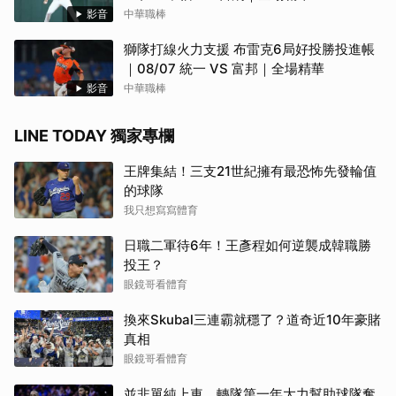
影音
中華職棒
獅隊打線火力支援 布雷克6局好投勝投進帳
｜08/07 統一 VS 富邦｜全場精華
影音
中華職棒
LINE TODAY 獨家專欄
王牌集結！三支21世紀擁有最恐怖先發輪值
的球隊
我只想寫寫體育
日職二軍待6年！王彥程如何逆襲成韓職勝
投王？
眼鏡哥看體育
換來Skubal三連霸就穩了？道奇近10年豪賭
真相
眼鏡哥看體育
並非單純上車，轉隊第一年大力幫助球隊奪