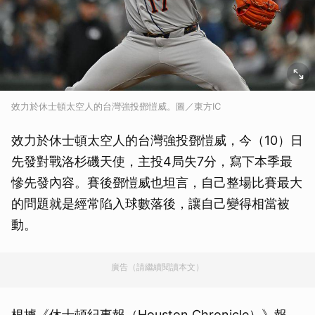
效力於休士頓太空人的台灣強投鄧愷威。圖／東方IC
效力於休士頓太空人的台灣強投鄧愷威，今（10）日
先發對戰洛杉磯天使，主投4局失7分，寫下本季最
慘先發內容。賽後鄧愷威也坦言，自己整場比賽最大
的問題就是經常陷入球數落後，讓自己變得相當被
動。
廣告（請繼續閱讀本文）
根據《休士頓紀事報（Houston Chronicle）》報