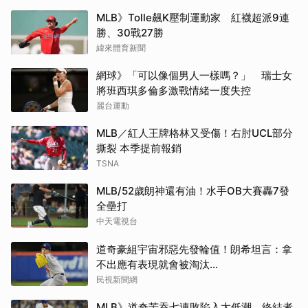
MLB》Tolle飆K壓制運動家 紅襪超派9連
勝、30戰27勝
緯來體育新聞
網球》「可以像個男人一樣嗎？」 瑞士女
將班西琪多倫多激戰情緒一度失控
麗台運動
MLB／紅人王牌格林又受傷！右肘UCL部分
撕裂 本季提前報銷
TSNA
MLB/52歲朗神還有油！水手OB大賽轟7發
全壘打
中天電視台
道奇豪組宇宙邪惡先發輪值！朗希坦言：拿
不出應有表現就會被淘汰...
民視新聞網
MLB》道奇苦吞七連敗陷入大低潮 終結者