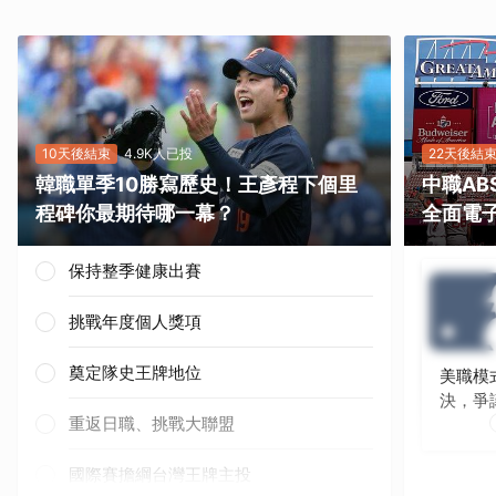
10天後結束
4.9K人已投
22天後結
韓職單季10勝寫歷史！王彥程下個里
中職A
程碑你最期待哪一幕？
全面電
保持整季健康出賽
挑戰年度個人獎項
奠定隊史王牌地位
美職模
決，爭
重返日職、挑戰大聯盟
國際賽擔綱台灣王牌主投