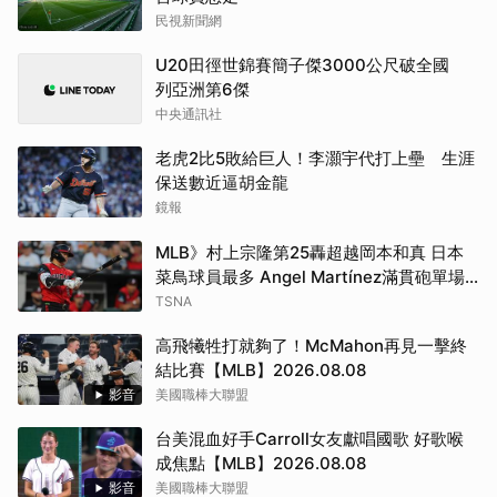
民視新聞網
U20田徑世錦賽簡子傑3000公尺破全國
列亞洲第6傑
中央通訊社
老虎2比5敗給巨人！李灝宇代打上壘 生涯
保送數近逼胡金龍
鏡報
MLB》村上宗隆第25轟超越岡本和真 日本
菜鳥球員最多 Angel Martínez滿貫砲單場
生涯新高6打點
TSNA
高飛犧牲打就夠了！McMahon再見一擊終
結比賽【MLB】2026.08.08
影音
美國職棒大聯盟
台美混血好手Carroll女友獻唱國歌 好歌喉
成焦點【MLB】2026.08.08
影音
美國職棒大聯盟