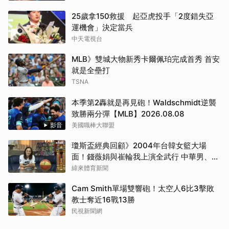
25歲拿150救援 起亞虎投手「2度錯失亞
運機會」決定當兵
中天電視台
MLB》雙城大物新秀卡爾佩珀完成首秀 首安
就是全壘打
TSNA
本季第2轟就是再見砲！Waldschmidt逆襲
致勝兩分彈【MLB】2026.08.08
影音
美國職棒大聯盟
瓊斯盃經典回顧》2004年台韓女籃大場
面！錢薇娟與崔輪我上演全武行 中華男、女
籃首度攜手奪冠
緯來體育新聞
Cam Smith單場雙響砲！太空人6比3擊敗
教士奪近16戰13勝
民視新聞網