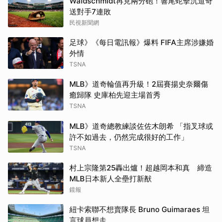
Waldschmidt再見兩分砲！響尾蛇擊沉道奇
送對手7連敗
民視新聞網
足球》《每日電訊報》爆料 FIFA主席涉嫌婚
外情
TSNA
MLB》道奇輪值再升級！2屆賽揚史奈爾傷
癒歸隊 史庫柏先迎主場首秀
TSNA
MLB》道奇總教練談佐佐木朗希 「指叉球或
許不如過去，仍然完成很好的工作」
TSNA
村上宗隆第25轟出爐！超越岡本和真 締造
MLB日本新人全壘打新猷
鏡報
紐卡索聯不想賣隊長 Bruno Guimaraes 坦
言球員想走