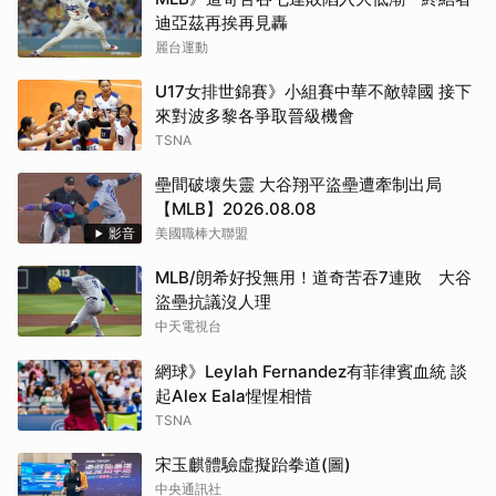
迪亞茲再挨再見轟
麗台運動
U17女排世錦賽》小組賽中華不敵韓國 接下
來對波多黎各爭取晉級機會
TSNA
壘間破壞失靈 大谷翔平盜壘遭牽制出局
【MLB】2026.08.08
影音
美國職棒大聯盟
MLB/朗希好投無用！道奇苦吞7連敗 大谷
盜壘抗議沒人理
中天電視台
網球》Leylah Fernandez有菲律賓血統 談
起Alex Eala惺惺相惜
TSNA
宋玉麒體驗虛擬跆拳道(圖)
中央通訊社