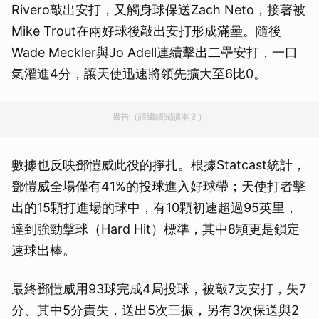
Rivero敲出安打，又觸身球保送Zach Neto，接著被
Mike Trout在兩好球後敲出安打形成滿壘。隨後
Wade Meckler與Jo Adell連續擊出二壘安打，一口
氣灌進4分，讓天使迅速將領先擴大至6比0。
廣告（請繼續閱讀本文）
數據也反映鄧愷威此役的掙扎。根據Statcast統計，
鄧愷威全場僅有41%的投球進入好球帶；天使打者擊
出的15顆打進場的球中，有10顆初速超過95英里，
達到強勁擊球（Hard Hit）標準，其中8顆更是鎖定
速球出棒。
最終鄧愷威用93球完成4局投球，被敲7支安打，失7
分、其中5分責失，送出5次三振，另有3次保送與2