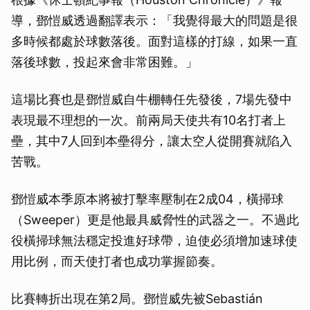
導，鄧愷威透過翻譯表示：「我覺得最大的問題是很
多時候都處於球數落後。面對這樣的打線，如果一直
落後球數，投起來會非常困難。」
這場比賽也是鄧愷威自牛棚轉任先發後，7場先發中
表現最不理想的一次。前兩局天使共有10名打者上
壘，其中7人回到本壘得分，讓太空人從開賽就陷入
苦戰。
鄧愷威本季原本將被打擊率壓制在2成04，橫掃球
（Sweeper）更是他最具威脅性的武器之一。不過此
役橫掃球無法穩定投進好球帶，迫使必須增加速球使
用比例，而天使打者也成功掌握節奏。
比賽轉折出現在第2局。鄧愷威先被Sebastián