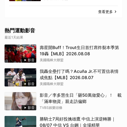
查看更多
熱門運動影音
最近1天結果
壽星開Buff！Trout生日首打席炸裂本季第
19轟【MLB】2026.08.08
影音
美國職棒大聯盟
我轟全壘打了嗎？Acuña Jr.不可置信表情
成焦點【MLB】2026.08.07
影音
美國職棒大聯盟
影音／李多慧生日「砸50萬做愛心」！ 載
「滿車物資」親走訪偏鄉
影音
TVBS娛樂頭條
勝騎士7局好投擒雄鷹 中信上演逆轉勝｜
08/07 中信 VS 台鋼｜全場精華