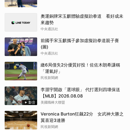
奧運銅牌宋玉麒體驗虛擬跆拳道 看好成未
來趨勢
中央通訊社
前國手宋玉麒攜子參加虛擬跆拳道親子賽
(圖)
中央通訊社
繳6局僅失2分優質好投！佐佐木朗希謙稱
「運氣好」
民視新聞網
李灝宇開啟「選球眼」 代打選到四壞保送
【MLB】2026.08.08
影音
美國職棒大聯盟
Veronica Burton狂飆22分 女武神大勝之
翼喜迎3連勝
民視新聞網