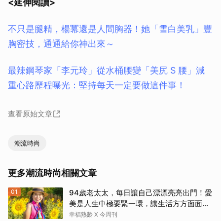
<延伸閱讀>
不只是腿精，楊冪還是人間胸器！她「雪白美乳」豐
胸密技，通通給你神出來～
最辣鋼琴家「李元玲」從水桶腰變「美尻 S 腰」減
重心路歷程曝光：堅持每天一定要做這件事！
查看原始文章
取消
潮流時尚
更多潮流時尚相關文章
01
94歲老太太，每日讓自己漂漂亮亮出門！愛
美是人生中極要緊一環，讓生活方方面面，
更加豐富有樂趣
幸福熟齡 X 今周刊