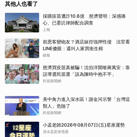
其他人也看了
採購疫苗遭詐10.6億 慈濟聲明：深感痛
心、已委託律師配合調查
上報
前恩客變砲友？酒店妹控強押性侵 法官看
LINE傻眼：還叫人家買衛生棉
鏡報
慈濟買疫苗真被騙！沈伯洋開嗆蔣萬安：靠
誤導選民當選「該為陳時中抱不平」
民視新聞網
美中角力進入深水區！謝金河示警「台灣這
類人」危險了
民視新聞網
小孟老師2026年08月07日(五)星座運勢
清水孟星座塔羅