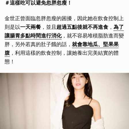
＃這樣吃可以避免忽胖忽瘦！
金世正曾面臨忽胖忽瘦的困擾，因此她在飲食控制上
則是以
一天兩餐
，並且
超過五點後就不再進食
，
為了
讓腸胃多點時間進行消化
，就不容易堆積脂肪進而變
胖，另外若真的肚子餓的話，
就會靠地瓜、堅果果
腹
，利用這樣的飲食控制，讓她養出完美結實的體
態！