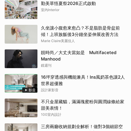
勤美草悟夏祭2026正式啟動
室內Interior
久坐讓小腹愈來愈凸？不是脂肪是骨盆前
傾！上班族飯後3分鐘坐姿伸展改善方法
Marie Claire美麗佳人
靚時尚／大丈夫當如是 Multifaceted
Manhood
鏡週刊
16坪穿透感與機能兼具！Ins風奶茶色讓2人
世界超優雅
影音
設計家影音
不只金屋藏貓，滿滿瑰蜜粉與圓潤線條給家
甜美表情！
100室內設計
三房兩廳收納規劃全解析！做對3個細節空