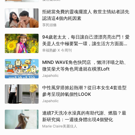
拒絕當免費的靈魂擺渡人 救世主情結者請先
認清這4個內耗因素
享民頭條
94歲老太太，每日讓自己漂漂亮亮出門！愛
美是人生中極要緊一環，讓生活方方面面，
更加豐富有樂趣
幸福熟齡 X 今周刊
MIND WAVE角色快閃店 ，懶洋洋喵之助、
微笑柴犬等角色周邊就在橫濱Loft
Japaholic
中性風穿搭掀起熱潮？從日本女生4套造型
參考呈現帥氣個性LOOK
Japaholic
連續7天洗冷水澡真的有助代謝、燃脂？最
新研究揭：一週後身體出現4個變化
Marie Claire美麗佳人