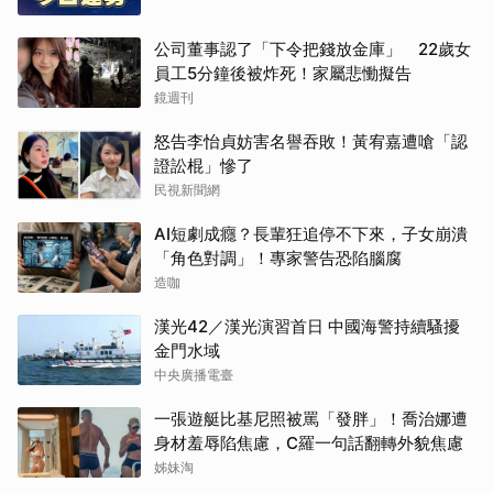
公司董事認了「下令把錢放金庫」 22歲女
員工5分鐘後被炸死！家屬悲慟擬告
鏡週刊
怒告李怡貞妨害名譽吞敗！黃宥嘉遭嗆「認
證訟棍」慘了
民視新聞網
AI短劇成癮？長輩狂追停不下來，子女崩潰
「角色對調」！專家警告恐陷腦腐
造咖
漢光42／漢光演習首日 中國海警持續騷擾
金門水域
中央廣播電臺
一張遊艇比基尼照被罵「發胖」！喬治娜遭
身材羞辱陷焦慮，C羅一句話翻轉外貌焦慮
姊妹淘