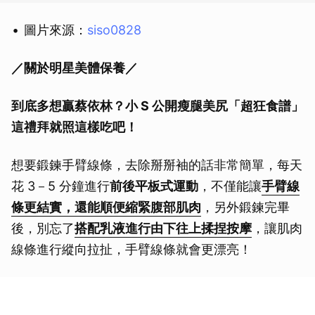
圖片來源：
siso0828
／關於明星美體保養／
到底多想贏蔡依林？小 S 公開瘦腿美尻「超狂食譜」
這禮拜就照這樣吃吧！
想要鍛鍊手臂線條，去除掰掰袖的話非常簡單，每天
花 3－5 分鐘進行
前後平板式運動
，不僅能讓
手臂線
條更結實，還能順便縮緊腹部肌肉
，另外鍛鍊完畢
後，別忘了
搭配乳液進行由下往上揉捏按摩
，讓肌肉
線條進行縱向拉扯，手臂線條就會更漂亮！