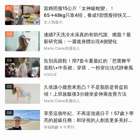
02
當媽照瘦15公斤「女神級蛻變」！
65→48kg只靠4招，養成1習慣瘦得快又不
復胖
女人我最大
03
連續7天洗冷水澡真的有助代謝、燃脂？最
新研究揭：一週後身體出現4個變化
Marie Claire美麗佳人
04
告別高跟鞋！用7套今夏最紅的「芭蕾舞平
底鞋\+中長裙」穿搭，一秒穿出法式靜奢風
VOGUE
05
久坐讓小腹愈來愈凸？不是脂肪是骨盆前
傾！上班族飯後3分鐘坐姿伸展改善方法
Marie Claire美麗佳人
06
享受這個年紀、不再逞強過日子！57歲卜學
亮的超級任務：和珍視的人創造更多美好記
憶
幸福熟齡 X 今周刊