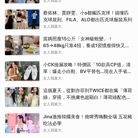
斤！
女人我最大
蔡依林、賈靜雯、小s都瘋匹克球！搞懂匹
克球規則、FILA、ALO都出匹克球服裝系列
女人我最大
當媽照瘦15公斤「女神級蛻變」！
65→48kg只靠4招，養成1習慣瘦得快又不
復胖
女人我最大
小CK撿漏攻略！特價區「10款高CP值」清
單：爆走小白鞋、BV平替包…現在入手省一
筆
女人我最大
這個夏天，從劉亦菲到TWICE都在瘋「薄荷
綠」穿搭，不挑膚色超顯白！薄荷綠配色公
開
女人我最大
Jina激推韓國美食！燒啤秀嗨翻全場 五花豬
吃法必學
女人我最大