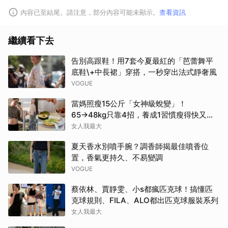
內容已至結尾。請注意，部分內容可能未顯示。
查看資訊
繼續看下去
告別高跟鞋！用7套今夏最紅的「芭蕾舞平
底鞋\+中長裙」穿搭，一秒穿出法式靜奢風
VOGUE
當媽照瘦15公斤「女神級蛻變」！
65→48kg只靠4招，養成1習慣瘦得快又不
復胖
女人我最大
夏天香水別噴手腕？調香師揭最佳噴香位
置，香氣更持久、不易變調
VOGUE
蔡依林、賈靜雯、小s都瘋匹克球！搞懂匹
克球規則、FILA、ALO都出匹克球服裝系列
女人我最大