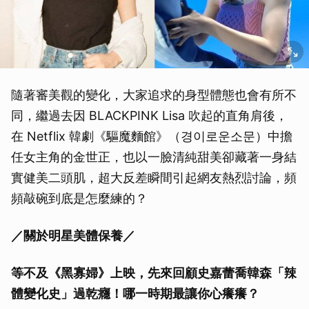
隨著審美觀的變化，大家追求的身型體態也會有所不
同，繼過去因 BLACKPINK Lisa 吹起的直角肩後，
在 Netflix 韓劇《驅魔麵館》（경이로운소문）中擔
任女主角的金世正，也以一臉清純甜美卻藏著一身結
實健美二頭肌，超大反差瞬間引起網友熱烈討論，頻
頻敲碗到底是怎麼練的？
／關於明星美體保養／
等不及《黑寡婦》上映，先來回顧史嘉蕾喬韓森「辣
體變化史」過乾癮！哪一時期最讓你心癢癢？