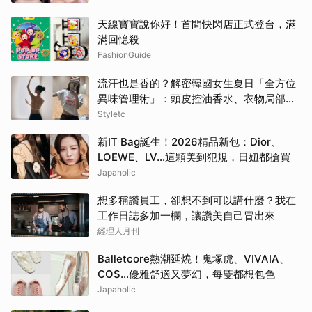
天線寶寶說你好！首間快閃店正式登台，滿
滿回憶殺
FashionGuide
流汗也是香的？解密韓國女生夏日「全方位
異味管理術」：頭皮控油香水、衣物局部消
臭，打造自帶母胎偽體香
Styletc
新IT Bag誕生！2026精品新包：Dior、
LOEWE、LV…這顆美到犯規，日妞都搶買
Japaholic
想多稱讚員工，卻想不到可以講什麼？我在
工作日誌多加一欄，讓讚美自己冒出來
經理人月刊
Balletcore熱潮延燒！鬼塚虎、VIVAIA、
COS…優雅舒適又夢幻，每雙都想包色
Japaholic