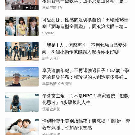
板到智慧一鍵收納，這不只是退休宅，更是
遊子的心靈港灣！！
影音
幸福空間 TV
可愛甜妹、性感御姐切換自如！田曦薇16部
劇「瀏海造型全圖鑑」，圓滾滾大眼＋精緻
小臉比例太完美
Styletc
「我是 I 人，怎麼辦？」不用勉強自己變外
向，3 個小動作就能讓人覺得你很好聊
經理人月刊
享受這個年紀、不再逞強過日子！57歲卜學
亮的超級任務：和珍視的人創造更多美好記
憶
幸福熟齡 X 今周刊
學會當主角，而不是NPC！專家親授「遊戲
化思考」4步驟規劃人生
優活健康網
情侶吵架千萬別放隔夜！研究揭「1關鍵」帶
著怒氣睡，恐加深憤怒感
優活健康網