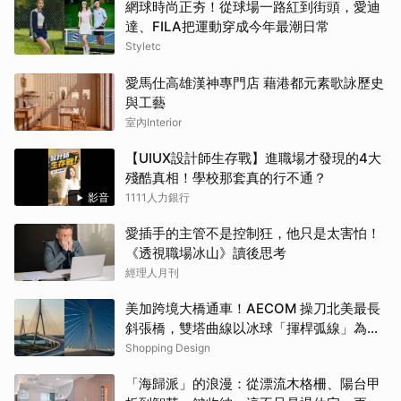
網球時尚正夯！從球場一路紅到街頭，愛迪
達、FILA把運動穿成今年最潮日常
Styletc
愛馬仕高雄漢神專門店 藉港都元素歌詠歷史
與工藝
室內Interior
【UIUX設計師生存戰】進職場才發現的4大
殘酷真相！學校那套真的行不通？
影音
1111人力銀行
愛插手的主管不是控制狂，他只是太害怕！
《透視職場冰山》讀後思考
經理人月刊
美加跨境大橋通車！AECOM 操刀北美最長
斜張橋，雙塔曲線以冰球「揮桿弧線」為靈
感
Shopping Design
「海歸派」的浪漫：從漂流木格柵、陽台甲