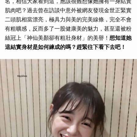
名，相信大家看到這，應該很難想像她擁有一身結實
肌肉吧？過去曾在訪談中意外被網友發現金世正緊實
二頭肌相當漂亮，極具力與美的完美線條，完全不會
有粗曠感，反而多了一股健康美的魅力，甚至還被粉
絲冠上「神仙美顏卻有粗壯身材」的美譽！
想知道她
這結實身材是如何練成的嗎？趕緊往下看下去吧！