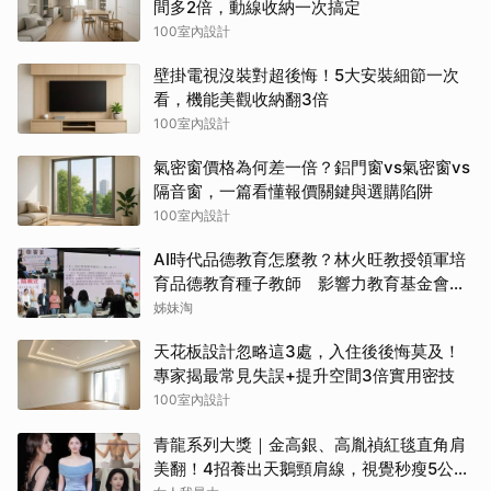
間多2倍，動線收納一次搞定
100室內設計
壁掛電視沒裝對超後悔！5大安裝細節一次
看，機能美觀收納翻3倍
100室內設計
氣密窗價格為何差一倍？鋁門窗vs氣密窗vs
隔音窗，一篇看懂報價關鍵與選購陷阱
100室內設計
AI時代品德教育怎麼教？林火旺教授領軍培
育品德教育種子教師 影響力教育基金會攜
手新生代基金會
姊妹淘
天花板設計忽略這3處，入住後後悔莫及！
專家揭最常見失誤+提升空間3倍實用密技
100室內設計
青龍系列大獎｜金高銀、高胤禎紅毯直角肩
美翻！4招養出天鵝頸肩線，視覺秒瘦5公