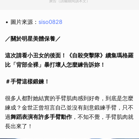
廣告（請繼續閱讀本文）
圖片來源：
siso0828
／關於明星美體保養／
這次請看小丑女的後面！《自殺突擊隊》續集瑪格羅
比「背部全裸」暴打壞人怎麼練告訴妳！
＃手臂這樣鍛鍊！
很多人都對她結實的手臂肌肉感到好奇，到底是怎麼
練成？金世正曾坦言自己並沒有刻意鍛練手臂，只不
過
舞蹈表演有許多手臂動作
，不知不覺，手臂肌肉就
長出來了！