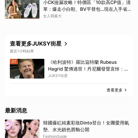
小CK撿漏攻略！特價區「10款高CP值」清
單：爆走小白鞋、BV平替包…現在入手省一
筆
女人我最大
查看更多JUKSY街星
最近1小時結果
01
《哈利波特》羅比寇特蘭 Rubeus
Hagrid 驚傳過世！丹尼爾發聲哀悼：
「他是了不起的演員和可愛的人！」
JUKSY街星
查看更多
最新消息
韓國爆紅純素彩妝Dinto登台！女團愛用氣
墊、水光鎖色唇釉公開
FashionGuide