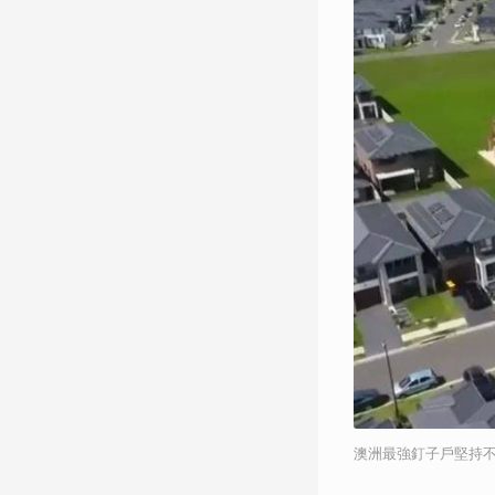
澳洲最強釘子戶堅持不賣