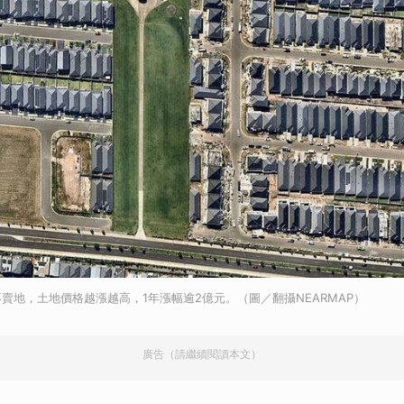
賣地，土地價格越漲越高，1年漲幅逾2億元。（圖／翻攝NEARMAP）
廣告（請繼續閱讀本文）