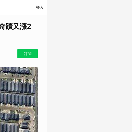
登入
奇蹟又漲2
訂閱