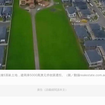
英畝土地，建商捧5000萬澳元求收購遭拒。（圖／翻攝realestate.com.a
廣告（請繼續閱讀本文）