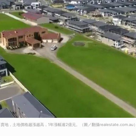
地，土地價格越漲越高，1年漲幅逾2億元。（圖／翻攝realestate.com.au