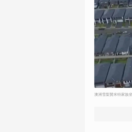
澳洲雪梨贊米特家族坐擁5