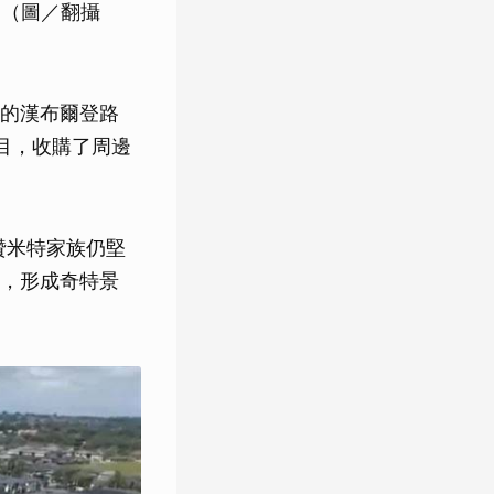
。（圖／翻攝
的漢布爾登路
」項目，收購了周邊
贊米特家族仍堅
，形成奇特景