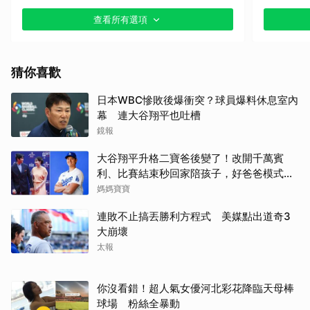
查看所有選項
其他（歡迎貼文分享）
猜你喜歡
日本WBC慘敗後爆衝突？球員爆料休息室內
幕 連大谷翔平也吐槽
鏡報
大谷翔平升格二寶爸後變了！改開千萬賓
利、比賽結束秒回家陪孩子，好爸爸模式全
開
媽媽寶寶
連敗不止搞丟勝利方程式 美媒點出道奇3
大崩壞
太報
你沒看錯！超人氣女優河北彩花降臨天母棒
球場 粉絲全暴動