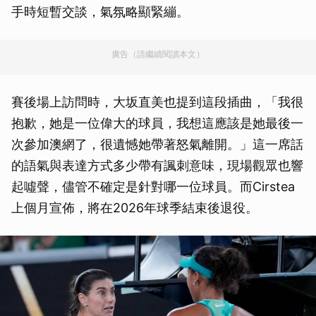
手時短暫交談，氣氛略顯緊繃。
廣告（請繼續閱讀本文）
賽後場上訪問時，大坂直美也提到這段插曲，「我很
抱歉，她是一位偉大的球員，我想這應該是她最後一
次參加澳網了，很遺憾她帶著怒氣離開。」這一席話
的語氣與表達方式多少帶有諷刺意味，現場觀眾也響
起噓聲，儘管不確定是針對哪一位球員。而Cirstea
上個月宣佈，將在2026年球季結束後退役。