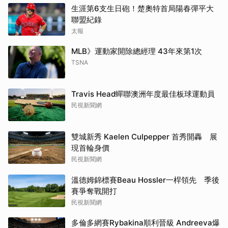
生涯第6支生日砲！楚奧特首局陽春彈平大
聯盟紀錄
太報
MLB》運動家開除總經理 43年來第1次
TSNA
Travis Head蟬聯澳洲年度最佳板球運動員
民視新聞網
雙城新秀 Kaelen Culpepper 首秀開轟 展
現首輪身價
民視新聞網
溫德姆錦標賽Beau Hossler一桿領先 季後
賽爭奪戰開打
民視新聞網
多倫多網賽Rybakina順利晉級 Andreeva爆