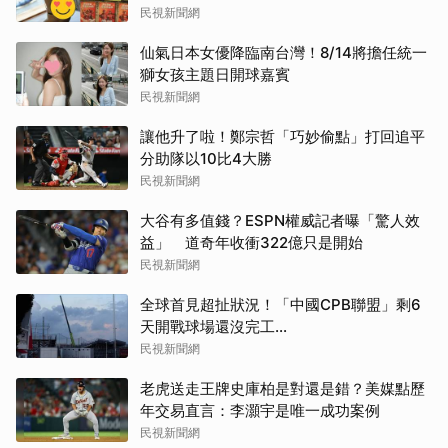
民視新聞網
仙氣日本女優降臨南台灣！8/14將擔任統一
獅女孩主題日開球嘉賓
民視新聞網
讓他升了啦！鄭宗哲「巧妙偷點」打回追平
分助隊以10比4大勝
民視新聞網
大谷有多值錢？ESPN權威記者曝「驚人效
益」 道奇年收衝322億只是開始
民視新聞網
全球首見超扯狀況！「中國CPB聯盟」剩6
天開戰球場還沒完工...
民視新聞網
老虎送走王牌史庫柏是對還是錯？美媒點歷
年交易直言：李灝宇是唯一成功案例
民視新聞網