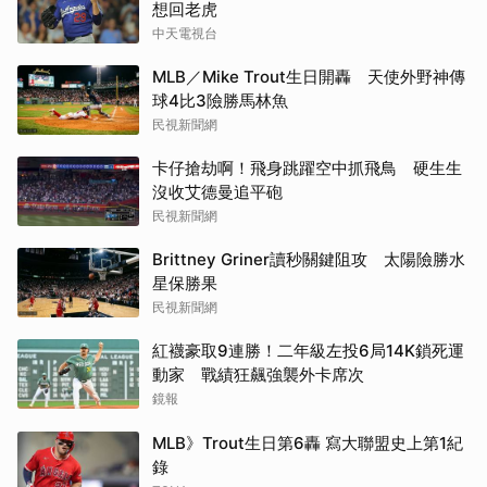
想回老虎
中天電視台
MLB／Mike Trout生日開轟 天使外野神傳
球4比3險勝馬林魚
民視新聞網
卡仔搶劫啊！飛身跳躍空中抓飛鳥 硬生生
沒收艾德曼追平砲
民視新聞網
Brittney Griner讀秒關鍵阻攻 太陽險勝水
星保勝果
民視新聞網
紅襪豪取9連勝！二年級左投6局14K鎖死運
動家 戰績狂飆強襲外卡席次
鏡報
MLB》Trout生日第6轟 寫大聯盟史上第1紀
錄