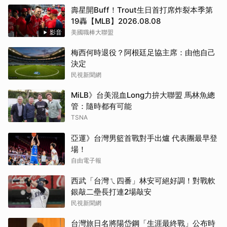
壽星開Buff！Trout生日首打席炸裂本季第
19轟【MLB】2026.08.08
影音
美國職棒大聯盟
梅西何時退役？阿根廷足協主席：由他自己
決定
民視新聞網
MiLB》台美混血Long力拚大聯盟 馬林魚總
管：隨時都有可能
TSNA
亞運》台灣男籃首戰對手出爐 代表團最早登
場！
自由電子報
西武「台灣ㄟ四番」林安可絕好調！對戰軟
銀敲二壘長打連2場敲安
民視新聞網
台灣旅日名將陽岱鋼「生涯最終戰」公布時