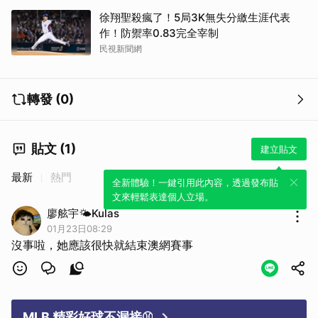
徐翔聖殺瘋了！5局3K無失分繳生涯代表
作！防禦率0.83完全宰制
民視新聞網
轉發 (0)
貼文 (1)
建立貼文
最新
熱門
全新體驗！一鍵引用此內容，透過發布貼
文來輕鬆表達個人立場。
廖舷宇🌤️Kulas
01月23日08:29
沒事啦，她應該很快就結束澳網賽事
MLB 精彩好球不漏接⚾