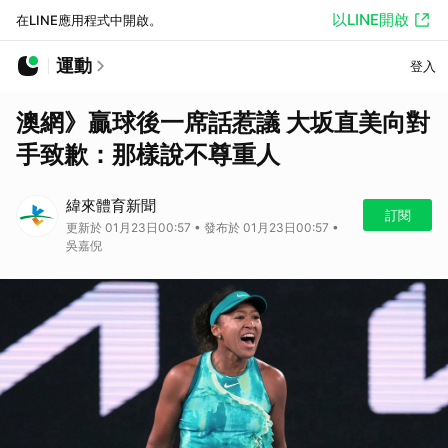
以LINE開啟
在LINE應用程式中開啟。
運動
登入
澳網》贏球後一席話惹議 大坂直美向對
手致歉：那樣說不尊重人
緯來體育新聞
訂閱
更新於 01月23日00:57 • 發布於 01月23日00:57 •
吳嘉倪