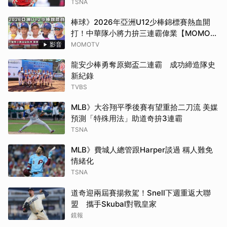
TSNA
棒球》2026年亞洲U12少棒錦標賽熱血開
打！中華隊小將力拚三連霸偉業【MOMO瘋
運動】
影音
MOMOTV
龍安少棒勇奪原鄉盃二連霸 成功締造隊史
新紀錄
TVBS
MLB》大谷翔平季後賽有望重拾二刀流 美媒
預測「特殊用法」助道奇拚3連霸
TSNA
MLB》費城人總管跟Harper談過 稱人難免
情緒化
TSNA
道奇迎兩屆賽揚救駕！Snell下週重返大聯
盟 攜手Skubal對戰皇家
鏡報