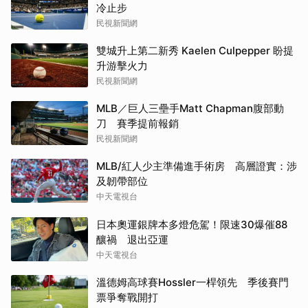
冷止步
民視新聞網
雙城升上第二新秀 Kaelen Culpepper 盼提
升游擊火力
民視新聞網
MLB／巨人三壘手Matt Chapman腹部動
刀 賽季提前報銷
民視新聞網
MLB/紅人少主準備進手術房 高層證實：涉
及韌帶部位
中天電視台
日本奧運銀牌本多燈危駕！限速30爆催88
釀禍 退出亞運
中天電視台
溫德姆高球賽Hossler一桿領先 季後賽門
票爭奪戰開打