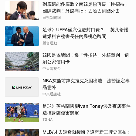
到底還能多腐敗？南韓足協再爆「性招待」
國際裁判！外媒痛批：丟臉丟到國外去
民視新聞網
足球》UEFA砸六位數封口費？ 英凡蒂諾
遭爆料在秘書長任內爆桃色醜聞
麗台運動
韓國足協醜聞！爆「性招待」外籍裁判 還
刷公家信用卡
中天電視台
NBA灰熊前鋒克拉克死因出爐 法醫認定毒
品意外
中央通訊社
足球》英格蘭國腳Ivan Toney涉及夜店事件
遭控身體傷害襲擊
TSNA
MLB/才去道奇就後悔？道奇新王牌史庫柏：