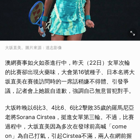
大坂直美。圖片來源：達志影像
澳網賽事如火如荼進行中，昨天（22日）女單次輪
的比賽卻出現火藥味，大會第16號種子、日本名將大
坂直美在賽後訪問時的一席話稍嫌不得體、引發爭
議，記者會上她親自道歉，強調自己無意冒犯對手。
大坂昨晚以6比3、4比6、6比2擊敗35歲的羅馬尼亞
老將Sorana Cirstea，挺進女單第三輪。不過，比賽
過程中，大坂直美因為多次在發球前高喊「come
on」為自己打氣，引起Cirstea不滿，兩人在網前握