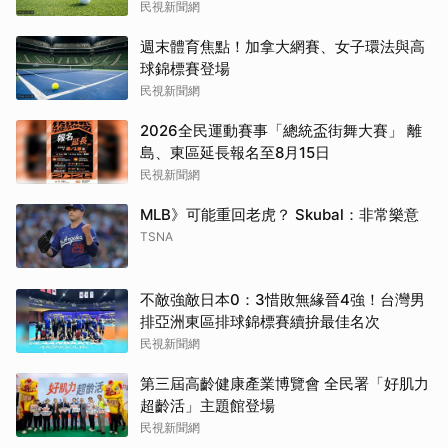
民視新聞網
週末體育焦點！加拿大網賽、女子環法與高
球錦標賽登場
民視新聞網
2026全民運動賽事「總統盃街舞大賽」 離
島、東區延長報名至8月15日
民視新聞網
MLB》可能重回老虎？ Skubal：非常樂意
TSNA
不敵強敵日本0：3惜敗無緣晉4強！台灣男
排亞洲東區排球錦標賽續拚最佳名次
民視新聞網
第三屆高齡健康產業博覽會 全民署「好肌力
超齡活」主題館登場
民視新聞網