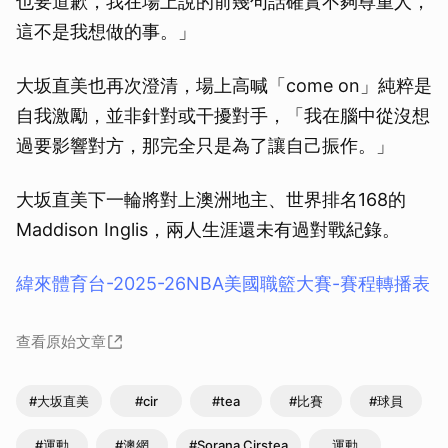
也要道歉，我在場上說的前幾句話確實不夠尊重人，
這不是我想做的事。」
大坂直美也再次澄清，場上高喊「come on」純粹是
自我激勵，並非針對或干擾對手，「我在腦中從沒想
過要影響對方，那完全只是為了讓自己振作。」
大坂直美下一輪將對上澳洲地主、世界排名168的
Maddison Inglis，兩人生涯還未有過對戰紀錄。
緯來體育台-2025-26NBA美國職籃大賽-賽程轉播表
查看原始文章
#大坂直美
#cir
#tea
#比賽
#球員
#運動
#澳網
#Sorana Cirstea
運動