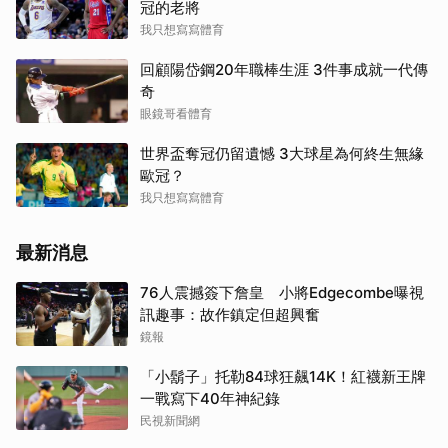
冠的老將
我只想寫寫體育
回顧陽岱鋼20年職棒生涯 3件事成就一代傳
奇
眼鏡哥看體育
世界盃奪冠仍留遺憾 3大球星為何終生無緣
歐冠？
我只想寫寫體育
最新消息
76人震撼簽下詹皇 小將Edgecombe曝視
訊趣事：故作鎮定但超興奮
鏡報
「小鬍子」托勒84球狂飆14K！紅襪新王牌
一戰寫下40年神紀錄
民視新聞網