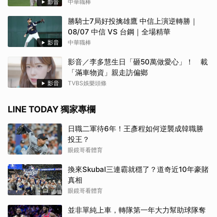
影音
中華職棒
勝騎士7局好投擒雄鷹 中信上演逆轉勝｜
08/07 中信 VS 台鋼｜全場精華
影音
中華職棒
影音／李多慧生日「砸50萬做愛心」！ 載
「滿車物資」親走訪偏鄉
影音
TVBS娛樂頭條
LINE TODAY 獨家專欄
日職二軍待6年！王彥程如何逆襲成韓職勝
投王？
眼鏡哥看體育
換來Skubal三連霸就穩了？道奇近10年豪賭
真相
眼鏡哥看體育
並非單純上車，轉隊第一年大力幫助球隊奪