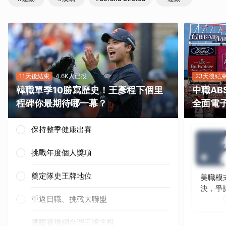
11天後結束
4.6K人已投
23天後結
韓職單季10勝寫歷史！王彥程下個里
中職A
程碑你最期待哪一幕？
全面電
保持整季健康出賽
挑戰年度個人獎項
奠定隊史王牌地位
美職模
決，爭
重返日職、挑戰大聯盟
國際賽擔綱台灣王牌主投