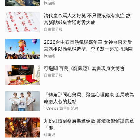
旅遊經
清代皇帝罵人太好笑 不只觀汝似有瘋症 故
宮新貼紙集宮廷毒舌大成
自由電子報
2026台中石岡熱氣球嘉年華 女神台東天后
宮媽祖以熱氣球造型、李多慧一起加持助陣
旅遊經
可翻閱 百萬《龍藏經》套書現身文博會
自由電子報
「轉角那間心藥局」聚焦心理健康 藥局成為
療癒人心的起點
TCnews 慈善新聞網
九份紅燈籠祭展期進倒數 賞燈夜遊解謎集章
「趣」！
旅遊經