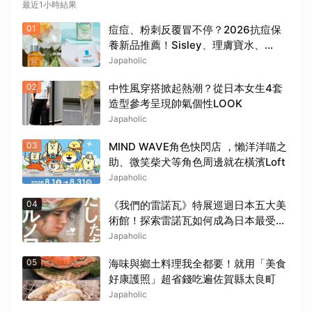
最近1小時結果
01
痘痘、粉刺反覆冒不停？2026抗痘保
養新品推薦！Sisley、理膚寶水、
innisfree、Bifesta 4大爆款一次看
Japaholic
02
中性風穿搭掀起熱潮？從日本女生4套
造型參考呈現帥氣個性LOOK
Japaholic
03
MIND WAVE角色快閃店 ，懶洋洋喵之
助、微笑柴犬等角色周邊就在橫濱Loft
Japaholic
04
《我們的雷諾瓦》特展巡迴日本五大美
術館！探索雷諾瓦如何成為日本最受喜
愛的印象派畫家
Japaholic
05
海味與鄉土料理我全都要！就用「美食
好康護照」超省錢吃遍佐賀縣太良町
Japaholic