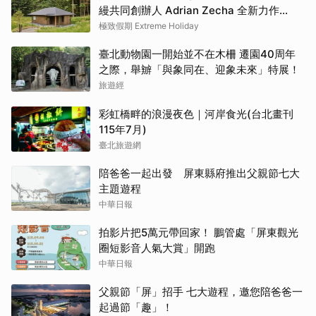
縵共同創辦人 Adrian Zecha 全新力作
「AZUMA FARM KOIWAI」體驗最高級的
極致假期 Extreme Holiday
奢華
臺北動物園一開始並不在木柵 遷園40周年
之際，舉辧「與象同在、迎象未來」特展！
旅遊經
彩虹橋畔的浪漫夜色｜河岸食光(台北畫刊
115年7月)
臺北旅遊網
陪爸爸一起出發 屏東縣府推出父親節七大
主題遊程
中華日報
拍影片把5萬元帶回家！ 鵬管處「屏東觀光
圈短影音人氣大賞」開跑
中華日報
父親節「屏」招手 七大遊程，邀您陪爸爸一
起過節「趣」！