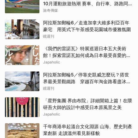
10月運動旅遊熱潮 賽車、自行車、路跑同週
登場
旅奇傳媒
阿拉斯加郵輪6／走進加拿大維多利亞百年
豪宅 用英式下午茶感受花園城市優雅氛圍
鏡週刊
《我們的雷諾瓦》特展巡迴日本五大美術
館！探索雷諾瓦如何成為日本最受喜愛的印
象派畫家
Japaholic
阿拉斯加郵輪5／停靠史凱威怎麼玩？搭世
界最美景觀鐵路 穿越百年淘金路看盡冰
河、峽谷與雪山
鏡週刊
「星野集團 界由布院」詳細開箱上篇！在隈
研吾大師的設計中感受日本原風景之美
Japaholic
千年商港串起溫台文化淵源 山海、歷史到產
業創新 走讀溫州看見新樣貌