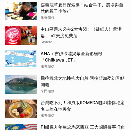
嘉義鹿草夏日探索趣！結合科學、農場與自
然的親子小旅行
旅奇傳媒
中山區週末必去2大快閃！《鏈鋸人》蕾潔
篇、m2美度免費逛
Styletc
ANAｘ吉伊卡哇揭幕全新彩繪機
「Chiikawa JET」
旅奇傳媒
飛往極北之地擁抱大自然 阿拉斯加夢幻景點
開箱
享民頭條
台灣吃不到！和風版KOMEDA咖啡讓你吃遍
名古屋在地美食
旅奇傳媒
F1睽違九年重返馬來西亞 三大國際賽事打造