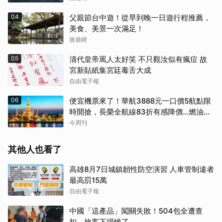
04
父親節台中遊！從早到晚一日遊行程推薦，
美食、美景一次滿足！
旅遊經
05
清代皇帝罵人太好笑 不只觀汝似有瘋症 故
宮新貼紙集宮廷毒舌大成
自由電子報
06
便宜機票來了！華航3888元一口價5航點限
時開搶，長榮全航線83折有感降價…燃油稅
8/9調漲早買早省
今周刊
其他人也看了
高雄8月7日城鎮韌性防空演習 人車管制違者
最高罰15萬
自由電子報
中國「這產品」闖關失敗！504包全遭查
扣 旅客下場慘了