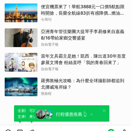
便宜機票來了！華航3888元一口價5航點限
時開搶，長榮全航線83折有感降價…燃油稅
8/9調漲早買早省
今周刊
亞洲青年管弦樂團大提琴手李易修來自嘉義
8/16帶給家鄉交響盛宴
自由電子報
當年文具霸主是她！凱西．陳出道30年首度
參展文博會 粉絲直呼「我的青春回來了」
自由電子報
羅弗敦極光攻略：為什麼全球攝影師都追到
北挪威海岸線？
致旅程
全新體驗！一鍵引用此內容，透過發布貼
可以轉發或引用此內容至自己的貼文中，
行程優惠推薦 👆
文來輕鬆表達個人立場。
來發表您的評論或觀點。