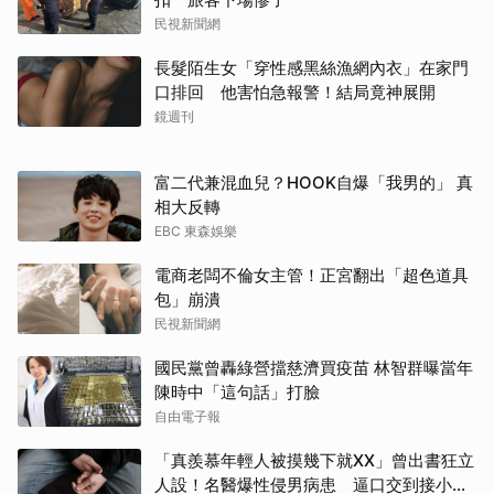
民視新聞網
長髮陌生女「穿性感黑絲漁網內衣」在家門
口排回 他害怕急報警！結局竟神展開
鏡週刊
富二代兼混血兒？HOOK自爆「我男的」 真
相大反轉
EBC 東森娛樂
電商老闆不倫女主管！正宮翻出「超色道具
包」崩潰
民視新聞網
國民黨曾轟綠營擋慈濟買疫苗 林智群曝當年
陳時中「這句話」打臉
自由電子報
「真羨慕年輕人被摸幾下就XX」曾出書狂立
人設！名醫爆性侵男病患 逼口交到接小孩