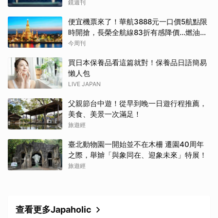
鏡週刊
便宜機票來了！華航3888元一口價5航點限
時開搶，長榮全航線83折有感降價…燃油稅
8/9調漲早買早省
今周刊
買日本保養品看這篇就對！保養品日語簡易
懶人包
LIVE JAPAN
父親節台中遊！從早到晚一日遊行程推薦，
美食、美景一次滿足！
旅遊經
臺北動物園一開始並不在木柵 遷園40周年
之際，舉辧「與象同在、迎象未來」特展！
旅遊經
查看更多Japaholic