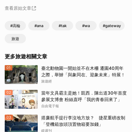
查看原始文章
#高輪
#ana
#tak
#wa
#gateway
旅遊
更多旅遊相關文章
01
臺北動物園一開始並不在木柵 遷園40周年
之際，舉辧「與象同在、迎象未來」特展！
旅遊經
02
當年文具霸主是她！凱西．陳出道30年首度
參展文博會 粉絲直呼「我的青春回來了」
自由電子報
03
搭廉航手提行李沒地方放？ 捷星重磅改制
「登機箱放頭頂置物箱要加錢」
鏡週刊