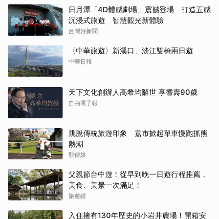
日月潭「4D體感劇場」震撼登場 打造五感
沉浸式旅遊 智慧觀光新體驗
台灣好新聞
〈中華旅遊〉新溪口、淡江雙橋兩日遊
中華日報
天下文化創辦人高希均辭世 享耆壽90歲
自由電子報
跳脫傳統旅遊印象 嘉市掀起單車慢跑抓熊
熱潮
觀傳媒
父親節台中遊！從早到晚一日遊行程推薦，
美食、美景一次滿足！
旅遊經
入住擁有130年歷史的小岩井農場！開箱安