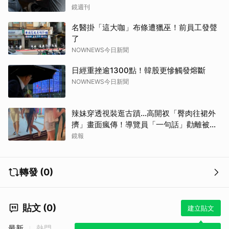
鬧鐘響才停
鏡週刊
名醫掛「這大咖」布條遭獵巫！前員工發聲
了
NOWNEWS今日新聞
日經重挫逾1300點！韓股更慘觸發熔斷
NOWNEWS今日新聞
辣妹穿透視裝逛古蹟…高開衩「臀肉往裙外
擠」畫面瘋傳！導覽員「一句話」勸離被狂
取消
讚
鏡報
轉發 (0)
貼文 (0)
建立貼文
最新
熱門