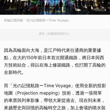
高輪記憶回顧「光の記憶航路ーTime Voyage」
廣告（請繼續閱讀本文）
因為高輪面向大海，是江戶時代來往通商的重要據
點，在大約150年前日本首次開通鐵路，將日本與西
方技術結合，得以在海上修築鐵路，也打開了高輪的
全新時代。
而「光の記憶航路ーTime Voyage」使用全新的投影
地圖（Projection mapping）技術，透過一張簡單
的車票與列車影像，帶領大家從過去、現在到未來，
來趟歷史與回憶的高輪時空之旅，加上會場的噴水裝