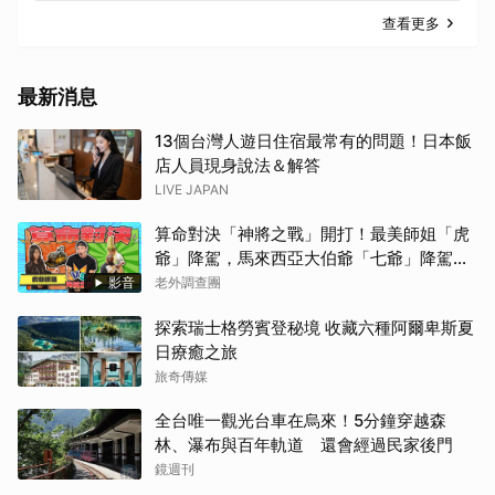
查看更多
最新消息
13個台灣人遊日住宿最常有的問題！日本飯
店人員現身說法＆解答
LIVE JAPAN
算命對決「神將之戰」開打！最美師姐「虎
爺」降駕，馬來西亞大伯爺「七爺」降駕。
當虎爺對上七爺，神明之間的較量究竟誰會
影音
老外調查團
勝出？【老外調查團】
探索瑞士格勞賓登秘境 收藏六種阿爾卑斯夏
日療癒之旅
旅奇傳媒
全台唯一觀光台車在烏來！5分鐘穿越森
林、瀑布與百年軌道 還會經過民家後門
鏡週刊