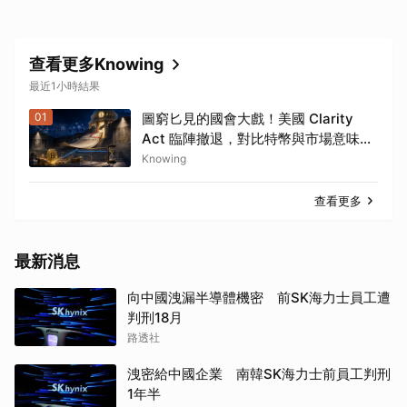
查看更多Knowing
最近1小時結果
01
圖窮匕見的國會大戲！美國 Clarity
Act 臨陣撤退，對比特幣與市場意味著
什麼？
Knowing
查看更多
最新消息
向中國洩漏半導體機密 前SK海力士員工遭
判刑18月
路透社
洩密給中國企業 南韓SK海力士前員工判刑
1年半