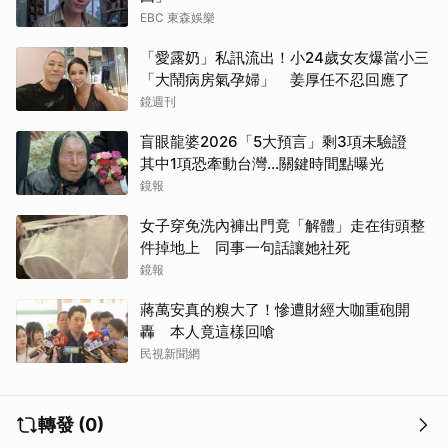
EBC 東森娛樂
「愛露奶」私訊流出！小24歲女友爆當小三
「大鬧病房氣孕婦」 姜厚任不忍回應了
鏡週刊
盲眼龍婆2026「5大預言」剩3項未驗證
其中1項恐牽動台灣...關鍵時間點曝光
鏡報
女子穿免洗內褲出門竟「解體」走在街頭整
件掉地上 同事一句話讓她社死
鏡報
蔣萬安真的糗大了！慘遭財經大咖重砲開
轟 本人竟這樣回嗆
民視新聞網
轉發 (0)