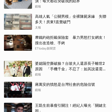
潰：每天都在突破我的結界
鏡報
高雄人氣「公關男模」全裸陳屍床緣 失聯
多天！房東1直覺破門
太報
摩鐵約砲拒戴保險套 暴力男怒打女網友！
搜出改造槍、手銬
ETtoday新聞雲
婆媳隔空撕破臉？台玻夫人還原長子離世2
原因 「手機千金」不忍了：如其說還需要
離開嗎？
鏡報
蔣萬安的憤怒是台灣社會的危險信號
鏡報
王凱生前暴瘦引關注！經紀人曝光「關鍵主
因」