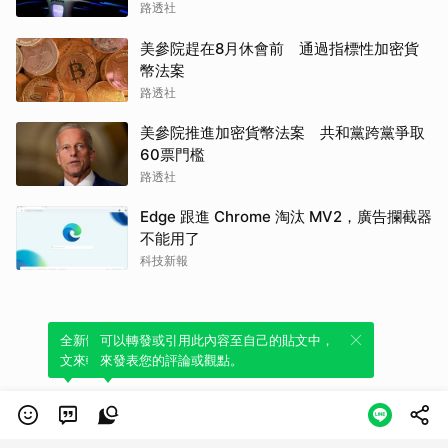
路透社
美參院趕在8月休會前 通過指標性加密貨
幣法案
路透社
美參院推進加密貨幣法案 共和黨跨黨爭取
60票門檻
路透社
Edge 跟進 Chrome 淘汰 MV2，廣告攔截器
不能用了
科技新報
全新體驗！一鍵引用此內容，透過發布貼
可以轉發或引用此內容至自己的貼文中，
文來輕鬆表達個人立場。
來發表您的評論或觀點。