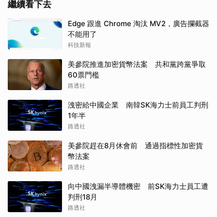
繼續看下去
Edge 跟進 Chrome 淘汰 MV2，廣告攔截器
不能用了
科技新報
美參院推進加密貨幣法案 共和黨跨黨爭取
60票門檻
路透社
洩密給中國企業 南韓SK海力士前員工判刑
1年半
路透社
美參院趕在8月休會前 通過指標性加密貨
幣法案
路透社
向中國洩漏半導體機密 前SK海力士員工遭
判刑18月
路透社