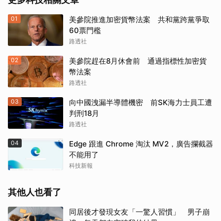
01
美參院推進加密貨幣法案 共和黨跨黨爭取
60票門檻
路透社
02
美參院趕在8月休會前 通過指標性加密貨
幣法案
路透社
03
向中國洩漏半導體機密 前SK海力士員工遭
判刑18月
路透社
04
Edge 跟進 Chrome 淘汰 MV2，廣告攔截器
不能用了
科技新報
其他人也看了
同居後才發現女友「一驚人習慣」 男子崩