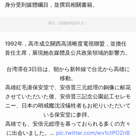
身分受到媒體矚目，並撰寫相關書籍。
廣告（請繼續閱讀本文）
1992年，高市成立關西高清晰度電視聯盟，並擔任
首任主席，展現她在媒體及公共政策領域的影響力。
台湾滞在3日目は、朝から新幹線で台北から高雄に
移動。
高雄紅毛港保安堂で、安倍晋三元総理の銅像に献花
させていただいた後、安倍晋三記念公園起工セレモ
ニー、日本の哨戒艦沈没犠牲者もお祀りいただいて
いる保安堂に参拝。
高雄でも、安倍元総理を慕っておられる多くの方々
に出会いました。…
pic.twitter.com/wv1ctPOZnB