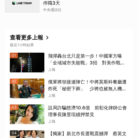
停職3天
中央通訊社
查看更多上報
最近1小時結果
01
飛彈轟台北只是第一步！中國軍方曝
「全域城市失能戰」3招 對美作戰也
適用
上報
02
俄軍將領接連陣亡！中將莫斯科餐廳遭
炸死「秘密下葬」 少將也被無人機擊
殺
上報
03
設局詐騙慈濟10.6億 前彰化律師公會
理事長陳昱瑄續押禁見
上報
04
【獨家】新北市長選戰震撼彈 蔡英文