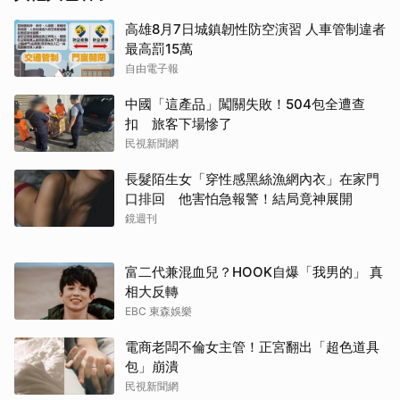
高雄8月7日城鎮韌性防空演習 人車管制違者
最高罰15萬
自由電子報
中國「這產品」闖關失敗！504包全遭查
扣 旅客下場慘了
民視新聞網
長髮陌生女「穿性感黑絲漁網內衣」在家門
口排回 他害怕急報警！結局竟神展開
鏡週刊
富二代兼混血兒？HOOK自爆「我男的」 真
相大反轉
EBC 東森娛樂
電商老闆不倫女主管！正宮翻出「超色道具
包」崩潰
民視新聞網