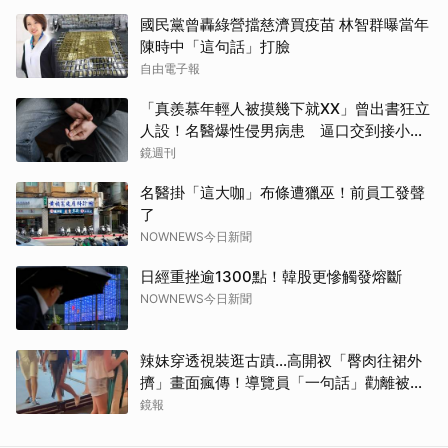
國民黨曾轟綠營擋慈濟買疫苗 林智群曝當年
陳時中「這句話」打臉
自由電子報
「真羨慕年輕人被摸幾下就XX」曾出書狂立
人設！名醫爆性侵男病患 逼口交到接小孩
鬧鐘響才停
鏡週刊
名醫掛「這大咖」布條遭獵巫！前員工發聲
了
NOWNEWS今日新聞
日經重挫逾1300點！韓股更慘觸發熔斷
NOWNEWS今日新聞
辣妹穿透視裝逛古蹟…高開衩「臀肉往裙外
擠」畫面瘋傳！導覽員「一句話」勸離被狂
讚
鏡報