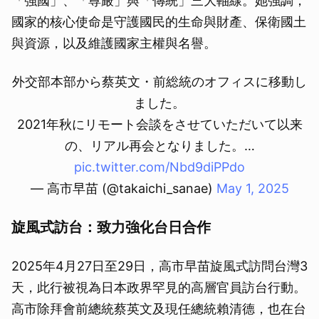
「強國」、「尊嚴」與「傳統」三大軸線。她強調，
國家的核心使命是守護國民的生命與財產、保衛國土
與資源，以及維護國家主權與名譽。
外交部本部から蔡英文・前総統のオフィスに移動し
ました。
2021年秋にリモート会談をさせていただいて以来
の、リアル再会となりました。…
pic.twitter.com/Nbd9diPPdo
— 高市早苗 (@takaichi_sanae)
May 1, 2025
旋風式訪台：致力強化台日合作
2025年4月27日至29日，高市早苗旋風式訪問台灣3
天，此行被視為日本政界罕見的高層官員訪台行動。
高市除拜會前總統蔡英文及現任總統賴清德，也在台