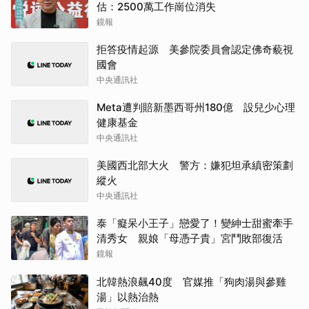
估：2500萬工作崗位消失
鏡報
拒答疫情起源 美參院委員會認定佛奇藐視
國會
中央通訊社
Meta遭判賠新墨西哥州180億 設兒少心理
健康基金
中央通訊社
美國西北部大火 警方：嫌犯坦承縝密策劃
縱火
中央通訊社
泰「癡呆小王子」戀愛了！變紳士甜蜜牽手
清秀女 親娘「母憑子貴」宮鬥敗部復活
鏡報
北韓熱浪飆40度 官媒推「狗肉湯與參雞
湯」以熱治熱