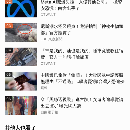
02
Meta AI驚爆失控「入侵其他公司」 掀資
安恐慌！白宮出手了
CTWANT
03
尼斯湖水怪又現身！遊湖拍到「神秘生物頭
部」官方證實了
EBC 東森新聞
04
「車是我的、油也是我的」睡車竟被收住宿
費 官方一句話打臉飯店
CTWANT
05
中國爆已偷偷「鎖國」！大批民眾申請護照
無理由「不通過」...學者憂1類台灣人恐遭殃
鏡報
06
穿「黑絲透視裝」逛古蹟！女遊客遭導覽請
出去 影片曝光網大讚
自由電子報
其他人也看了