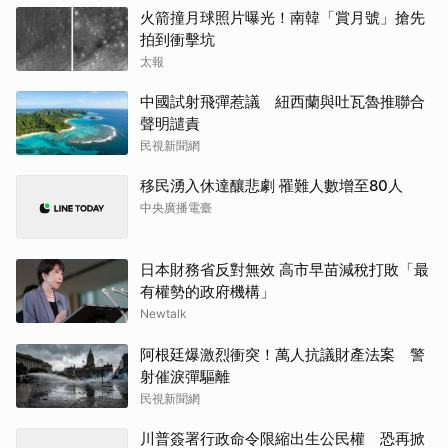
火箭撞月球照片曝光！南韓「賞月號」搶先
拍到衝擊坑
太報
中國試射飛彈惹議 紐西蘭與吐瓦魯推聯合
聲明譴責
民視新聞網
移民湧入休達釀悲劇 罹難人數增至80人
中央廣播電臺
日本財務省反對無效 高市早苗減稅打敗「最
有權勢的政府機構」
Newtalk
阿根廷爆激烈衝突！萬人抗議財產法案 警
射催淚彈驅離
民視新聞網
川普簽署行政命令限縮出生公民權 恐再掀