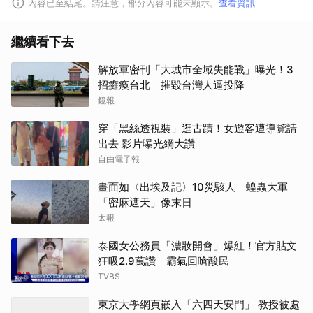
內容已至結尾。請注意，部分內容可能未顯示。
查看資訊
繼續看下去
解放軍密刊「大城市全域失能戰」曝光！3
招癱瘓台北 摧毀台灣人逼投降
鏡報
穿「黑絲透視裝」逛古蹟！女遊客遭導覽請
出去 影片曝光網大讚
自由電子報
畫面如〈出埃及記〉10災駭人 蝗蟲大軍
「密麻遮天」像末日
太報
泰國女公務員「濃妝開會」爆紅！官方貼文
狂吸2.9萬讚 霸氣回嗆酸民
TVBS
東京大學網頁嵌入「六四天安門」 教授被處