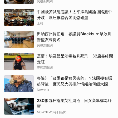
民視新聞網
中國飛彈試射惹議！太平洋島國論壇陷挺中
分歧 澳紐推聯合聲明恐碰壁
上報
田納西州長初選 參議員Blackburn擊敗川
普盟友奪提名
民視新聞網
震驚！埃及豔星涉毒被判死刑 32歲靠緋聞
走紅
壹蘋新聞網
專論》「貧困都是移民害的」？法國極右崛
起背後 庶民怒火與排外情緒如何餵大國民
聯合
Newtalk
230帳號狂搶集英社周邊 日女棄單稱為紓
壓
NOWNEWS今日新聞