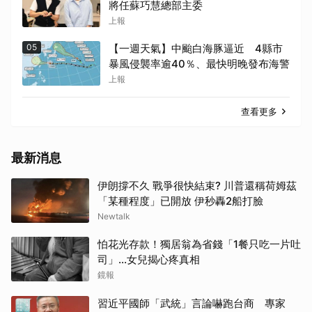
將任蘇巧慧總部主委
上報
05
【一週天氣】中颱白海豚逼近 4縣市
暴風侵襲率逾40％、最快明晚發布海警
上報
查看更多
最新消息
伊朗撐不久 戰爭很快結束? 川普還稱荷姆茲
「某種程度」已開放 伊秒轟2船打臉
Newtalk
怕花光存款！獨居翁為省錢「1餐只吃一片吐
司」...女兒揭心疼真相
鏡報
習近平國師「武統」言論嚇跑台商 專家