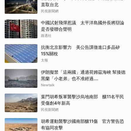
直取台北
民視新聞網
中國試射飛彈惹議 太平洋島國外長將辯論
是否發聯合聲明
路透社
抗衡北京影響力 美公告課徵進口多晶矽
15%關稅
太報
伊朗擬禁「這兩國」通過荷姆茲海峽 幫揍德
黑蘭「小老弟」也不准經過....
Newtalk
葉門胡希叛軍襲擊沙烏地南部 釀11名平民
受傷創4年新高
民視新聞網
胡希運動襲擊沙國南部釀11傷 官方警告恐
有協同攻擊