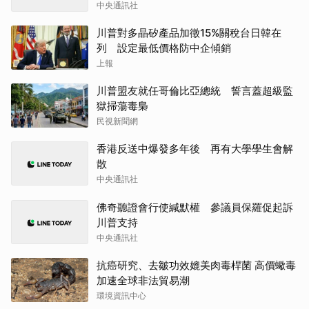
中央通訊社
川普對多晶矽產品加徵15%關稅台日韓在
列 設定最低價格防中企傾銷
上報
川普盟友就任哥倫比亞總統 誓言蓋超級監
獄掃蕩毒梟
民視新聞網
香港反送中爆發多年後 再有大學學生會解
散
中央通訊社
佛奇聽證會行使緘默權 參議員保羅促起訴
川普支持
中央通訊社
抗癌研究、去皺功效媲美肉毒桿菌 高價蠍毒
加速全球非法貿易潮
環境資訊中心