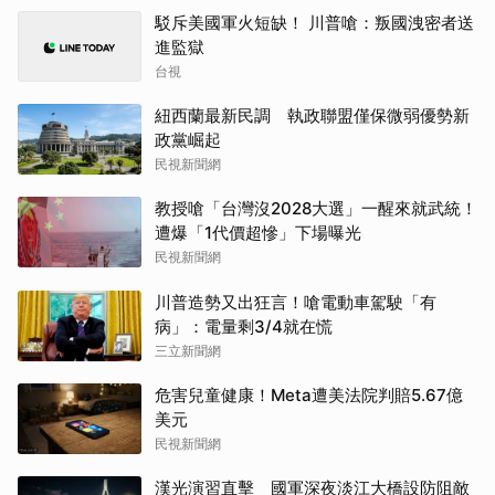
駁斥美國軍火短缺！ 川普嗆：叛國洩密者送
進監獄
台視
紐西蘭最新民調 執政聯盟僅保微弱優勢新
政黨崛起
民視新聞網
教授嗆「台灣沒2028大選」一醒來就武統！
遭爆「1代價超慘」下場曝光
民視新聞網
川普造勢又出狂言！嗆電動車駕駛「有
病」：電量剩3/4就在慌
三立新聞網
危害兒童健康！Meta遭美法院判賠5.67億
美元
民視新聞網
漢光演習直擊 國軍深夜淡江大橋設防阻敵