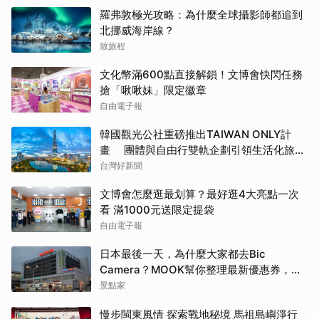
羅弗敦極光攻略：為什麼全球攝影師都追到
北挪威海岸線？
致旅程
文化幣滿600點直接解鎖！文博會快閃任務
搶「啾啾妹」限定徽章
自由電子報
韓國觀光公社重磅推出TAIWAN ONLY計
畫 團體與自由行雙軌企劃引領生活化旅遊
新風潮
台灣好新聞
文博會怎麼逛最划算？最好逛4大亮點一次
看 滿1000元送限定提袋
自由電子報
日本最後一天，為什麼大家都去Bic
Camera？MOOK幫你整理最新優惠券，行
前趕快存手機，結帳直接用，最高省10%
景點家
慢步閩東風情 探索戰地秘境 馬祖島嶼淨行