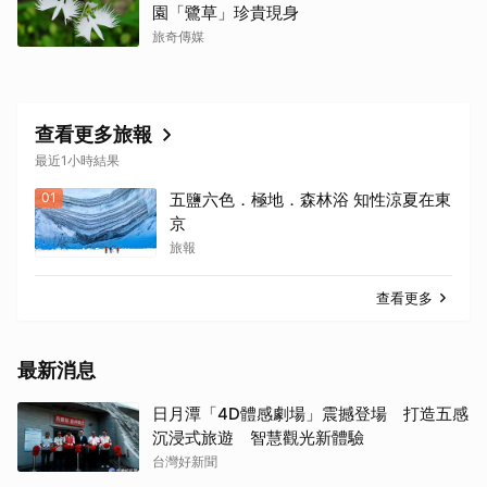
園「鷺草」珍貴現身
旅奇傳媒
查看更多旅報
最近1小時結果
01
五鹽六色．極地．森林浴 知性涼夏在東
京
旅報
查看更多
最新消息
日月潭「4D體感劇場」震撼登場 打造五感
沉浸式旅遊 智慧觀光新體驗
台灣好新聞