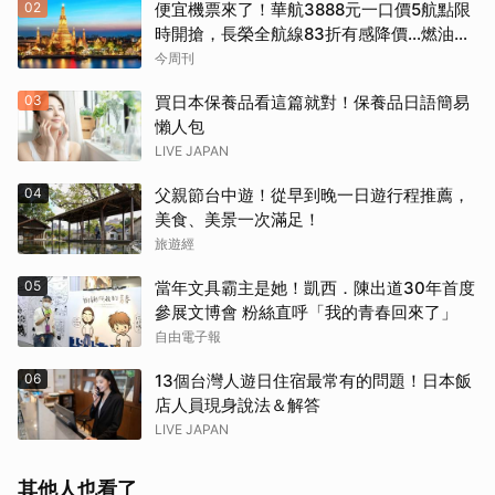
02
便宜機票來了！華航3888元一口價5航點限
時開搶，長榮全航線83折有感降價…燃油稅
8/9調漲早買早省
今周刊
03
買日本保養品看這篇就對！保養品日語簡易
懶人包
LIVE JAPAN
04
父親節台中遊！從早到晚一日遊行程推薦，
美食、美景一次滿足！
旅遊經
05
當年文具霸主是她！凱西．陳出道30年首度
參展文博會 粉絲直呼「我的青春回來了」
自由電子報
06
13個台灣人遊日住宿最常有的問題！日本飯
店人員現身說法＆解答
LIVE JAPAN
其他人也看了