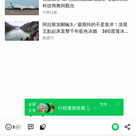
科技商務與觀光
中華日報
阿拉斯加郵輪3／最期待的不是靠岸！清晨
五點起床直擊千年藍色冰牆 360度賞冰川
太療癒
鏡週刊
全新體驗！一鍵引用此內容，透過發布貼
可以轉發或引用此內容至自己的貼文中，
行程優惠推薦 👆
文來輕鬆表達個人立場。
來發表您的評論或觀點。
3