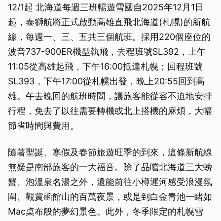
12/1起 北海道每週三班暢遊雪國自2025年12月1日
起，泰獅航將正式啟動高雄直飛北海道(札幌)的新航
線，每週一、三、五共三個航班。採用220個座位的
波音737-900ER機型執飛，去程班號SL392，上午
11:05從高雄起飛，下午16:00抵達札幌；回程班號
SL393，下午17:00從札幌出發，晚上20:55回到高
雄。午去晚回的航班時間，讓旅客能從容不迫地安排
行程，免去了以往需要轉機或北上搭機的麻煩，大幅
節省時間與費用。
隨著聖誕、寒假及春節旅遊旺季的到來，這條新航線
無疑是南部旅客的一大福音。除了品嚐北海道三大螃
蟹、泡溫泉名湯之外，還能前往小樽運河感受浪漫氛
圍、觀賞函館山的百萬夜景，或是到白金青池一睹如
Mac桌布般的夢幻景色。此外，冬季限定的札幌雪