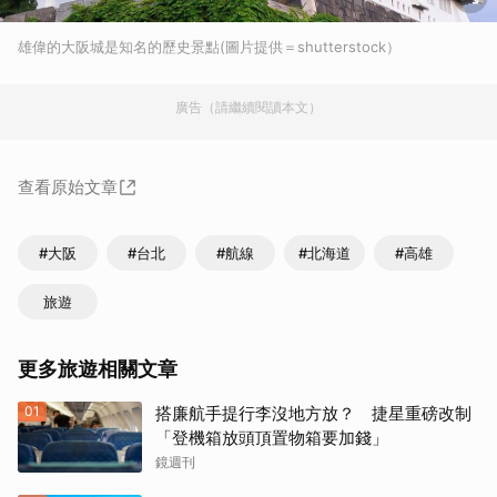
雄偉的大阪城是知名的歷史景點(圖片提供＝shutterstock）
廣告（請繼續閱讀本文）
查看原始文章
#大阪
#台北
#航線
#北海道
#高雄
旅遊
更多旅遊相關文章
01
搭廉航手提行李沒地方放？ 捷星重磅改制
「登機箱放頭頂置物箱要加錢」
鏡週刊