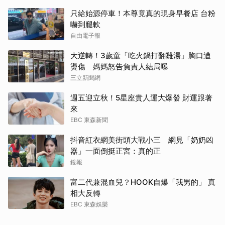
只給始源停車！本尊竟真的現身早餐店 台粉
嚇到腿軟
自由電子報
大逆轉！3歲童「吃火鍋打翻雞湯」胸口遭
燙傷 媽媽怒告負責人結局曝
三立新聞網
週五迎立秋！5星座貴人運大爆發 財運跟著
來
EBC 東森新聞
抖音紅衣網美街頭大戰小三 網見「奶奶凶
器」一面倒挺正宮：真的正
鏡報
富二代兼混血兒？HOOK自爆「我男的」 真
相大反轉
EBC 東森娛樂