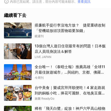
內容已至結尾。請注意，部分內容可能未顯示。
查看資訊
繼續看下去
搭廉航手提行李沒地方放？ 捷星重磅改制
「登機箱放頭頂置物箱要加錢」
鏡週刊
13個台灣人遊日住宿最常有的問題！日本飯
店人員現身說法＆解答
LIVE JAPAN
取消
全台唯一！《泰晤士報》推薦高雄「全球11
月最佳旅遊城市」…與紐約、京都、佛羅倫
斯共同入榜，理由曝光
今周刊
台中美食｜樂成宮拜拜順便吃！4 家走路就
到的銅板小吃，捧花可麗餅、在地臭豆腐、
烤甜甜圈一次收
旅圖 ReadyGo
稀有「飛天白鷺」綻放！神戶六甲高山植物