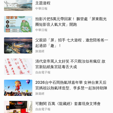
主題遊程
中華日報
拍影片把5萬元帶回家！ 鵬管處「屏東觀光
圈短影音人氣大賞」開跑
中華日報
父親節「屏」招手 七大遊程，邀您陪爸爸一
起過節「趣」！
旅遊經
清代皇帝罵人太好笑 不只觀汝似有瘋症 故
宮新貼紙集宮廷毒舌大成
自由電子報
2026台中石岡熱氣球嘉年華 女神台東天后
宮媽祖以熱氣球造型、李多慧一起加持助陣
旅遊經
可翻閱 百萬《龍藏經》套書現身文博會
自由電子報