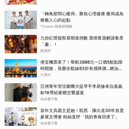
「轉角那間心藥局」聚焦心理健康 藥局成為
療癒人心的起點
TCnews 慈善新聞網
九份紅燈籠祭展期進倒數 賞燈夜遊解謎集章
「趣」！
旅遊經
便宜機票來了！華航3888元一口價5航點限
時開搶，長榮全航線83折有感降價…燃油稅
8/9調漲早買早省
今周刊
亞洲青年管弦樂團大提琴手李易修來自嘉義
8/16帶給家鄉交響盛宴
自由電子報
當年文具霸主是她！凱西．陳出道30年首度
參展文博會 粉絲直呼「我的青春回來了」
自由電子報