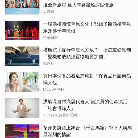
推全新旅程 達人帶路體驗深度慢旅
大媒體
一場婚禮讀懂草原文化！鄂爾多斯婚禮帶觀
眾穿越千年民俗
中華日報
搭廉航手提行李沒地方放？ 捷星重磅改制
「登機箱放頭頂置物箱要加錢」
鏡週刊
買日本保養品看這篇就對！保養品日語簡易
懶人包
LIVE JAPAN
洪毓璟自封底層代言人 當演員的使命演活
「社會邊緣人」
TCnews 慈善新聞網
草原史詩躍上舞台 《千古馬頌》寫下人與馬
最深刻的情誼