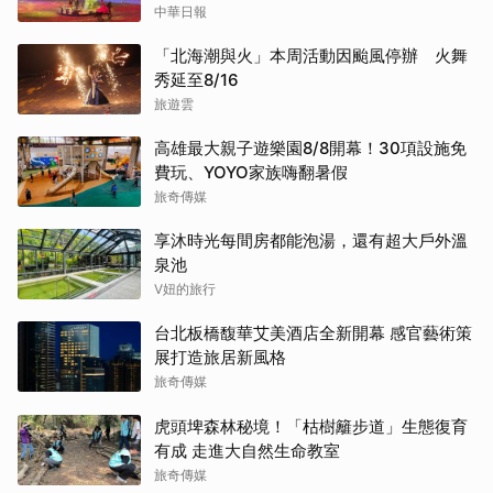
中華日報
「北海潮與火」本周活動因颱風停辦 火舞
秀延至8/16
旅遊雲
高雄最大親子遊樂園8/8開幕！30項設施免
費玩、YOYO家族嗨翻暑假
旅奇傳媒
享沐時光每間房都能泡湯，還有超大戶外溫
泉池
V妞的旅行
台北板橋馥華艾美酒店全新開幕 感官藝術策
展打造旅居新風格
旅奇傳媒
虎頭埤森林秘境！「枯樹籬步道」生態復育
有成 走進大自然生命教室
旅奇傳媒