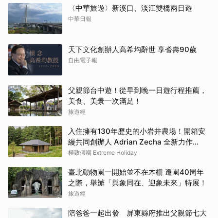
〈中華旅遊〉新溪口、淡江雙橋兩日遊
中華日報
天下文化創辦人高希均辭世 享耆壽90歲
自由電子報
父親節台中遊！從早到晚一日遊行程推薦，
美食、美景一次滿足！
旅遊經
入住擁有130年歷史的小岩井農場！開箱安
縵共同創辦人 Adrian Zecha 全新力作
「AZUMA FARM KOIWAI」體驗最高級的
極致假期 Extreme Holiday
奢華
臺北動物園一開始並不在木柵 遷園40周年
之際，舉辧「與象同在、迎象未來」特展！
旅遊經
陪爸爸一起出發 屏東縣府推出父親節七大