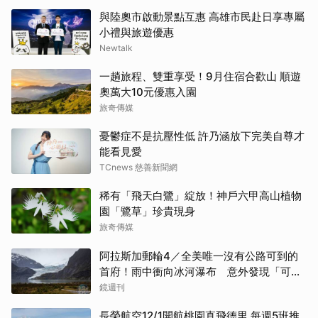
與陸奧市啟動景點互惠 高雄市民赴日享專屬
小禮與旅遊優惠
Newtalk
一趟旅程、雙重享受！9月住宿合歡山 順遊
奧萬大10元優惠入園
旅奇傳媒
憂鬱症不是抗壓性低 許乃涵放下完美自尊才
能看見愛
TCnews 慈善新聞網
稀有「飛天白鷺」綻放！神戶六甲高山植物
園「鷺草」珍貴現身
旅奇傳媒
阿拉斯加郵輪4／全美唯一沒有公路可到的
首府！雨中衝向冰河瀑布 意外發現「可講
價」的質感紀念品
鏡週刊
長榮航空12/1開航桃園直飛德里 每週5班推