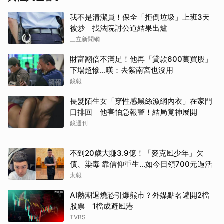
我不是清潔員！保全「拒倒垃圾」上班3天
被炒 找法院討公道結果出爐
三立新聞網
財富翻倍不滿足！他再「貸款600萬買股」
下場超慘...嘆：去紫南宮也沒用
鏡報
長髮陌生女「穿性感黑絲漁網內衣」在家門
口排回 他害怕急報警！結局竟神展開
鏡週刊
不到20歲大賺3.9億！「麥克風少年」欠
債、染毒 靠信仰重生...如今日領700元過活
太報
AI熱潮退燒恐引爆熊市？外媒點名避開2檔
股票 1檔成避風港
TVBS