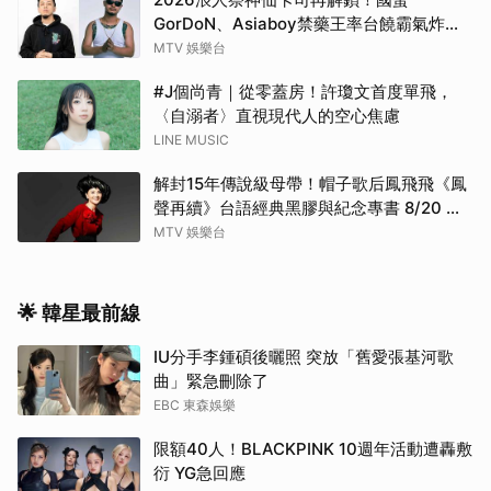
GorDoN、Asiaboy禁藥王率台饒霸氣炸翻
府城 11 月安平重磅開躁！
MTV 娛樂台
#J個尚青｜從零蓋房！許瓊文首度單飛，
〈自溺者〉直視現代人的空心焦慮
LINE MUSIC
解封15年傳說級母帶！帽子歌后鳳飛飛《鳳
聲再續》台語經典黑膠與紀念專書 8/20 珍
藏預購
MTV 娛樂台
🌟 韓星最前線
IU分手李鍾碩後曬照 突放「舊愛張基河歌
曲」緊急刪除了
EBC 東森娛樂
限額40人！BLACKPINK 10週年活動遭轟敷
衍 YG急回應