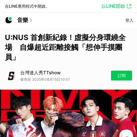
以LINE開啟
在LINE應用程式中開啟。
音樂
登入
U:NUS 首創新紀錄！虛擬分身環繞全
場 自爆超近距離接觸「想伸手摸團
員」
台灣達人秀TTshow
訂閱
發布於 2025年08月15日10:01