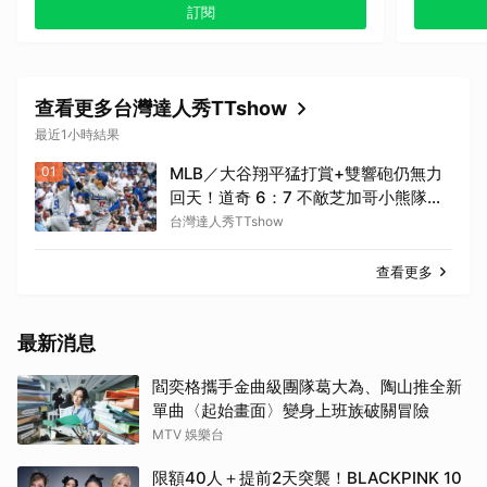
訂閱
查看更多台灣達人秀TTshow
最近1小時結果
01
MLB／大谷翔平猛打賞+雙響砲仍無力
回天！道奇 6：7 不敵芝加哥小熊隊連
續兩個系列賽遭橫掃 苦吞6連敗
台灣達人秀TTshow
查看更多
最新消息
閻奕格攜手金曲級團隊葛大為、陶山推全新
單曲〈起始畫面〉變身上班族破關冒險
MTV 娛樂台
限額40人＋提前2天突襲！BLACKPINK 10