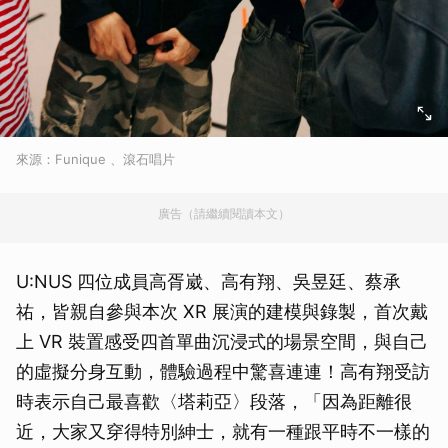
來源：Funique 、滾石唱片
廣告（請繼續閱讀本文）
U:NUS 四位成員高胥崴、高有翔、吳昱廷、蔡承
祐，皆親自參與本次 XR 展演的建模與錄製，首次戴
上 VR 裝置感受四首單曲沉浸式的場景空間，與自己
的虛擬分身互動，體驗過程中驚喜連連！高有翔受訪
時表示自己最喜歡〈塔莉亞〉段落，「因為距離很
近，大家又穿得特別紳士，就有一種跟平時不一樣的