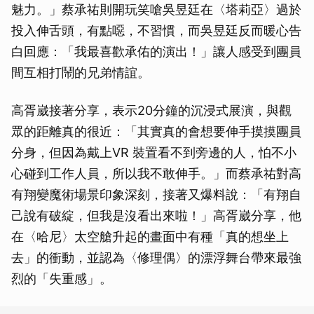
魅力。」蔡承祐則開玩笑嗆吳昱廷在〈塔莉亞〉過於
投入伸舌頭，有點噁，不習慣，而吳昱廷反而暖心告
白回應：「我最喜歡承佑的演出！」讓人感受到團員
間互相打鬧的兄弟情誼。
高胥崴接著分享，表示20分鐘的沉浸式展演，與觀
眾的距離真的很近：「其實真的會想要伸手摸摸團員
分身，但因為戴上VR 裝置看不到旁邊的人，怕不小
心碰到工作人員，所以我不敢伸手。」而蔡承祐對高
有翔變魔術場景印象深刻，接著又爆料說：「有翔自
己說有破綻，但我是沒看出來啦！」高胥崴分享，他
在〈哈尼〉太空艙升起的畫面中有種「真的想坐上
去」的衝動，並認為〈修理偶〉的漂浮舞台帶來最強
烈的「失重感」。