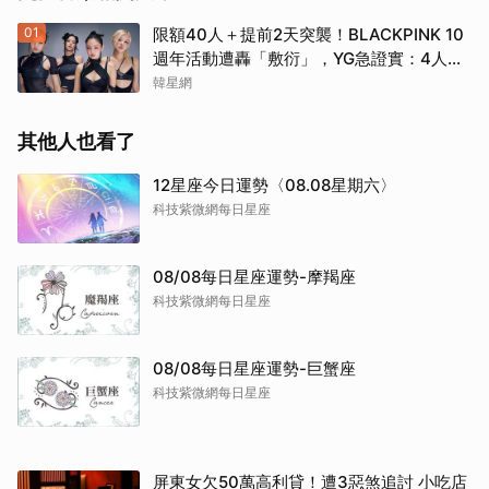
01
限額40人＋提前2天突襲！BLACKPINK 10
週年活動遭轟「敷衍」，YG急證實：4人確
定完全體出席
韓星網
其他人也看了
12星座今日運勢〈08.08星期六〉
科技紫微網每日星座
08/08每日星座運勢-摩羯座
科技紫微網每日星座
08/08每日星座運勢-巨蟹座
科技紫微網每日星座
屏東女欠50萬高利貸！遭3惡煞追討 小吃店