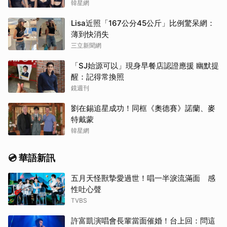
韓星網
Lisa近照「167公分45公斤」比例驚呆網：
薄到快消失
三立新聞網
「SJ始源可以」現身早餐店認證應援 幽默提
醒：記得常換照
鏡週刊
劉在錫追星成功！同框《奧德賽》諾蘭、麥
特戴蒙
韓星網
💿 華語新訊
五月天怪獸摯愛過世！唱一半淚流滿面 感
性吐心聲
TVBS
許富凱演唱會長輩當面催婚！台上回：問這