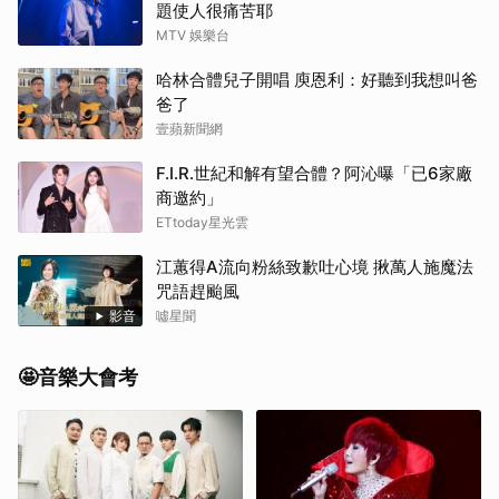
題使人很痛苦耶
MTV 娛樂台
哈林合體兒子開唱 庾恩利：好聽到我想叫爸
爸了
壹蘋新聞網
F.I.R.世紀和解有望合體？阿沁曝「已6家廠
商邀約」
ETtoday星光雲
江蕙得A流向粉絲致歉吐心境 揪萬人施魔法
咒語趕颱風
影音
噓星聞
🤩音樂大會考