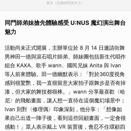
廣告（請繼續閱讀本文）
同門師弟妹搶先體驗感受 U:NUS 魔幻演出舞台
魅力
活動尚未正式開展，主辦單位於 8 月 14 日邀請街舞
男神田一德與滾石唱片師弟、師妹團包括新生代唱作
組合 KAXA、歌手 wann、國民兄妹 Anita 與 Ivan
等人前來體驗。田一德幽默表示：「對於360度視角
感到很驚艷，我一直很留意大家拍子跟舞步是否有掉
漆，但大家的舞技都很棒。」wann 分享最喜歡〈哈
尼〉的飛船畫面，讓人想一直待在這個魔幻場景中；
Ivan 則對〈修理偶〉印象深刻，他分享：「想像如
果自己出道一陣子後，看到這些回顧畫面，一定會很
感動！」眾人表示戴上 VR 裝置後，會忍不住環顧四