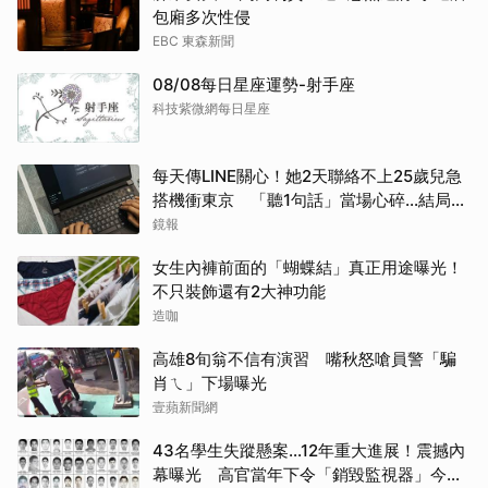
包廂多次性侵
EBC 東森新聞
08/08每日星座運勢-射手座
科技紫微網每日星座
每天傳LINE關心！她2天聯絡不上25歲兒急
搭機衝東京 「聽1句話」當場心碎...結局看
哭網
鏡報
女生內褲前面的「蝴蝶結」真正用途曝光！
不只裝飾還有2大神功能
造咖
高雄8旬翁不信有演習 嘴秋怒嗆員警「騙
肖ㄟ」下場曝光
壹蘋新聞網
43名學生失蹤懸案...12年重大進展！震撼內
幕曝光 高官當年下令「銷毀監視器」今遭