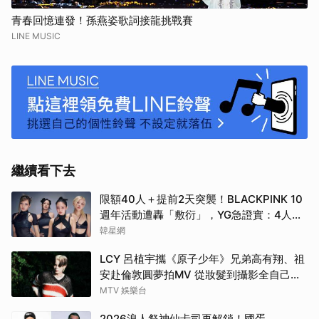
青春回憶連發！孫燕姿歌詞接龍挑戰賽
LINE MUSIC
繼續看下去
限額40人＋提前2天突襲！BLACKPINK 10
週年活動遭轟「敷衍」，YG急證實：4人確
定完全體出席
韓星網
LCY 呂植宇攜《原子少年》兄弟高有翔、祖
安赴倫敦圓夢拍MV 從妝髮到攝影全自己
來！
MTV 娛樂台
2026浪人祭神仙卡司再解鎖！國蛋