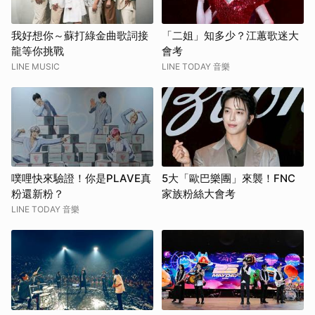
我好想你～蘇打綠金曲歌詞接
「二姐」知多少？江蕙歌迷大
龍等你挑戰
會考
LINE MUSIC
LINE TODAY 音樂
噗哩快來驗證！你是PLAVE真
5大「歐巴樂團」來襲！FNC
粉還新粉？
家族粉絲大會考
LINE TODAY 音樂