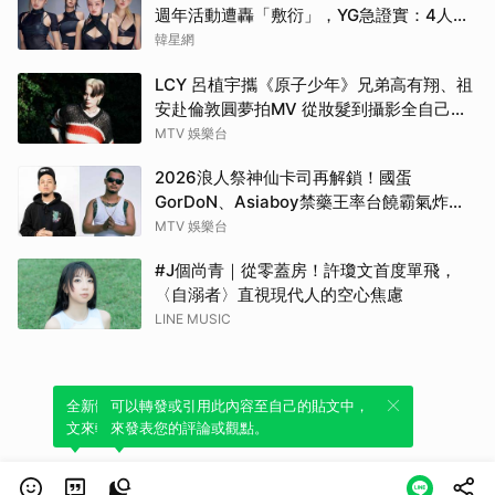
週年活動遭轟「敷衍」，YG急證實：4人確
定完全體出席
韓星網
LCY 呂植宇攜《原子少年》兄弟高有翔、祖
安赴倫敦圓夢拍MV 從妝髮到攝影全自己
來！
MTV 娛樂台
2026浪人祭神仙卡司再解鎖！國蛋
GorDoN、Asiaboy禁藥王率台饒霸氣炸翻
府城 11 月安平重磅開躁！
MTV 娛樂台
#J個尚青｜從零蓋房！許瓊文首度單飛，
〈自溺者〉直視現代人的空心焦慮
LINE MUSIC
全新體驗！一鍵引用此內容，透過發布貼
可以轉發或引用此內容至自己的貼文中，
文來輕鬆表達個人立場。
來發表您的評論或觀點。