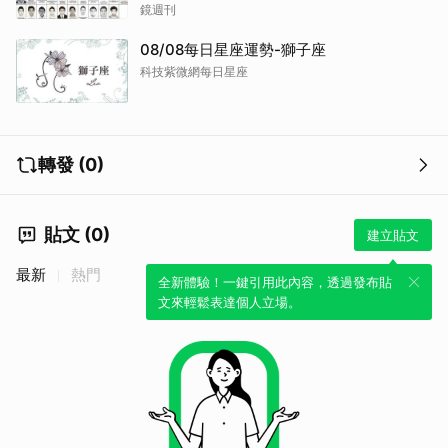
逮
鏡週刊
08/08每日星座運勢-獅子座
科技紫微網每日星座
轉發 (0)
貼文 (0)
建立貼文
最新
熱門
全新體驗！一鍵引用此內容，透過發布貼
文來輕鬆表達個人立場。