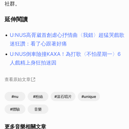
社群。
取消
延伸閱讀
U:NUS高胥崴首創虐心抒情曲〈我錯〉超猛哭戲歌
迷狂讚：看了心跟著好痛
U:NUS倒車險撞KAXA！為打歌〈不怕星期一〉6
人戲精上身狂拍迷因
查看原始文章
#nu
#粉絲
#滾石唱片
#unique
#體驗
音樂
更多音樂相關文章