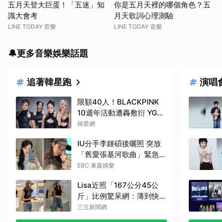
五月天登大巨蛋！「五迷」知
你是五月天裡的哪個角色？五
識大會考
月天歌詞心理測驗
LINE TODAY 音樂
LINE TODAY 音樂
🔔更多音樂娛樂話題
追著韓星跑
演唱
限額40人！BLACKPINK
10週年活動遭轟敷衍 YG急
回應
韓星網
IU分手李鍾碩後曬照 突放
「舊愛張基河歌曲」緊急刪
除了
EBC 東森娛樂
Lisa近照「167公分45公
斤」比例驚呆網：薄到快消
失
三立新聞網