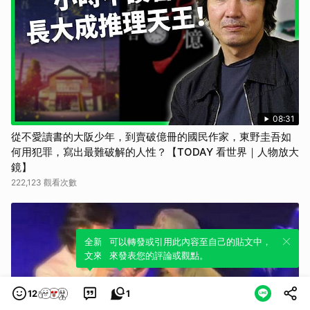
08:31
從不愛讀書的大阪少年，到賣破億冊的國民作家，東野圭吾如
何用犯罪，寫出最難破解的人性？【TODAY 看世界｜人物放大
鏡】
222,123 觀看次數
全新體驗！一鍵引用此內容，透過發布貼
可以轉發或引用此內容至自己的貼文中，
文來輕鬆表達個人立場。
來發表您的評論或觀點。
12
1