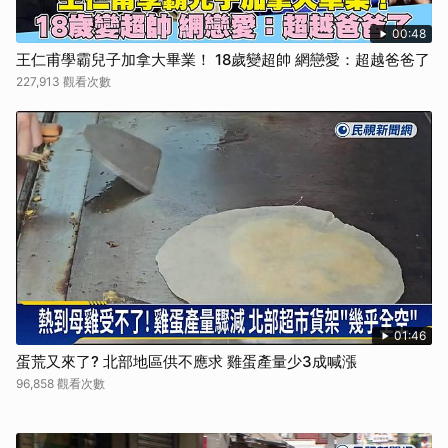
00:48
王仁甫學霸兒子加拿大畢業！ 18歲變超帥 網戀愛：超越爸爸了
227,913 觀看次數
01:46
蛋荒又來了? 北部地區供不應求 雞蛋產量少3成喊漲
96,858 觀看次數