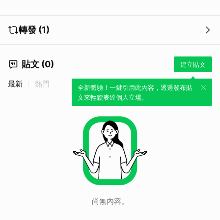
全台旅遊資料庫
訂閱ReadyGo YT
RG特派員私房旅遊景點
關注ReadyGo TikTok
呼叫旅遊小幫手
加入ReadyGo Line@
轉發 (1)
更多精選景點住宿美食
追蹤ReadyGo FB
外國人最愛旅遊攻略
關注ReadyGo 小紅書
-
貼文 (0)
建立貼文
最新
熱門
全新體驗！一鍵引用此內容，透過發布貼
文來輕鬆表達個人立場。
尚無內容。