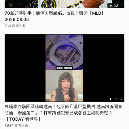
03:11
70勝頭香到手！釀酒人戰績獨走傲視全聯盟【MLB】
2026.08.05
533 觀看次數
01:07
柬埔寨詐騙園區移轉越南！包下飯店蓋巨型機房 越南鐵腕開查
防淪「泰國第二」？打擊跨國犯罪已成各國主權防衛戰？
【TODAY 看世界】
1,644 觀看次數