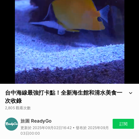
台中海線最強打卡點！全新海生館和清水美食一
次收錄
2,805 觀看次數
看更多旅遊攻略：
旅圖 ReadyGo
2025台中新景點 ｜一次盤點IG爆紅景點😍
訂閱
更新於 2025年09月02日16:42 • 發布於 2025年09月
-
03日00:00
關注最夯旅遊話題
追蹤ReadyGo IG