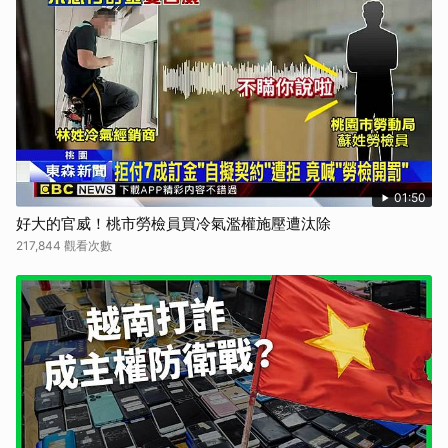
取消
01:50
好大的官威！桃市勞檢員買冷氣濫權施壓遭汰除
217,844 觀看次數