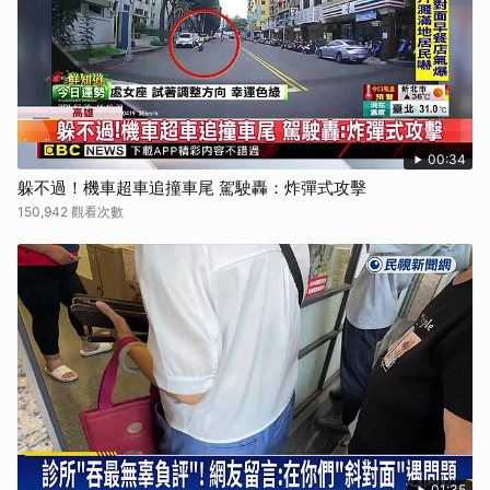
00:34
躲不過！機車超車追撞車尾 駕駛轟：炸彈式攻擊
150,942 觀看次數
01:35