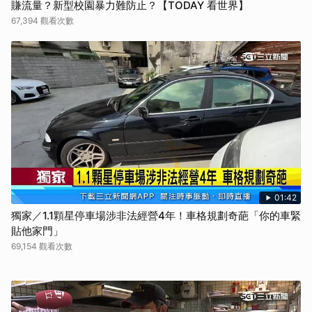
賺流量？新型校園暴力難防止？【TODAY 看世界】
67,394 觀看次數
01:42
獨家／1.1顆星停車場涉非法經營4年！車格規劃奇葩「你的車緊
貼他家門」
69,154 觀看次數