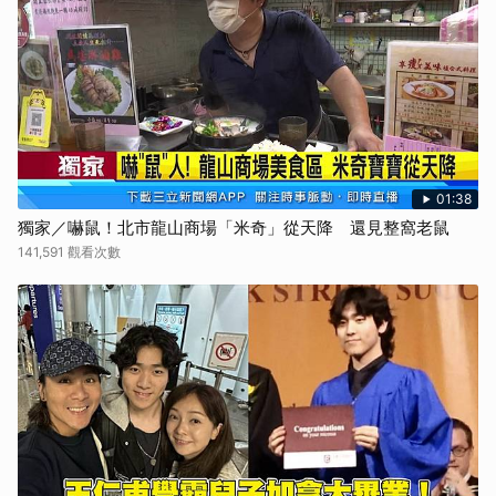
01:38
獨家／嚇鼠！北市龍山商場「米奇」從天降 還見整窩老鼠
141,591 觀看次數