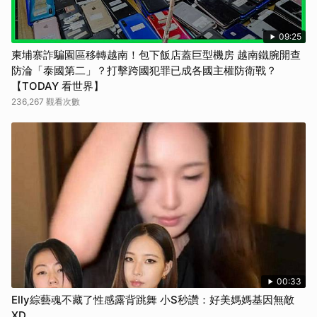
09:25
柬埔寨詐騙園區移轉越南！包下飯店蓋巨型機房 越南鐵腕開查
防淪「泰國第二」？打擊跨國犯罪已成各國主權防衛戰？
【TODAY 看世界】
236,267 觀看次數
00:33
Elly綜藝魂不藏了性感露背跳舞 小S秒讚：好美媽媽基因無敵
XD