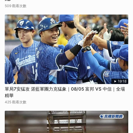
509 觀看次數
19:18
單局7安猛攻 湛藍軍團力克猛象｜08/05 富邦 VS 中信｜全場
精華
425 觀看次數