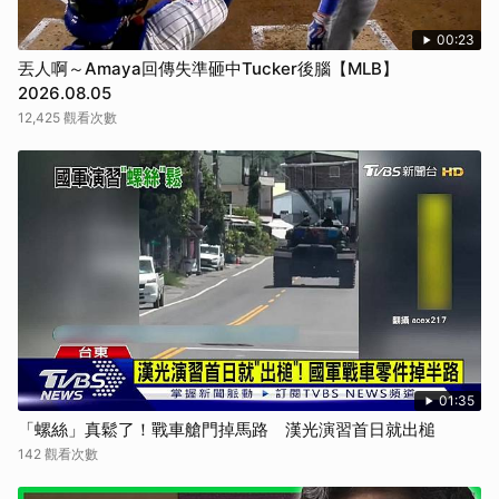
00:23
丟人啊～Amaya回傳失準砸中Tucker後腦【MLB】
2026.08.05
12,425 觀看次數
01:35
「螺絲」真鬆了！戰車艙門掉馬路 漢光演習首日就出槌
142 觀看次數