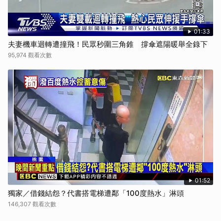
01:33
夫妻機車迴轉遭撞飛！民眾秒圍三角錐 撐傘遮陽暖舉全錄下
95,974 觀看次數
01:52
獨家／借錢結怨？代書搭電梯遭鄰「100度熱水」淋頭
146,307 觀看次數