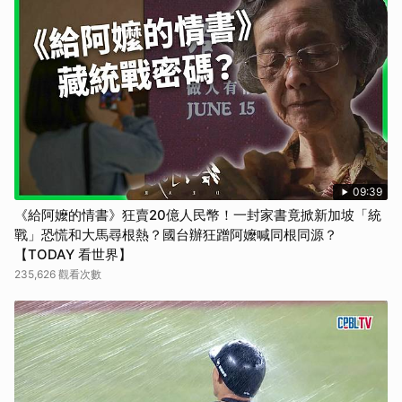
09:39
《給阿嬤的情書》狂賣20億人民幣！一封家書竟掀新加坡「統
戰」恐慌和大馬尋根熱？國台辦狂蹭阿嬤喊同根同源？
【TODAY 看世界】
235,626 觀看次數