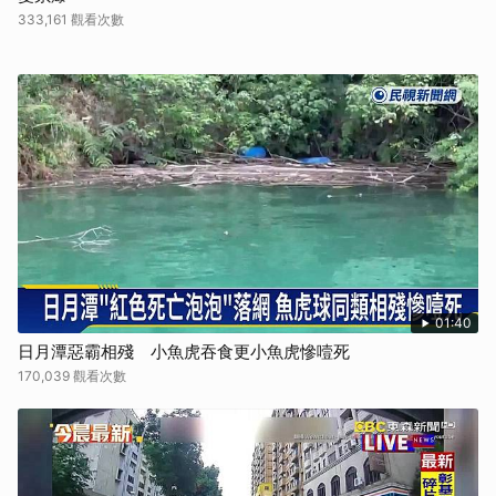
333,161 觀看次數
01:40
日月潭惡霸相殘 小魚虎吞食更小魚虎慘噎死
170,039 觀看次數