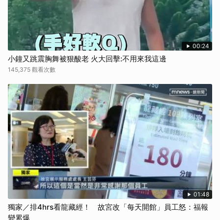
00:24
小鐘又跳震胸舞被狠酸老 火大回擊:不用來我這邊
145,375 觀看次數
01:48
獨家／排4hrs看龍藏經！ 故宮改「每天開館」員工怒：福報
變累爆