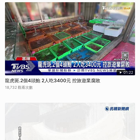
01:22
龍虎斑.2個4頭鮑 2人吃3400元 控旅遊業腐敗
18,732 觀看次數