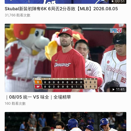
00:51
Skubal新裝初陣奪6K 6局丟2分吞敗【MLB】2026.08.05
31,766 觀看次數
11:41
｜08/05 統一 VS 味全｜全場精華
160 觀看次數