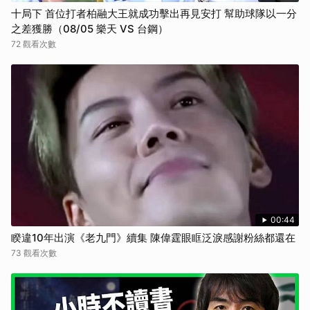
十局下 首位打者柏融大王就成功擊出再見安打 幫助球隊以一分
之差獲勝（08/05 樂天 VS 台鋼）
72 觀看次數
00:44
睽違10年出演《老九門》續集 陳偉霆眼眶泛淚感謝粉絲都還在
73 觀看次數