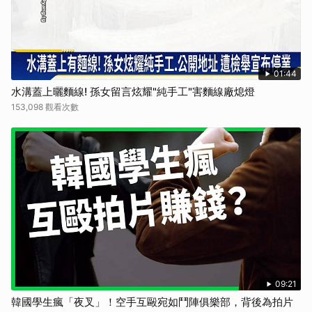
01:44
水溝蓋上曬麵線! 孫女留言炫耀"純手工"害麵線廠熄燈
153,098 觀看次數
09:21
韓國學生瘋「夜叉」！空手互毆宛如鬥陣俱樂部，背後為拍片