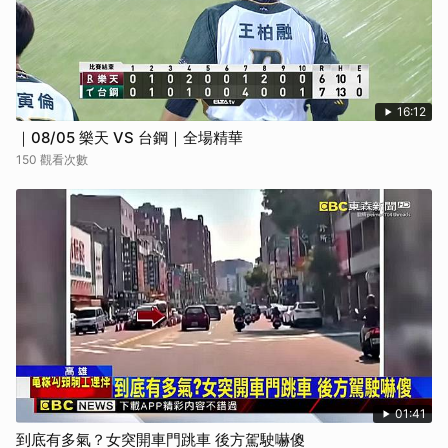
16:12
｜08/05 樂天 VS 台鋼｜全場精華
150 觀看次數
01:41
到底有多氣？女突開車門跳車 後方駕駛嚇傻