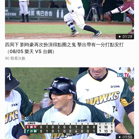
01:28
四局下 劉時豪再次扮演得點圈之鬼 擊出帶有一分打點安打
（08/05 樂天 VS 台鋼）
90 觀看次數
01:56