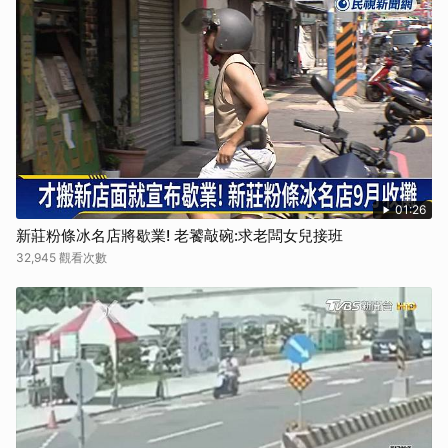
01:26
新莊粉條冰名店將歇業! 老饕敲碗:求老闆女兒接班
32,945 觀看次數