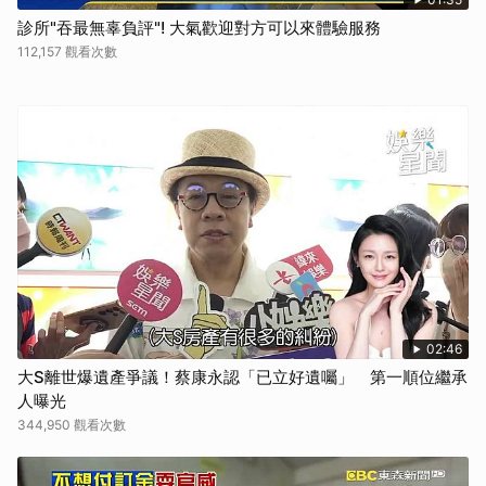
診所"吞最無辜負評"! 大氣歡迎對方可以來體驗服務
112,157 觀看次數
02:46
大S離世爆遺產爭議！蔡康永認「已立好遺囑」 第一順位繼承
人曝光
344,950 觀看次數