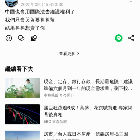
2025年09月15日23:30
中國也會用國際法去維護權利了
我們只會哭著要爸爸幫
結果爸爸想賣了你
查看更多
繼續看下去
現金、定存、銀行存款，長期最危險！建議
準備六個月到一年的現金需求量，剩下投資
這2個
幸福熟齡 X 今周刊
國巨狂瀉逾6成！高盛、花旗喊買進 專家揭
背後真相
EBC 東森新聞
房市／台人瘋日本房產 信義房屋揭主因