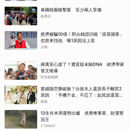
泰國校園槍擊案 至少兩人受傷
路透社
慈濟被騙10億！郭台銘證詞揭「疫苗掮客」
也曾來找他 曝1原因沒上當
太報
蔣萬安心虛了？遭質疑未驗DNA 經濟學家
發文嗆爆
民視新聞網
婆媳隔空撕破臉？台玻夫人還原長子離世2
原因 「手機千金」不忍了：如其說還需要
離開嗎？
鏡報
12生肖本周運勢出爐 虎勇奪事業、財運雙
冠王
CTWANT