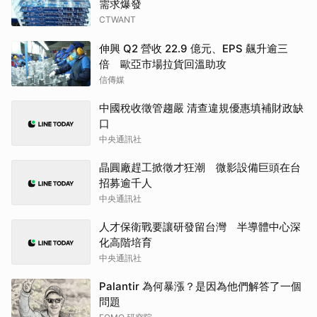
需求爆發
CTWANT
伸興 Q2 營收 22.9 億元、EPS 飆升逾三
倍 歐亞市場拉貨回溫助攻
信傳媒
中國稅收徵管趨嚴 清查違規優惠填補財政缺
口
中央通訊社
晶圓廠趕工掀徵才狂潮 微影設備巨頭在台
招募逾千人
中央通訊社
人才保衛戰要讓研發留台灣 半導體中心深
化高階培育
中央通訊社
Palantir 為何暴漲？是因為他們解答了一個
問題