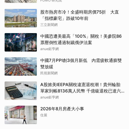
FOMO 研究院
股市熱房市冷！全盛時期房價75折 大直
「指標豪宅」跌破10年前
三立新聞網
中國恐遭美最高「100%」關稅！美參院86
票壓倒性通過制裁俄伊法案
anue鉅亨網
中國7月PPI創3個月新低 內需疲軟通膨雙
雙放緩
民視新聞網
A股掀美IEEPA關稅違憲退稅潮！貴州輪胎
單家到帳8136萬人民幣 千億級退稅已達六
成
anue鉅亨網
2026年8月房產大小事
住展