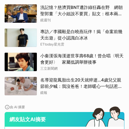
洗記憶？慈濟買BNT遭詐綠狂轟在野 網朝
聖郭董「大小姐說不要買」貼文：根本兩碼
事
鏡週刊
專訪／李國毅是白曉燕玩伴！揭「命案前幾
天出遊」從小認識白冰冰
ETtoday星光雲
小秦漢張海漢逝世享壽68歲！曾合唱〈明天
會更好〉 家屬低調舉辦後事
三立新聞網
名導迎龍鳳胎出生20天就猝逝...4歲兒父親
節前夕喊：我沒爸爸！老師暖心一句話惹哭
遺孀
鏡報
由 AI 摘要
網友貼文AI摘要