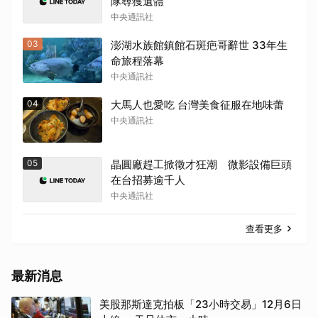
隊尋獲遺體
中央通訊社
03
澎湖水族館鎮館石斑疤哥辭世 33年生
命旅程落幕
中央通訊社
04
大馬人也愛吃 台灣美食征服在地味蕾
中央通訊社
05
晶圓廠趕工掀徵才狂潮 微影設備巨頭
在台招募逾千人
中央通訊社
查看更多
最新消息
美股那斯達克拍板「23小時交易」12月6日