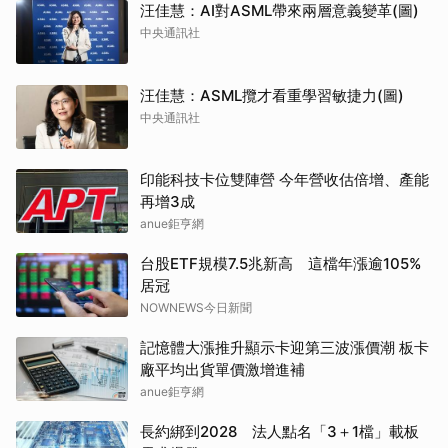
汪佳慧：AI對ASML帶來兩層意義變革(圖)
中央通訊社
汪佳慧：ASML攬才看重學習敏捷力(圖)
中央通訊社
印能科技卡位雙陣營 今年營收估倍增、產能
再增3成
anue鉅亨網
台股ETF規模7.5兆新高 這檔年漲逾105%
居冠
NOWNEWS今日新聞
記憶體大漲推升顯示卡迎第三波漲價潮 板卡
廠平均出貨單價激增進補
anue鉅亨網
長約綁到2028 法人點名「3＋1檔」載板