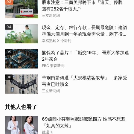
03
股東注意！三商美邦將下市「這天」停牌
還有252名千張大戶
三立新聞網
04
現金、定存、銀行存款，長期最危險！建議
準備六個月到一年的現金需求量，剩下投資
這2個
幸福熟齡 X 今周刊
05
攏係為了晶片！「斷交19年」 哥斯大黎加連
2年來台
EBC 東森新聞
06
華爾街驚傳遭「大規模駭客攻擊」 多家受
害者已吐贖金
三立新聞網
其他人也看了
69歲陸小芬曬照狀態驚艷四方 性感不想遮
「姐真的太辣」
鏡週刊