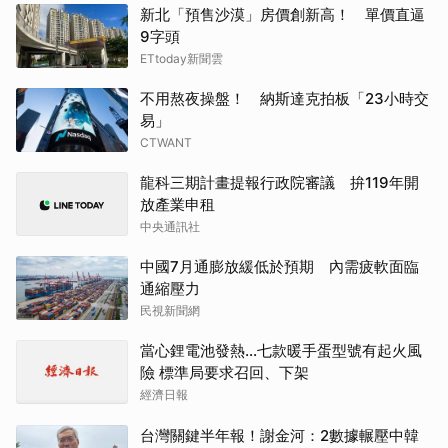
新北「預售沙漠」房價創新高！ 單價直逼
9字頭
ETtoday新聞雲
不用熬夜操盤！ 納斯達克拍板「23小時交
易」
CTWANT
龍科三期計畫提報行政院審議 拚119年開
放產業申租
中央通訊社
中國7月通膨放緩低於預期 內需疲軟面臨
通縮壓力
民視新聞網
當心鋰電池發熱…七款暖手蛋型號有起火風
險 標準局要求召回、下架
經濟日報
台灣關鍵半年報！謝金河：2數據輾壓中韓