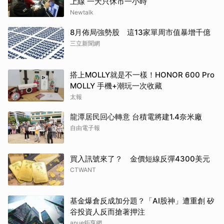
上線 一天只休市一小時
Newtalk
8月佈局強勢股 這13家單周市值暴增千億
三立新聞網
搭上MOLLY就是不一樣！HONOR 600 Pro
MOLLY 手機+潮玩一次收藏
太報
龍潭居民回心轉意 台積電將建1.4奈米廠
自由電子報
買入訊號來了？ 金價短線反彈4300美元
CTWANT
基金爆倉反成加分題？「AI股神」遭重創 矽
谷投資人反而搶著押注
anue鉅亨網