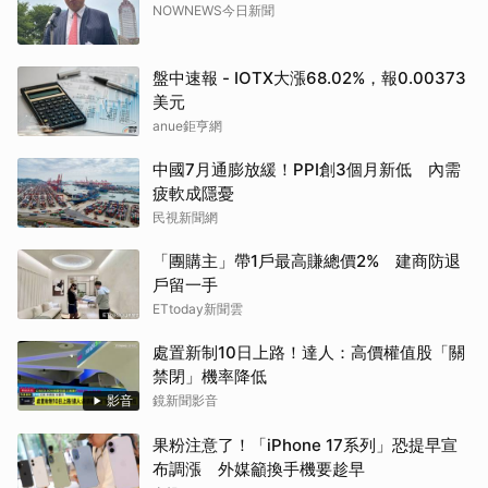
NOWNEWS今日新聞
盤中速報 - IOTX大漲68.02%，報0.00373
美元
anue鉅亨網
中國7月通膨放緩！PPI創3個月新低 內需
疲軟成隱憂
民視新聞網
「團購主」帶1戶最高賺總價2% 建商防退
戶留一手
ETtoday新聞雲
處置新制10日上路！達人：高價權值股「關
禁閉」機率降低
影音
鏡新聞影音
果粉注意了！「iPhone 17系列」恐提早宣
布調漲 外媒籲換手機要趁早