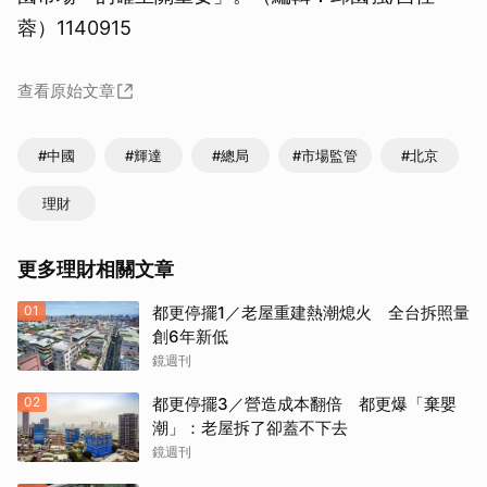
蓉）1140915
查看原始文章
#中國
#輝達
#總局
#市場監管
#北京
理財
更多理財相關文章
01
都更停擺1／老屋重建熱潮熄火 全台拆照量
創6年新低
鏡週刊
02
都更停擺3／營造成本翻倍 都更爆「棄嬰
潮」：老屋拆了卻蓋不下去
鏡週刊