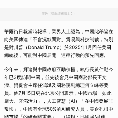
廣告（請繼續閱讀本文）
華爾街日報當時報導，業界人士認為，中國此舉旨在
向美國傳達「不會沉默面對」貿易與科技制裁，特別
是對川普（Donald Trump）於2025年1月回任美國
總統後，可能對中國展開一連串行動的預先回應。
今年來，輝達與中國政府互動積極，執行長黃仁勳今
年已3度訪問中國，並先後會見中國商務部長王文
濤、貿促會主席任鴻斌及國務院副總理何立峰等要
員。他7月15日更在北京公開表示，中國市場「如此
龐大、充滿活力」，人工智慧（AI）「在中國發展非
常快」，中國有全球50%的AI研究人員，美企扎根中
國市場「的確至關重要」。（編輯：邱國強/呂佳