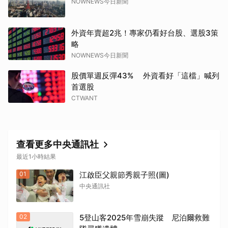
NOWNEWS今日新聞
取消
外資年賣超2兆！專家仍看好台股、選股3策
略
NOWNEWS今日新聞
股價單週反彈43% 外資看好「這檔」喊列
首選股
CTWANT
查看更多中央通訊社
最近1小時結果
01
江啟臣父親節秀親子照(圖)
中央通訊社
02
5登山客2025年雪崩失蹤 尼泊爾救難