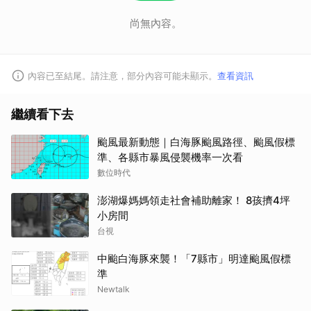
尚無內容。
內容已至結尾。請注意，部分內容可能未顯示。
查看資訊
繼續看下去
颱風最新動態｜白海豚颱風路徑、颱風假標
準、各縣市暴風侵襲機率一次看
數位時代
澎湖爆媽媽領走社會補助離家！ 8孩擠4坪
小房間
台視
中颱白海豚來襲！「7縣市」明達颱風假標
準
Newtalk