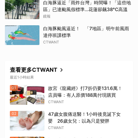
白海豚逼近「雨炸台灣」時間曝！「這些地
區」已達颱風假標準…花蓮卻飆38°C高溫
鏡報
白海豚颱風逼近！ 「7地區」明午前風雨
達停班課標準
CTWANT
查看更多CTWANT
最近1小時結果
01
故宮《龍藏經》打7折仍要131.6萬！
店員曝：有人原價188萬付現購買
CTWANT
02
47歲女腹痛送醫！1小時後竟誕下女
嬰 26歲女兒：以為只是變胖
CTWANT