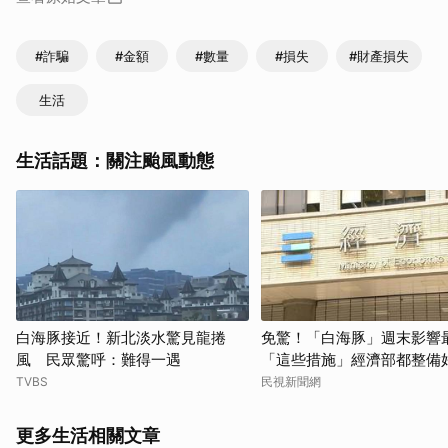
#詐騙
#金額
#數量
#損失
#財產損失
生活
生活話題：關注颱風動態
白海豚接近！新北淡水驚見龍捲
免驚！「白海豚」週末影
風 民眾驚呼：難得一遇
「這些措施」經濟部都整備
TVBS
民視新聞網
更多生活相關文章