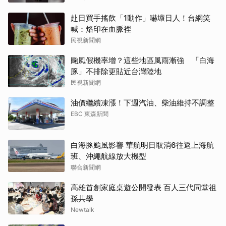
赴日買手搖飲「1動作」嚇壞日人！台網笑
喊：烙印在血脈裡
民視新聞網
颱風假機率增？這些地區風雨漸強 「白海
豚」不排除更貼近台灣陸地
民視新聞網
油價繼續凍漲！下週汽油、柴油維持不調整
EBC 東森新聞
白海豚颱風影響 華航明日取消6往返上海航
班、沖繩航線放大機型
聯合新聞網
高雄首創家庭桌遊公開發表 百人三代同堂祖
孫共學
Newtalk