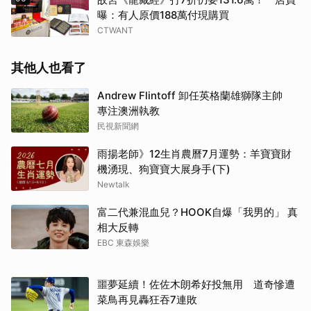
曝：有人原價188萬付現購買
CTWANT
其他人也看了
Andrew Flintoff 卸任英格蘭雄獅隊主帥
專注澳洲執教
民視新聞網
雨揚老師》12生肖農曆7月運勢：羊寶寶財
機湧現、狗寶寶大展身手(下)
Newtalk
富二代兼混血兒？HOOK自爆「我男的」 真
相大反轉
EBC 東森娛樂
噩夢延續！佐佐木朗希好投無用 道奇慘遭
菜鳥再見轟狂吞7連敗