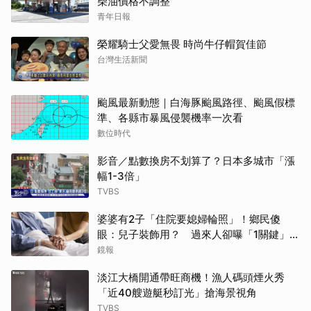
柴油價格不調整
青年日報
榮耀騎士父愛無畏 時尚牛仔帽賀佳節
台灣生活新聞
颱風最新動態｜白海豚颱風路徑、颱風假標
準、各縣市暴風侵襲機率一次看
數位時代
影音／點數換房不划算了？日本多城市「漲
幅1-3倍」
TVBS
婆婆有2子「住院要媳婦輪照」！鄉民傻
眼：兒子裝飾用？ 過來人卻曝「1關鍵」才
做決定
鏡報
淡江大橋開通帶旺商機！漁人碼頭煙火秀
「近40艘遊艇秒訂光」搶海景視角
TVBS