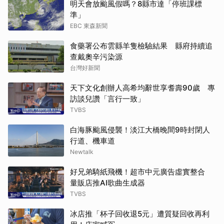
明天會放颱風假嗎？8縣市達「停班課標
準」
EBC 東森新聞
食藥署公布雲縣羊隻檢驗結果 縣府持續追
查戴奧辛污染源
台灣好新聞
天下文化創辦人高希均辭世享耆壽90歲 專
訪談兒讚「言行一致」
TVBS
白海豚颱風侵襲！淡江大橋晚間9時封閉人
行道、機車道
Newtalk
好兄弟騎紙飛機！超市中元廣告虛實整合
量販店推AI歌曲生成器
TVBS
冰店推「杯子回收退5元」遭質疑回收再利