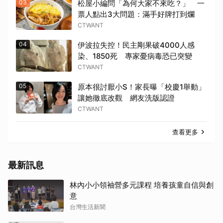
03
松屋小編問「為何大家不來吃？」 一
票人點出3大問題：滿手好牌打到爛
CTWANT
04
伊波拉失控！民主剛果破4000人感
染、1850死 專家憂病毒恐已突變
CTWANT
05
原本很討厭小S！家長曝「校慶1舉動」
讓她徹底改觀 網友洗版認證
CTWANT
查看更多
最新訊息
林內小小領袖營多元課程 培養孩童自信與創
意
台灣生活新聞