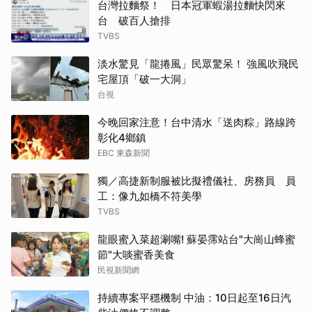
台灣拉麵祭！ 日本冠軍蝦湯拉麵快閃來
台 破百人搶排
TVBS
淡水驚見「龍捲風」民眾驚呆！ 強風吹飛民
宅屋頂「破一大洞」
台視
今晚回家注意！台中清水「送肉粽」路線跨
彰化4鄉鎮
EBC 東森新聞
獨／高捷新制服被比擬禮儀社、房務員 員
工：像九如橋不符美學
TVBS
龍眼蜜入菜超涮嘴! 蘇晏霈站台"大崗山蜂蜜
節"大啖蜜香美食
民視新聞網
持續專案平穩機制 中油：10日起至16日汽