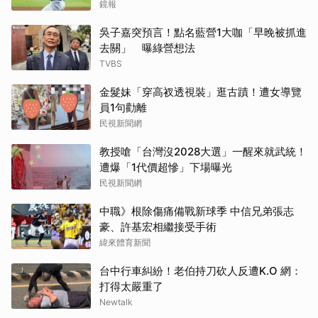
鏡報
吳子嘉突預言！點名藍營1大咖「早晚被抓進
去關」 曝綠營想法
TVBS
金髮妹「穿高衩透視裝」逛古蹟！遭女導覽
員1句勸離
民視新聞網
教授嗆「台灣沒2028大選」一醒來就武統！
遭爆「1代價超慘」下場曝光
民視新聞網
中職》根除傷痛備戰新球季 中信兄弟張志
豪、許基宏相繼接受手術
緯來體育新聞
台中行車糾紛！老伯持刀砍人反遭K.O 網：
打得太嚴重了
Newtalk