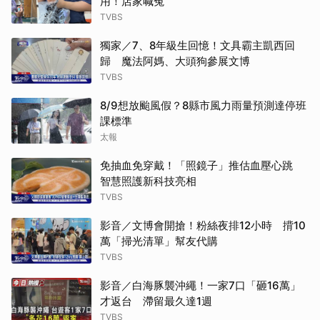
用！店家喊冤
TVBS
獨家／7、8年級生回憶！文具霸主凱西回
歸 魔法阿媽、大頭狗參展文博
TVBS
8/9想放颱風假？8縣市風力雨量預測達停班
課標準
太報
免抽血免穿戴！「照鏡子」推估血壓心跳
智慧照護新科技亮相
TVBS
影音／文博會開搶！粉絲夜排12小時 揹10
萬「掃光清單」幫友代購
TVBS
影音／白海豚襲沖繩！一家7口「砸16萬」
才返台 滯留最久達1週
TVBS