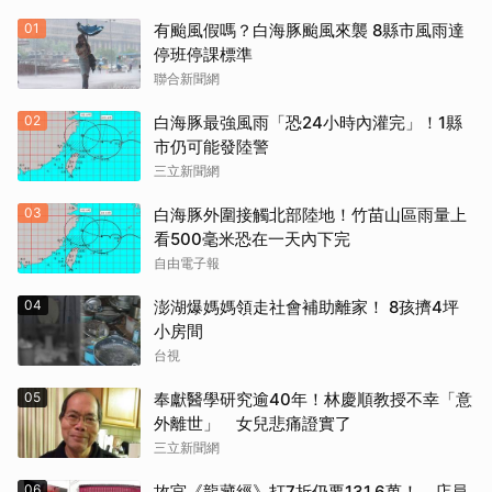
01
有颱風假嗎？白海豚颱風來襲 8縣市風雨達
停班停課標準
聯合新聞網
02
白海豚最強風雨「恐24小時內灌完」！1縣
市仍可能發陸警
三立新聞網
03
白海豚外圍接觸北部陸地！竹苗山區雨量上
看500毫米恐在一天內下完
自由電子報
04
澎湖爆媽媽領走社會補助離家！ 8孩擠4坪
小房間
台視
05
奉獻醫學研究逾40年！林慶順教授不幸「意
外離世」 女兒悲痛證實了
三立新聞網
06
故宮《龍藏經》打7折仍要131.6萬！ 店員